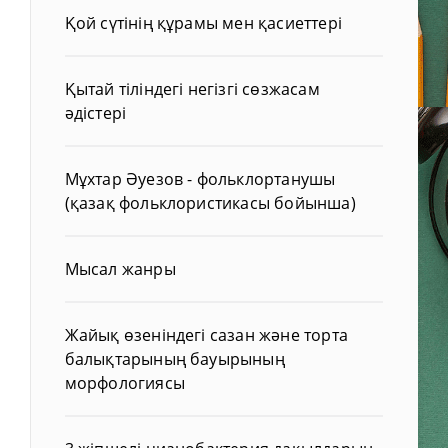
Қой сүтінің құрамы мен қасиеттері
Қытай тіліндегі негізгі сөзжасам
әдістері
Мұхтар Әуезов - фольклортанушы
(қазақ фольклористикасы бойынша)
Мысал жанры
Жайық өзеніндегі сазан және торта
балықтарының бауырының
морфологиясы