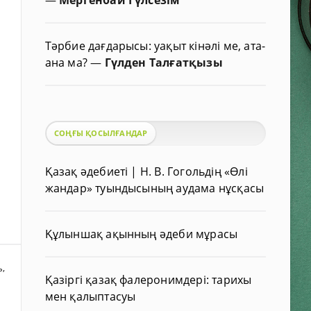
Тәрбие дағдарысы: уақыт кінәлі ме, ата-
ана ма?
—
Гүлден Талғатқызы
СОҢҒЫ ҚОСЫЛҒАНДАР
Қазақ әдебиеті | Н. В. Гогольдің «Өлі
жандар» туындысының аудама нұсқасы
Құлыншақ ақынның әдеби мұрасы
ь
,
Қазіргі қазақ фалеронимдері: тарихы
мен қалыптасуы