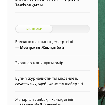
Тәжіханқызы
ӘҢГІМЕЛЕР
Балалық шағымның ескерткіші
—
Мейіржан Жылқыбай
Экран ар жағындағы өмір
Бүгінгі журналистің тіл мәдениеті,
сауаттылық әдебі және тіл шеберлігі
Жаңарған саябақ – халық игілігі
—
Мергенбай Гүлсезім