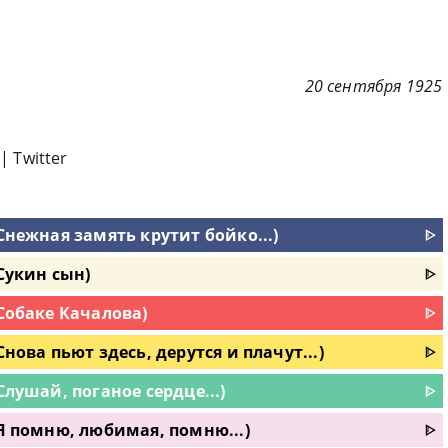
20 сентября 1925
|
Twitter
Снежная замять крутит бойко...)
ᐈ
Сукин сын)
ᐈ
(Собаке Качалова)
ᐈ
нова пьют здесь, дерутся и плачут...)
ᐈ
Слушай, поганое сердце...)
ᐈ
(Я помню, любимая, помню...)
ᐈ