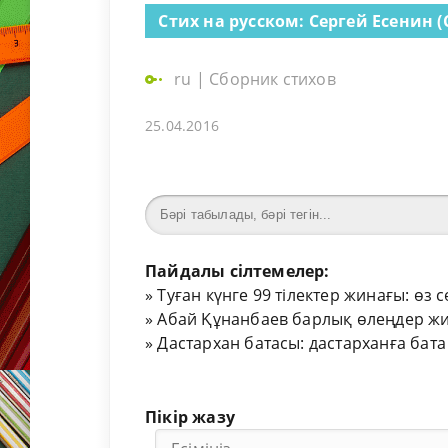
Стих на русском: Сергей Есенин (
ru
|
Сборник стихов
25.04.2016
Пайдалы сілтемелер:
»
Туған күнге 99 тілектер жинағы: өз 
»
Абай Құнанбаев барлық өлеңдер жи
»
Дастархан батасы: дастарханға бата
Пікір жазу