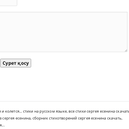
Сурет қосу
и колется... стихи на русском языке
,
все стихи сергея есенина скачат
в сергея есенина
,
сборник стихотворений сергея есенина скачать
,
...