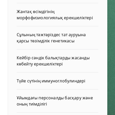
Жантақ өсімдігінің
морфофизиологиялық ерекшеліктері
Сұлының тәжтәріздес тат ауруына
қарсы төзімділік генетикасы
Кейбір сәндік балықтарды жасанды
көбейту ерекшеліктері
Түйе сүтінің иммуноглобулиндері
Ұйымдағы персоналды басқару және
оның тиімділігі