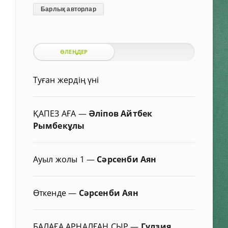
Барлық авторлар
ӨЛЕҢДЕР
Туған жердің үні
ҚАПЕЗ АҒА
—
Әліпов Айтбек
Рымбекұлы
Ауыл жолы 1
—
Сәрсенби Аян
Өткенде
—
Сәрсенби Аян
БАЛАҒА АРНАЛҒАН СЫР
—
Гүлзия