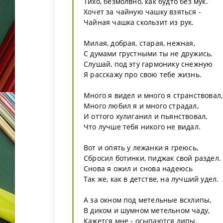
Тихо, безмолвно, как будто без мук.
Хочет за чайную чашку взяться -
Чайная чашка скользит из рук.
Милая, добрая, старая, нежная,
С думами грустными ты не дружись,
Слушай, под эту гармонику снежную
Я расскажу про свою тебе жизнь.
Много я видел и много я странствовал,
Много любил я и много страдал,
И оттого хулиганил и пьянствовал,
Что лучше тебя никого не видал.
Вот и опять у лежанки я греюсь,
Сбросил ботинки, пиджак свой раздел.
Снова я ожил и снова надеюсь
Так же, как в детстве, на лучший удел.
А за окном под метельные всхлипы,
В диком и шумном метельном чаду,
Кажется мне - осыпаются липы,