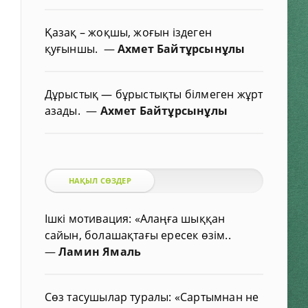
Қазақ – жоқшы, жоғын іздеген
қуғыншы.
—
Ахмет Байтұрсынұлы
Дұрыстық — бұрыстықты білмеген жұрт
азады.
—
Ахмет Байтұрсынұлы
НАҚЫЛ СӨЗДЕР
Ішкі мотивация: «Алаңға шыққан
сайын, болашақтағы ересек өзім..
—
Ламин Ямаль
Сөз тасушылар туралы: «Сартымнан не