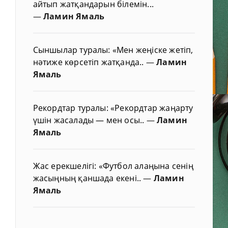
айтып жатқандарын білемін...
—
Ламин Ямаль
Сыншылар туралы: «Мен жеңіске жетіп,
нәтиже көрсетіп жатқанда..
—
Ламин
Ямаль
Рекордтар туралы: «Рекордтар жаңарту
үшін жасалады — мен осы..
—
Ламин
Ямаль
Жас ерекшелігі: «Футбол алаңына сенің
жасыңның қаншада екені..
—
Ламин
Ямаль