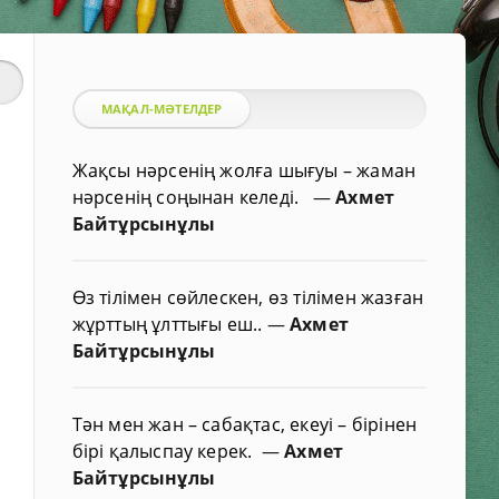
МАҚАЛ-МӘТЕЛДЕР
Жақсы нәрсенің жолға шығуы – жаман
нәрсенің соңынан келеді.
—
Ахмет
Байтұрсынұлы
Өз тілімен сөйлескен, өз тілімен жазған
жұрттың ұлттығы еш..
—
Ахмет
Байтұрсынұлы
Тән мен жан – сабақтас, екеуі – бірінен
бірі қалыспау керек.
—
Ахмет
Байтұрсынұлы