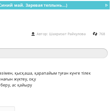
Синий май. Заревая теплынь...)
ᐈ
Автор:
Шахризат Райкулова
768
сөзімен, қысқаша, қарапайым туған күнге тілек
нағын жүктеу, оқу
 беру, ас қайыру