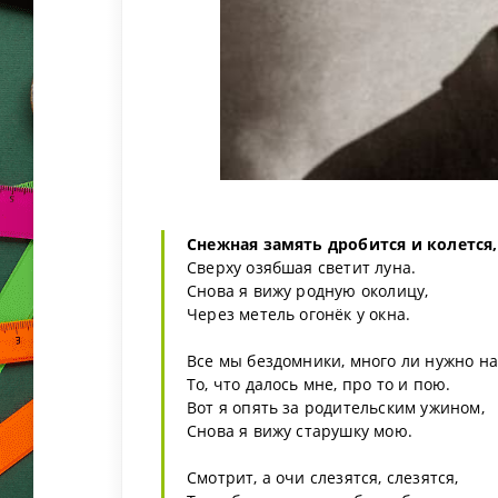
Снежная замять дробится и колется,
Сверху озябшая светит луна.
Снова я вижу родную околицу,
Через метель огонёк у окна.
Все мы бездомники, много ли нужно на
То, что далось мне, про то и пою.
Вот я опять за родительским ужином,
Снова я вижу старушку мою.
Смотрит, а очи слезятся, слезятся,