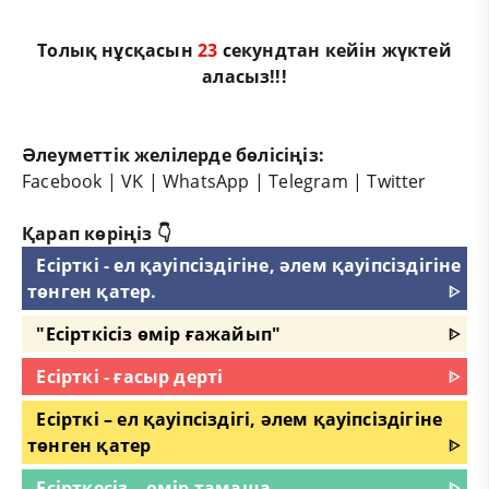
Толық нұсқасын
23
секундтан кейін жүктей
аласыз!!!
Әлеуметтік желілерде бөлісіңіз:
Facebook
|
VK
|
WhatsApp
|
Telegram
|
Twitter
Қарап көріңіз 👇
Есірткі - ел қауіпсіздігіне, әлем қауіпсіздігіне
төнген қатер.
ᐈ
"Есірткісіз өмір ғажайып"
ᐈ
Есірткі - ғасыр дерті
ᐈ
Есірткі – ел қауіпсіздігі, әлем қауіпсіздігіне
төнген қатер
ᐈ
Есірткесіз – өмір тамаша
ᐈ