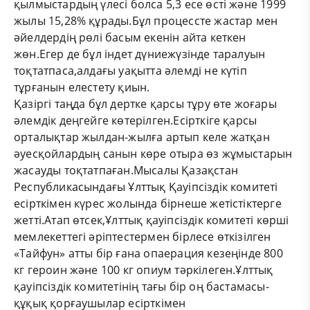
қылмыстардың үлесі болса 5,3 есе өсті және 1999
жылы 15,28% құрады.Бұл процессте жастар мен
әйелдердің рөлі басым екенін айта кеткен
жөн.Егер де бұл індет дүниежүзінде таралуын
тоқтатпаса,алдағы уақытта әлемді не күтіп
тұрғанын елестету қиын.
Қазіргі таңда бұл дертке қарсы тұру өте жоғары
әлемдік деңгейге көтерілген.Есірткіге қарсы
орталықтар жылдан-жылға артып келе жатқан
әуесқойлардың санын көре отыра өз жұмыстарын
жасауды тоқтатпаған.Мысалы Қазақстан
Республикасындағы Ұлттық Қауіпсіздік комитеті
есірткімен күрес жолында бірнеше жетістіктерге
жетті.Атап өтсек,Ұлттық қауіпсіздік комитеті көрші
мемлекеттегі әріптестермен бірлесе өткізілген
«Тайфун» атты бір ғана опаерация кезеңінде 800
кг героин және 100 кг опиум тәркілеген.Ұлттық
қауіпсіздік комитетінің тағы бір оң бастамасы-
құқық қорғаушылар есірткімен