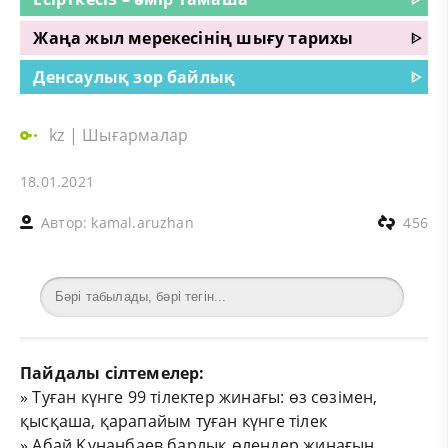
Жаңа жыл мерекесінің шығу тарихы
ᐈ
Денсаулық зор байлық
ᐈ
kz
|
Шығармалар
18.01.2021
Автор:
kamal.aruzhan
456
Пайдалы сілтемелер:
»
Туған күнге 99 тілектер жинағы: өз сөзімен,
қысқаша, қарапайым туған күнге тілек
»
Абай Құнанбаев барлық өлеңдер жинағын