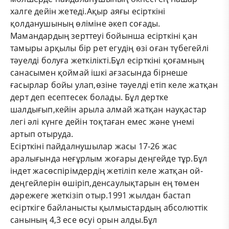
халге дейін жетеді.Ақыр аяғы есірткіні
қолданушының өліміне әкеп соғады.
Мамандардың зерттеуі бойынша есірткіні қан
тамыры арқылы бір рет егудің өзі оған түбегейлі
тәуелді болуға жеткілікті.Бұл есірткіні қоғамның
санасымен қоймай ішкі ағзасында бірнеше
ғасырлар бойы улап,өзіне тәуелді етіп келе жатқан
дерт деп есептесек болады. Бұл дертке
шалдығып,кейін арыла алмай жатқан науқастар
легі әлі күнге дейін тоқтаған емес және үнемі
артып отыруда.
Есірткіні пайдалнушылар жасы 17-26 жас
аралығында неғұрлым жоғары деңгейде тұр.Бұл
індет жасөспірімдердің жетіліп келе жатқан ой-
деңгейлерін өшіріп,денсаулықтарын ең төмен
дәрежеге жеткізіп отыр.1991 жылдан бастап
есірткіге байланысты қылмыстардың абсолюттік
санының 4,3 есе өсуі орын алды.Бұл