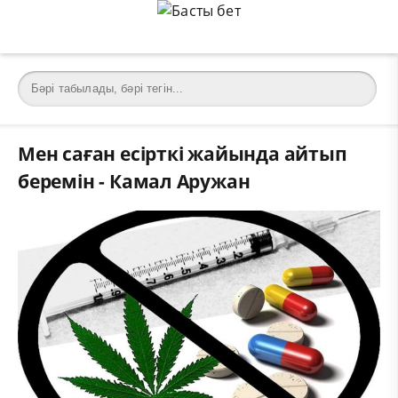
Мен саған есірткі жайында айтып
беремін - Камал Аружан