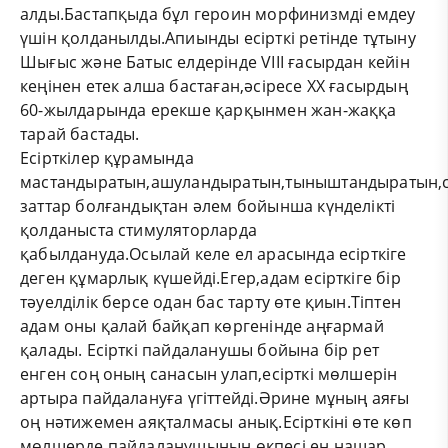
алды.Бастапқыда бұл героин морфинизмді емдеу
үшін қолданылды.Апиынды есірткі ретінде тұтыну
Шығыс және Батыс елдерінде VIII ғасырдан кейін
кеңінен етек алша бастаған,әсіресе ХХ ғасырдың
60-жылдарында ерекше қарқынмен жан-жаққа
тарай бастады.
Есірткілер құрамында
мастандыратын,ашуландыратын,тыныштандыратын,се
заттар болғандықтан әлем бойынша күнделікті
қолданыста стимуляторларда
қабылдануда.Осылай келе ел арасында есірткіге
деген құмарлық күшейді.Егер,адам есірткіге бір
тәуелділік берсе одан бас тарту өте қиын.Тіптен
адам оны қалай байқап көргенінде аңғармай
қалады. Есірткі пайдаланушы бойына бір рет
енген соң оның санасын улап,есірткі мөлшерін
артыра пайдалануға үгіттейді.Әрине мұның аяғы
оң нәтижемен аяқталмасы анық.Есірткіні өте көп
мөлшерде пайдаланушының өкпесі ең нашар