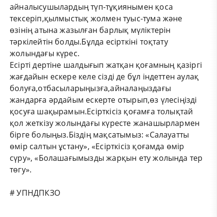
айналысушылардың түп-тұқиянымен қоса
тексеріп,қылмыстық жолмен туыс-тума және
өзінің атына жазылған барлық мүліктерін
тәркілейтін болды.Бұлда есірткіні тоқтату
жолындағы күрес.
Есірті дертіне шалдығып жатқан қоғамның қазіргі
жағдайын ескере келе сізді де бұл індеттен аулақ
болуға,отбасыларыңызға,айналаңыздағы
жандарға әрдайым ескерте отырып,өз үлесіңізді
қосуға шақырамын.Есірткісіз қоғамға толықтай
қол жеткізу жолындағы күресте жанашырлармен
бірге болыңыз.Біздің мақсатымыз: «Cалауатты
өмір салтын ұстану», «Есірткісіз қоғамда өмір
сүру», «Болашағымызды жарқын ету жолында тер
төгу».
# УПНДПКЗО