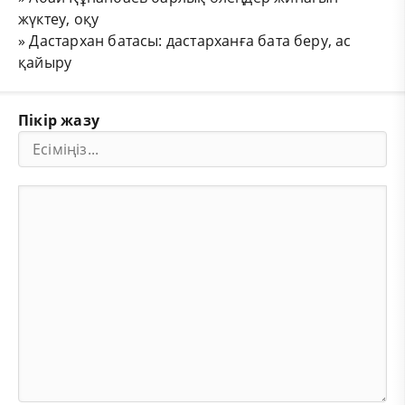
жүктеу, оқу
»
Дастархан батасы: дастарханға бата беру, ас
қайыру
Пікір жазу