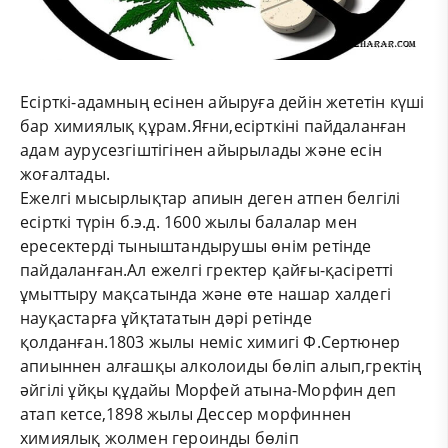
Есірткі-адамның есінен айыруға дейін жететін күші
бар химиялық құрам.Яғни,есірткіні пайдаланған
адам аурусезгіштігінен айырылады және есін
жоғалтады.
Ежелгі мысырлықтар апиын деген атпен белгілі
есірткі түрін б.э.д. 1600 жылы балалар мен
ересектерді тыныштандырушы өнім ретінде
пайдаланған.Ал ежелгі гректер қайғы-қасіретті
ұмыттыру мақсатында және өте нашар халдегі
науқастарға ұйқтататын дәрі ретінде
қолданған.1803 жылы неміс химигі Ф.Сертюнер
апиыннен алғашқы алколоиды бөліп алып,гректің
әйгілі ұйқы құдайы Морфей атына-Морфин деп
атап кетсе,1898 жылы Дессер морфиннен
химиялық жолмен героинды бөліп