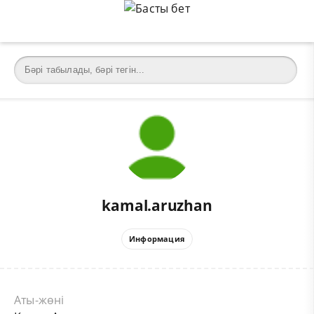
kamal.aruzhan
Информация
Аты-жөні