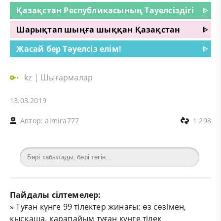
Қазақстан Республикасының Тауелсіздігі
ᐈ
Шарықтап шыңға шыққан Қазақстан
ᐈ
Жасай бер Тәуелсіз елім!
ᐈ
kz
|
Шығармалар
13.03.2019
Автор:
almira777
1 298
Пайдалы сілтемелер:
»
Туған күнге 99 тілектер жинағы: өз сөзімен,
қысқаша, қарапайым туған күнге тілек