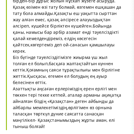
бірден-бір дұрыс жолын нұскап жүзеге асыруда.
Қазақ өзімен өзі тату болмай, өзгемен ешқашан да
тату бола алмайды.Қазақты еш уақытта сырттан
жау алған емес, қазақ әлсіресе алауыздықтан
әлсіреп, күшейсе бірліктен күшейген.Бойында
қаны, намысы бар әрбір азамат енді тәуелсіздікті
қалай кемелдендіреміз, елдің көсегесін
қайтсек,көгертеміз деп ой-санасын қамшылауы
керек.
Біз бүгінде тәуелсіздігімізге жиырма үш жыл
толған ел болып,басқаға жалтақтайтын күннен
кеттік.Қоғамның саяси тұрақтылығы мен бірлігіне
жеттік.Қысқасы, егемен ел болудың ең ауыр
белесінен өттік.
Азаттықты аңсаған ерлеріміздің ерен ерлігі мен
төккен тері текке кетпей, аталар арманы ақиқатқа
айналған біздің «Қазақстан» деген айбынды да
айбарлы мемлекетіміздің,өрлігімен өз орнына
таласқан төрткүл дүние саясатта санасқан
мәңгілікел- Қазақстанымыздың жұрты аман, елі
тыныш болғай!