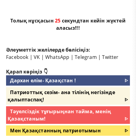
Толық нұсқасын
25
секундтан кейін жүктей
аласыз!!!
Әлеуметтік желілерде бөлісіңіз:
Facebook
|
VK
|
WhatsApp
|
Telegram
|
Twitter
Қарап көріңіз 👇
Дархан елім- Қазақстан !
ᐈ
Патриоттық сезім- ана тілінің негізінде
қалыптаспақ!
ᐈ
Тәуелсіздік тұғырыңнан тайма, менің
Қазақстаным!
ᐈ
Мен Қазақстанның патриотымын
ᐈ