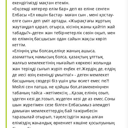
екендігімізді мақтан етемін.
«Еңсемді көтерер елім бар» деп өз еліне сенген
Елбасы «Ел көшін бастау- маған сын , мені қостау-
елге сын» деп үміт артады. «Жырақтағы жұртың
жаутаңдап қарап, отырса, кісінің жаны қайтіп жай
табады?»-деген жан тебірнетерлік сөзін оқып, мен
өз елімнің басшысын одан сайын жақсы көріп
кеттім.
«Еліңнің ұлы болсаң,еліңе жаның ашыса,
азаматтық намысың болса, қазақтың ұлттық
жалғыз мемлекетінің нығайып көркеюі жолында
жан теріңді сығып жүріп еңбек ет.Жердің де, елдің
де иесі өзің екеніңді ұмытпа!» - деген мемлекет
басщының сөздері біз үшін ұлы өсиет емес пе?!
Мейлі сен патша, не қойшы бол,атамекеніңнен
табаның тайса –жетімексің …Қазақ елінің озып,
үдеген кезі де,тозып, жүдеген кезі де аз емес.Соны
шын жүрегімен сезе білген Елбасымыз әлемдегі
дамыған мемлекеттердің бай тәжірибесін
таразылай отырып, тәуелсіздігін жаңа алған
еліміздің жаһандық өркениет көшіне қосылуының