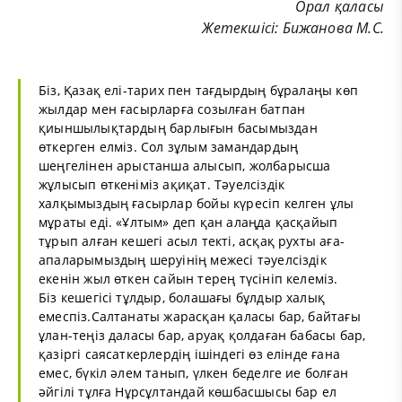
Орал қаласы
Жетекшісі: Бижанова М.С.
Біз, Қазақ елі-тарих пен тағдырдың бұралаңы көп
жылдар мен ғасырларға созылған батпан
қиыншылықтардың барлығын басымыздан
өткерген елміз. Сол зұлым замандардың
шеңгелінен арыстанша алысып, жолбарысша
жұлысып өткеніміз ақиқат. Тәуелсіздік
халқымыздың ғасырлар бойы күресіп келген ұлы
мұраты еді. «Ұлтым» деп қан алаңда қасқайып
тұрып алған кешегі асыл текті, асқақ рухты аға-
апаларымыздың шеруінің межесі тәуелсіздік
екенін жыл өткен сайын терең түсініп келеміз.
Біз кешегісі тұлдыр, болашағы бұлдыр халық
емеспіз.Салтанаты жарасқан қаласы бар, байтағы
ұлан-теңіз даласы бар, аруақ қолдаған бабасы бар,
қазіргі саясаткерлердің ішіндегі өз елінде ғана
емес, бүкіл әлем танып, үлкен беделге ие болған
әйгілі тұлға Нұрсұлтандай көшбасшысы бар ел