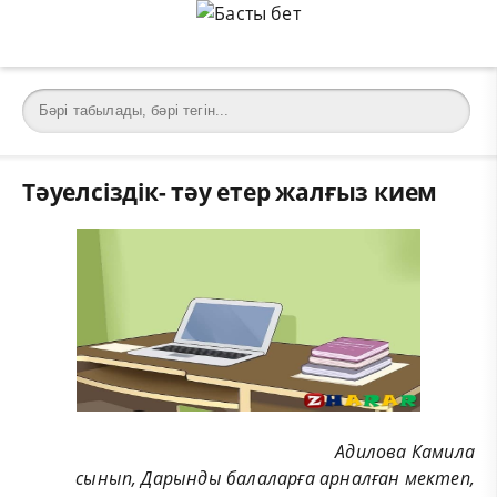
Тәуелсіздік- тәу етер жалғыз кием
Адилова Камила
сынып, Дарынды балаларға арналған мектеп,