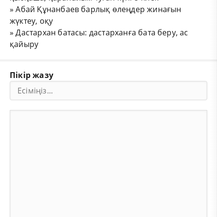
»
Абай Құнанбаев барлық өлеңдер жинағын
жүктеу, оқу
»
Дастархан батасы: дастарханға бата беру, ас
қайыру
Пікір жазу