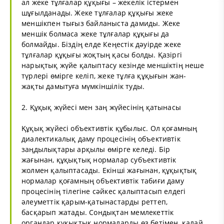
ал жеке тұлғалар құқығы – жекелік істермен
шұғылданады. Жеке тұлғалар құқығы жеке
меншікпен тығыз байланыста дамиды. Жеке
меншік болмаса жеке тұлғалар құқығы да
болмайды. Біздің елде Кеңестік дәуірде жеке
тұлғалар құқығы жоқтың қасы болды. Қазіргі
нарықтық жүйе қалыптасу кезінде меншіктің неше
түрлері өмірге келіп, жеке тұлға құқығын жан-
жақты дамытуға мүмкіншілік туды.
2. Құқық жүйесі мен заң жүйесінің қатынасы
Құқық жүйесі объективтік құбылыс. Ол қоғамның
диалектикалық даму процесінің объективтік
заңдылықтары арқылы өмірге келеді. Бір
жағынан, құқықтық нормалар субъективтік
жолмен қалыптасады. Екінші жағынан, құқықтық
нормалар қоғамның объективтік табиғи даму
процесінің тілегіне сәйкес қалыптасып елдегі
әлеуметтік қарым-қатынастарды реттеп,
басқарып жатады. Сондықтан мемлекеттік
органдар құқықтық нормаларды өз бетімен, қалай