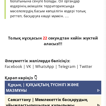
болатынына сенуге болады. Ол органдар
өздерінің әкімшілік территориясында
мәселелердің басым көпшілігін өздері толық
реттеп, басқаруға көшуі мүмкін. ....
Толық нұсқасын
21
секундтан кейін жүктей
аласыз!!!
Әлеуметтік желілерде бөлісіңіз:
Facebook
|
VK
|
WhatsApp
|
Telegram
|
Twitter
Қарап көріңіз 👇
Құқық | ҚҰҚЫҚТЫҢ ТҮСІНІГІ ЖӘНЕ
МАЗМҰНЫ
ᐈ
Саясаттану | Мемлекеттік басқарудың
ұйымдастырушылық құрылымы
ᐈ