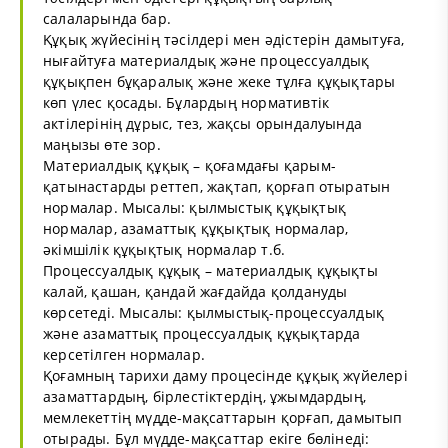
салаларында бар.
Құқық жүйесінің тәсілдері мен әдістерін дамытуға,
нығайтуға материалдық және процессуалдық
құқықпен бұқаралық және жеке тұлға құқықтары
көп үлес қосады. Бұлардың нормативтік
актілерінің дұрыс, тез, жақсы орындалуында
маңызы өте зор.
Материалдық құқық – қоғамдағы қарым-
қатынастарды реттеп, жақтап, қорғап отыратын
нормалар. Мысалы: қылмыстық құқықтық
нормалар, азаматтық құқықтық нормалар,
әкімшілік құқықтық нормалар т.б.
Процессуалдық құқық – материалдық құқықты
калай, қашан, қандай жағдайда қолдануды
көрсетеді. Мысалы: қылмыстық-процессуалдық
және азаматтық процессуалдық құқықтарда
керсетілген нормалар.
Қоғамның тарихи даму процесінде құқық жүйелері
азаматтардың, бірлестіктердің, ұжымдардың,
мемлекеттің мүдде-мақсаттарын қорғап, дамытып
отырады. Бұл мүдде-мақсаттар екіге бөлінеді: