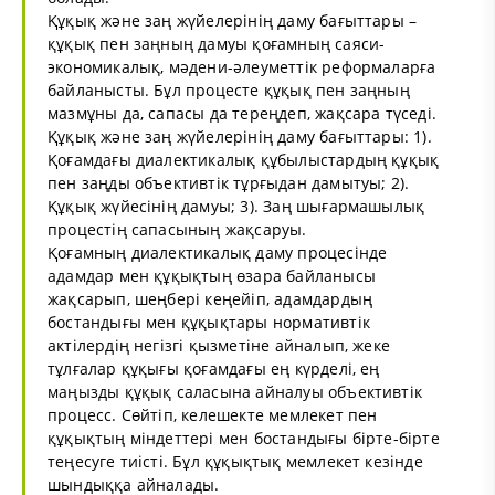
Құқық және заң жүйелерінің даму бағыттары –
құқық пен заңның дамуы қоғамның саяси-
экономикалық, мәдени-әлеуметтік реформаларға
байланысты. Бұл процесте құқық пен заңның
мазмұны да, сапасы да тереңдеп, жақсара түседі.
Құқық және заң жүйелерінің даму бағыттары: 1).
Қоғамдағы диалектикалық құбылыстардың құқық
пен заңды объективтік тұрғыдан дамытуы; 2).
Құқық жүйесінің дамуы; 3). Заң шығармашылық
процестің сапасының жақсаруы.
Қоғамның диалектикалық даму процесінде
адамдар мен құқықтың өзара байланысы
жақсарып, шеңбері кеңейіп, адамдардың
бостандығы мен құқықтары нормативтік
актілердің негізгі қызметіне айналып, жеке
тұлғалар құқығы қоғамдағы ең күрделі, ең
маңызды құқық саласына айналуы объективтік
процесс. Сөйтіп, келешекте мемлекет пен
құқықтың міндеттері мен бостандығы бірте-бірте
теңесуге тиісті. Бұл құқықтық мемлекет кезінде
шындыққа айналады.