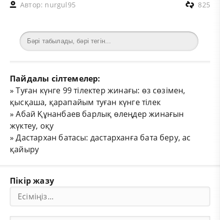
Автор:
nurgul95
825
Пайдалы сілтемелер:
»
Туған күнге 99 тілектер жинағы: өз сөзімен,
қысқаша, қарапайым туған күнге тілек
»
Абай Құнанбаев барлық өлеңдер жинағын
жүктеу, оқу
»
Дастархан батасы: дастарханға бата беру, ас
қайыру
Пікір жазу