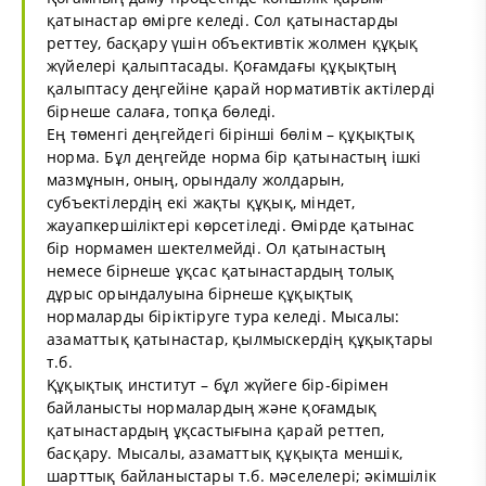
қатынастар өмірге келеді. Сол қатынастарды
реттеу, басқару үшін объективтік жолмен құқық
жүйелері қалыптасады. Қоғамдағы құқықтың
қалыптасу деңгейіне қарай нормативтік актілерді
бірнеше салаға, топқа бөледі.
Ең төменгі деңгейдегі бірінші бөлім – құқықтық
норма. Бұл деңгейде норма бір қатынастың ішкі
мазмұнын, оның, орындалу жолдарын,
субъектілердің екі жақты құқық, міндет,
жауапкершіліктері көрсетіледі. Өмірде қатынас
бір нормамен шектелмейді. Ол қатынастың
немесе бірнеше ұқсас қатынастардың толық
дұрыс орындалуына бірнеше құқықтық
нормаларды біріктіруге тура келеді. Мысалы:
азаматтық қатынастар, қылмыскердің құқықтары
т.б.
Құқықтық институт – бұл жүйеге бір-бірімен
байланысты нормалардың және қоғамдық
қатынастардың ұқсастығына қарай реттеп,
басқару. Мысалы, азаматтық құқықта меншік,
шарттық байланыстары т.б. мәселелері; әкімшілік