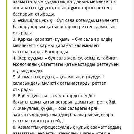
азаматтардың құқықтық жағдайын, мемлекеттік
аппаратты құруын, оның жұмыстарын реттеп,
басқарып отырады.
2. Әкімшілік құқық – бұл сала қоғамды, мемлекетті
басқару қарым-қатынастарын реттеп, дамытып
отырады.
3. Қаржы (қаражат) құқығы – бұл сала әр елдің
мемлекеттік қаржы-қаражат көлеміндегі
қатынастарды басқарады.
4. Жер құқығы – бұл сала жер, су, өсімдік, табиғат,
экологиялық бағыттағы қатынастарды реттеумен
шұғылданады.
5. Азаматтық құқық – қоғамның ең күрделі
саласындағы мүліктік қатынастарды реттеп
отырады.
6. Еңбек қүқығы – азаматтардың еңбек
бағытындағы қатынастарын дамытып, реттейді.
7. Жанұялық құқық – осы саладағы ерлі-
зайыптылардың, олардың балаларының өзара
қатынастарын реттейді.
8. Азаматтық-процессуалдық құқық азаматтардың
азаматтық, еңбектік, жанұялық шағым істерін