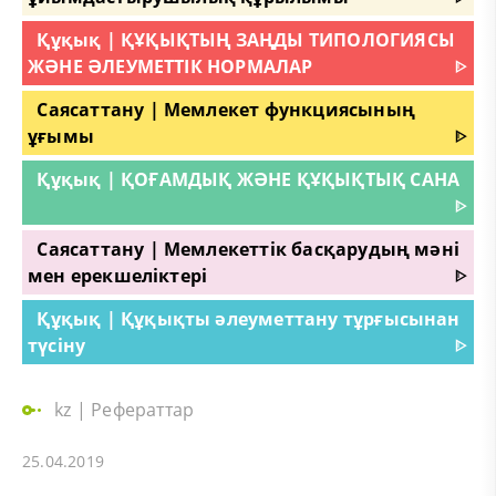
Құқық | ҚҰҚЫҚТЫҢ ЗАҢДЫ ТИПОЛОГИЯСЫ
ЖӘНЕ ӘЛЕУМЕТТІК НОРМАЛАР
ᐈ
Саясаттану | Мемлекет функциясының
ұғымы
ᐈ
Құқық | ҚОҒАМДЫҚ ЖӘНЕ ҚҰҚЫҚТЫҚ САНА
ᐈ
Саясаттану | Мемлекеттік басқарудың мәні
мен ерекшеліктері
ᐈ
Құқық | Құқықты әлеуметтану тұрғысынан
түсіну
ᐈ
kz
|
Рефераттар
25.04.2019