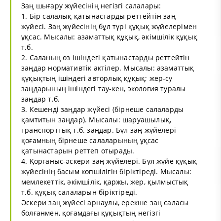
Заң шығару жүйесінің негізгі салалары:
1. Бір салалық қатынастарды реттейтін заң
жүйесі. Заң жүйесінің бұл түрі құқық жүйелерімен
ұқсас. Мысалы: азаматтық құқық, әкімшілік құқық
т.б.
2. Саланың өз ішіндегі қатынастарды реттейтін
заңдар нормативтік актілер. Мысалы: азаматтық
құқықтың ішіндегі авторлық құқық; жер-су
заңдарының ішіндегі тау-кен, экология туралы
заңдар т.б.
3. Кешенді заңдар жүйесі (бірнеше салаларды
қамтитын заңдар). Мысалы: шаруашылық,
транспорттық т.б. заңдар. Бұл заң жүйелері
қоғамның бірнеше салаларының ұқсас
қатынастарын реттеп отырады.
4. Қорғаныс-әскери заң жүйелері. Бұл жүйе құқық
жүйесінің басым көпшілігін біріктіреді. Мысалы:
мемлекеттік, әкімшілік, қаржы, жер, қылмыстық
т.б. құқық салаларын біріктіреді.
Әскери заң жүйесі арнаулы, ерекше заң саласы
болғанмен, қоғамдағы құқықтың негізгі