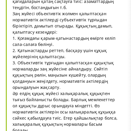
қағидаларын қатаң сақтауға тиіс: азаматтардың
теңдігін, бостандығын т.б.
Заң жүйесі объективтік жолмен қалыптасқан
нормативтік актілерді субъективтік тұрғыдан
біріктіріп, дамытып отырады. Құқықтың дамып,
қалыптасу кезеңдері:
1. Қоғамдағы қарым-қатынастардың өмірге келіп
сала-салаға бөлінуі.
2. Қатынастарды реттеп, басқару үшін құқық
жүйелерінің қалыптасуы.
3. Объективтік тұрғыдан қалыптасқан құқықтық
нормаларды заң жүйесіне айналдыру. Сөйтіп
құқықтың рөлін, маңызын күшейту, олардың
қолдануын жеңілдету, нормативтік актілердің
орындалуын жақсарту.
Әр елдің құқық жүйесі халықаралық құқықпен
тығыз байланысты болады. Барлық мемлекеттер
ол құқықты дұрыс орындауға міндетті. Өз
нормативтік актілерін осы халықаралық құқыққа
сәйкес қабылдауға тиіс. Егер қайшылықтар болса,
халықаралық құқықтың нормалары басым
болады.