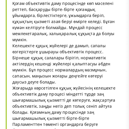
Қоғам объективтік даму процесінде көп мәселені
реттеп, басқаруды бірте-бірте қоғамдық
ұйымдарға, бірлестіктерге, ұжымдарға беріп,
құқықтың қызметі азая беруі өмірге келеді. Бұған
күмән келтіруге болмайды. Мұндай процесс
мемлекетаралық, халықаралық құқықта да болуы
мүмкін.
Келешекте құқық жүйелері де дамып, сапалы
өзгерістерге ұшырауы объективтік процесс.
Бірнеше құқық салалары бірігіп, нормативтік
актілердің кешенді жүйелері қалыптасуы әбден
мүмкін. Бұл процесс нормалардың мазмұнын,
сапасын, маңызын жоғары деңгейге көтеруі
даусыз деуге болады.
Жоғарыда көрсетілген құқық жүйесінің келешекте
объективтік даму процесі міндетті тұрде заң
шығармашылық қызметті де көтеруге, жақсартуға
объективтік, заңды негіз деп толық сеніп айтуға
болады. Қоғамның даму процесінде заң
шығармашылық қызметті бірте-бірте
Парламенттен төменгі органдарға беруге