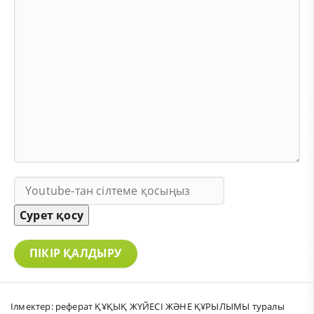
Сурет қосу
ПІКІР ҚАЛДЫРУ
Ілмектер:
реферат ҚҰҚЫҚ ЖҮЙЕСІ ЖӘНЕ ҚҰРЫЛЫМЫ туралы