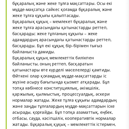
бұқаралық және жеке тұлға мақсаттары. Осы екі
мүдде-мақсатқа сәйкес қоғамда бұқаралық және
жеке тұлға құқығы қалыптасады.
Бұқаралық құқық – мемлекет бұқаралық және
жеке тұлға арасындағы қатынастарды реттеп,
басқарады; жеке тұлғаның құқығы – жеке
адамдардың арасындағы қатынастарды реттеп,
басқарады. Бұл екі құқық бір-бірімен тығыз
байланыста дамиды.
Бұқаралық құқық мемлекеттік билікпен
байланысты, оның реттеп, басқаратын
қатынастары өте күрделі мәселелерді қамтиды.
Өйткені олар қоғамдық мүдде-мақсаттарды іс
жүзіне асыру бағытында қызмет атқарады. Бұл
топқа көбінесе конституциялық, әкімшілік,
қаржылық, қылмыстық, процессуалдық, әскери
нормалар жатады. Жеке тұлға құқығы адамдардың
және заңды тұлғалардың мүдде-мақсаттарын іске
асырады, қорғайды. Бұл топқа азаматтық, еңбек,
отбасы, сауда, кәсіпшілік, кооперативтік нормалар
жатады. Бұқаралық құқық – мемлекеттік істермен,