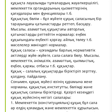
құқықта лауазымды тұлғалардың жауапкершілігі,
мемлекеттік органдарының қызметтерінің
қағидалары мен функциялары т.б.
Құқықтық бөлім – бұл жүйеге құқық саласының бір
тарауындағы қатынастарды реттеп, басқару.
Мысалы, азаматтық құқықтағы авторлық
қатынастарды реттейтін нормалар; еңбек
құқығындағы еңбекті қорғау, айлық төлеу т.б.
мәселелер жөніндегі нормалар.
Құқық саласы – қоғамдағы барлық нормативтік
актілерді жүйе-жүйеге, сала-салаға бөлу. Мысалы,
мемлекеттік, әкімшілік, азаматтық, қылмыстық,
еңбек, қаржы, отбасы т.б. құқықтар.
Құқық – салалық құқықтарды біріктіріп зерттеу,
қолдану, пайдалану.
Сонымен, құқық жүйесі өзінің құрамына жеке
норманы, құқықтық институтты, бөлімді және
құқықтық саланы біріктіреді. Қазіргі кезеңдегі
құқық жүйесінің негізгі салалары:
1. Мемлекеттік (конституциялық) құқық бұл сала
әр елдің қоғамдық және мемлекеттік құрылысын,