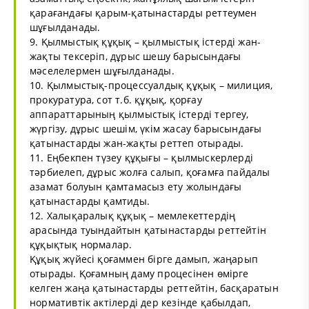
қарағандағы қарым-қатынастарды реттеумен
шұғылданады.
9. Қылмыстық құқық – қылмыстық істерді жан-
жақты тексеріп, дұрыс шешу барысындағы
мәселелермен шұғылданады.
10. Қылмыстық-процессуалдық құқық – милиция,
прокуратура, сот т.б. құқық, қорғау
аппараттарының қылмыстық істерді тергеу,
жүргізу, дұрыс шешім, үкім жасау барысындағы
қатынастарды жан-жақты реттеп отырады.
11. Еңбекпен түзеу құқығы – қылмыскерлерді
тәрбиелеп, дұрыс жолға салып, қоғамға пайдалы
азамат болуын қамтамасыз ету жолындағы
қатынастарды қамтиды.
12. Халықаралық құқық – мемлекеттердің
арасында туындайтын қатынастарды реттейтін
құқықтық нормалар.
Құқық жүйесі қоғаммен бірге дамып, жаңарып
отырады. Қоғамның даму процесінен өмірге
келген жаңа қатынастарды реттейтін, басқаратын
нормативтік актілерді дер кезінде қабылдап,