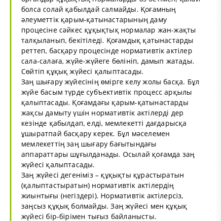
болса солай қабылдай салмайды. Қоғамның
әлеуметтік қарым-қатынастарының даму
процесіне сәйкес құқықтық нормалар жан-жақты
талқыланып, бекітіледі. Қоғамдық қатынастарды
реттеп, басқару процесінде нормативтік актілер
сала-салаға, жүйе-жүйеге бөлініп, дамып жатады.
Сөйтіп құқық жүйесі қалыптасады.
Заң шығару жүйесінің өмірге келу жолы басқа. Бұл
жүйе басым түрде субъективтік процесс арқылы
қалыптасады. Қоғамдағы қарым-қатынастарды
жақсы дамыту үшін нормативтік актілерді дер
кезінде қабылдап, елді, мемлекетті дағдарысқа
ұшыратпай басқару керек. Бұл мәселемен
мемлекеттің заң шығару бағытындағы
аппараттары шұғылданады. Осылай қоғамда заң
жүйесі қалыптасады.
Заң жүйесі дегеніміз – құқықты құрастыратын
(қалыптастыратын) нормативтік актілердің
жиынтығы (негіздері). Нормативтік актілерсіз,
заңсыз құқық болмайды. Заң жүйесі мен құқық
жүйесі бір-бірімен тығыз байланысты.