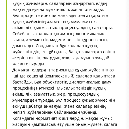
құқық жүйелерін, салаларын жаңартып, елдің
жақсы дамуына мүмкіншілік жасап отырады.
Бұл процесте ерекше маңызды рөл атқаратын
құқық жүйесінің азаматтық, мемлекеттік,
әкімшілік, қылмыстық, процессуалдық салалары.
Себебі осы салалар қоғамның экономикалық,
саяси, әлеуметтік, мәдени негізін құрастырып,
дамытады. Сондықтан бұл салалар құқық
жүйесінің діңгегі, ұйтқысы, басқа салаларға өзінің
әсерін тигізіп, олардың жақсы дамуына жағдай
жасап отырады.
Дамыған елдердің тарихында құқық жүйесінің өз
ішінде кешенді (комплексный) салалар қалыптаса
бастайды. Бұл объективтік, диалектикалық даму
процесінің нәтижесі. Мысалы: теңіздік құқық
әкімшілік, азаматтық, жер, процессуалдық
жүйелерден тұрады. Бұл процесс құқық жүйесінің
екі-үш қабатқа айналуы. Жаңа салалар өзінің
негізгі жүйелерінен байланысын үзбейді.
Қоғамдағы нормативтік актілердің, жақсы жұмыс
жасауын қамтамасыз ету үшін оның жүйеге, салаға