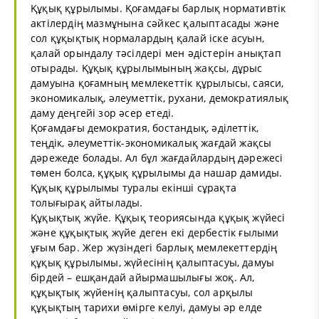
Құқық құрылымы. Қоғамдағы барлық нормативтік
актілердің мазмұнына сәйкес қалыптасады және
сол құқықтық нормалардың қалай іске асуын,
қалай орындалу тәсілдері мен әдістерін анықтап
отырады. Құқық құрылымының жақсы, дұрыс
дамуына қоғамның мемлекеттік құрылысы, саяси,
экономикалық, әлеуметтік, рухани, демократиялық
даму деңгейі зор әсер етеді.
Қоғамдағы демократия, бостандық, әділеттік,
теңдік, әлеуметтік-экономикалық жағдай жақсы
дәрежеде болады. Ал бұл жағдайлардың дәрежесі
төмен болса, құқық құрылымы да нашар дамиды.
Құқық құрылымы туралы екінші сұрақта
толығырақ айтылады.
Құқықтық жүйе. Құқық теориясында құқық жүйесі
және құқықтық жүйе деген екі дербестік ғылыми
ұғым бар. Жер жүзіндегі барлық мемлекеттердің
құқық құрылымы, жүйесінің қалыптасуы, дамуы
бірдей – ешқандай айырмашылығы жоқ. Ал,
құқықтық жүйенің қалыптасуы, сол арқылы
құқықтың тарихи өмірге келуі, дамуы әр елде