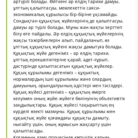
әртүрлі болады. Өйткені әр елдің тарихи дамуы,
ұлттың қалыптасуы, мемлекеттік саяси-
экономикалық құрылысы бір-біріне ұқсамайды.
Сондықтан құқықтық жүйелерінің де қалыптасуы,
дамуы әр түрлі болады. Мұны жан-жақты зерттеп
білу өте пайдалы. Әр елдің құқықтық жүйелерінің
жақсы тәжірбиелерін алып, пайдаланып, өз
ұлттық құқықтық жүйені жақсы дамытуға болады.
Құқықтық жүйе дегеніміз – әр елдің тарихи,
ұлттық ерекшеліктеріне қарай, әдет-ғұрып,
дәстүрінде қалыптасатын құқықтық жүйелер.
Құқық құрылымы дегеніміз – құқыктық
нормалардың ішкі құрылымы және олардың
дамуының, орындалуының әдістері мен тәсілдері.
Құқық жүйесі дегеніміз – құқықтың өмірге
келуімен оның жүйе-жүйеге бөлінуінің объективтік
заңдылықтары. Құқық жүйесі тақырыптың ең
күрделі өзекті мазмұны. Құқық құрылымы мен
құқықтық жүйе қоғамдағы құқықты дамыту,
нығайту үшін, оның жұмысын жақсарту үшін
қалыптасады.
Қоғамның даму процесінде көпшілік қарым-