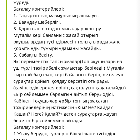
жүреді.
Бағалау критерийлері:
1. Тақырыптың мазмұнының ашылуы.
2. Баяндау шеберлігі.
3. Қоршаған ортадан мысалдар келтіру.
Мұғалім кері байланыс жасай отырып,
оқушылардың түсіндірмесін толықтырады және
қорытынды тұжырымдаманы жасайды.
5. Сабақты бекіту.
Эксперименттік тапсырмалар(Топ оқушыларына
үш түрлі тәжірибелік жұмыстар беріледі ) Мұғалім
сырттай бақылап, кері байланыс беріп, жетелеуші
сұрақтар қойып, қолдау көрсетіп отырады.
(қауіпсіздік ережелерінің сақталуын қадағалайды)
«Бір сөйлеммен барлығын айтып беру» әдісі.
Қабілетті оқушылар әрбір топтың жасаған
тәжірибелерінің нәтижесін «Кім? Не? Қайда?
Қашан? Неге? Қалай?» деген сұрақтарға жауап
беретін бір сөйлеммен айтады
Бағалау критерийлері:
1.Жылу берудің түрлерін біледі және түсіндіре