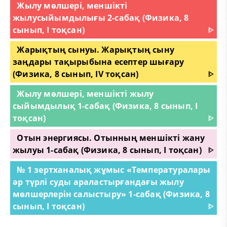
Жылу мөлшері, меншікті
жылусыйымдылығы 2-сабақ (Физика, 8
сынып, I тоқсан)
ᐈ
Жарықтың сынуы. Жарықтың сыну
заңдары тақырыбына есептер шығару
(Физика, 8 сынып, IV тоқсан)
ᐈ
Жылу мөлшері, меншікті жылу
сыйымдылық 1-сабақ (Физика, 8 сынып, I
тоқсан)
ᐈ
Отын энергиясы. Отынның меншікті жану
жылуы 1-сабақ (Физика, 8 сынып, I тоқсан)
ᐈ
№ 1 зертханалық жұмыс «Температуралары
әр түрлi суды араластырғандағы жылу
мөлшерлерін салыстыру» 1-сабақ (Физика, 8
сынып, I тоқсан)
ᐈ