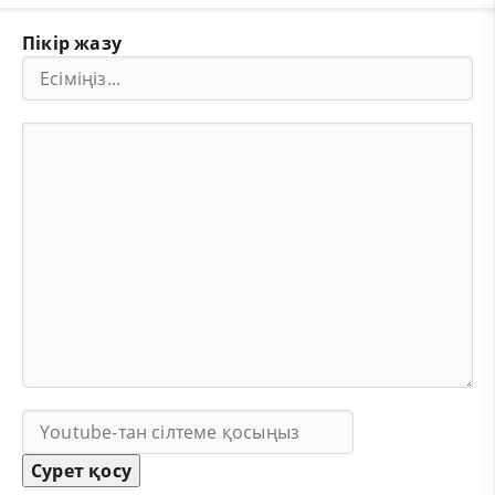
Пікір жазу
Сурет қосу