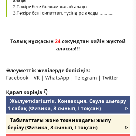
алады.
2.Тәжірибеге болжам жасай алады.
3.Тәжірибені сипаттап, түсіндіре алады............
Толық нұсқасын
23
секундтан кейін жүктей
аласыз!!!
Әлеуметтік желілерде бөлісіңіз:
Facebook
|
VK
|
WhatsApp
|
Telegram
|
Twitter
Қарап көріңіз 👇
Жылуөткізгіштік. Конвекция. Сәуле шығару
1-сабақ (Физика, 8 сынып, I тоқсан)
ᐈ
Табиғаттағы және техникадағы жылу
берілу (Физика, 8 сынып, I тоқсан)
ᐈ