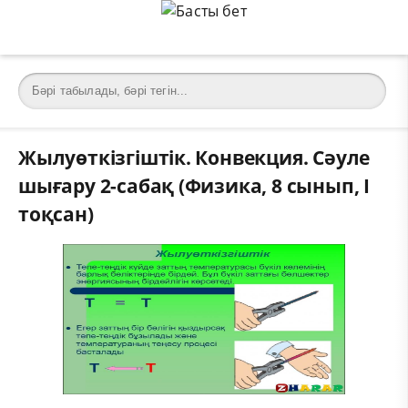
Жылуөткізгіштік. Конвекция. Сәуле
шығару 2-сабақ (Физика, 8 сынып, I
тоқсан)