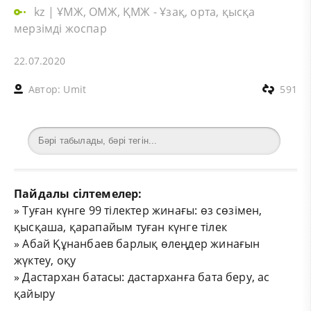
kz
|
ҰМЖ, ОМЖ, ҚМЖ - Ұзақ, орта, қысқа
мерзімді жоспар
22.07.2020
Автор:
Umit
591
Пайдалы сілтемелер:
»
Туған күнге 99 тілектер жинағы: өз сөзімен,
қысқаша, қарапайым туған күнге тілек
»
Абай Құнанбаев барлық өлеңдер жинағын
жүктеу, оқу
»
Дастархан батасы: дастарханға бата беру, ас
қайыру