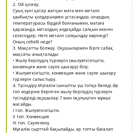
2. Ой қозғау.
Суық күні қатар жатқан мата мен металл
шыбықты қолдарыңмен ұстасаңдар, олардың
температурасы бірдей болғанымен, матаға
қарағанда, металдың әлдеқайда салқын екенін
сезесіңдер. Неге металл салқындау көрінеді?
Оның себебі неде?
3. Мақсатты болжау. Оқушылармен бірге сабақ
мақсаты анықталады:
• Жылу берілудің түрлерін (жылуөткізгіштік,
конвекция және сәуле шығару) білу;
• Жылуөткізгіштік, конвекция және сәуле шығару
түрлерін салыстыру.
4. Түсіндіру.Мүғалім сыныпты үш топқа бөледі.Әр
топ өздеріне берілген жылу берілудің түрлерін
түсіндіреді.оқушылар 7 мин оқулықпен жұмыс
жасайды.
І топ. Жылуөткізгіштік.
ІІ топ. Конвекция
ІІІ топ. Сәулелену
Мұғалім сырттай бақылайды, әр топты бағалап