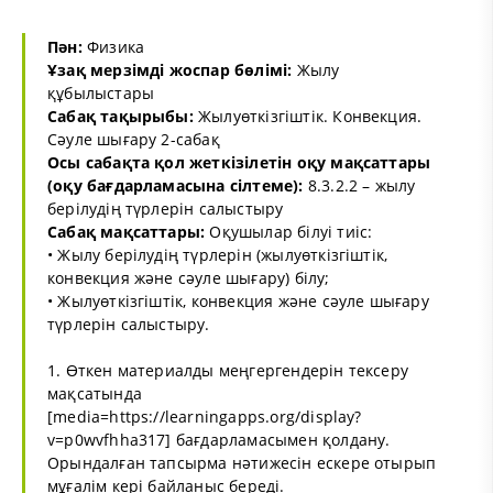
Пән:
Физика
Ұзақ мерзімді жоспар бөлімі:
Жылу
құбылыстары
Сабақ тақырыбы:
Жылуөткізгіштік. Конвекция.
Сәуле шығару 2-сабақ
Осы сабақта қол жеткізілетін оқу мақсаттары
(оқу бағдарламасына сілтеме):
8.3.2.2 – жылу
берілудің түрлерін салыстыру
Сабақ мақсаттары:
Оқушылар білуі тиіс:
• Жылу берілудің түрлерін (жылуөткізгіштік,
конвекция және сәуле шығару) білу;
• Жылуөткізгіштік, конвекция және сәуле шығару
түрлерін салыстыру.
1. Өткен материалды меңгергендерін тексеру
мақсатында
[media=https://learningapps.org/display?
v=p0wvfhha317] бағдарламасымен қолдану.
Орындалған тапсырма нәтижесін ескере отырып
мұғалім кері байланыс береді.