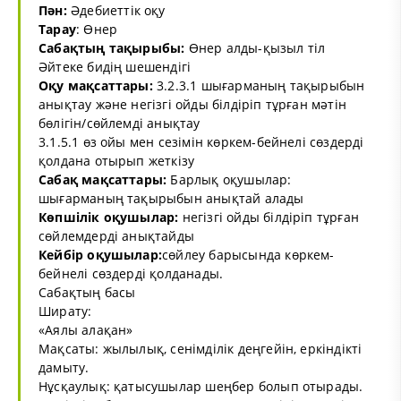
Пән:
Әдебиеттік оқу
Тарау
: Өнер
Сабақтың тақырыбы:
Өнер алды-қызыл тіл
Әйтеке бидің шешендігі
Оқу мақсаттары:
3.2.3.1 шығарманың тақырыбын
анықтау және негізгі ойды білдіріп тұрған мәтін
бөлігін/сөйлемді анықтау
3.1.5.1 өз ойы мен сезімін көркем-бейнелі сөздерді
қолдана отырып жеткізу
Сабақ мақсаттары:
Барлық оқушылар:
шығарманың тақырыбын анықтай алады
Көпшілік оқушылар:
негізгі ойды білдіріп тұрған
сөйлемдерді анықтайды
Кейбір оқушылар:
сөйлеу барысында көркем-
бейнелі сөздерді қолданады.
Сабақтың басы
Ширату:
«Аялы алақан»
Мақсаты: жылылық, сенімділік деңгейін, еркіндікті
дамыту.
Нұсқаулық: қатысушылар шеңбер болып отырады.