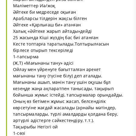
Мәліметтер Иә/жоқ
Әйтеке би медреседе оқыған
Араб,парсы тілдерін жақсы білген
Әйтеке «Қарлығаш би» атанған
Халық «Әйтеке жарып айтады»дейді
25 жасында Кіші жүздің бас биі атанған
Кесте топтарға таратылады.Толтырылғасын
бірлесе отырып тексеріледі
1-тапсырма
(Ж,Т) «Мағынаны тану» әдісі
Ойлау мен үйренуге бағытталған әрекет
мағынаны тану (түсіне білу) деп аталады.
Мағынаны ашып, мәнін тану үшін оқушы бұл
кезеңде жаңа ақпаратпен танысады, тақырып
бойынша жүмыс істейді, тапсырмалар орындайды.
Оның өз бетімен жұмыс жасап, белсенділік
көрсетуіне жағдай жасалады (арнайы мәтіндер,
тапсырмаларды, түрлі амалдарды қолдана беру,
әртүрлі әдістерге сәйкестендіру, т.т.).
Тақырыбы Негізгі ой
1-сөзі