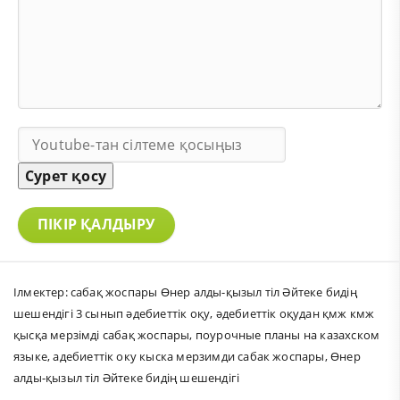
Сурет қосу
ПІКІР ҚАЛДЫРУ
Ілмектер:
сабақ жоспары Өнер алды-қызыл тіл Әйтеке бидің
шешендігі 3 сынып әдебиеттік оқу
,
әдебиеттік оқудан қмж кмж
қысқа мерзімді сабақ жоспары
,
поурочные планы на казахском
языке
,
адебиеттік оку кыска мерзимди сабак жоспары
,
Өнер
алды-қызыл тіл Әйтеке бидің шешендігі