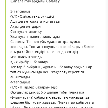
шапалақтау арқылы бағалау
3-тапсырма
(Ұ,Т) «Сәйкестендіру»әдісі
Ашу деген- олжаға жолығады
Ақыл деген- дария
Сөз қуған- ағын су
Жол қуған- пәлеге жолығады
Саралау: Топпен ұйымдаса отыра жұмыс
жасалады. Топтағы оқушылар өз ойларын бөлісе
отыра сәйкестендіріп, шешендік сөздің
мағынасын ашады
ҚБ «Бір-бірін бағалау»
Топтар бір-бірінің жұмысын бағалау арқылы әр
топ өз жұмысында нені жақсарту керектігін
анықтайды.
4-тапсырма
(Т,Ұ) «Пікірлер базары» әдісі
Оқушылардың әрбір шағын тобы плакатқа
(флипчартқа) сабақтың өздері ең маңызды деп
шешкен бір тұсын жазады. Плакаттар қабырғаға
ілінеді. Әр плакаттың қасында сұрақтарға жауап