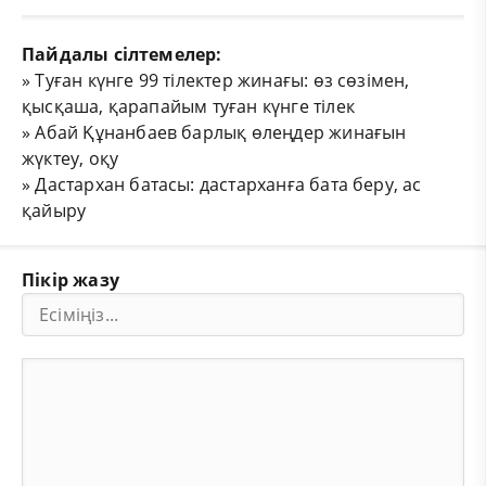
Пайдалы сілтемелер:
»
Туған күнге 99 тілектер жинағы: өз сөзімен,
қысқаша, қарапайым туған күнге тілек
»
Абай Құнанбаев барлық өлеңдер жинағын
жүктеу, оқу
»
Дастархан батасы: дастарханға бата беру, ас
қайыру
Пікір жазу