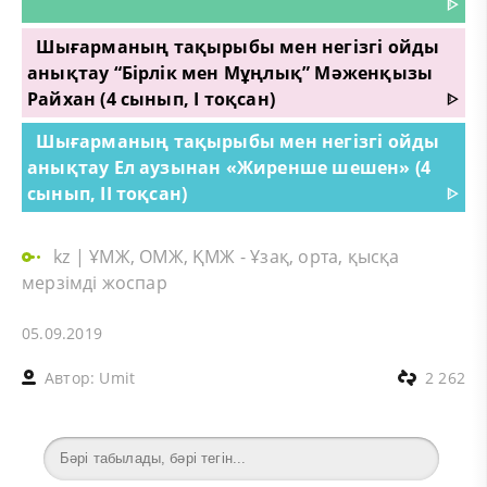
ᐈ
Шығарманың тақырыбы мен негізгі ойды
анықтау “Бірлік мен Мұңлық” Мәженқызы
Райхан (4 сынып, I тоқсан)
ᐈ
Шығарманың тақырыбы мен негізгі ойды
анықтау Ел аузынан «Жиренше шешен» (4
сынып, II тоқсан)
ᐈ
kz
|
ҰМЖ, ОМЖ, ҚМЖ - Ұзақ, орта, қысқа
мерзімді жоспар
05.09.2019
Автор:
Umit
2 262