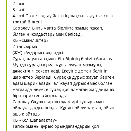
2-сөзі
3-сөзі
4-сөзі Сөзге тоқтау Жігіттің жақсысы-дұрыс сөзге
тоқтай білгені
Саралау: Ынтымақта бірлікте жұмыс жасап,
білгенін жолдастарымен бөліседі.
ҚБ «Смайликтер»
2-тапсырма
(ЖЖ) «Аударыспақ» әдісі
Сұрақ-жауап арқылы бір-бірінің білімін бағалау.
Мұнда сұрақтың мазмұны, жауап мазмұны,
дәйектілігі ескертіледі. Екеуіне де тең бөлініп
шариктер беріледі. Сұраққа дұрыс жауап берген
адам шарик алады, ал жауап дұрыс емес болған
жағдайда немесе сұрақ қоя алмаған жағдайда өзі
бір шариктен айырылады
Саралау:Оқушылар жылдам әрі тұжырымды
ойлауға дағдыланады. Құнды ой жинақтап, ойын
ашық айтады
ҚБ «Қол шапалақтау»
Тапсырманы дұрыс орындағандарды қол