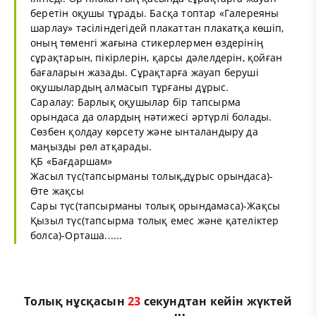
беретін оқушы тұрады. Басқа топтар «Галереяны
шарлау» тәсіліндегідей плакаттан плакатқа көшіп,
оның төменгі жағына стикерлермен өздерінің
сұрақтарын, пікірлерін, қарсы дәлелдерін, қойған
бағаларын жазады. Сұрақтарға жауап беруші
оқушылардың алмасып тұрғаны дұрыс.
Саралау: Барлық оқушылар бір тапсырма
орындаса да олардың нәтижесі әртүрлі болады.
Сөзбен қолдау көрсету және ынталандыру да
маңызды рөл атқарады.
ҚБ «Бағдаршам»
Жасыл түс(тапсырманы толық,дұрыс орындаса)-
Өте жақсы
Сары түс(тапсырманы толық орындамаса)-Жақсы
Қызыл түс(тапсырма толық емес және қателіктер
болса)-Орташа......
Толық нұсқасын
22
секундтан кейін жүктей