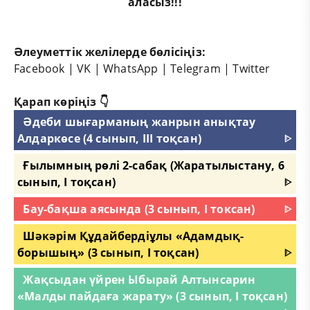
аласыз!!!
Әлеуметтік желілерде бөлісіңіз:
Facebook
|
VK
|
WhatsApp
|
Telegram
|
Twitter
Қарап көріңіз 👇
Әдеби шығарманың жанрын анықтау
Алдаркөсе (4 сынып, III тоқсан)
ᐈ
Ғылымның рөлі 2-сабақ (Жаратылыстану, 6
сынып, I тоқсан)
ᐈ
Бау-бақша аясында (3 сынып, I токсан)
ᐈ
Шәкәрім Құдайбердіұлы «Адамдық-
борышың» (3 сынып, I тоқсан)
ᐈ
Жақсыдан үйрен Ыбырай Алтынсарин
«Малды пайдаға жарату» (3 сынып, I тоқсан)