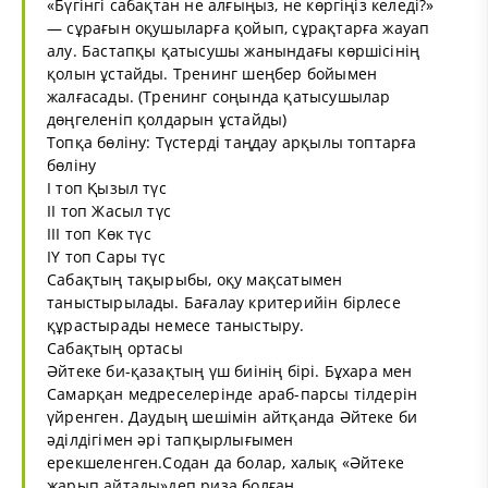
«Бүгінгі сабақтан не алғыңыз, не көргіңіз келеді?»
— сұрағын оқушыларға қойып, сұрақтарға жауап
алу. Бастапқы қатысушы жанындағы көршісінің
қолын ұстайды. Тренинг шеңбер бойымен
жалғасады. (Тренинг соңында қатысушылар
дөңгеленіп қолдарын ұстайды)
Топқа бөліну: Түстерді таңдау арқылы топтарға
бөліну
І топ Қызыл түс
ІІ топ Жасыл түс
ІІІ топ Көк түс
ІҮ топ Сары түс
Сабақтың тақырыбы, оқу мақсатымен
таныстырылады. Бағалау критерийін бірлесе
құрастырады немесе таныстыру.
Сабақтың ортасы
Әйтеке би-қазақтың үш биінің бірі. Бұхара мен
Самарқан медреселерінде араб-парсы тілдерін
үйренген. Даудың шешімін айтқанда Әйтеке би
әділдігімен әрі тапқырлығымен
ерекшеленген.Содан да болар, халық «Әйтеке
жарып айтады»деп риза болған.