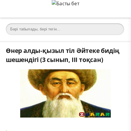
Өнер алды-қызыл тіл Әйтеке бидің
шешендігі (3 сынып, III тоқсан)