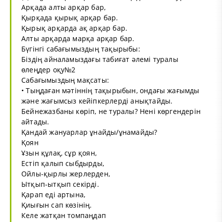
Арқада алты арқар бар,
Қырқада қырық арқар бар.
Қырық арқарда ақ арқар бар.
Алты арқарда марқа арқар бар.
Бүгінгі сабағымыздың тақырыбы:
Біздің айналамыздағы табиғат әлемі туралы
өлеңдер оқу№2
Сабағымыздың мақсаты:
• Тыңдаған мәтіннің тақырыбын, ондағы жағымды
және жағымсыз кейіпкерлерді анықтайды.
Бейнежазбаны көріп, не туралы? Нені көргендерін
айтады.
Қандай жануарлар ұнайды/ұнамайды?
Қоян
Ұзын құлақ, сұр қоян,
Естіп қалып сыбдырды,
Ойлы-қырлы жерлерден,
Ытқып-ытқып секірді.
Қарап еді артына,
Қиығын сап көзінің.
Келе жатқан томпаңдап