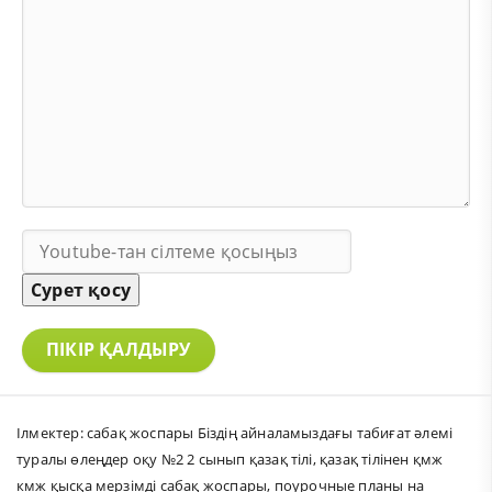
Сурет қосу
ПІКІР ҚАЛДЫРУ
Ілмектер:
сабақ жоспары Біздің айналамыздағы табиғат әлемі
туралы өлеңдер оқу №2 2 сынып қазақ тілі
,
қазақ тілінен қмж
кмж қысқа мерзімді сабақ жоспары
,
поурочные планы на