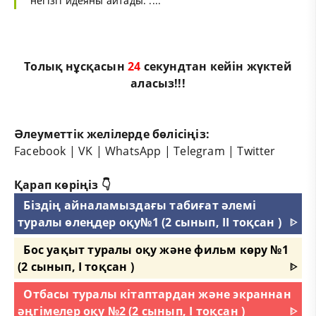
негізгі идеяны айтады. ....
Толық нұсқасын
23
секундтан кейін жүктей
аласыз!!!
Әлеуметтік желілерде бөлісіңіз:
Facebook
|
VK
|
WhatsApp
|
Telegram
|
Twitter
Қарап көріңіз 👇
Біздің айналамыздағы табиғат әлемі
туралы өлеңдер оқу№1 (2 сынып, II тоқсан )
ᐈ
Бос уақыт туралы оқу және фильм көру №1
(2 сынып, I тоқсан )
ᐈ
Отбасы туралы кітаптардан және экраннан
әңгімелер оқу №2 (2 сынып, I тоқсан )
ᐈ