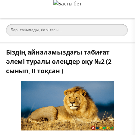
Біздің айналамыздағы табиғат
әлемі туралы өлеңдер оқу №2 (2
сынып, II тоқсан )