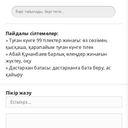
Пайдалы сілтемелер:
»
Туған күнге 99 тілектер жинағы: өз сөзімен,
қысқаша, қарапайым туған күнге тілек
»
Абай Құнанбаев барлық өлеңдер жинағын
жүктеу, оқу
»
Дастархан батасы: дастарханға бата беру, ас
қайыру
Пікір жазу