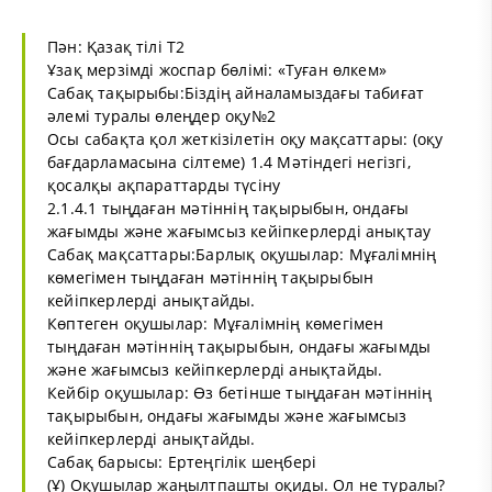
Пән: Қазақ тілі Т2
Ұзақ мерзімді жоспар бөлімі: «Туған өлкем»
Сабақ тақырыбы:Біздің айналамыздағы табиғат
әлемі туралы өлеңдер оқу№2
Осы сабақта қол жеткізілетін оқу мақсаттары: (оқу
бағдарламасына сілтеме) 1.4 Мәтіндегі негізгі,
қосалқы ақпараттарды түсіну
2.1.4.1 тыңдаған мәтіннің тақырыбын, ондағы
жағымды және жағымсыз кейіпкерлерді анықтау
Сабақ мақсаттары:Барлық оқушылар: Мұғалімнің
көмегімен тыңдаған мәтіннің тақырыбын
кейіпкерлерді анықтайды.
Көптеген оқушылар: Мұғалімнің көмегімен
тыңдаған мәтіннің тақырыбын, ондағы жағымды
және жағымсыз кейіпкерлерді анықтайды.
Кейбір оқушылар: Өз бетінше тыңдаған мәтіннің
тақырыбын, ондағы жағымды және жағымсыз
кейіпкерлерді анықтайды.
Сабақ барысы: Ертеңгілік шеңбері
(Ұ) Оқушылар жаңылтпашты оқиды. Ол не туралы?