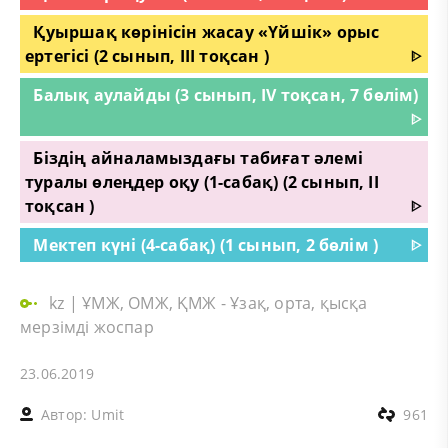
Қуыршақ көрінісін жасау «Үйшік» орыс
ертегісі (2 сынып, III тоқсан )
ᐈ
Балық аулайды (3 сынып, IV тоқсан, 7 бөлім)
ᐈ
Біздің айналамыздағы табиғат әлемі
туралы өлеңдер оқу (1-сабақ) (2 сынып, II
тоқсан )
ᐈ
Мектеп күні (4-сабақ) (1 сынып, 2 бөлім )
ᐈ
kz
|
ҰМЖ, ОМЖ, ҚМЖ - Ұзақ, орта, қысқа
мерзімді жоспар
23.06.2019
Автор:
Umit
961