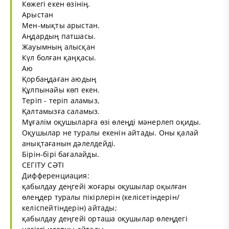
Көжегі екен өзінің.
Арыстан
Мен-мықты арыстан.
Аңдардың патшасы.
Жауымның алысқан
Күл болған қаңқасы.
Аю
Қорбаңдаған аюдың
Құлпынайы көп екен.
Теріп - теріп аламыз,
Қалтамызға саламыз.
Мұғалім оқушыларға өзі өлеңді мәнерлеп оқиды.
Оқушылар не туралы екенін айтады. Оны қалай
анықтағанын дәлелдейді.
Бірін-бірі бағалайды.
СЕГІТУ СӘТІ
Дифференциация:
қабылдау деңгейі жоғары оқушылар оқылған
өлеңдер туралы пікірлерін (келісетіндерін/
келіспейтіндерін) айтады;
қабылдау деңгейі орташа оқушылар өлеңдегі