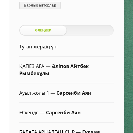
Барлық авторлар
ӨЛЕҢДЕР
Туған жердің үні
ҚАПЕЗ АҒА
—
Әліпов Айтбек
Рымбекұлы
Ауыл жолы 1
—
Сәрсенби Аян
Өткенде
—
Сәрсенби Аян
БАЛАҒА АРНАЛҒАН СЫР
—
Гүлзия