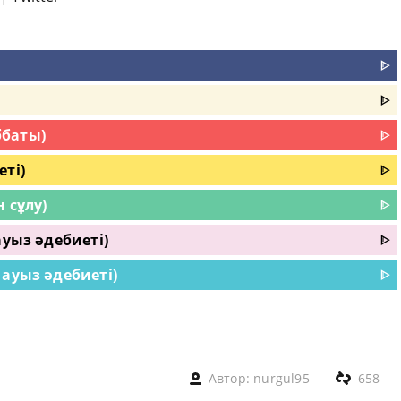
ᐈ
ᐈ
ббаты)
ᐈ
ті)
ᐈ
 сұлу)
ᐈ
ауыз әдебиеті)
ᐈ
 ауыз әдебиеті)
ᐈ
Автор:
nurgul95
658