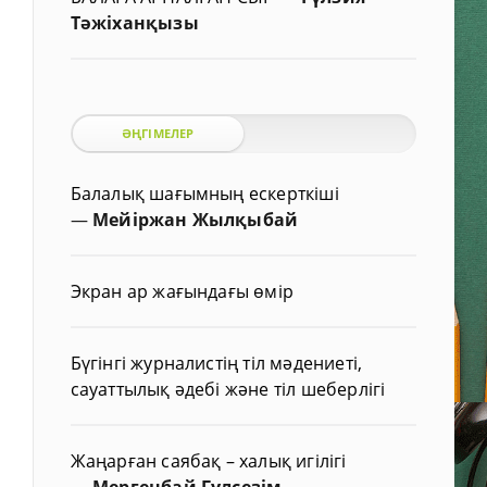
Тәжіханқызы
ӘҢГІМЕЛЕР
Балалық шағымның ескерткіші
—
Мейіржан Жылқыбай
Экран ар жағындағы өмір
Бүгінгі журналистің тіл мәдениеті,
сауаттылық әдебі және тіл шеберлігі
Жаңарған саябақ – халық игілігі
—
Мергенбай Гүлсезім