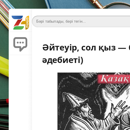
Әйтеуір, сол қыз — 
әдебиеті)