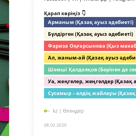
Қарап көріңіз 👇
Арманым (Қазақ ауыз әдебиеті)
Бүлдірген (Қазақ ауыз әдебиеті)
Фариза Оңғарсынова (Қыз маха
Ал, жаным-ай (Қазақ ауыз әдебие
Шәмші Қалдаяқов (Бәрінен де сен
Уа, жеңгелер, жеңгелдер (Қазақ 
Сусамыр – елдің жайлауы (Қазақ
kz
|
Өлеңдер
08.02.2020