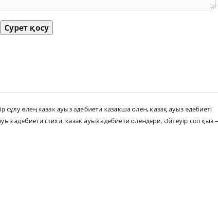
Сурет қосу
бір сұлу өлең казак ауыз адебиети казакша олен
,
қазақ ауыз әдебиеті
ауыз адебиети стихи
,
казак ауыз адебиети олендери
,
Әйтеуір сол қыз 