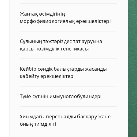
Жантақ өсімдігінің
морфофизиологиялық ерекшеліктері
Сұлының тәжтәріздес тат ауруына
қарсы төзімділік генетикасы
Кейбір сәндік балықтарды жасанды
көбейту ерекшеліктері
Түйе сүтінің иммуноглобулиндері
Ұйымдағы персоналды басқару және
оның тиімділігі