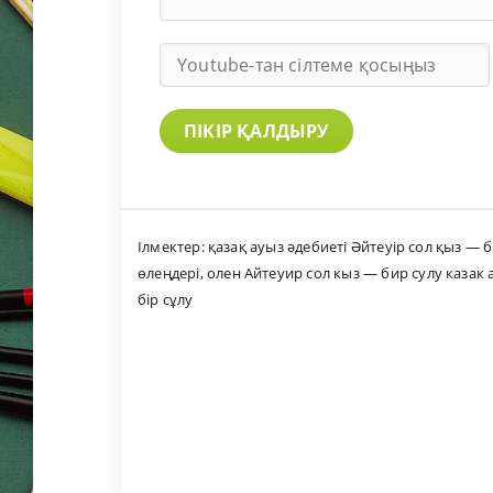
ПІКІР ҚАЛДЫРУ
Ілмектер:
қазақ ауыз әдебиеті Әйтеуір сол қыз — 
өлеңдері
,
олен Айтеуир сол кыз — бир сулу казак 
бір сұлу