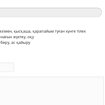
сөзімен, қысқаша, қарапайым туған күнге тілек
нағын жүктеу, оқу
 беру, ас қайыру