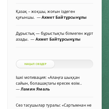
Қазақ – жоқшы, жоғын іздеген
қуғыншы.
—
Ахмет Байтұрсынұлы
Дұрыстық — бұрыстықты білмеген жұрт
азады.
—
Ахмет Байтұрсынұлы
НАҚЫЛ СӨЗДЕР
Ішкі мотивация: «Алаңға шыққан
сайын, болашақтағы ересек өзім..
—
Ламин Ямаль
Сөз тасушылар туралы: «Сартымнан не