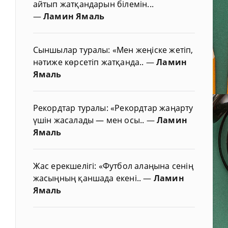
айтып жатқандарын білемін...
—
Ламин Ямаль
Сыншылар туралы: «Мен жеңіске жетіп,
нәтиже көрсетіп жатқанда..
—
Ламин
Ямаль
Рекордтар туралы: «Рекордтар жаңарту
үшін жасалады — мен осы..
—
Ламин
Ямаль
Жас ерекшелігі: «Футбол алаңына сенің
жасыңның қаншада екені..
—
Ламин
Ямаль