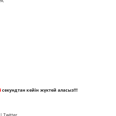
ен,
3
секундтан кейін жүктей аласыз!!!
|
Twitter