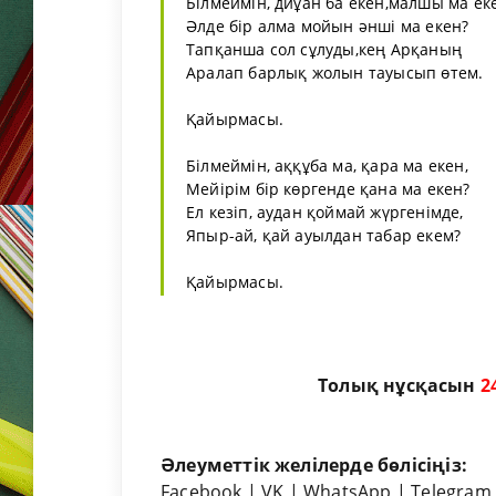
Білмеймін, диұан ба екен,малшы ма ек
Әлде бір алма мойын әнші ма екен?
Тапқанша сол сұлуды,кең Арқаның
Аралап барлық жолын тауысып өтем.
Қайырмасы.
Білмеймін, аққұба ма, қара ма екен,
Мейірім бір көргенде қана ма екен?
Ел кезіп, аудан қоймай жүргенімде,
Япыр-ай, қай ауылдан табар екем?
Қайырмасы.
Толық нұсқасын
2
Әлеуметтік желілерде бөлісіңіз:
Facebook
|
VK
|
WhatsApp
|
Telegram