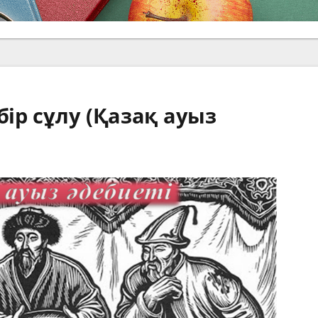
бір сұлу (Қазақ ауыз