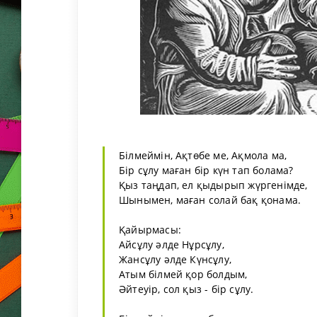
Білмеймін, Ақтөбе ме, Ақмола ма,
Бір сұлу маған бір күн тап болама?
Қыз таңдап, ел қыдырып жүргенімде,
Шынымен, маған солай бақ қонама.
Қайырмасы:
Айсұлу әлде Нұрсұлу,
Жансұлу әлде Күнсұлу,
Атым білмей қор болдым,
Әйтеуір, сол қыз - бір сұлу.