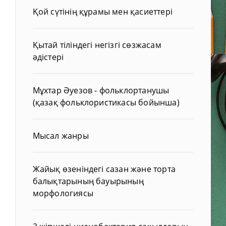
Қой сүтінің құрамы мен қасиеттері
Қытай тіліндегі негізгі сөзжасам
әдістері
Мұхтар Әуезов - фольклортанушы
(қазақ фольклористикасы бойынша)
Мысал жанры
Жайық өзеніндегі сазан және торта
балықтарының бауырының
морфологиясы