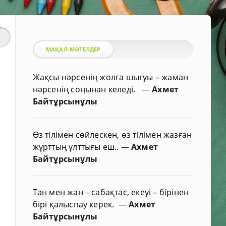
МАҚАЛ-МӘТЕЛДЕР
Жақсы нәрсенің жолға шығуы – жаман
нәрсенің соңынан келеді.
—
Ахмет
Байтұрсынұлы
Өз тілімен сөйлескен, өз тілімен жазған
жұрттың ұлттығы еш..
—
Ахмет
Байтұрсынұлы
Тән мен жан – сабақтас, екеуі – бірінен
бірі қалыспау керек.
—
Ахмет
Байтұрсынұлы