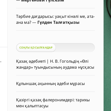
Тәрбие дағдарысы: уақыт кінәлі ме, ата-
ана ма?
—
Гүлден Талғатқызы
СОҢҒЫ ҚОСЫЛҒАНДАР
Қазақ әдебиеті | Н. В. Гогольдің «Өлі
—
жандар» туындысының аудама нұсқасы
Құлыншақ ақынның әдеби мұрасы
Қазіргі қазақ фалеронимдері: тарихы
мен қалыптасуы