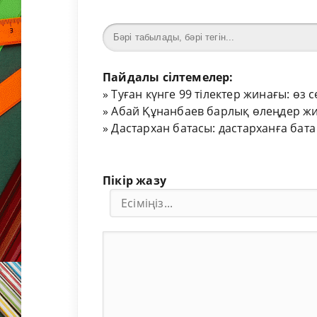
Пайдалы сілтемелер:
»
Туған күнге 99 тілектер жинағы: өз 
»
Абай Құнанбаев барлық өлеңдер жи
»
Дастархан батасы: дастарханға бата
Пікір жазу