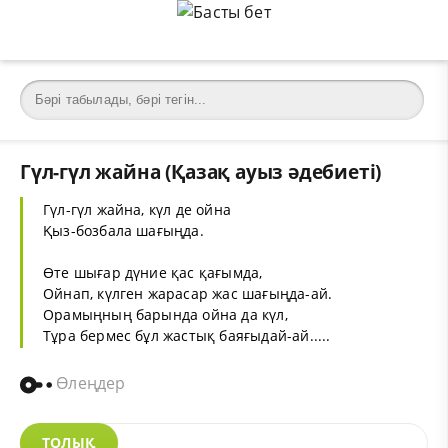
Гүл-гүл жайна (Қазақ ауыз әдебиеті)
Гүл-гүл жайна, күл де ойна
Қыз-бозбала шағыңда.
Өте шығар дүние қас қағымда,
Ойнап, күлген жарасар жас шағыңда-ай.
Орамыңның барында ойна да күл,
Тұра бермес бұл жастық баяғыдай-ай.....
Өлеңдер
ТОЛЫҚ