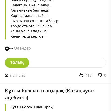
Қалағанын және алар.
Алғанменен бергенді,
Көре алмаған ағайын
Сыртынан сөз ғып табалар.
Төрде отырған сыпыра,
Ханы менен падиша,
Келін келді көріңіз....
Өлеңдер
ТОЛЫҚ
nurgul95
418
0
Құтты болсын шаңырақ (Қазақ ауыз
әдебиеті)
Құтты болсын шаңырақ,