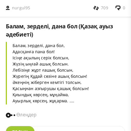
nurgul95
709
0
Балам, зерделі, дана бол (Қазақ ауыз
әдебиеті)
Балам, зерделі, дана бол,
Адасқанға пана бол!
Ісіңе ақылың серік болсын,
Жүзің ыңғай ашық болсын.
Лебізіңе жұрт ғашық болсын,
Жүрегің Құдай сөзіне ашық болсын!
Әкеңнің жіберген кемтігі толсын,
Қасыңнан азғырушы қашық болсын!
Қиындық көрсең, мұңайма,
Ауырлық көрсең, жұқарма. ....
Өлеңдер