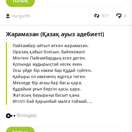
ТОЛЫҚ
nurgul95
977
0
Жарамазан (Қазақ ауыз әдебиеті)
Пайғамбар айтып өткен жарамазан,
Оразаң қабыл болсын, байекежан!
Мінгені Пайғамбардың есек деген,
Қолында жұдырықтай кесек екен.
Осы үйде бір көкем бар Құдай сүйген,
Қайыры ол көкемнің жұртқа тиген.
Меккеде бір ағаш бар басы қара,
Құдайым ұғыл берсін қасы қара,
Жатасың бауырыңа басып қана.
Өтіпті бай Қарынбай малға тоймай,....
Өлеңдер