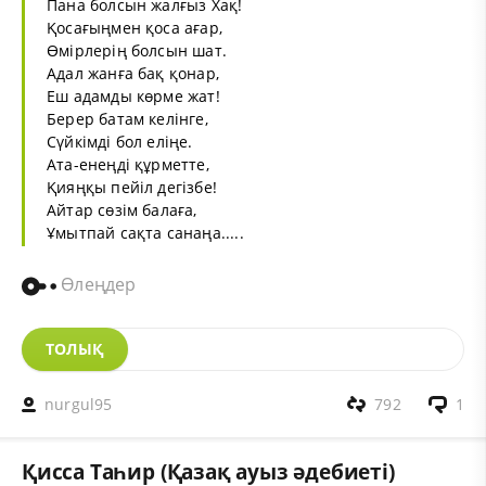
Пана болсын жалғыз Xақ!
Қосағыңмен қоса ағар,
Өмірлерің болсын шат.
Адал жанға бақ қонар,
Еш адамды көрме жат!
Берер батам келінге,
Сүйкімді бол еліңе.
Ата-енеңді құрметте,
Қияңқы пейіл дегізбе!
Айтар сөзім балаға,
Ұмытпай сақта санаңа.....
Өлеңдер
ТОЛЫҚ
nurgul95
792
1
Қисса Таһир (Қазақ ауыз әдебиеті)