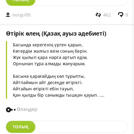
nurgul95
462
0
Өтірік өлең (Қазақ ауыз әдебиеті)
Басында керегенің үрген қарын,
Көтердім жалғыз өзім соның бәрін.
Жүк қылып қара нарға артып едім,
Орнынан тұра алмады жануарым.
Басына қарағайдың көл тұрыпты,
Айтпаймын айт десеңде өтірікті.
Айтайын өтірікті ебін тауып,
Қан қылды бір санымды тышқан қауып. ....
Өлеңдер
ТОЛЫҚ