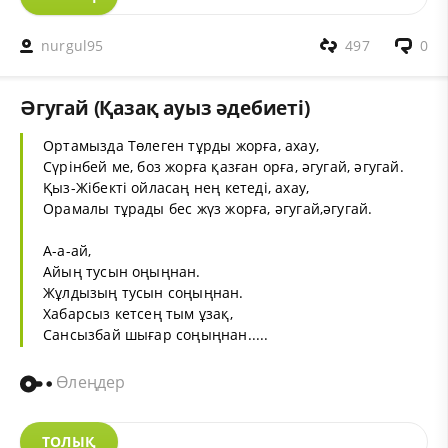
nurgul95
497
0
Әгугай (Қазақ ауыз әдебиеті)
Ортамызда Төлеген тұрды жорға, ахау,
Сүрінбей ме, боз жорға қазған орға, әгугай, әгугай.
Қыз-Жібекті ойласаң нең кетеді, ахау,
Орамалы тұрады бес жүз жорға, әгугай,әгугай.
А-а-ай,
Айың тусын оңыңнан.
Жұлдызың тусын соңыңнан.
Хабарсыз кетсең тым ұзақ,
Сансызбай шығар соңыңнан.....
Өлеңдер
ТОЛЫҚ