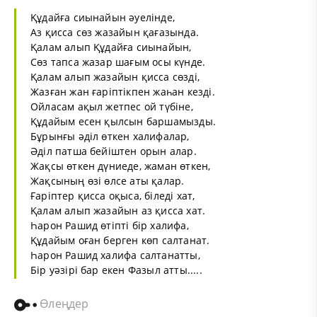
Құдайға сиынайын әуелiнде,
Аз қисса сөз жазайын қағазында.
Қалам алып Құдайға сиынайын,
Сөз тапса жазар шағым осы күнде.
Қалам алып жазайын қисса сөздi,
Жазған жан ғарiптiкпен жаһан кездi.
Ойласам ақыл жетпес ой түбiне,
Құдайым есен қылсын баршамызды.
Бұрынғы әдiл өткен халифалар,
Әдiл патша бейiштен орын алар.
Жақсы өткен дүниеде, жаман өткен,
Жақсының өзi өлсе аты қалар.
Ғарiптер қисса оқыса, бiледi хат,
Қалам алып жазайын аз қисса хат.
Һарон Рашид өтiптi бiр халифа,
Құдайым оған берген көп салтанат.
Һарон Рашид халифа салтанатты,
Бiр уәзiрi бар екен Фазыл атты.....
Өлеңдер