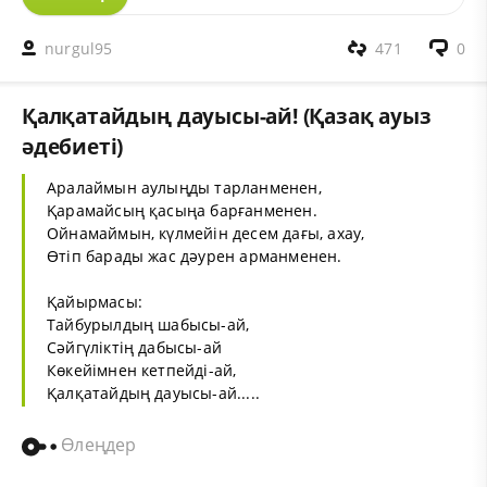
nurgul95
471
0
Қалқатайдың дауысы-ай! (Қазақ ауыз
әдебиеті)
Аралаймын аулыңды тарланменен,
Қарамайсың қасыңа барғанменен.
Ойнамаймын, күлмейін десем дағы, ахау,
Өтіп барады жас дәурен арманменен.
Қайырмасы:
Тайбурылдың шабысы-ай,
Сәйгүліктің дабысы-ай
Көкейімнен кетпейді-ай,
Қалқатайдың дауысы-ай.....
Өлеңдер