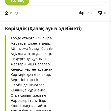
ТОЛЫҚ
nurgul95
943
0
Көрімдік (Қазақ ауыз әдебиеті)
Төрде отырған сыпыра
Жастары үлкен ағалар.
Айттырмай сөзді білетін,
Ақылға артық даналар.
Сіздерге де қуаныш,
Жастары кіші балалар.
Келінді көрген адамнан,
Көрімдік деп мал алар.
Беретінін әр кісі,
Өз үйінде шамалар.
Келініңіз құры емес,
Отқа салып әкелген,
Нәрселері тағы бар.
Көңілі жақсы ағайын
Ашып беріп құттықтап,