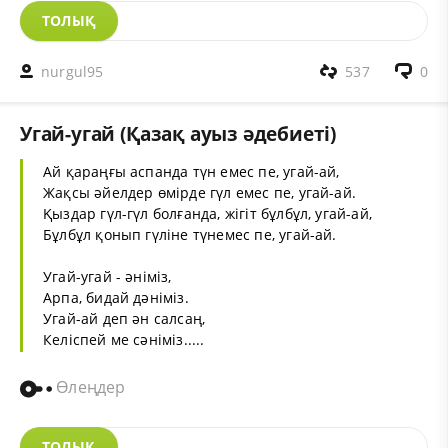
ТОЛЫҚ
nurgul95
537
0
Угай-угай (Қазақ ауыз әдебиеті)
Ай қараңғы аспанда түн емес пе, угай-ай,
Жақсы әйелдер өмірде гүл емес пе, угай-ай.
Қыздар гүл-гүл болғанда, жігіт бұлбұл, угай-ай,
Бұлбұл қонып гүліне түнемес пе, угай-ай.
Угай-угай - әніміз,
Арпа, бидай дәніміз.
Угай-ай деп ән салсаң,
Келіспей ме сәніміз.....
Өлеңдер
ТОЛЫҚ