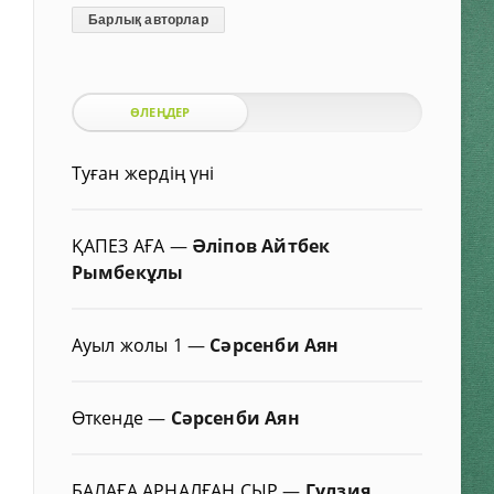
Барлық авторлар
ӨЛЕҢДЕР
Туған жердің үні
ҚАПЕЗ АҒА
—
Әліпов Айтбек
Рымбекұлы
Ауыл жолы 1
—
Сәрсенби Аян
Өткенде
—
Сәрсенби Аян
БАЛАҒА АРНАЛҒАН СЫР
—
Гүлзия