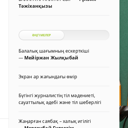
Тәжіханқызы
ӘҢГІМЕЛЕР
Балалық шағымның ескерткіші
—
Мейіржан Жылқыбай
Экран ар жағындағы өмір
Бүгінгі журналистің тіл мәдениеті,
сауаттылық әдебі және тіл шеберлігі
Жаңарған саябақ – халық игілігі
—
Мергенбай Гүлсезім