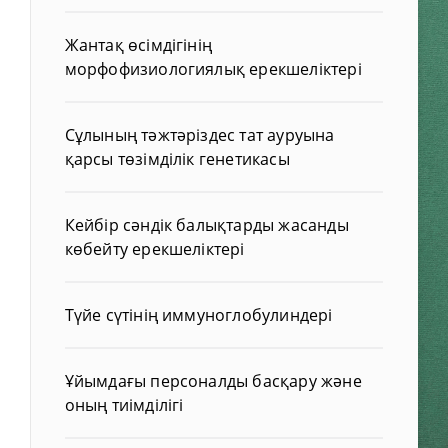
Жантақ өсімдігінің
морфофизиологиялық ерекшеліктері
Сұлының тәжтәріздес тат ауруына
қарсы төзімділік генетикасы
Кейбір сәндік балықтарды жасанды
көбейту ерекшеліктері
Түйе сүтінің иммуноглобулиндері
Ұйымдағы персоналды басқару және
оның тиімділігі