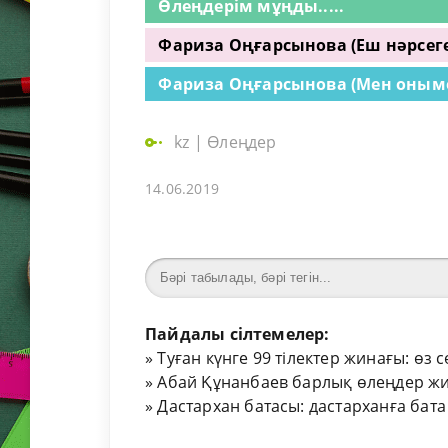
Өлеңдерім мұңды.....
Фариза Оңғарсынова (Еш нәрсег
Фариза Оңғарсынова (Мен онымен
kz
|
Өлеңдер
14.06.2019
Пайдалы сілтемелер:
»
Туған күнге 99 тілектер жинағы: өз 
»
Абай Құнанбаев барлық өлеңдер жи
»
Дастархан батасы: дастарханға бата