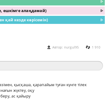
ᐈ
е, ешкімге алаңдамай)
ᐈ
 қай кезде көрісемін)
ᐈ
Автор:
nurgul95
1 910
сөзімен, қысқаша, қарапайым туған күнге тілек
нағын жүктеу, оқу
 беру, ас қайыру