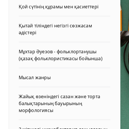
Қой сүтінің құрамы мен қасиеттері
Қытай тіліндегі негізгі сөзжасам
әдістері
Мұхтар Әуезов - фольклортанушы
(қазақ фольклористикасы бойынша)
Мысал жанры
Жайық өзеніндегі сазан және торта
балықтарының бауырының
морфологиясы