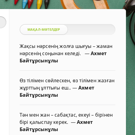
МАҚАЛ-МӘТЕЛДЕР
Жақсы нәрсенің жолға шығуы – жаман
нәрсенің соңынан келеді.
—
Ахмет
Байтұрсынұлы
Өз тілімен сөйлескен, өз тілімен жазған
жұрттың ұлттығы еш..
—
Ахмет
Байтұрсынұлы
Тән мен жан – сабақтас, екеуі – бірінен
бірі қалыспау керек.
—
Ахмет
Байтұрсынұлы