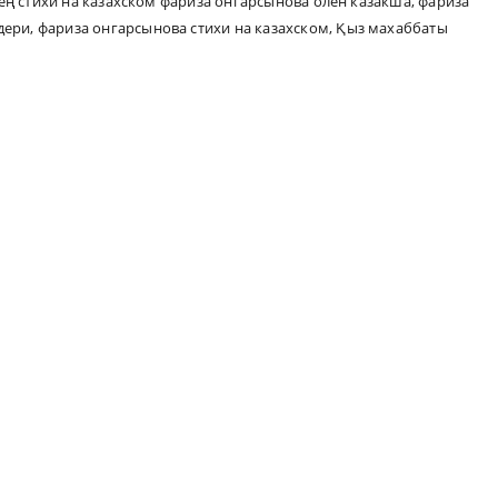
ң стихи на казахском фариза онгарсынова олен казакша
,
фариза
дери
,
фариза онгарсынова стихи на казахском
,
Қыз махаббаты