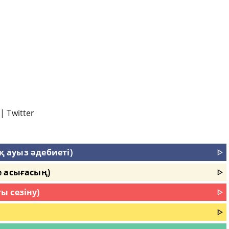
|
Twitter
ақ ауыз әдебиеті)
ᐈ
е асығасың)
ᐈ
ы сезіну)
ᐈ
ᐈ