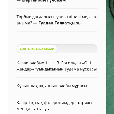
Тәрбие дағдарысы: уақыт кінәлі ме, ата-
ана ма?
—
Гүлден Талғатқызы
СОҢҒЫ ҚОСЫЛҒАНДАР
Қазақ әдебиеті | Н. В. Гогольдің «Өлі
жандар» туындысының аудама нұсқасы
Құлыншақ ақынның әдеби мұрасы
Қазіргі қазақ фалеронимдері: тарихы
мен қалыптасуы