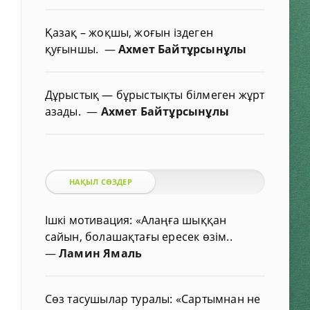
Қазақ – жоқшы, жоғын іздеген
қуғыншы.
—
Ахмет Байтұрсынұлы
Дұрыстық — бұрыстықты білмеген жұрт
азады.
—
Ахмет Байтұрсынұлы
НАҚЫЛ СӨЗДЕР
Ішкі мотивация: «Алаңға шыққан
сайын, болашақтағы ересек өзім..
—
Ламин Ямаль
Сөз тасушылар туралы: «Сартымнан не