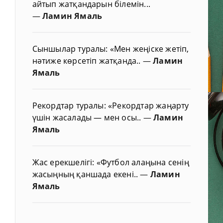
айтып жатқандарын білемін...
—
Ламин Ямаль
Сыншылар туралы: «Мен жеңіске жетіп,
нәтиже көрсетіп жатқанда..
—
Ламин
Ямаль
Рекордтар туралы: «Рекордтар жаңарту
үшін жасалады — мен осы..
—
Ламин
Ямаль
Жас ерекшелігі: «Футбол алаңына сенің
жасыңның қаншада екені..
—
Ламин
Ямаль