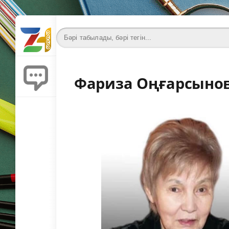
Фариза Оңғарсынов