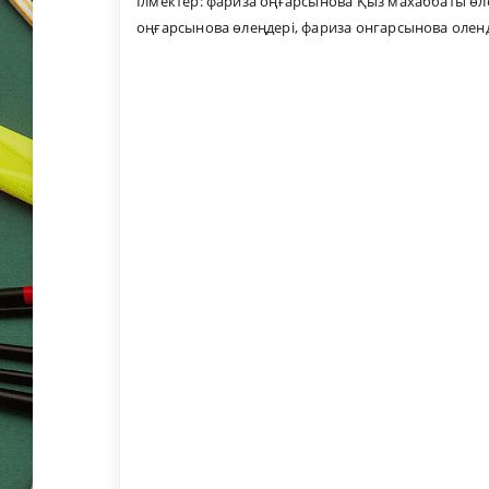
Ілмектер:
фариза оңғарсынова Қыз махаббаты өле
оңғарсынова өлеңдері
,
фариза онгарсынова олен