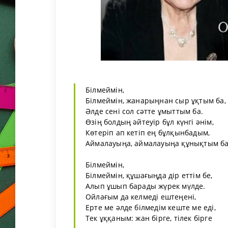
Білмеймін,
Білмеймін, жанарыңнан сыр ұқтым ба,
Әлде сені сол сәтте ұмыттым ба.
Өзің болдың әйтеуір бұл күнгі әнім,
Көтеріп ап кетіп ең бұлқынбадым,
Аймалауыңа, аймалауыңа құнықтым ба
Білмеймін,
Білмеймін, құшағыңда дір еттім бе,
Алып ұшып барады жүрек мүлде.
Ойлағым да келмеді ештеңені,
Ерте ме әлде білмедім кеште ме еді,
Тек ұққаным: жан бірге, тілек бірге