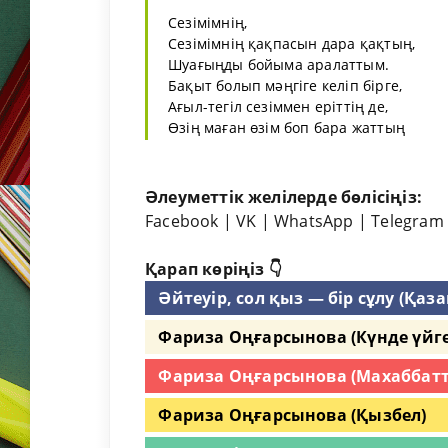
Сезімімнің,
Сезімімнің қақпасын дара қақтың,
Шуағыңды бойыма аралаттым.
Бақыт болып мәңгіге келіп бірге,
Ағыл-тегіл сезіммен еріттің де,
Өзің маған өзім боп бара жаттың
Әлеуметтік желілерде бөлісіңіз:
Facebook
|
VK
|
WhatsApp
|
Telegram
Қарап көріңіз 👇
Әйтеуір, сол қыз — бір сұлу (Қаз
Фариза Оңғарсынова (Күнде үйг
Фариза Оңғарсынова (Махаббатт
Фариза Оңғарсынова (Қызбел)