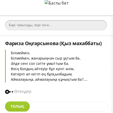
Фариза Оңғарсынова (Қыз махаббаты)
Білмеймін,
Білмеймін, жанарыңнан сыр ұқтым ба,
Әлде сені сол сәтте ұмыттым ба.
Өзің болдың әйтеуір бұл күнгі әнім,
Көтеріп ап кетіп ең бұлқынбадым,
Аймалауыңа, аймалауыңа құнықтым ба?....
Өлеңдер
ТОЛЫҚ