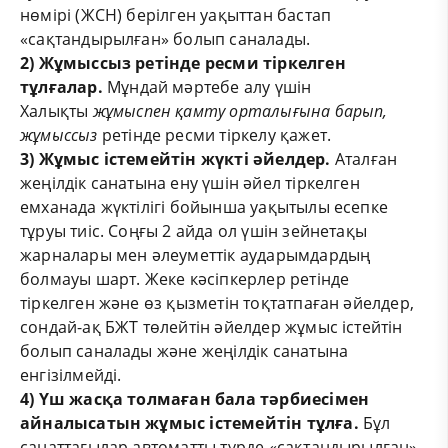
нөмірі (ЖСН) берілген уақыттан бастап
«сақтандырылған» болып саналады.
2) Жұмыссыз ретінде ресми тіркелген
тұлғалар.
Мұндай мәртебе алу үшін
Халықты
жұмыспен қамту орталығына барып,
жұмыссыз
ретінде ресми тіркелу қажет.
3) Жұмыс істемейтін жүкті әйелдер.
Аталған
жеңілдік санатына ену үшін әйел тіркелген
емханада жүктілігі бойынша уақытылы есепке
тұруы тиіс. Соңғы 2 айда ол үшін зейнетақы
жарналары мен әлеуметтік аударымдардың
болмауы шарт. Жеке кәсіпкерлер ретінде
тіркелген және өз қызметін тоқтатпаған әйелдер,
сондай-ақ БЖТ төлейтін әйелдер жұмыс істейтін
болып саналады және жеңілдік санатына
енгізілмейді.
4) Үш жасқа толмаған бала тәрбиесімен
айналысатын жұмыс істемейтін тұлға.
Бұл
санаттағылар автоматты түрде «сақтандырылған»