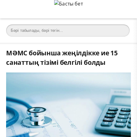
МӘМС бойынша жеңілдікке ие 15
санаттың тізімі белгілі болды