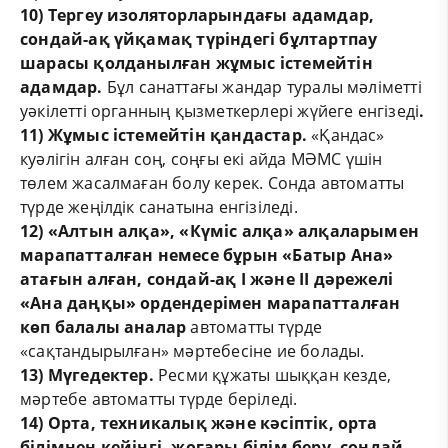
10) Тергеу изоляторларындағы адамдар,
сондай-ақ үйқамақ түріндегі бұлтартпау
шарасы қолданылған жұмыс істемейтін
адамдар.
Бұл санаттағы жандар туралы мәліметті
уәкілетті органның қызметкерлері жүйеге енгізеді
.
11) Жұмыс істемейтін қандастар.
«Қандас»
куәлігін алған соң, соңғы екі айда МӘМС үшін
төлем жасалмаған болу керек. Сонда автоматты
түрде жеңілдік санатына енгізіледі.
12) «Алтын алқа», «Күміс алқа» алқаларымен
марапатталған немесе бұрын «Батыр Ана»
атағын алған, сондай-ақ I және II дәрежелі
«Ана даңқы» ордендерімен марапатталған
көп балалы аналар
автоматты түрде
«сақтандырылған» мәртебесіне ие болады.
13) Мүгедектер.
Ресми құжаты шыққан кезде,
мәртебе автоматты түрде беріледі.
14) Орта, техникалық және кәсіптік, орта
білімнен кейінгі, жоғары білім беру, сондай-