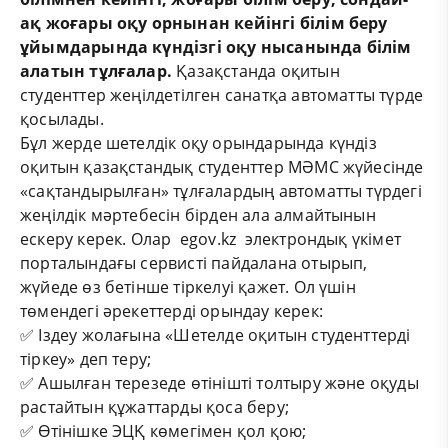
ақ жоғары оқу орнынан кейінгі білім беру
ұйымдарында күндізгі оқу нысанында білім
алатын тұлғалар.
Қазақстанда оқитын
студенттер жеңілдетілген санатқа автоматты түрде
қосылады.
Бұл жерде шетелдік оқу орындарында күндіз
оқитын қазақстандық студенттер МӘМС жүйесінде
«сақтандырылған» тұлғалардың автоматты түрдегі
жеңілдік мәртебесін бірден ала алмайтынын
ескеру керек. Олар egov.kz электрондық үкімет
порталындағы сервисті пайдалана отырып,
жүйеде өз бетінше тіркелуі қажет. Ол үшін
төмендегі әрекеттерді орындау керек:
✅ Іздеу жолағына «Шетелде оқитын студенттерді
тіркеу» деп теру;
✅ Ашылған терезеде өтінішті толтыру және оқуды
растайтын құжаттарды қоса беру;
✅ Өтінішке ЭЦҚ көмегімен қол қою;