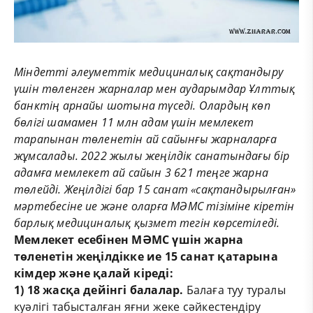
Міндетті әлеуметтік медициналық сақтандыру
үшін төленген жарналар мен аударымдар Ұлттық
банктің арнайы шотына түседі. Олардың көп
бөлігі шамамен 11 млн адам үшін мемлекет
тарапынан төленетін ай сайынғы жарналарға
жұмсалады. 2022 жылы жеңілдік санатындағы бір
адамға мемлекет ай сайын 3 621 теңге жарна
төлейді. Жеңілдігі бар 15 санат «сақтандырылған»
мәртебесіне ие және оларға МӘМС тізіміне кіретін
барлық медициналық қызмет тегін көрсетіледі.
Мемлекет есебінен МӘМС үшін жарна
төленетін жеңілдікке ие 15 санат қатарына
кімдер және қалай кіреді:
1) 18 жасқа дейінгі балалар.
Балаға туу туралы
куәлігі табысталған яғни жеке сәйкестендіру