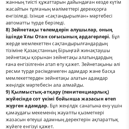
жанның тиісті құжаттарын дайындаған кезде күтім
жасайтын тұлғаның мәліметтері дерекқорға
енгізіледі. Ізінше «сақтандырылған» мәртебесі
автоматты түрде беріледі.
8) Зейнетақы төлемдерін алушылар, оның
ішінде Ұлы Отан соғысының ардагерлері.
Бұл
жерде мемлекеттен сақтандырылғандардың
тізіміне Қазақстанның Бірыңғай жинақтаушы
зейнетақы қорынан зейнетақы алатындардың
ғана енгізілгенін атап өту қажет. Зейнетақыны әлі
ресми түрде рәсімдемеген адамдар және басқа
мемлекеттерден зейнетақы алатын адамдар
жеңілдік мәртебесін ала алмайды.
9) Қылмыстық-атқару (пенитенциарлық)
жүйесінде сот үкімі бойынша жазасын өтеп
жүрген адамдар.
Бұл жеңілдік санатына ену үшін
қамаудағы мекеменің жауапты қызметкері
жазасын өтеуші адамның деректерін ақпараттық
жүйеге енгізуі қажет.