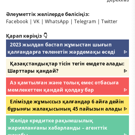
Әлеуметтік желілерде бөлісіңіз:
Facebook
|
VK
|
WhatsApp
|
Telegram
|
Twitter
Қарап көріңіз 👇
2023 жылдан бастап жұмыстан шығып
қалғандарға төленетін жәрдемақы өседі
ᐈ
Қазақстандықтар тісін тегін емдете алады:
Шарттары қандай?
ᐈ
Аз қамтылған және толық емес отбасыға
мемлекеттен қандай қолдау бар
ᐈ
Елімізде жұмыссыз қалғандар 6 айға дейін
бұрынғы жалақысының 45 пайызын алады
ᐈ
Желіде кредитке рақымшылық
жарияланғаны хабарланды – агенттік
жауабы
ᐈ