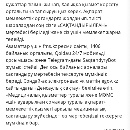
құжаттар тізімін жинап, Халыққа қызмет көрсету
орталығына тапсыруыңыз керек. Ақпарат
мемлекеттік органдарға жолданып, тиісті
шаралардан соң сізге «САҚТАНДЫРЫЛҒАН»
мәртебесі беріледі және сіз үшін мемлекет жарна
төлейді.
Азаматтар үшін fms.kz ресми сайты, 1406
байланыс орталығы, Qoldau 24/7 мобильді
қосымшасы және Telegram-дағы SaqtandyryBot
жұмыс істейді. Дәл осы байланыс арналары
сақтандыру мәртебесін тексеруге мүмкіндік
береді. Сондай-ақ электрондық үкіметтің egov.kz
сайтындағы «Денсаулық сақтау» бөліміне өтіп,
«Медициналық қызметтер туралы және МӘМС
үшін аударылған сомалар туралы ақпарат»
мемлекеттік қызметі арқылы медициналық
сақтандыру жүйесіндегі өз мәртебеңізді тексеруге
мүмкіндік бар.
дереккөз