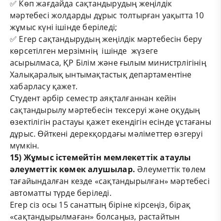
✅ Көп жағдайда сақтандырудың жеңілдік
мәртебесі жолдарды дұрыс толтырған уақытта 10
жұмыс күні ішінде беріледі;
✅ Егер сақтандырудың жеңілдік мәртебесін беру
көрсетілген мерзімнің ішінде жүзеге
асырылмаса, ҚР Білім және ғылым министрлігінің
Халықаралық ынтымақтастық департаментіне
хабарласу қажет.
Студент әрбір семестр аяқталғаннан кейін
сақтандырылу мәртебесін тексеруі және оқудың
өзектілігін растауы қажет екендігін есінде ұстағаны
дұрыс. Өйткені дерекқордағы мәліметтер өзгеруі
мүмкін.
15) Жұмыс істемейтін мемлекеттік атаулы
әлеуметтік көмек алушылар.
Әлеуметтік төлем
тағайындалған кезде «сақтандырылған» мәртебесі
автоматты түрде беріледі.
Егер сіз осы 15 санаттың біріне кірсеңіз, бірақ
«сақтандырылмаған» болсаңыз, растайтын