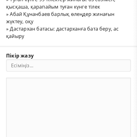
қысқаша, қарапайым туған күнге тілек
»
Абай Құнанбаев барлық өлеңдер жинағын
жүктеу, оқу
»
Дастархан батасы: дастарханға бата беру, ас
қайыру
Пікір жазу