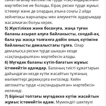
мәртебесіне ие болады, бірақ ресми түрде жұмыс
істемеуі және де олардың атына соңғы 2 айда
зейнетақы жарналары мен әлеуметтік аударымдар
жасалмаған болуы керек.
5) Жүктілікке және босануға, жаңа туған
баланы асырап алуға байланысты, сондай-ақ
бала үш жасқа толғанға дейін оның күтіміне
байланысты демалыстағы тұлға.
Олар
демалысқа ресми түрде шыққан кезде
«сақтандырылған» мәртебесін алады.
6) Мүгедек баланы күтіп-бағатын жұмыс
істемейтін адамдар.
Баланың тиісті құжаттарын
дайындаған кезде күтім жасайтын тұлғаның
мәліметтері дерекқорға енгізіледі. Кейін
автоматты түрде «сақтандырылған» мәртебесін
иеленеді.
7) Бірінші топтағы мүгедекке күтім жасайтын
жұмыс істемейтін адам.
Мүмкіндігі шектеулі