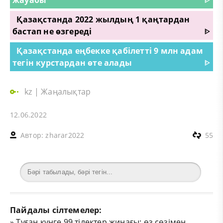
Қазақстанда 2022 жылдың 1 қаңтардан
бастап не өзгереді
ᐈ
Қазақстанда еңбекке қабілетті 9 млн адам
тегін курстардан өте алады
ᐈ
kz
|
Жаңалықтар
12.06.2022
Автор:
zharar2022
55
Пайдалы сілтемелер:
»
Туған күнге 99 тілектер жинағы: өз сөзімен,