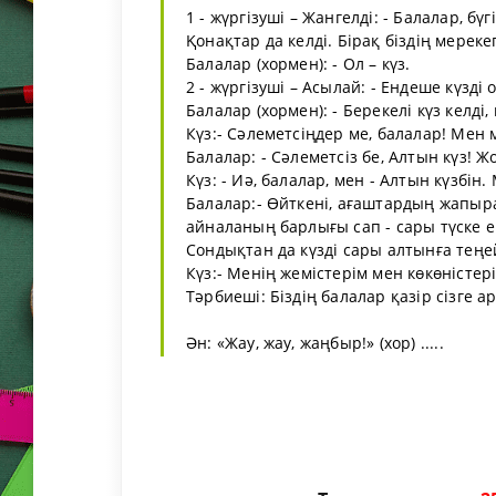
1 - жүргізуші – Жангелді: - Балалар, 
Қонақтар да келді. Бірақ біздің мерекег
Балалар (хормен): - Ол – күз.
2 - жүргізуші – Асылай: - Ендеше күзд
Балалар (хормен): - Берекелі күз келді, 
Күз:- Сәлеметсіңдер ме, балалар! Мен 
Балалар: - Сәлеметсіз бе, Алтын күз! Ж
Күз: - Иә, балалар, мен - Алтын күзбін
Балалар:- Өйткені, ағаштардың жапыра
айналаның барлығы сап - сары түске е
Сондықтан да күзді сары алтынға теңей
Күз:- Менің жемістерім мен көкөністері
Тәрбиеші: Біздің балалар қазір сізге а
Ән: «Жау, жау, жаңбыр!» (хор) .....