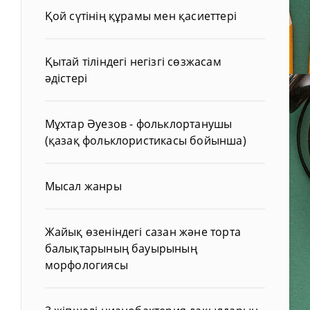
Қой сүтінің құрамы мен қасиеттері
Қытай тіліндегі негізгі сөзжасам
әдістері
Мұхтар Әуезов - фольклортанушы
(қазақ фольклористикасы бойынша)
Мысал жанры
Жайық өзеніндегі сазан және торта
балықтарының бауырының
морфологиясы