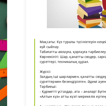
Мақсаты: Күз туралы түсініктерін кеңе
күй сыйлау.
Табиғатты аялауға, қорғауға тәрбиелеу
Көрнекілігі: Шар, қанатты сөздер, са
суреттері, техникалық құрал.
Жүрісі:
Залдың іші шарлармен, қанатты сөзде
суреттермен безендірілген. Әдемі әу
Тәрбиеші:
- Құрметті ұстаздар, ата – аналар! Б
«Алтын күз» атты күзгі мерекелік ертең