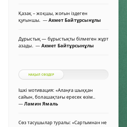
Қазақ – жоқшы, жоғын іздеген
қуғыншы.
—
Ахмет Байтұрсынұлы
Дұрыстық — бұрыстықты білмеген жұрт
азады.
—
Ахмет Байтұрсынұлы
НАҚЫЛ СӨЗДЕР
Ішкі мотивация: «Алаңға шыққан
сайын, болашақтағы ересек өзім..
—
Ламин Ямаль
Сөз тасушылар туралы: «Сартымнан не