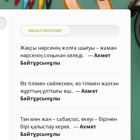
МАҚАЛ-МӘТЕЛДЕР
Жақсы нәрсенің жолға шығуы – жаман
нәрсенің соңынан келеді.
—
Ахмет
Байтұрсынұлы
Өз тілімен сөйлескен, өз тілімен жазған
жұрттың ұлттығы еш..
—
Ахмет
Байтұрсынұлы
Тән мен жан – сабақтас, екеуі – бірінен
бірі қалыспау керек.
—
Ахмет
Байтұрсынұлы