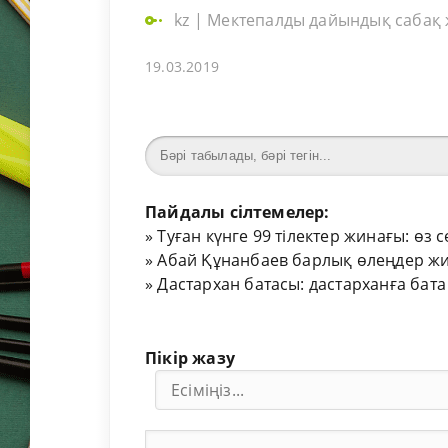
kz
|
Мектепалды дайындық сабақ
19.03.2019
Пайдалы сілтемелер:
»
Туған күнге 99 тілектер жинағы: өз 
»
Абай Құнанбаев барлық өлеңдер жи
»
Дастархан батасы: дастарханға бата
Пікір жазу