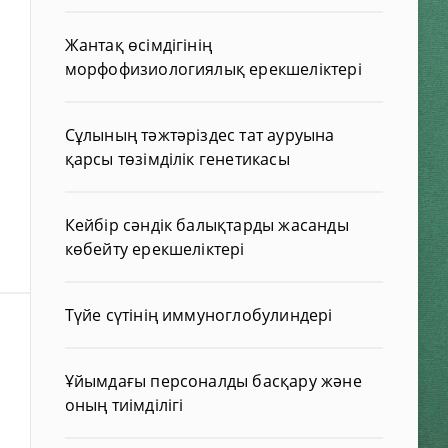
Жантақ өсімдігінің
морфофизиологиялық ерекшеліктері
Сұлының тәжтәріздес тат ауруына
қарсы төзімділік генетикасы
Кейбір сәндік балықтарды жасанды
көбейту ерекшеліктері
Түйе сүтінің иммуноглобулиндері
Ұйымдағы персоналды басқару және
оның тиімділігі