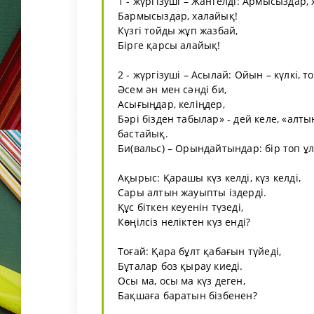
1 - жүргізуші – Жангелді: Армысыздар,
Бармысыздар, халайық!
Күзгі тойды жұп жазбай,
Бірге қарсы алайық!
2 - жүргізуші – Асылай: Ойын – күлкі, т
Әсем ән мен сәнді би,
Асығыңдар, келіңдер,
Бәрі бізден табылар» - дей келе, «алты
бастайық.
Би(вальс) – Орындайтындар: бір топ ұ
Ақырыс: Қарашы күз келді, күз келді,
Сары алтын жауыпты іздерді.
Құс біткен кеуенін түзеді,
Көңілсіз неліктен күз енді?
Тоғай: Қара бұлт қабағын түйеді,
Бұталар боз қырау киеді.
Осы ма, осы ма күз деген,
Бақшаға баратын бізбенен?