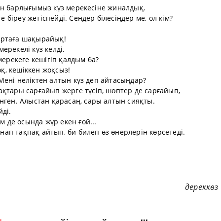
бүгін барлығымыз күз мерекесіне жиналдық.
е біреу жетіспейді. Сендер білесіңдер ме, ол кім?
і ортаға шақырайық!
мерекелі күз келді.
мерекеге кешігіп қалдым ба?
оқ, кешіккен жоқсыз!
. Мені неліктен алтын күз деп айтасыңдар?
қтары сарғайып жерге түсіп, шөптер де сарғайып,
нген. Алыстан қарасаң, сары алтын сияқты.
ді.
м де осында жүр екен ғой...
рнап тақпақ айтып, би билеп өз өнерлерін көрсетеді.
дереккөз