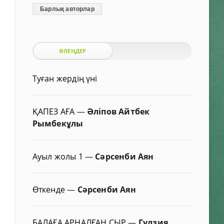
Барлық авторлар
ӨЛЕҢДЕР
Туған жердің үні
ҚАПЕЗ АҒА
—
Әліпов Айтбек
Рымбекұлы
Ауыл жолы 1
—
Сәрсенби Аян
Өткенде
—
Сәрсенби Аян
БАЛАҒА АРНАЛҒАН СЫР
—
Гүлзия