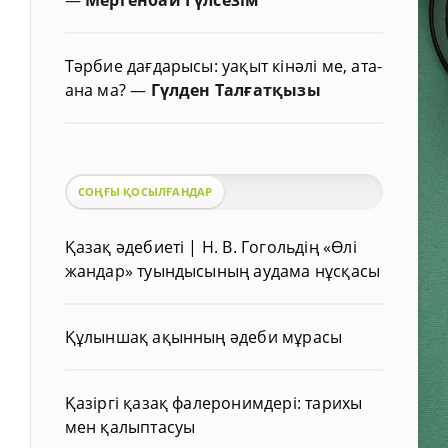
Тәрбие дағдарысы: уақыт кінәлі ме, ата-
ана ма?
—
Гүлден Талғатқызы
СОҢҒЫ ҚОСЫЛҒАНДАР
Қазақ әдебиеті | Н. В. Гогольдің «Өлі
жандар» туындысының аудама нұсқасы
Құлыншақ ақынның әдеби мұрасы
Қазіргі қазақ фалеронимдері: тарихы
мен қалыптасуы