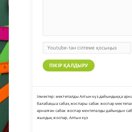
ПІКІР ҚАЛДЫРУ
Ілмектер:
мектепалды Алтын күз дайындыққа арн
балабақша сабақ жоспары сабак жоспар мектеп
арналған сабак жоспар мектепалды дайындык са
жылдық жоспар
,
Алтын күз