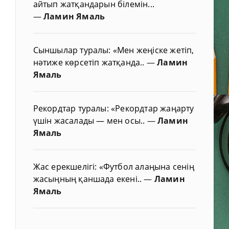
айтып жатқандарын білемін...
—
Ламин Ямаль
Сыншылар туралы: «Мен жеңіске жетіп,
нәтиже көрсетіп жатқанда..
—
Ламин
Ямаль
Рекордтар туралы: «Рекордтар жаңарту
үшін жасалады — мен осы..
—
Ламин
Ямаль
Жас ерекшелігі: «Футбол алаңына сенің
жасыңның қаншада екені..
—
Ламин
Ямаль