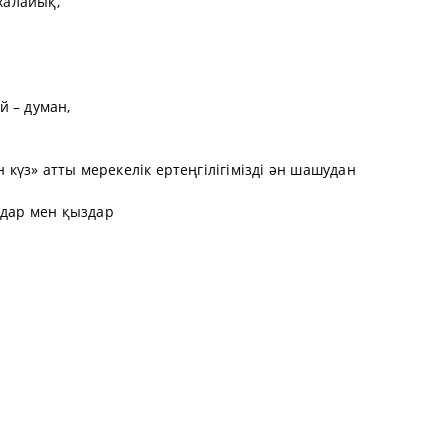
 халайық,
ой – думан,
н күз» атты мерекелік ертеңгілігімізді ән шашудан
лдар мен қыздар