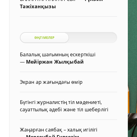
Тәжіханқызы
ӘҢГІМЕЛЕР
Балалық шағымның ескерткіші
—
Мейіржан Жылқыбай
Экран ар жағындағы өмір
Бүгінгі журналистің тіл мәдениеті,
сауаттылық әдебі және тіл шеберлігі
Жаңарған саябақ – халық игілігі
—
Мергенбай Гүлсезім