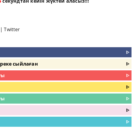
4
секундтан кейін жүктей аласыз!!!
|
Twitter
ᐈ
ереке сыйлаған
ᐈ
уы
ᐈ
ᐈ
уы
ᐈ
ᐈ
ᐈ