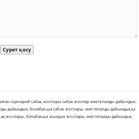
Сурет қосу
алған сценарий сабақ жоспары сабак жоспар мектепалды дайындык
,
алды дайындык
,
балабакша сабак жоспары
,
мектепалды дайындыққа
бақ жоспары
,
балабакша жылдык жоспары
,
мектепалды дайындық