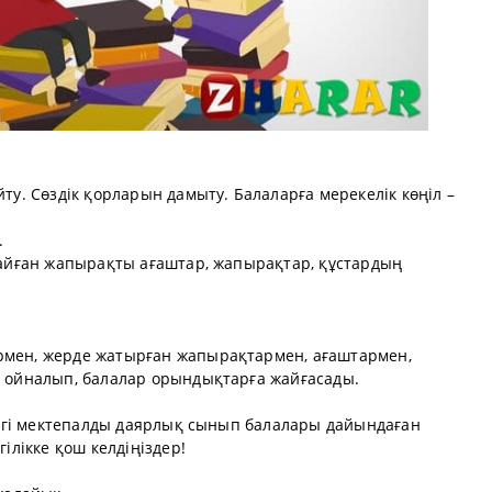
йту. Сөздік қорларын дамыту. Балаларға мерекелік көңіл –
.
рғайған жапырақты ағаштар, жапырақтар, құстардың
рмен, жерде жатырған жапырақтармен, ағаштармен,
ен ойналып, балалар орындықтарға жайғасады.
үгінгі мектепалды даярлық сынып балалары дайындаған
гілікке қош келдіңіздер!