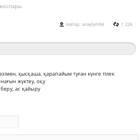
 жоспары
Автор:
araylym94
1 226
сөзімен, қысқаша, қарапайым туған күнге тілек
нағын жүктеу, оқу
 беру, ас қайыру