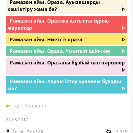
Рамазан айы. Ораза. Ауызашарды
кешіктіру жаиз ба?
ᐈ
Рамазан айы. Оразаға қатысты сұрақ-
жауаптар
ᐈ
Рамазан айы. Ниетсіз ораза
ᐈ
Рамазан айы. Ораза. Ұмытып ішіп-жеу
ᐈ
Рамазан айы. Оразаны бұзбайтын нәрселер
ᐈ
Рамазан айы. Харам істеу оразаны бұзады
ма?
ᐈ
kz
|
Кеңестер
27.05.2017
Автор:
ZHARAR
13 065