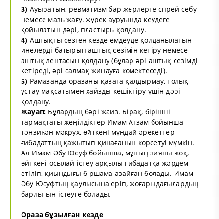
3)
Ауыратын, ревматизм бар жерлерге спрей себу
немесе мазь жағу, жүрек ауруында кеудеге
қойылатын дәрі, пластырь қолдану.
4)
Аштықты сезген кезде емдеуде қолданылатын
инелерді батырып аштық сезімін кетіру немесе
аштық лентасын қолдану (бұлар әрі аштық сезімді
кетіреді, әрі салмақ жинауға көмектеседі).
5)
Рамазанда оразаны қазаға қалдырмау, толық
ұстау мақсатымен хайзды кешіктіру үшін дәрі
қолдану.
Жауап:
Бұлардың бәрі жаиз. Бірақ, бірінші
тармақтағы жеңілдіктер Имам Ағзам бойынша
тәнзиһән мәкрух, өйткені мұндай әрекеттер
ғибадаттың қажытып қинағанын көрсетуі мүмкін.
Ал Имам Әбу Юсуф бойынша, мұның зияны жоқ,
өйткені осылай істеу арқылы ғибадатқа жәрдем
етіліп, қиындығы біршама азайған болады. Имам
Әбу Юсуфтың қаулысына еріп, жоғарыдағылардың
барлығын істеуге болады.
Ораза бұзылған кезде