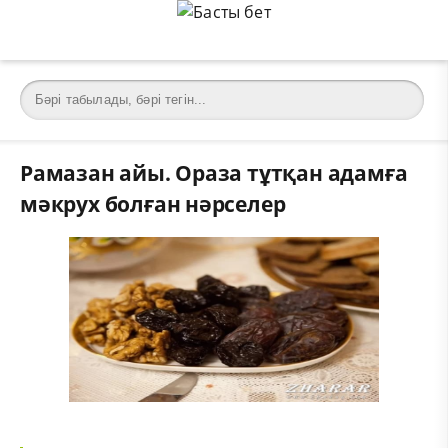
Рамазан айы. Ораза тұтқан адамға
мәкрух болған нәрселер