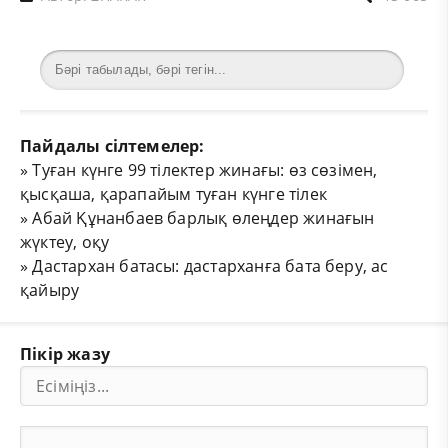
Пайдалы сілтемелер:
»
Туған күнге 99 тілектер жинағы: өз сөзімен,
қысқаша, қарапайым туған күнге тілек
»
Абай Құнанбаев барлық өлеңдер жинағын
жүктеу, оқу
»
Дастархан батасы: дастарханға бата беру, ас
қайыру
Пікір жазу