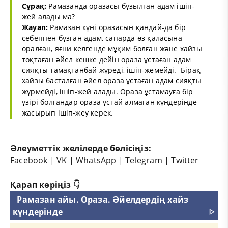
Сұрақ:
Рамазанда оразасы бұзылған адам ішіп-
жей алады ма?
Жауап:
Рамазан күні оразасын қандай-да бір
себеппен бұзған адам, сапарда өз қаласына
оралған, яғни келгенде мұқим болған және хайзы
тоқтаған әйел кешке дейін ораза ұстаған адам
сияқты тамақтанбай жүреді, ішіп-жемейді. Бірақ
хайзы басталған әйел ораза ұстаған адам сияқты
жүрмейді, ішіп-жей алады. Ораза ұстамауға бір
үзірі болғандар ораза ұстай алмаған күндерінде
жасырып ішіп-жеу керек.
Әлеуметтік желілерде бөлісіңіз:
Facebook
|
VK
|
WhatsApp
|
Telegram
|
Twitter
Қарап көріңіз 👇
Рамазан айы. Ораза. Әйелдердің хайз
күндерінде
ᐈ