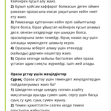
Кейінірек ғұсыл алу жаиз.
2)
Бұзып қойсам каффарат болмасын деген оймен
рамазан оразасына имсак уақытынан кейін ниет
ету жаиз.
3)
Рамазанда құптаннан кейін ерлі-зайыптылар
бірге болса, біраз ұйықтап кейінірек ғұсыл аламыз
десе, оянған кездерінде күн шыққан болса,
оразаларына зиян тимейді, бірақ намаз оқу үшін
алғашқы мүмкіндікте шомылу керек.
4)
Оразаны жіберіп алмау үшін етеккірді
(хайызды) дәрімен кешіктіру жаиз.
5)
Ораза кезінде хайызы басталған әйел ораза
ұстаған адам сияқты жүрмейді, ішіп-жей алады.
Ораза ұстау үшін жеңілдіктер
Сұрақ
: Ораза ұстау үшін төмендегі жеңілдіктерден
пайдалануымыз жаиз ба?
1)
Шөлдеген кезде шөлдеу сезімін азайту
мақсатында ауызды сумен шаю, сергу үшін басқа
суық су құю, суық сумен жуыну.
2)
Темекі қажеттілігін сезген кезде темекі
пластырін жабыстыру.