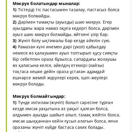
Мәкрух болатындар мыналар:
1)
Тістерді тіс пастасымен тазалау, пастасыз болса
мәкрух болмайды.
2)
Дәрімен тамақты (ауызды) шаю мәкрух. Егер
ауыздағы жара намаз оқуға кедергі болса, дәрімен
ауыз шаю мәкрух болмайды, өйткені үзір бар.
3)
Жүніп болу ықтималы бар кезде әйелін сүю.
4)
Рамазан күні инемен дәрі (укол) қабылдау
немесе өз қалауымен ауыз толтырып құсу сияқты
бір себеппен ораза бұзылса, сапардағы жолаушы
өз қаласына келсе, әйелдің етеккірі (хайзы)
тоқтаса кешке дейін ораза ұстаған адамдай
ешнәрсе жемей жүрулері керек, ішіп-жеулері
мәкрух болады.
Мәкрух болмайтындар:
1)
Түнде ихтилам (жүніп) болып сәресіне тұрған
кезде имсак уақытына аз уақыт қалған болса,
алдымен ауызды шайып алып, тамақ жейтін болса,
имсак шыққаннан кейін ғұсыл алатын болса, яғни
оразаны жүніп күйде бастаса сахих болады.