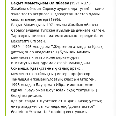
Бақыт Мәметқызы Әліпбаева
(1971 жылы
Жамбыл облысы Сарысу ауданында туған) — кино
және театр актрисасы. Қазақстан Жастар одағы
сыйлығының иегері (1996).
Бақыт Мәметқызы 1971 жылы Жамбыл облысы
Сарысу ауданы Түгіскен ауылында дүниеге келген.
Тараздағы физика - математикалық тереңдетілген
мекетепті бітірген.
1989 - 1993 жылдары Т.Жүргенов атындағы Қазақ
ұлттық өнер академиясы (бұрынғы Алматы
мемлекеттік театр және көркемсурет
институты)ның "драма актері" мамандығы
бойынша, Қазақстанның халық артисі,
мемлекеттік сыйлықтың иегері, профессор
Тұңғышбай Жаманқұловтың классын бітірген.
1993 жылдан Бауыржан Ибрагимовтың жеке
құрған "Бауыржан шоу" әзіл - сқақ театрының
белді актрисасы.
Қазіргі таңда Т.Жүргенов атындағы Қазақ ұлттық
өнер академиясы колледжінің "драма актері"
бөлімінің "сахна тілі" пәнінің оқытушысы.