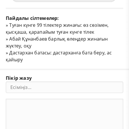
Пайдалы сілтемелер:
»
Туған күнге 99 тілектер жинағы: өз сөзімен,
қысқаша, қарапайым туған күнге тілек
»
Абай Құнанбаев барлық өлеңдер жинағын
жүктеу, оқу
»
Дастархан батасы: дастарханға бата беру, ас
қайыру
Пікір жазу