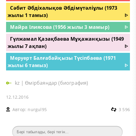
Сәбит Әбдіхалықов Әбдімүтәліұлы (1973
жылы 1 тамыз)
ᐈ
Майра Ілиясова (1956 жылы 3 мамыр)
ᐈ
Гүлжамал Қазақбаева Мұқажанқызы (1949
жылы 7 ақпан)
ᐈ
Меруерт Балғабайқызы Түсіпбаева (1971
жылы 6 тамыз)
ᐈ
kz
|
Өмірбаяндар (биография)
12.12.2016
Автор:
nurgul95
3 596