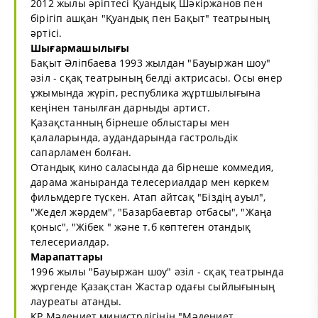
2012 жылы әріптесі Қуандық Шәкіржанов пен
бірігіп ашқан "Қуандық пен Бақыт" театрының
әртісі.
Шығармашылығы
Бақыт Әліпбаева 1993 жылдан "Бауыржан шоу"
әзіл - сқақ театрының белді актрисасы. Осы өнер
ұжымында жүріп, республика жұртшылығына
кеңінен танылған дарныды артист.
Қазақстанның бірнеше облыстары мен
қалаларында, аудандарында гастрольдік
сапарламен болған.
Отандық кино саласында да бірнеше коммедия,
дарама жаныранда телесериалдар мен көркем
фильмдерге түскен. Атап айтсақ "Біздің ауыл",
"Жедел жәрдем", "Базарбаевтар отбасы", "Жаңа
қоныс", "Жібек " және т.б көптеген отандық
телесериалдар.
Марапаттары
1996 жылы "Бауыржан шоу" әзіл - сқақ театрында
жүргенде Қазақстан Жастар одағы сыйлығының
лауреаты атанды.
ҚР Мәдениет министрлігінің "Мәдениет