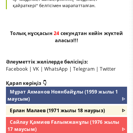
қайраткері" белгісімен марапатталған.
Толық нұсқасын
24
секундтан кейін жүктей
аласыз!!!
Әлеуметтік желілерде бөлісіңіз:
Facebook
|
VK
|
WhatsApp
|
Telegram
|
Twitter
Қарап көріңіз 👇
Мұрат Ахманов Ноянбайұлы (1959 жылы 1
маусым)
ᐈ
Ерлан Малаев (1971 жылы 18 наурыз)
ᐈ
Сайлау Қамиев Ғалымжанұлы (1976 жылы
17 маусым)
ᐈ