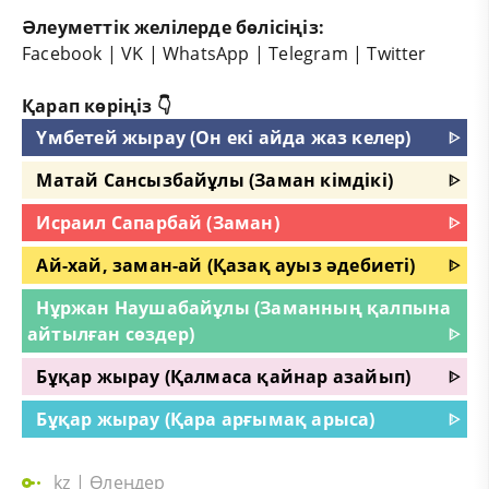
Әлеуметтік желілерде бөлісіңіз:
Facebook
|
VK
|
WhatsApp
|
Telegram
|
Twitter
Қарап көріңіз 👇
Үмбетей жырау (Он екі айда жаз келер)
ᐈ
Матай Сансызбайұлы (Заман кімдікі)
ᐈ
Исраил Сапарбай (Заман)
ᐈ
Ай-хай, заман-ай (Қазақ ауыз әдебиеті)
ᐈ
Нұржан Наушабайұлы (Заманның қалпына
айтылған сөздер)
ᐈ
Бұқар жырау (Қалмаса қайнар азайып)
ᐈ
Бұқар жырау (Қара арғымақ арыса)
ᐈ
kz
|
Өлеңдер