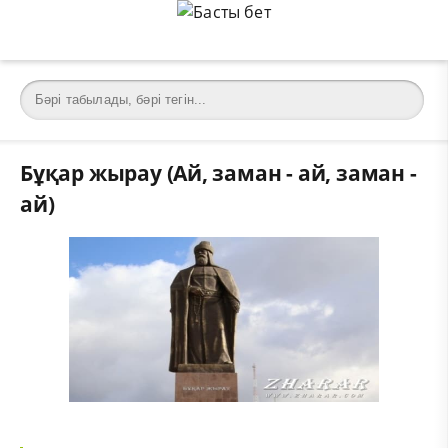
Бұқар жырау (Ай, заман - ай, заман -
ай)