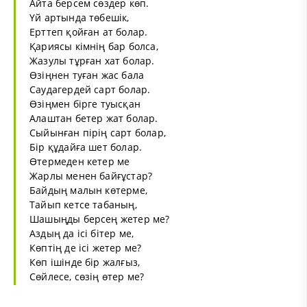
Айта берсем сөздер көп.
Үй артында төбешік,
Ерттеп қойған ат болар.
Қариясы кімнің бар болса,
Жазулы тұрған хат болар.
Өзіңнен туған жас бала
Саудагердей сарт болар.
Өзіңмен бірге туысқан
Алаштан бетер жат болар.
Сыйынған пірің сарт болар,
Бір құдайға шет болар.
Өтермеден кетер ме
Жарлы менен байғұстар?
Байдың малын көтерме,
Тайып кетсе табаның,
Шашыңды берсең жетер ме?
Аздың да ісі бітер ме,
Көптің де ісі жетер ме?
Көп ішінде бір жалғыз,
Сөйлесе, сөзің өтер ме?