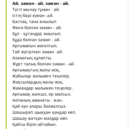
Ай, заман - ай, заман - ай,
Түсті мынау тұман - ай.
Істің бәрі күмән -ай.
Баспақ, тана жиылып
Фәни болған заман - ай.
Құл - құтандар жиылып,
Құда болған заман - ай.
Арғымағын жоғалтып,
Тай жүгірткен заман -ай.
Азаматың құлапты,
Жұрт талық болған заман - ай.
Арғымақтың жалы жоқ,
Жабылар жалымен теңелер.
Жақсылардың малы жоқ,
Жамандар малымен теңелер.
Арғымақ жалсыз, ер малсыз,
Алланың аманаты - жан,
Қай күн алары болжалсыз.
Шашырап шыққан қандар көп,
Шашау жатқан малдар көп.
Қайсы бірін айтайын.