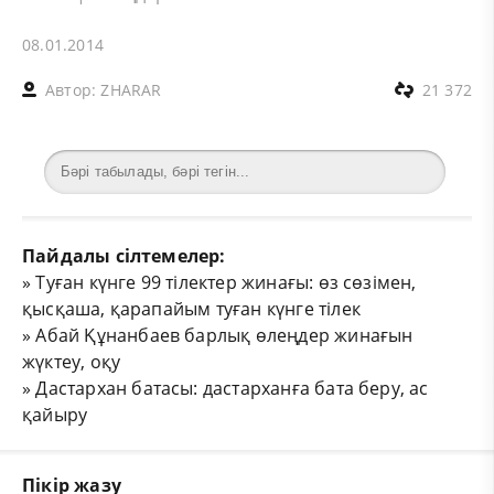
08.01.2014
Автор:
ZHARAR
21 372
Пайдалы сілтемелер:
»
Туған күнге 99 тілектер жинағы: өз сөзімен,
қысқаша, қарапайым туған күнге тілек
»
Абай Құнанбаев барлық өлеңдер жинағын
жүктеу, оқу
»
Дастархан батасы: дастарханға бата беру, ас
қайыру
Пікір жазу