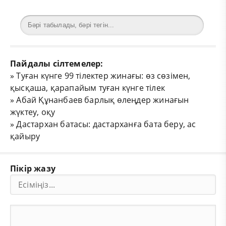
Пайдалы сілтемелер:
»
Туған күнге 99 тілектер жинағы: өз сөзімен,
қысқаша, қарапайым туған күнге тілек
»
Абай Құнанбаев барлық өлеңдер жинағын
жүктеу, оқу
»
Дастархан батасы: дастарханға бата беру, ас
қайыру
Пікір жазу