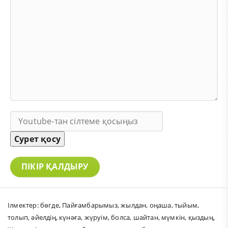
Сурет қосу
ПІКІР ҚАЛДЫРУ
Ілмектер:
бөгде
,
Пайғамбарымыз
,
жылдан
,
оңаша
,
тыйым
,
толып
,
әйелдің
,
күнәға
,
жүруім
,
болса
,
шайтан
,
мүмкін
,
қыздың
,