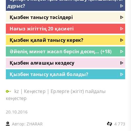
дұрыс?
ᐈ
Қызбен танысу тәсілдері
ᐈ
Нағыз жігіттің 20 қасиеті
ᐈ
Қызбен қалай танысу керек?
ᐈ
Әйелің минет жасап берсін десең… (+18)
ᐈ
Қызбен алғашқы кездесу
ᐈ
Қызбен танысу қалай болады?
ᐈ
kz
|
Кеңестер
|
Ерлерге (жігіт) пайдалы
кеңестер
20.10.2016
Автор:
ZHARAR
4 773