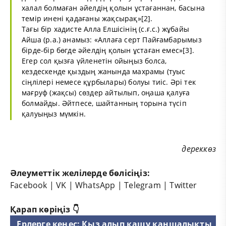
халал болмаған әйелдің қолын ұстағаннан, басына
темір инені қадағаны жақсырақ»[2].
Тағы бір хадисте Алла Елшісінің (с.ғ.с.) жұбайы
Айша (р.а.) анамыз: «Аллаға серт Пайғамбарымыз
бірде-бір бөгде әйелдің қолын ұстаған емес»[3].
Егер сол қызға үйленетін ойыңыз болса,
кездескенде қыздың жанында махрамы (туыс
сіңлілері немесе құрбылары) болуы тиіс. Әрі тек
мағруф (жақсы) сөздер айтылып, оңаша қалуға
болмайды. Әйтпесе, шайтанның торына түсіп
қалуыңыз мүмкін.
дереккөз
Әлеуметтік желілерде бөлісіңіз:
Facebook
|
VK
|
WhatsApp
|
Telegram
|
Twitter
Қарап көріңіз 👇
Ерлерге кеңес: Қыз алып қашу қаншалықты