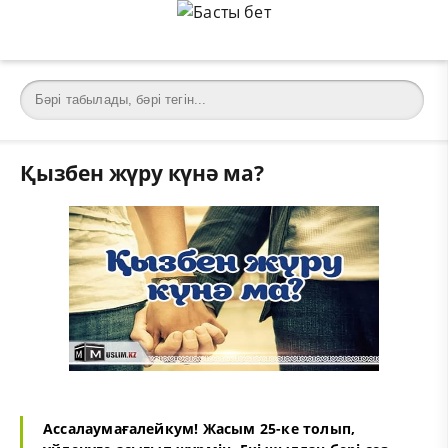
Қызбен жүру күнә ма?
Ассалаумағалейкум! Жасым 25-ке толып,