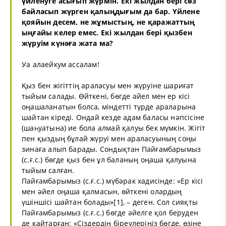
үйленуге асығып жүрмін. Екі жылдан бері сөз
байласып жүрген қалыңдығым да бар. Үйлене
қояйын десем, не жұмыстың, не қаражаттың
ыңғайы келер емес. Екі жылдан бері қызбен
жүруім күнәға жата ма?
Уа алаейкум ассалам!
Қыз бен жігіттің араласуы мен жүруіне шариғат
тыйым салады. Өйткені, бөгде әйел мен ер кісі
оңашаланатын болса, міндетті түрде араларына
шайтан кіреді. Ондай кезде адам баласы нәпсісіне
(шаһуатына) ие бола алмай қалуы бек мүмкін. Жігіт
пен қыздың бұлай жүруі мен араласуының соңы
зинаға алып барады. Сондықтан Пайғамбарымыз
(с.ғ.с.) бөгде қыз бен ұл баланың оңаша қалуына
тыйым салған.
Пайғамбарымыз (с.ғ.с.) мүбәрак хадисінде: «Ер кісі
мен әйел оңаша қалмасын, өйткені олардың
үшіншісі шайтан болады»[1], – деген. Сол сияқты
Пайғамбарымыз (с.ғ.с.) бөгде әйелге қол беруден
де қайтарған: «Сіздердің біреулеріңіз бөгде, өзіне