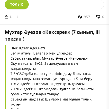
ТОЛЫҚ
Umit
957
0
Мұхтар Әуезов «Көксерек» (7 сынып, III
тоқсан )
Пән: Қазақ әдебиеті
Бөлім атауы: Балалар мен үлкендер
Сабақ тақырыбы: Мұхтар Әуезов «Көксерек»
Оқу мақсаты: Б/С2. Заманауилығы мен
жаңашылдығы
7.Б/С2.Әдеби жанр түрлерінің даму барысына,
жаңашылдығына заманауи тұрғыдан баға беру
Т/Ж2.Әдеби шығарманың тұжырымдамасы
7.Т/Ж2.Әдеби шығармадағы тұлғалық болмысты
гуманистік тұрғыдан талдау.
Сабақтың мақсаты: Шығарма мазмұнын толық
түсіну;