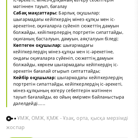
мәтіннен тауып, бағалау
Сабақ мақсаттары:
Барлық оқушылар:
шығармадағы кейіпкердің мінез-құлқы мен іс-
әрекетіне, оқиғаларға сүйеніп сюжеттің дамуын
болжайды, кейіпкерлердің портретін сипаттайды,
оқиғаның басталуын, дамуын, аяқталуын біледі;
Көптеген оқушылар:
шығармадағы
кейіпкерлердің мінез-құлқы мен іс-әрекетіне,
ондағы оқиғаларға сүйеніп, сюжеттің дамуын
болжайды, көркем шығармадағы кейіпкердің іс-
әрекетін бағалай отырып сиптаттайды;
Кейбір оқушылар:
шығармадағы кейіпкерлердің
портретін сипаттайды, кейіпкерлердің іс-әрекеті,
мінез-құлқының өзгеру себептерін мәтіннен
тауып бағалайды, өз ойың өмірмен байланыстыра
дәлелдейді......
ҰМЖ, ОМЖ, ҚМЖ - Ұзақ, орта, қысқа мерзімді
жоспар