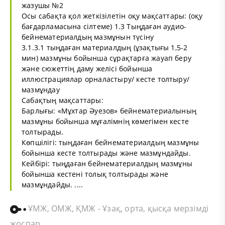
жазушы №2
Осы сабақта қол жеткізілетін оқу мақсаттары: (оқу
бағдарламасына сілтеме) 1.3 Тыңдаған аудио-
бейнематериалдың мазмұнын түсіну
3.1.3.1 тыңдаған материалдың (ұзақтығы 1,5-2
мин) мазмұны бойынша сұрақтарға жауап беру
және сюжеттің даму желісі бойынша
иллюстрациялар орналастыру/ кесте толтыру/
мазмұндау
Сабақтың мақсаттары:
Барлығы: «Мұхтар Әуезов» бейнематериалының
мазмұны бойынша мұғалімнің көмегімен кесте
толтырады.
Көпшілігі: тыңдаған бейнематериалдың мазмұны
бойынша кесте толтырады және мазмұндайды.
Кейбірі: тыңдаған бейнематериалдың мазмұны
бойынша кестені толық толтырады және
мазмұндайды. ....
ҰМЖ, ОМЖ, ҚМЖ - Ұзақ, орта, қысқа мерзімді
жоспар