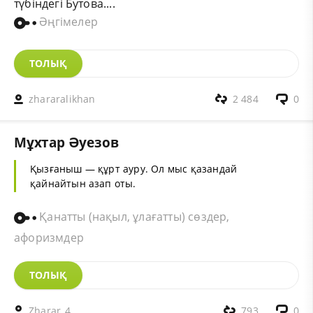
түбiндегi Бутова....
Әңгімелер
ТОЛЫҚ
zhararalikhan
2 484
0
Мұхтар Әуезов
Қызғаныш — құрт ауру. Ол мыс қазандай
қайнайтын азап оты.
Қанатты (нақыл, ұлағатты) сөздер,
афоризмдер
ТОЛЫҚ
Zharar_4
793
0