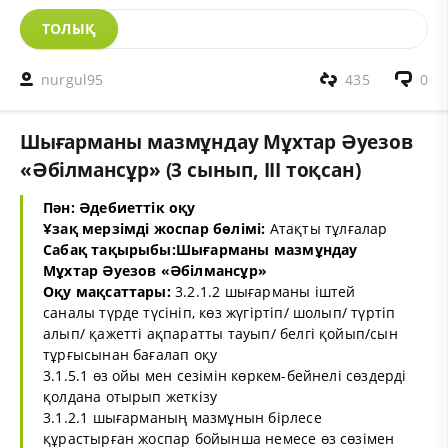
ТОЛЫҚ
nurgul95
435
0
Шығарманы мазмұндау Мұхтар Әуезов
«Әбілмансұр» (3 сынып, III тоқсан)
Пән: Әдебиеттік оқу
Ұзақ мерзімді жоспар бөлімі:
Атақты тұлғалар
Сабақ тақырыбы:Шығарманы мазмұндау
Мұхтар Әуезов «Әбілмансұр»
Оқу мақсаттары:
3.2.1.2 шығарманы іштей
саналы түрде түсініп, көз жүгіртіп/ шолып/ түртіп
алып/ қажетті ақпаратты тауып/ белгі қойып/сын
тұрғысынан бағалап оқу
3.1.5.1 өз ойы мен сезімін көркем-бейнелі сөздерді
қолдана отырып жеткізу
3.1.2.1 шығарманың мазмұнын бірлесе
құрастырған жоспар бойынша немесе өз сөзімен