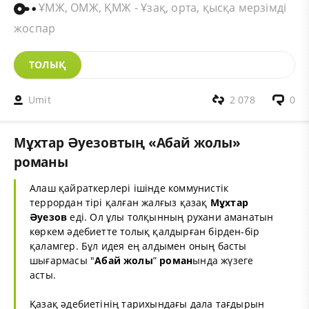
ҰМЖ, ОМЖ, ҚМЖ - Ұзақ, орта, қысқа мерзімді
жоспар
ТОЛЫҚ
Umit
2 078
0
Мұхтар Әуезовтың «Абай жолы»
романы
Алаш қайраткерлері ішінде коммунистік
террордан тірі қалған жалғыз қазақ
Мұхтар
Әуезов
еді. Ол ұлы толқынның рухани аманатын
көркем әдебиетте толық қалдырған бірден-бір
қаламгер. Бұл идея ең алдымен оның басты
шығармасы "
Абай жолы
”
роман
ында жүзеге
асты.
Қазақ әдебиетінің тарихындағы дала тағдырын