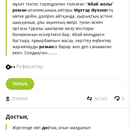
мұхит тектес тереңдікпен толғаған "
Абай жолы
”
роман
-эпопеясының авторы
Мұхтар Әуезов
тің
көпке дейін, дәлірек айтқанда, қырықтың үстіне
шыққанша, ұлы ақынның өмірі, туған-өскен
ортасы туралы шығарма жазу жоспары
болмағанын ескерткені бар. Абай өлеңдерін
бастыру, ғұмырбаянын жасау, зерттеу еңбектер
жариялауды
роман
ға барар жол деп санамаған
екен. Сондықтан........
Рефераттар
ТОЛЫҚ
ZHARAR
54 545
0
Достық
Жүргенде көп
дос
тық атын малданып