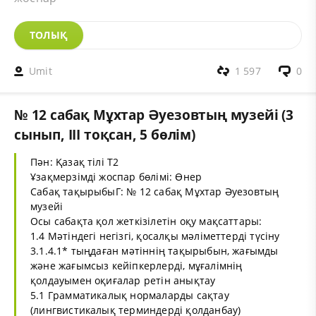
ТОЛЫҚ
Umit
1 597
0
№ 12 сабақ Мұхтар Әуезовтың музейі (3
сынып, III тоқсан, 5 бөлім)
Пән: Қазақ тілі Т2
Ұзақмерзімді жоспар бөлімі: Өнер
Сабақ тақырыбыГ: № 12 сабақ Мұхтар Әуезовтың
музейі
Осы сабақта қол жеткізілетін оқу мақсаттары:
1.4 Мәтіндегі негізгі, қосалқы мәліметтерді түсіну
3.1.4.1* тыңдаған мәтіннің тақырыбын, жағымды
және жағымсыз кейіпкерлерді, мұғалімнің
қолдауымен оқиғалар ретін анықтау
5.1 Грамматикалық нормаларды сақтау
(лингвистикалық терминдерді қолданбау)