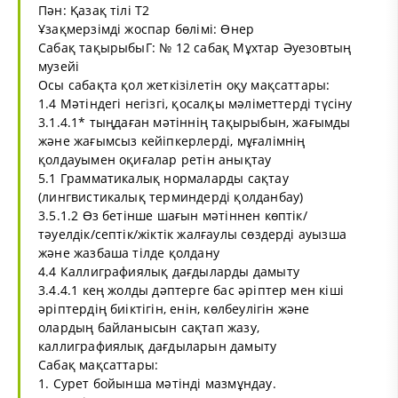
Пән: Қазақ тілі Т2
Ұзақмерзімді жоспар бөлімі: Өнер
Сабақ тақырыбыГ: № 12 сабақ Мұхтар Әуезовтың
музейі
Осы сабақта қол жеткізілетін оқу мақсаттары:
1.4 Мәтіндегі негізгі, қосалқы мәліметтерді түсіну
3.1.4.1* тыңдаған мәтіннің тақырыбын, жағымды
және жағымсыз кейіпкерлерді, мұғалімнің
қолдауымен оқиғалар ретін анықтау
5.1 Грамматикалық нормаларды сақтау
(лингвистикалық терминдерді қолданбау)
3.5.1.2 Өз бетінше шағын мәтіннен көптік/
тәуелдік/септік/жіктік жалғаулы сөздерді ауызша
және жазбаша тілде қолдану
4.4 Каллиграфиялық дағдыларды дамыту
3.4.4.1 кең жолды дәптерге бас әріптер мен кіші
әріптердің биіктігін, енін, көлбеулігін және
олардың байланысын сақтап жазу,
каллиграфиялық дағдыларын дамыту
Сабақ мақсаттары:
1. Сурет бойынша мәтінді мазмұндау.