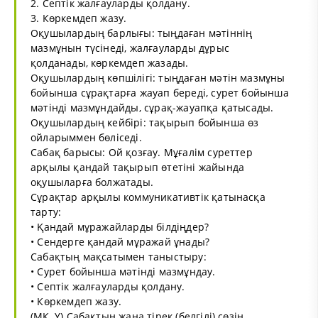
2. Септік жалғауларды қолдану.
3. Көркемдеп жазу.
Оқушылардың барлығы: тыңдаған мәтіннің
мазмұнын түсінеді, жалғауларды дұрыс
қолданады, көркемдеп жазады.
Оқушылардың көпшілігі: тыңдаған мәтін мазмұны
бойынша сұрақтарға жауап береді, сурет бойынша
мәтінді мазмұндайды, сұрақ-жауапқа қатысады.
Оқушылардың кейбірі: тақырып бойынша өз
ойларыммен бөліседі.
Сабақ барысы: Ой қозғау. Мұғалім суреттер
арқылы қандай тақырып өтетіні жайында
оқушыларға болжатады.
Сұрақтар арқылы коммуникативтік қатынасқа
тарту:
• Қандай мұражайларды білдіңдер?
• Сендерге қандай мұражай ұнады?
Сабақтың мақсатымен таныстыру:
• Сурет бойынша мәтінді мазмұндау.
• Септік жалғауларды қолдану.
• Көркемдеп жазу.
(МК, Ұ) Сабақтың жаңа тірек (белгілі) сөзін