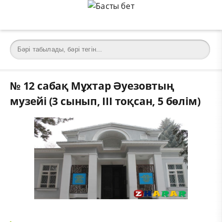
№ 12 сабақ Мұхтар Әуезовтың
музейі (3 сынып, III тоқсан, 5 бөлім)