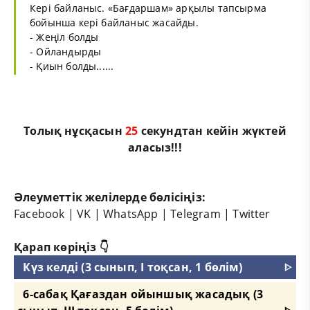
Кері байланыс. «Бағдаршам» арқылы тапсырма
бойынша кері байланыс жасайды.
- Жеңіл болды
- Ойландырды
- Қиын болды......
Толық нұсқасын
25
секундтан кейін жүктей
аласыз!!!
Әлеуметтік желілерде бөлісіңіз:
Facebook
|
VK
|
WhatsApp
|
Telegram
|
Twitter
Қарап көріңіз 👇
Күз келді (3 сынып, I тоқсан, 1 бөлім)
ᐈ
6-сабақ Қағаздан ойыншық жасадық (3