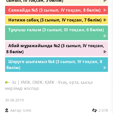
сынып, III тоқсан, 5 бөлім)
ᐈ
Саяжайда №5 (3 сынып, IV тоқсан, 8 бөлім)
ᐈ
Нәтиже сабақ (3 сынып, IV тоқсан, 7 бөлім)
ᐈ
Тұңғыш ғалым (3 сынып, III тоқсан, 6 бөлім)
ᐈ
Абай мұражайында №2 (3 сынып, IV тоқсан,
8 бөлім)
ᐈ
Шеруге шығамыз №4 (3 сынып, IV тоқсан, 8
бөлім)
ᐈ
kz
|
ҰМЖ, ОМЖ, ҚМЖ - Ұзақ, орта, қысқа
мерзімді жоспар
30.06.2019
Автор:
Umit
2 078