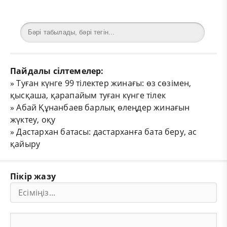
Пайдалы сілтемелер:
»
Туған күнге 99 тілектер жинағы: өз сөзімен,
қысқаша, қарапайым туған күнге тілек
»
Абай Құнанбаев барлық өлеңдер жинағын
жүктеу, оқу
»
Дастархан батасы: дастарханға бата беру, ас
қайыру
Пікір жазу