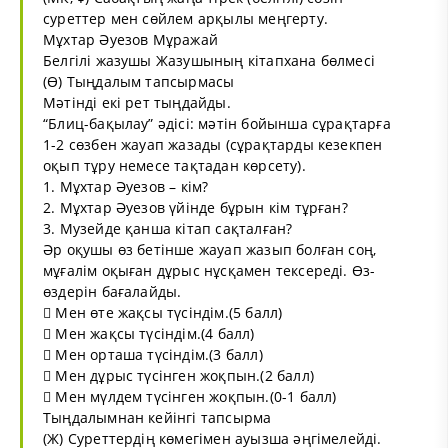
суреттер мен сөйлем арқылы меңгерту.
Мұхтар Әуезов Мұражай
Белгілі жазушы Жазушының кітапхана бөлмесі
(Ө) Тыңдалым тапсырмасы
Мәтінді екі рет тыңдайды.
“Блиц-бақылау” әдісі: мәтін бойынша сұрақтарға
1-2 сөзбен жауап жазады (сұрақтарды кезекпен
оқып тұру немесе тақтадан көрсету).
1. Мұхтар Әуезов – кім?
2. Мұхтар Әуезов үйінде бұрын кім тұрған?
3. Музейде қанша кітап сақталған?
Әр оқушы өз бетінше жауап жазып болған соң,
мұғалім оқыған дұрыс нұсқамен тексереді. Өз-
өздерін бағалайды.
 Мен өте жақсы түсіндім.(5 балл)
 Мен жақсы түсіндім.(4 балл)
 Мен орташа түсіндім.(3 балл)
 Мен дұрыс түсінген жоқпын.(2 балл)
 Мен мүлдем түсінген жоқпын.(0-1 балл)
Тыңдалымнан кейінгі тапсырма
(Ж) Суреттердің көмегімен ауызша әңгімелейді.