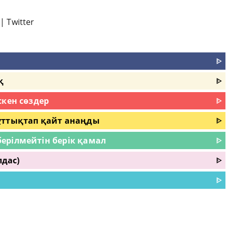
|
Twitter
ᐈ
қ
ᐈ
скен сөздер
ᐈ
ұттықтап қайт анаңды
ᐈ
ерілмейтін берік қамал
ᐈ
дас)
ᐈ
ᐈ