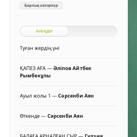
Барлық авторлар
ӨЛЕҢДЕР
Туған жердің үні
ҚАПЕЗ АҒА
—
Әліпов Айтбек
Рымбекұлы
Ауыл жолы 1
—
Сәрсенби Аян
Өткенде
—
Сәрсенби Аян
БАЛАҒА АРНАЛҒАН СЫР
—
Гүлзия