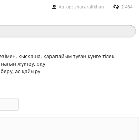
Автор:
zhararalikhan
2 484
сөзімен, қысқаша, қарапайым туған күнге тілек
нағын жүктеу, оқу
 беру, ас қайыру