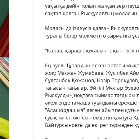
уақытқа дейiн толып жатқан зерттеуш
сақтап қалған Рысқұловтың моласын кiм
Моласы да іздеусіз қалған Рысқұловты
туралы бірер мәліметті оқырманға ұ
"Қараш-қараш оқиғасын" оқып, егілі
Ең әуелі Тұрардың өскен ортасы мықты
жоқ: Мағжан Жұмабаев, Жүсіпбек Айм
Сұлтанбек Қожанов, Нәзір Төреқұло
тағысын тағылар. Әйгілі Мұхтар Әуезов
Рысқұлдың ноқтаға сыймас тағдыры 
әкелгенде тамаша туындыны ерекше т
"Алашордашыл" деген айыппен қуғы
суық тиген өкпесін емдетіп қайтуға
Байтұрсыновты да екі рет түрмеден қ