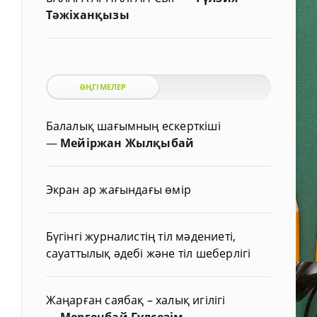
Тәжіханқызы
ӘҢГІМЕЛЕР
Балалық шағымның ескерткіші
—
Мейіржан Жылқыбай
Экран ар жағындағы өмір
Бүгінгі журналистің тіл мәдениеті,
сауаттылық әдебі және тіл шеберлігі
Жаңарған саябақ – халық игілігі
—
Мергенбай Гүлсезім