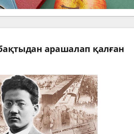
бақтыдан арашалап қалған