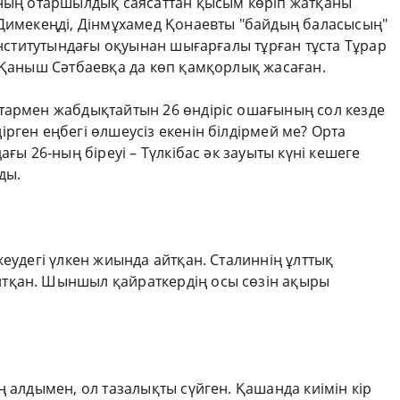
ының отаршылдық саясаттан қысым көріп жатқаны
 Димекеңді, Дінмұхамед Қонаевты "байдың баласысың"
 институтындағы оқуынан шығарғалы тұрған тұста Тұрар
. Қаныш Сәтбаевқа да көп қамқорлық жасаған.
тармен жабдықтайтын 26 өндіріс ошағының сол кезде
рген еңбегі өлшеусіз екенін білдірмей ме? Орта
ағы 26-ның біреуі – Түлкібас әк зауыты күні кешеге
ды.
кеудегі үлкен жиында айтқан. Сталиннің ұлттық
тқан. Шыншыл қайраткердің осы сөзін ақыры
ң алдымен, ол тазалықты сүйген. Қашанда киімін кір