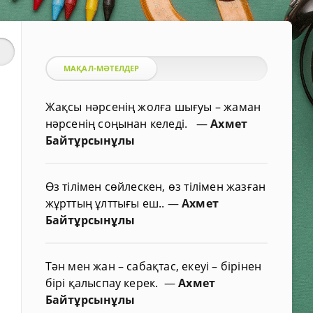
МАҚАЛ-МӘТЕЛДЕР
Жақсы нәрсенің жолға шығуы – жаман
нәрсенің соңынан келеді.
—
Ахмет
Байтұрсынұлы
Өз тілімен сөйлескен, өз тілімен жазған
жұрттың ұлттығы еш..
—
Ахмет
Байтұрсынұлы
Тән мен жан – сабақтас, екеуі – бірінен
бірі қалыспау керек.
—
Ахмет
Байтұрсынұлы