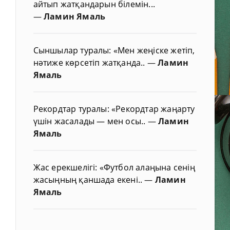
айтып жатқандарын білемін...
—
Ламин Ямаль
Сыншылар туралы: «Мен жеңіске жетіп,
нәтиже көрсетіп жатқанда..
—
Ламин
Ямаль
Рекордтар туралы: «Рекордтар жаңарту
үшін жасалады — мен осы..
—
Ламин
Ямаль
Жас ерекшелігі: «Футбол алаңына сенің
жасыңның қаншада екені..
—
Ламин
Ямаль