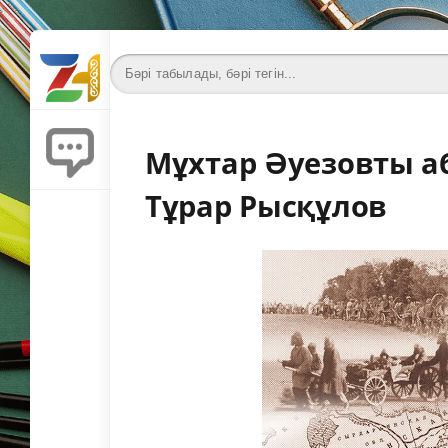
Мұхтар Әуезовты а
Тұрар Рысқұлов