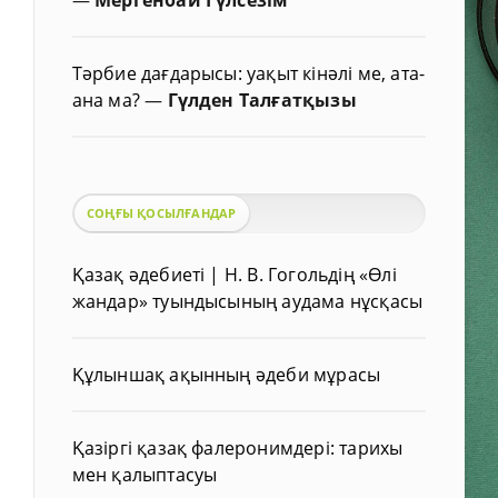
Тәрбие дағдарысы: уақыт кінәлі ме, ата-
ана ма?
—
Гүлден Талғатқызы
СОҢҒЫ ҚОСЫЛҒАНДАР
Қазақ әдебиеті | Н. В. Гогольдің «Өлі
жандар» туындысының аудама нұсқасы
Құлыншақ ақынның әдеби мұрасы
Қазіргі қазақ фалеронимдері: тарихы
мен қалыптасуы