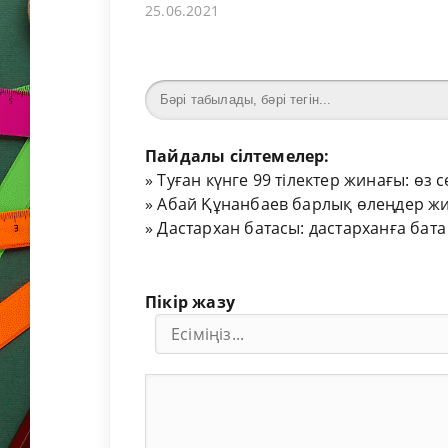
25.06.2021
Пайдалы сілтемелер:
»
Туған күнге 99 тілектер жинағы: өз 
»
Абай Құнанбаев барлық өлеңдер жи
»
Дастархан батасы: дастарханға бата
Пікір жазу