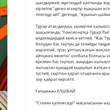
шалдырмай, мұнтаздай қалпында жүр
кірлетпе" деген ескертуі ешқашан ес
тілегіңді айт" дегенде, "жуынып-шай
Тұрар атақ-даңққа, қызметке қызықп
ашқызғанда, "пансионатқа Тұрар Рыс
әлдекімдердей келісе кетпей, "Жас Тү
болудан бас тартуы да талайды таңда
жаратпай, тұтас ұлттың жоғын жоқтап
айтқанға көнетін" қолбала болғысы к
еркімен бас тартып, жаңадан аштықп
аштықтан қынадай қырылып жатқан 
түспей, сырттан қарап отырғанға ар
зор қайрат көрсетті.
Ғалымжан ЕЛШІБАЙ
“Сталин қателеседі!” мақаласынан 