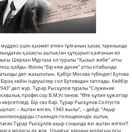
 мүддесі үшін қызмет еткен тұлғаның қазақ тарихында
 мыңдаған қазақты аштықтан құтқарып қалғанын ел
ушысы Шерхан Мұртаза ол туралы “Қызыл жебе” атты
кіш қойды. Өзінің “Бір кем дүние” атты кітабында
тылды деп жазылатын. Қабiрi Москва түбiндегi Бутова
Бiрақ кейiн iздеушiлер сол Бутовадан таппады. Кейбiр
43” деп жүр. Тұрар Рысқұлов туралы “Служение
осквалық профессор В.М.Устинов: “Өте құпия құжаттар
 көрсетiледi. Бiр сөз бар: Тұрар Рысқұлов Солтүстiк
ырлап: – Аштан өлген, 1943 жылы”, – дейдi. “Ақыр
 миллиондарды сталиндiк-голощекиндiк аштық
аған Тұрар Рысқұлов ақыр соңында өзi аштан өлген?!
олмаса моласы да жоқ. Шыңғыс ханның моласын осы