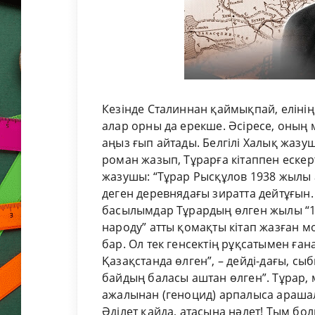
Кезінде Сталиннан қаймықпай, елінің
алар орны да ерекше. Әсіресе, оның
аңыз ғып айтады. Белгілі Халық жаз
роман жазып, Тұрарға кітаппен ескерт
жазушы: “Тұрар Рысқұлов 1938 жылы а
деген деревнядағы зиратта дейтұғын. 
басылымдар Тұрардың өлген жылы “19
народу” атты қомақты кiтап жазған м
бар. Ол тек генсектiң рұқсатымен ғана
Қазақстанда өлген”, – дейдi-дағы, сыб
байдың баласы аштан өлген”. Тұрар,
ажалынан (геноцид) арпалыса арашал
Әдiлет қайда, атасына нәлет! Тым б