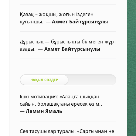
Қазақ – жоқшы, жоғын іздеген
қуғыншы.
—
Ахмет Байтұрсынұлы
Дұрыстық — бұрыстықты білмеген жұрт
азады.
—
Ахмет Байтұрсынұлы
НАҚЫЛ СӨЗДЕР
Ішкі мотивация: «Алаңға шыққан
сайын, болашақтағы ересек өзім..
—
Ламин Ямаль
Сөз тасушылар туралы: «Сартымнан не