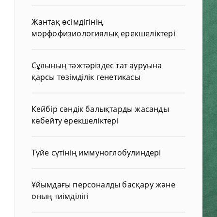
Жантақ өсімдігінің
морфофизиологиялық ерекшеліктері
Сұлының тәжтәріздес тат ауруына
қарсы төзімділік генетикасы
Кейбір сәндік балықтарды жасанды
көбейту ерекшеліктері
Түйе сүтінің иммуноглобулиндері
Ұйымдағы персоналды басқару және
оның тиімділігі