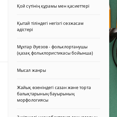
Қой сүтінің құрамы мен қасиеттері
Қытай тіліндегі негізгі сөзжасам
әдістері
Мұхтар Әуезов - фольклортанушы
(қазақ фольклористикасы бойынша)
Мысал жанры
Жайық өзеніндегі сазан және торта
балықтарының бауырының
морфологиясы