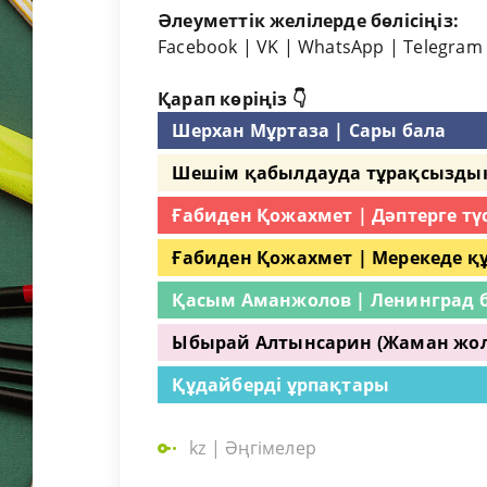
Әлеуметтік желілерде бөлісіңіз:
Facebook
|
VK
|
WhatsApp
|
Telegram
Қарап көріңіз 👇
Шерхан Мұртаза | Сары бала
Шешім қабылдауда тұрақсызды
Ғабиден Қожахмет | Дәптерге тү
Ғабиден Қожахмет | Мерекеде қ
Қасым Аманжолов | Ленинград б
Ыбырай Алтынсарин (Жаман жол
Құдайберді ұрпақтары
kz
|
Әңгімелер