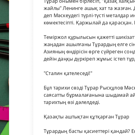
Тұрар онымен бірлесіп, "қазақ халқ
жайлы" Ленинге ашық хат та жазған.
деп Мәскеудегі түрлі-түсті металдар
көмектесіпті. Қаржылай да қарасқан
Теміржол құрылысын қажетті шикізат
жаңадан ашылғаны Тұрардың елге сіңі
Азияның өндірісін өрге сүйреген сонд
дейін даңқы дүркіреп жұмыс істеп тұр
"Сталин қателеседі!"
Бұл тарихи сөзді Тұрар Рысқұлов Мәс
саясатты бұрмалағанына шыдамай ай
тарихтың өзі дәлелдеді.
Қазақты аштықтан құтқарған Тұрар
Тұрардың басты қасиеттері қандай? Е