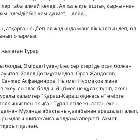
iлер таба алмай келедi. Ал халықты аштық қырғыннан
 iздейдi? Бiр кем дүние”, – дейді.
ң атқарған еңбегі ел жадында мәңгілік қалсын деп, ол
сынып отырмыз:
п жылаған Тұрар
 болды. Өмірдегі үзеңгілес серіктері де осал болған
ауытов, Халел Досмұхамедов, Ораз Жандосов,
в, Санжар Асфандияров, Нығмет Нұрмақов және
 екеуі сырлас болды. Әңгімесіне құлақ түріп, әкесі
туралы қаламгер "Қараш-Қараш оқиғасын" өмірге
олқыныспен оқыған Тұрар егіле жылаған екен.
ндалған Мұхаңды абақтының азабынан арашалап алып,
 Қырымдағы шипажайға жолдама әперіпті. Ахмет
ұтқарып қалған.