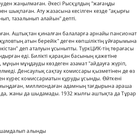
уден жаңылмаған. Әкесі Рысқұлдың "жағаңды
інен шықпаған. Ату жазасына кесілген кезде "ақырғы
ынып, тазалынып алайын" депті.
аған. Аштықтан қиналған балаларға арнайы пансионат
құловтың атын берейік" деген көпшіліктің ұйғарымына
ркістан" деп аталуын ұсыныпты. ТүркЦИК-тің төрағасы
ндырған еді. Билікті қарақан басының қажетіне
, мұңын мұңдауды көздеген азамат "айдауға жүріп,
елмеді. Денсаулық сақтау комиссары қызметінен де өз
ен күрес комиссариатын құруды ұсынды. Өйткені
мыңдаған, миллиондаған адамның тағдырына араша
ы да, жаны да шыдамады. 1932 жылғы аштықта да Тұрар
ықшамдалып алынды