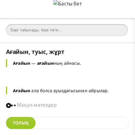
Ағайын, туыс, жұрт
Ағайын
—
ағайын
ның айнасы.
Ағайын
ала болса ауыздағысынан айрылар.
Мақал-мәтелдер
ТОЛЫҚ