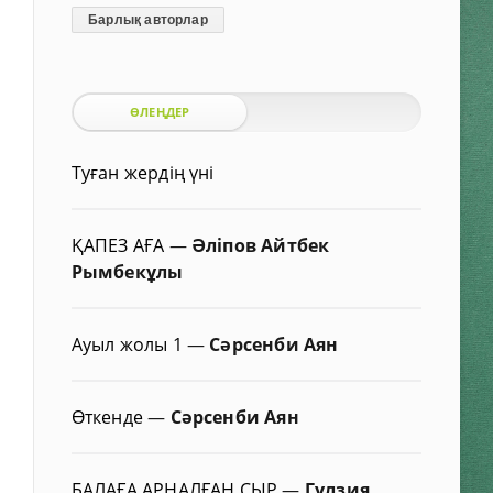
Барлық авторлар
ӨЛЕҢДЕР
Туған жердің үні
ҚАПЕЗ АҒА
—
Әліпов Айтбек
Рымбекұлы
Ауыл жолы 1
—
Сәрсенби Аян
Өткенде
—
Сәрсенби Аян
БАЛАҒА АРНАЛҒАН СЫР
—
Гүлзия