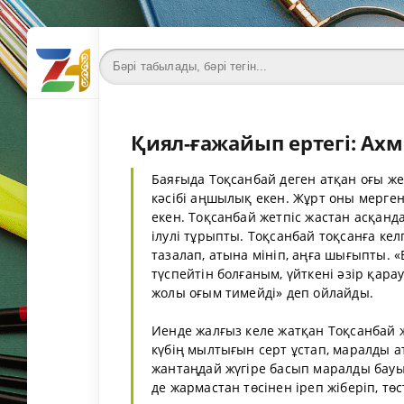
Қиял-ғажайып ертегі: Ах
Баяғыда Тоқсанбай деген атқан оғы же
кәсібі аңшылық екен. Жұрт оны мерген 
екен. Тоқсанбай жетпіс жастан асқа
ілулі тұрыпты. Тоқсанбай тоқсанға кел
тазалап, атына мініп, аңға шығыпты. «
түспейтін болғаным, үйткені әзір қара
жолы оғым тимейді» деп ойлайды.
Иенде жалғыз келе жатқан Тоқсанбай ж
күбің мылтығын серт ұстап, маралды а
жантаңдай жүгіре басып маралды бауыз
де жармастан төсінен іреп жіберіп, тө