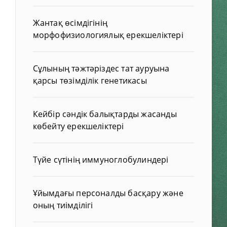
Жантақ өсімдігінің
морфофизиологиялық ерекшеліктері
Сұлының тәжтәріздес тат ауруына
қарсы төзімділік генетикасы
Кейбір сәндік балықтарды жасанды
көбейту ерекшеліктері
Түйе сүтінің иммуноглобулиндері
Ұйымдағы персоналды басқару және
оның тиімділігі