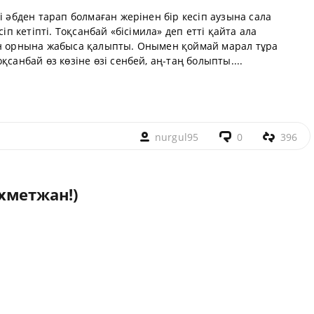
і әбден тарап болмаған жерінен бір кесіп аузына сала
сіп кетіпті. Тоқсанбай «бісімила» деп етті қайта ала
ан орнына жабыса қалыпты. Онымен қоймай марал тұра
қсанбай өз көзіне өзі сенбей, аң-таң болыпты....
nurgul95
0
396
хметжан!)