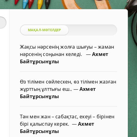
МАҚАЛ-МӘТЕЛДЕР
Жақсы нәрсенің жолға шығуы – жаман
нәрсенің соңынан келеді.
—
Ахмет
Байтұрсынұлы
Өз тілімен сөйлескен, өз тілімен жазған
жұрттың ұлттығы еш..
—
Ахмет
Байтұрсынұлы
Тән мен жан – сабақтас, екеуі – бірінен
бірі қалыспау керек.
—
Ахмет
Байтұрсынұлы