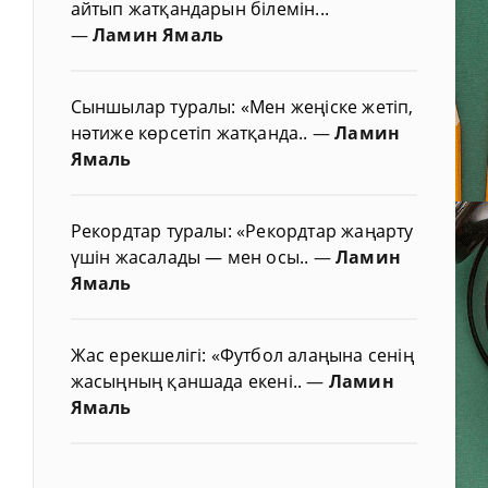
айтып жатқандарын білемін...
—
Ламин Ямаль
Сыншылар туралы: «Мен жеңіске жетіп,
нәтиже көрсетіп жатқанда..
—
Ламин
Ямаль
Рекордтар туралы: «Рекордтар жаңарту
үшін жасалады — мен осы..
—
Ламин
Ямаль
Жас ерекшелігі: «Футбол алаңына сенің
жасыңның қаншада екені..
—
Ламин
Ямаль