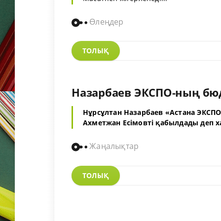
Өлеңдер
ТОЛЫҚ
Назарбаев ЭКСПО-ның бюд
Нұрсұлтан Назарбаев «Астана ЭКСП
Ахметжан Есімовті қабылдады деп х
Жаңалықтар
ТОЛЫҚ