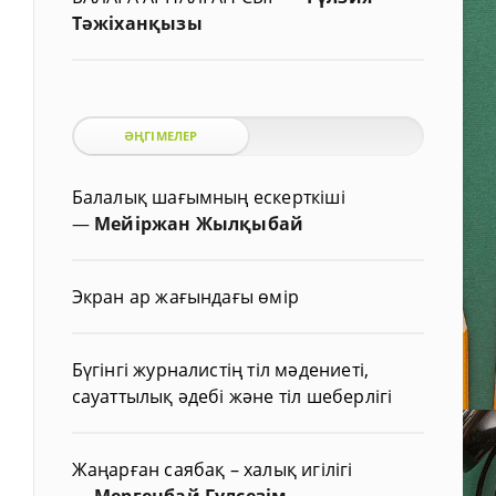
Тәжіханқызы
ӘҢГІМЕЛЕР
Балалық шағымның ескерткіші
—
Мейіржан Жылқыбай
Экран ар жағындағы өмір
Бүгінгі журналистің тіл мәдениеті,
сауаттылық әдебі және тіл шеберлігі
Жаңарған саябақ – халық игілігі
—
Мергенбай Гүлсезім