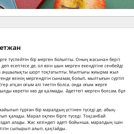
метжан
рге түспейтін бір мерген болыпты. Оның жасынан бергі
деп есептесе де, ол өзін шын мерген екендігіне сенбейді
нда аңшылықты шорт тоқтатыпты. Мылтығы жиырма жыл
генде өзінің мергендігін сынамақ болып, мылтығын сүртіп
Егер атқан оғым әлі тиетін болса, онда оғым жерге
уылды көретін көз де қалмады. Әдеттегі мерген болсам, бұл
айылып тұрған бір маралдың үстінен түседі де, абың-
тып қалады. Марал оқпен бірге түседі. Тоқсанбай
дап алады. Жас кезіндегі әдеті бойынша, маралдың ішін
стігін сыпырып алып, қақтайды.