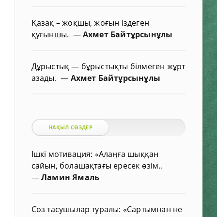
Қазақ – жоқшы, жоғын іздеген
қуғыншы.
—
Ахмет Байтұрсынұлы
Дұрыстық — бұрыстықты білмеген жұрт
азады.
—
Ахмет Байтұрсынұлы
НАҚЫЛ СӨЗДЕР
Ішкі мотивация: «Алаңға шыққан
сайын, болашақтағы ересек өзім..
—
Ламин Ямаль
Сөз тасушылар туралы: «Сартымнан не