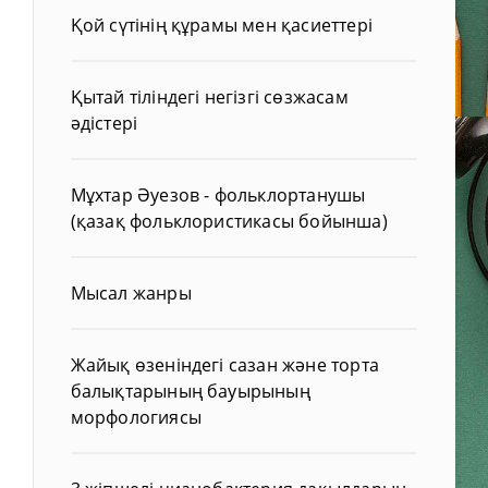
Қой сүтінің құрамы мен қасиеттері
Қытай тіліндегі негізгі сөзжасам
әдістері
Мұхтар Әуезов - фольклортанушы
(қазақ фольклористикасы бойынша)
Мысал жанры
Жайық өзеніндегі сазан және торта
балықтарының бауырының
морфологиясы