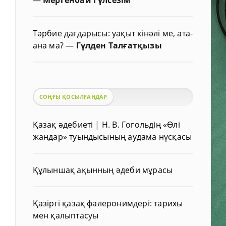
Тәрбие дағдарысы: уақыт кінәлі ме, ата-
ана ма?
—
Гүлден Талғатқызы
СОҢҒЫ ҚОСЫЛҒАНДАР
Қазақ әдебиеті | Н. В. Гогольдің «Өлі
жандар» туындысының аудама нұсқасы
Құлыншақ ақынның әдеби мұрасы
Қазіргі қазақ фалеронимдері: тарихы
мен қалыптасуы