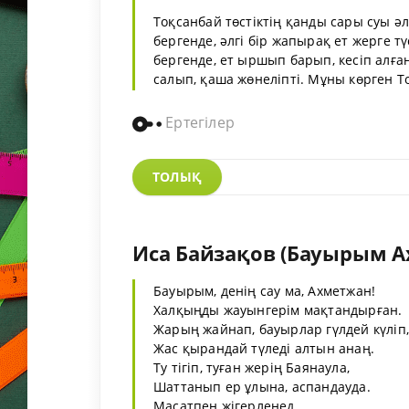
Тоқсанбай төстіктің қанды сары суы әл
бергенде, әлгі бір жапырақ ет жерге тү
бергенде, ет ыршып барып, кесіп алғ
салып, қаша жөнеліпті. Мұны көрген То
Ертегілер
ТОЛЫҚ
Иса Байзақов (Бауырым А
Бауырым, денің сау ма, Ахметжан!
Халқыңды жауынгерім мақтандырған.
Жарың жайнап, бауырлар гүлдей күліп,
Жас қырандай түледі алтын анаң.
Ту тігіп, туған жерің Баянаула,
Шаттанып ер ұлына, аспандауда.
Масатпен жігерленед....