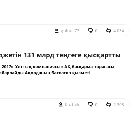
gulnur77
0
4 034
жетін 131 млрд теңгеге қысқартты
О-2017» Ұлттық компаниясы» АҚ басқарма төрағасы
абарлайды Ақорданың баспасөз қызметі.
Kazbek
0
2 308