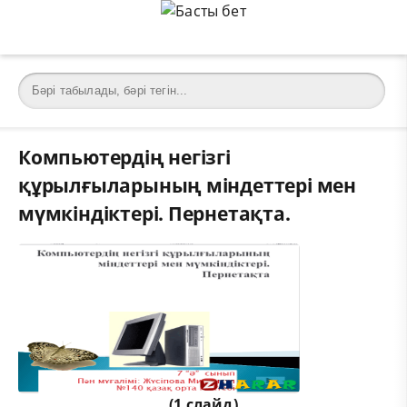
Компьютердің негізгі
құрылғыларының міндеттері мен
мүмкіндіктері. Пернетақта.
(1 слайд)