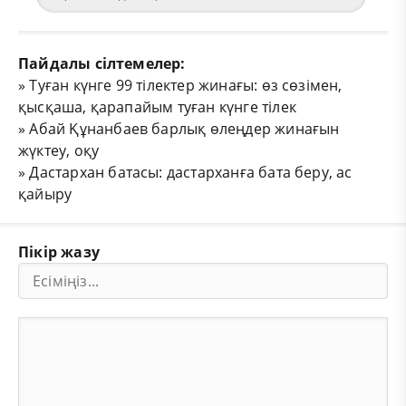
Пайдалы сілтемелер:
»
Туған күнге 99 тілектер жинағы: өз сөзімен,
қысқаша, қарапайым туған күнге тілек
»
Абай Құнанбаев барлық өлеңдер жинағын
жүктеу, оқу
»
Дастархан батасы: дастарханға бата беру, ас
қайыру
Пікір жазу