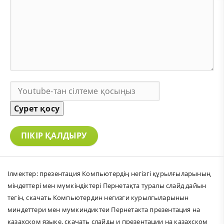
Сурет қосу
ПІКІР ҚАЛДЫРУ
Ілмектер:
презентация Компьютердің негізгі құрылғыларының
міндеттері мен мүмкіндіктері Пернетақта туралы слайд дайын
тегін
,
скачать Компьютердин негизги курылгыларынын
миндеттери мен мумкиндиктеи Пернетакта презентация на
казахском языке
,
скачать слайды и презентации на казахском