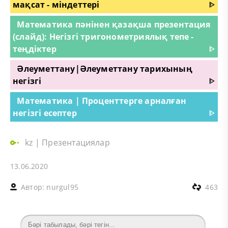
мақсат - міндеттері
ᐈ
Математика пәнінен қазақша презентация
(слайд): Негізгі тригонометриялық тепе -
теңдіктер
ᐈ
Әлеуметтану|Әлеуметтану тарихының
негізгі
ᐈ
Математика | Проценттерге арналған
негізгі есептер
ᐈ
kz
|
Презентациялар
13.06.2020
Автор:
nurgul95
463