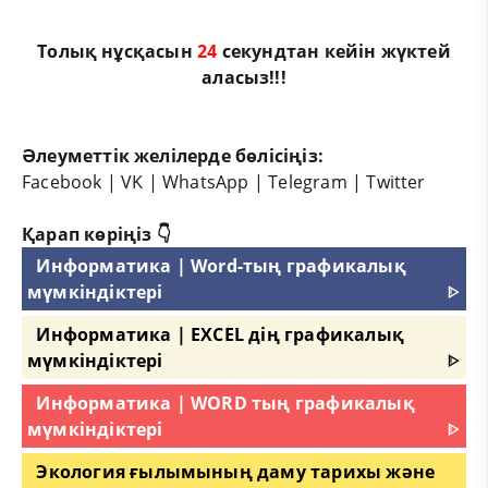
Толық нұсқасын
24
секундтан кейін жүктей
аласыз!!!
Әлеуметтік желілерде бөлісіңіз:
Facebook
|
VK
|
WhatsApp
|
Telegram
|
Twitter
Қарап көріңіз 👇
Информатика | Word-тың графикалық
мүмкіндіктері
ᐈ
Информатика | EXCEL дің графикалық
мүмкіндіктері
ᐈ
Информатика | WORD тың графикалық
мүмкіндіктері
ᐈ
Экология ғылымының даму тарихы және