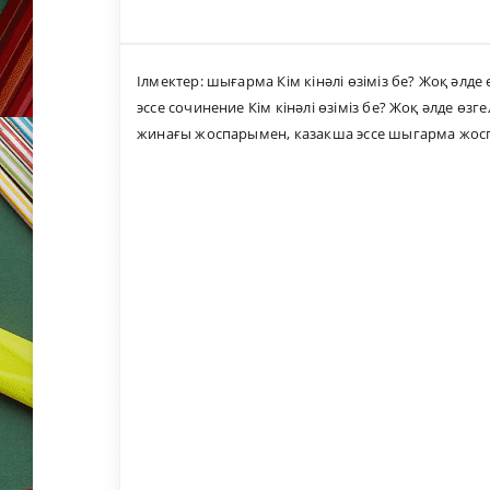
Ілмектер:
шығарма Кім кінәлі өзіміз бе? Жоқ әлд
эссе сочинение Кім кінәлі өзіміз бе? Жоқ әлде өз
жинағы жоспарымен
,
казакша эссе шыгарма жос