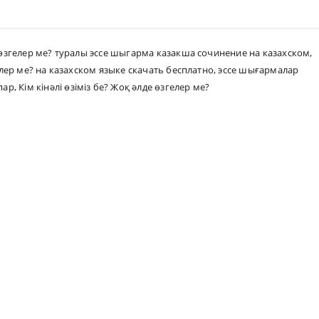
е өзгелер ме? туралы эссе шыгарма казакша сочинение на казахском
,
гелер ме? на казахском языке скачать бесплатно
,
эссе шығармалар
пар
,
Кім кінәлі өзіміз бе? Жоқ әлде өзгелер ме?