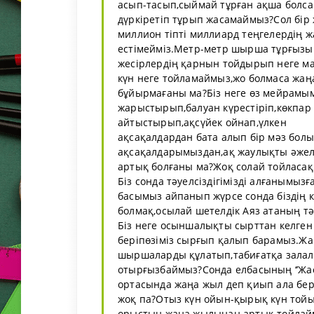
асып-тасып,сыймай тұрған ақша болса
дүркіретіп тұрып жасамаймыз?Сол бі
миллион тіпті миллиард теңгелердің ж
естімейміз.Метр-метр шырша тұрғызып
жесірлердің қарнын тойдырып неге м
күн неге тойламаймыз,жо болмаса жаң
бұйырмағаны ма?Біз неге өз мейрамы
жарыстырып,балуан күрестіріп,көкпар
айтыстырып,ақсүйек ойнап,үлкен
ақсақалдардан бата алып бір мәз болы
ақсақалдарымыздан,ақ жаулықты әжеле
артық болғаны ма?Жоқ солай тойласақ ‘’
Біз сонда тәуелсіздігімізді алғанымы
басымыз айпанып жүрсе сонда біздің
болмақ,осылай шетелдік Аяз атаның тәт
Біз неге осыншалықты сырттан келген
беріпөзіміз сырғып қалып барамыз.Жа
шыршаларды құлатып,табиғатқа залал к
отырғызбаймыз?Сонда елбасының ‘’Жасы
ортасында жаңа жыл деп қиып ала берс
жоқ па?Отыз күн ойын-қырық күн тойы
орыстың жаңа жылынан артық тойлаймы