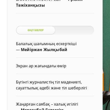
Тәжіханқызы
ӘҢГІМЕЛЕР
Балалық шағымның ескерткіші
—
Мейіржан Жылқыбай
Экран ар жағындағы өмір
Бүгінгі журналистің тіл мәдениеті,
сауаттылық әдебі және тіл шеберлігі
Жаңарған саябақ – халық игілігі
—
Мергенбай Гүлсезім