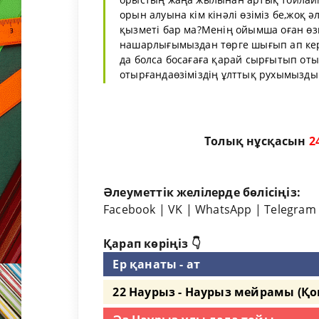
орын алуына кім кінәлі өзіміз бе,жоқ 
қызметі бар ма?Менің ойымша оған өзг
нашарлығымыздан төрге шығып ап кере
да болса босағаға қарай сырғытып от
отырғандаөзіміздің ұлттық рухымызды
Толық нұсқасын
2
Әлеуметтік желілерде бөлісіңіз:
Facebook
|
VK
|
WhatsApp
|
Telegram
Қарап көріңіз 👇
Ер қанаты - ат
22 Наурыз - Наурыз мейрамы (Қо