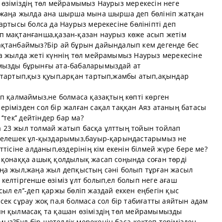
 өзіміздің төл мейрамымыз Наурыз мерекесін неге
р жаңа жылда ана шырша мына шырша деп бөлініп жатқан
артысы болса да Наурыз мерекесіне бөлініпті деп
 мақтанғанша,қазан-қазан наурыз көже асып жетім
ақтанбаймыз?Бір ай бұрын дайындалып кем дегенде бес
а жылда жеті күннің төл мейрамымыз Наурыз мерекесіне
мызды бұрынғы ата-бабаларымыздай ат
 тартып,қыз қуып,арқан тартып,жамбы атып,ақындар
п қалмаймыз,не болмаса қазақтың көпті көрген
рімізден сол бір жалған сақал таққан Аяз атаның батасы
тек’’ дейтіндер бар ма?
зға 23 жыл толмай жатып басқа ұлттың тойын тойлап
 келешек ұл-қыздарымыз,бауыр-қарындастарымыз не
тісіне алданып,өздерінің кім екенін білмей жүре бере ме?
 қонаққа ашық қолдылық жасап соңында соған төрді
ңа жыл,жаңа жыл депқыстың сәні болып тұрған жасыл
елтіргенше өзіміз ұлт болып,ел болып неге ағаш
л ел’’-деп қаржы бөліп жаздай еккен еңбегін қыс
ек сұрау жоқ па,я болмаса сол бір табиғатты аяйтын адам
н қылмасақ та қашан өзіміздің төл мейрамымызды
з?Бұл бір шетелдік мерекенің баса-көктеп төрімізден