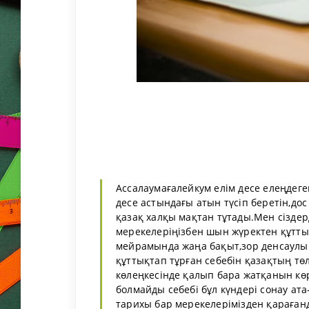
Ассалаумағалейкум елім десе елеңдег
десе астындағы атын түсіп беретін,до
қазақ халқы мақтан тұтады.Мен сізде
мерекелеріңізбен шын жүректен құтт
мейрамында жаңа бақыт,зор денсаулық
құттықтап тұрған себебін қазақтың т
көлеңкесінде қалып бара жатқанын кө
болмайды себебі бұл күндері сонау ат
тарихы бар мерекелерімізден қараған