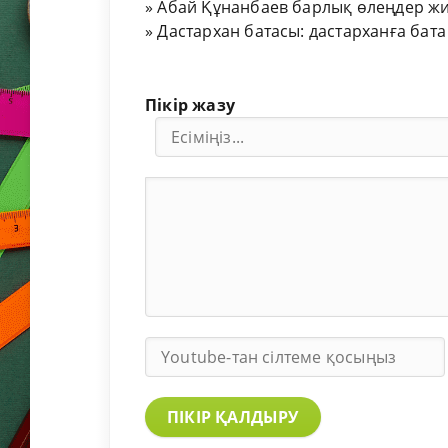
»
Абай Құнанбаев барлық өлеңдер жи
»
Дастархан батасы: дастарханға бата
Пікір жазу
ПІКІР ҚАЛДЫРУ