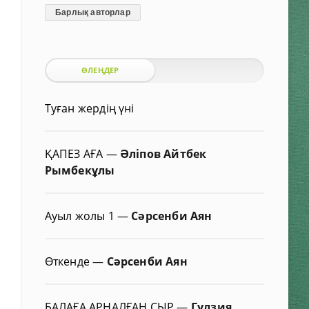
Барлық авторлар
ӨЛЕҢДЕР
Туған жердің үні
ҚАПЕЗ АҒА
—
Әліпов Айтбек
Рымбекұлы
Ауыл жолы 1
—
Сәрсенби Аян
Өткенде
—
Сәрсенби Аян
БАЛАҒА АРНАЛҒАН СЫР
—
Гүлзия