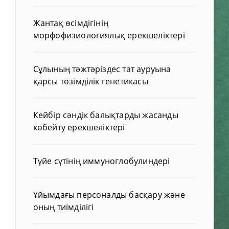
Жантақ өсімдігінің
морфофизиологиялық ерекшеліктері
Сұлының тәжтәріздес тат ауруына
қарсы төзімділік генетикасы
Кейбір сәндік балықтарды жасанды
көбейту ерекшеліктері
Түйе сүтінің иммуноглобулиндері
Ұйымдағы персоналды басқару және
оның тиімділігі