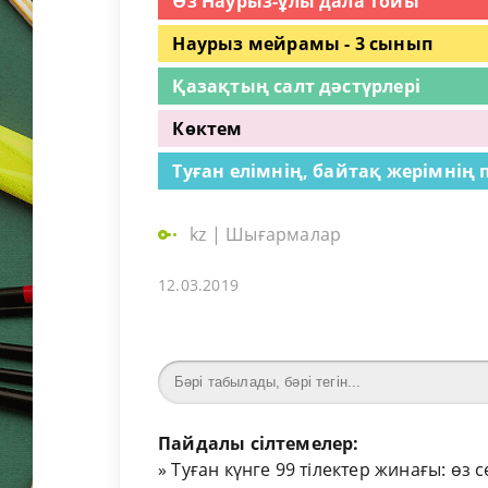
Әз Наурыз-ұлы дала тойы
Наурыз мейрамы - 3 сынып
Қазақтың салт дәстүрлері
Көктем
Туған елімнің, байтақ жерімнің
kz
|
Шығармалар
12.03.2019
Пайдалы сілтемелер:
»
Туған күнге 99 тілектер жинағы: өз 