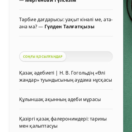
Тәрбие дағдарысы: уақыт кінәлі ме, ата-
ана ма?
—
Гүлден Талғатқызы
СОҢҒЫ ҚОСЫЛҒАНДАР
Қазақ әдебиеті | Н. В. Гогольдің «Өлі
жандар» туындысының аудама нұсқасы
Құлыншақ ақынның әдеби мұрасы
Қазіргі қазақ фалеронимдері: тарихы
мен қалыптасуы