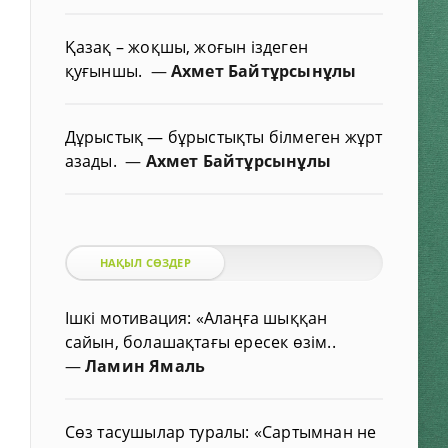
Қазақ – жоқшы, жоғын іздеген
қуғыншы.
—
Ахмет Байтұрсынұлы
Дұрыстық — бұрыстықты білмеген жұрт
азады.
—
Ахмет Байтұрсынұлы
НАҚЫЛ СӨЗДЕР
Ішкі мотивация: «Алаңға шыққан
сайын, болашақтағы ересек өзім..
—
Ламин Ямаль
Сөз тасушылар туралы: «Сартымнан не