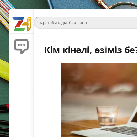
Кім кінәлі, өзіміз б