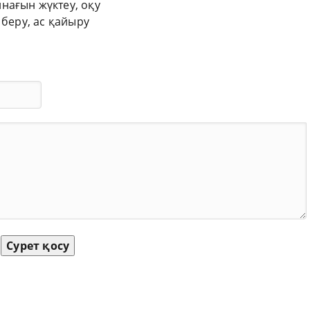
нағын жүктеу, оқу
 беру, ас қайыру
Сурет қосу