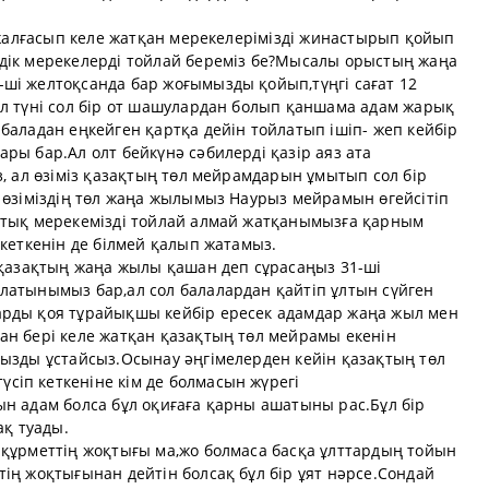
і жалғасып келе жатқан мерекелерімізді жинастырып қойып
дік мерекелерді тойлай береміз бе?Мысалы орыстың жаңа
ші желтоқсанда бар жоғымызды қойып,түңгі сағат 12
Ол түні сол бір от шашулардан болып қаншама адам жарық
баладан еңкейген қартқа дейін тойлатып ішіп- жеп кейбір
ры бар.Ал олт бейкүнә сәбилерді қазір аяз ата
з, ал өзіміз қазақтың төл мейрамдарын ұмытып сол бір
 өзіміздің төл жаңа жылымыз Наурыз мейрамын өгейсітіп
ттық мерекемізді тойлай алмай жатқанымызға қарным
 кеткенін де білмей қалып жатамыз.
 қазақтың жаңа жылы қашан деп сұрасаңыз 31-ші
латынымыз бар,ал сол балалардан қайтіп ұлтын сүйген
арды қоя тұрайықшы кейбір ересек адамдар жаңа жыл мен
ан бері келе жатқан қазақтың төл мейрамы екенін
ңызды ұстайсыз.Осынау әңгімелерден кейін қазақтың төл
іп кеткеніне кім де болмасын жүрегі
ын адам болса бұл оқиғаға қарны ашатыны рас.Бұл бір
ақ туады.
 құрметтің жоқтығы ма,жо болмаса басқа ұлттардың тойын
ің жоқтығынан дейтін болсақ бұл бір ұят нәрсе.Сондай