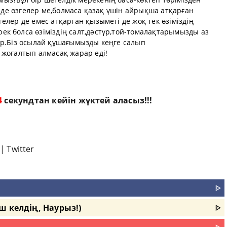
әлде өзгелер ме,болмаса қазақ үшін айрықша атқарған
елер де емес атқарған қызыметі де жоқ тек өзіміздің
к болса өзіміздің салт,дәстүр,той-томалақтарымызды аз
ыр.Біз осылай құшағымызды кеңге салып
 жоғалтып алмасақ жарар еді!
3
секундтан кейін жүктей аласыз!!!
|
Twitter
ᐈ
ш келдің, Наурыз!)
ᐈ