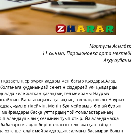
Мартұлы Асылбек
11 сынып, Парамоновка орта мектебі
Ақсу ауданы
ен қазақтың ер жүрек ұлдары мен батыр қыздары.Алаш
с болғанаға құдайындай сенетін сіздердей ұл- қыздарды
рді алда келе жатқан қазақтың төл мейрамы Наурыз
ықтаймын. Барлығыңызға қазақтың төл жаңа жылы Наурыз
,ұзақ ғұмыр тілеймін. Менің бұл мейрамды бір ай бұрын
өл мейрамдары басқа ұлттардың той-томалақтарының
ріп алаңдаушылық сезімнен туып отыр. Йа,алаңдамасқа
а-бабаларымыздан бері жалғасып келе жатқан өзіндік
да өзге шетелдік мейрамдардың салмағы басымрақ болып