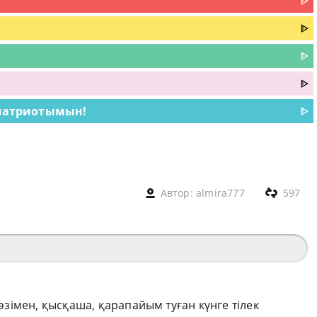
ᐈ
ᐈ
ᐈ
ᐈ
 патриотымын!
ᐈ
Автор:
almira777
597
сөзімен, қысқаша, қарапайым туған күнге тілек