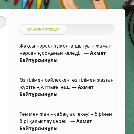
МАҚАЛ-МӘТЕЛДЕР
Жақсы нәрсенің жолға шығуы – жаман
нәрсенің соңынан келеді.
—
Ахмет
Байтұрсынұлы
Өз тілімен сөйлескен, өз тілімен жазған
жұрттың ұлттығы еш..
—
Ахмет
Байтұрсынұлы
Тән мен жан – сабақтас, екеуі – бірінен
бірі қалыспау керек.
—
Ахмет
Байтұрсынұлы