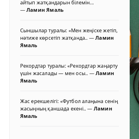
айтып жатқандарын білемін...
—
Ламин Ямаль
Сыншылар туралы: «Мен жеңіске жетіп,
нәтиже көрсетіп жатқанда..
—
Ламин
Ямаль
Рекордтар туралы: «Рекордтар жаңарту
үшін жасалады — мен осы..
—
Ламин
Ямаль
Жас ерекшелігі: «Футбол алаңына сенің
жасыңның қаншада екені..
—
Ламин
Ямаль