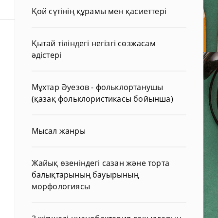
Қой сүтінің құрамы мен қасиеттері
Қытай тіліндегі негізгі сөзжасам
әдістері
Мұхтар Әуезов - фольклортанушы
(қазақ фольклористикасы бойынша)
Мысал жанры
Жайық өзеніндегі сазан және торта
балықтарының бауырының
морфологиясы