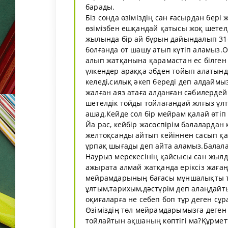
барады.
Біз сонда өзіміздің сан ғасырдан бер
өзімізбен ешқандай қатысы жоқ шетел
жылында бір ай бұрын дайындалып 31-
болғанда от шашу атып күтіп аламыз.
алып жатқанына қарамастан ес білген 
үлкендер араққа әбден тойып алатында
келеді,силық әкеп береді деп алдаймы
жалған аяз атаға алданған сәбилердей
шетелдік тойды тойлағандай жлғыз ұл
ашад.Кейде сол бір мейрам қалай өтіп
Йа рас, кейбір жасөспірім балалардан
желтоқсанды айтып кейіннен сасып қа
ұрпақ шығады деп айта аламыз.Балал
Наурыз мерекесінің қайсысы сан жылд
ажырата алмай жатқанда еріксіз жаға
мейрамдарының бағасы мұншалықты түс
ұлтым,тарихым,дәстүрім деп алаңдайт
оқиғаларға не себеп боп тұр деген сұр
Өзіміздің төл мейрамдарымызға деген
тойлайтын ақшаның көптігі ма?Құрметт