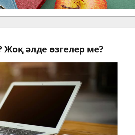
е? Жоқ әлде өзгелер ме?