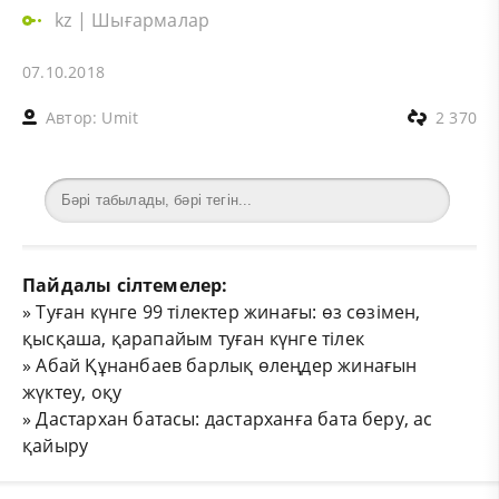
kz
|
Шығармалар
07.10.2018
Автор:
Umit
2 370
Пайдалы сілтемелер:
»
Туған күнге 99 тілектер жинағы: өз сөзімен,
қысқаша, қарапайым туған күнге тілек
»
Абай Құнанбаев барлық өлеңдер жинағын
жүктеу, оқу
»
Дастархан батасы: дастарханға бата беру, ас
қайыру