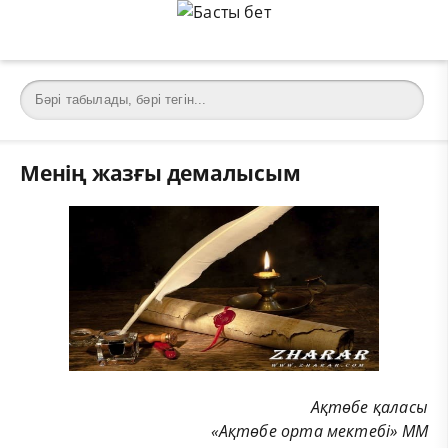
Менің жазғы демалысым
Ақтөбе қаласы
«Ақтөбе орта мектебі» ММ