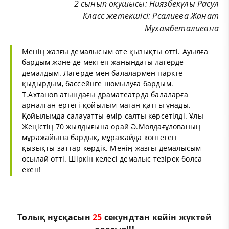
2 сынып оқушысы: Ниязбекұлы Расул
Класс жетекшісі: Рсалиева Жанат
Мухамбеталиевна
Менің жазғы демалысым өте қызықты өтті. Ауылға
бардым және де мектеп жанындағы лагерде
демалдым. Лагерде мен балалармен паркте
қыдырдым, бассейнге шомылуға бардым.
Т.Ахтанов атындағы драматеатрда балаларға
арналған ертегі-қойылым маған қатты ұнады.
Қойылымда салауатты өмір салты көрсетілді. Ұлы
Жеңістің 70 жылдығына орай Ә.Молдағұлованың
мұражайына бардық, мұражайда көптеген
қызықты заттар көрдік. Менің жазғы демалысым
осылай өтті. Шіркін келесі демалыс тезірек болса
екен!
Толық нұсқасын
25
секундтан кейін жүктей