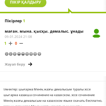
ПІКІР ҚАЛДЫРУ
Пікірлер
1
маған. мына. қысқы. демалыс. ұнады
09.01.2024 21:08
1
0
😄😄😃😀😀😃😃😃😃
Жауап беру
Ілмектер:
шығарма Менің жазғы демалысым туралы эссе
шыгарма казакша сочинение на казахском
,
эссе сочинение
Менің жазғы демалысым на казахском языке скачать бесплатно
,