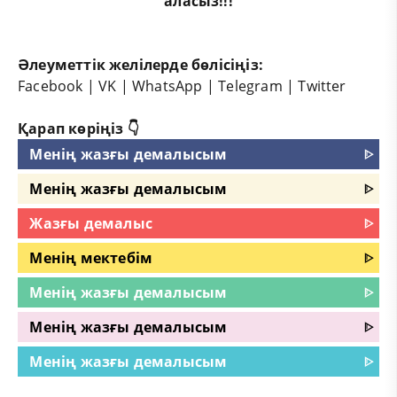
аласыз!!!
Әлеуметтік желілерде бөлісіңіз:
Facebook
|
VK
|
WhatsApp
|
Telegram
|
Twitter
Қарап көріңіз 👇
Менің жазғы демалысым
ᐈ
Менің жазғы демалысым
ᐈ
Жазғы демалыс
ᐈ
Менің мектебім
ᐈ
Менің жазғы демалысым
ᐈ
Менің жазғы демалысым
ᐈ
Менің жазғы демалысым
ᐈ