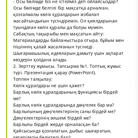
- Осы бөлімде біз не істейміз деп ойлайсыздар?
Осы бөлімде белгілі бір мақсатқа арналған,
қозғалмалы көлік құралдарын жобалап
жасайтындығын түсіндіремін. Ол қиялдарынан
туындаған көлік құралы да болуы мүмкін.
Сабақтың тақырыбы мен мақсатын айту:
Материалдарды байланыстыра отыра, бұйым мен
пішіннің қалай жасалғанын түсінеді.
Шығармашылық идеяларын дамыту үшін ақпарат
көздерін қолдана алады.
2. Зерттеу жұмысы. Тапсырма №1. Топтық жұмыс
түрі. Презентация қарау (PowerPoint).
Топпен талқылау:
Көлік құралдары не үшін қажет?
Барлық көлік құралдарының функциясы бірдей
ме?
Барлық көлік құралдарында дөңгелек бар ма?
Барлығының дөңгелектерінің саны бірдей ме?
Дөңгелектерінің өлшемі бірдей ме?
Барлығы бірдей жерде орналасқан ба?
Қайсысында қозғалатын, дыбыс шығаратын,
көтерілетін бөліктері бар?