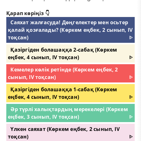
Қарап көріңіз 👇
Саяхат жалғасуда! Дөңгелектер мен осьтер
қалай қозғалады? (Көркем еңбек, 2 сынып, IV
тоқсан)
ᐈ
Қазіргіден болашаққа 2-сабақ (Көркем
еңбек, 4 сынып, IV тоқсан)
ᐈ
Кемелер көлік ретінде (Көркем еңбек, 2
сынып, IV тоқсан)
ᐈ
Қазіргіден болашаққа 1-сабақ (Көркем
еңбек, 4 сынып, IV тоқсан)
ᐈ
Әр түрлі халықтардың мерекелері (Көркем
еңбек, 3 сынып, IV тоқсан)
ᐈ
Үлкен саяхат (Көркем еңбек, 2 сынып, IV
тоқсан)
ᐈ