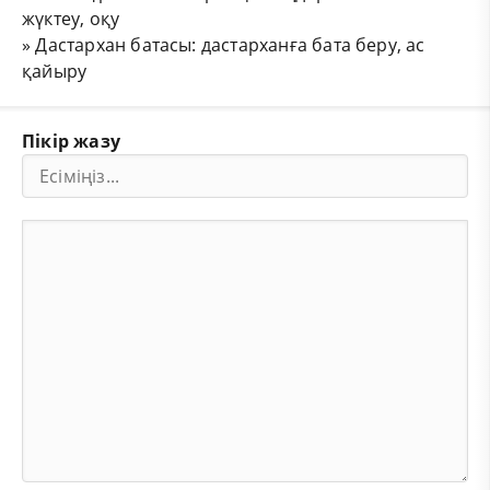
жүктеу, оқу
»
Дастархан батасы: дастарханға бата беру, ас
қайыру
Пікір жазу