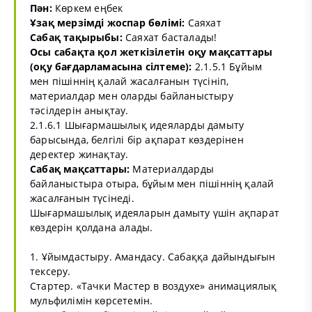
Пән:
Көркем еңбек
Ұзақ мерзімді жоспар бөлімі:
Саяхат
Сабақ тақырыбы:
Саяхат басталады!
Осы сабақта қол жеткізілетін оқу мақсаттары
(оқу бағдарламасына сілтеме):
2.1.5.1 Бұйым
мен пішіннің қалай жасалғанын түсініп,
материалдар мен оларды байланыстыру
тәсілдерін анықтау.
2.1.6.1 Шығармашылық идеяларды дамыту
барысында, белгілі бір ақпарат көздерінен
деректер жинақтау.
Сабақ мақсаттары:
Материалдарды
байланыстыра отыра, бұйым мен пішіннің қалай
жасалғанын түсінеді.
Шығармашылық идеяларын дамыту үшін ақпарат
көздерін қолдана алады.
1. Ұйымдастыру. Амандасу. Сабаққа дайындығын
тексеру.
Стартер. «Тачки Мастер в воздухе» анимациялық
мульфилімін көрсетемін.