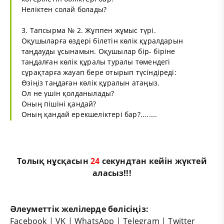
Неліктен солай болады?
3. Тапсырма № 2. Жұппен жұмыс түрі.
Оқушыларға өздері білетін көлік құралдарын
таңдауды ұсынамын. Оқушылар бір- біріне
таңдалған көлік құралы туралы төмендегі
сұрақтарға жауап бере отырып түсіндіреді:
Өзіңіз таңдаған көлік құралын атаңыз.
Ол не үшін қолданылады?
Оның пішіні қандай?
Оның қандай ерекшеліктері бар?........
Толық нұсқасын
24
секундтан кейін жүктей
аласыз!!!
Әлеуметтік желілерде бөлісіңіз:
Facebook
|
VK
|
WhatsApp
|
Telegram
|
Twitter