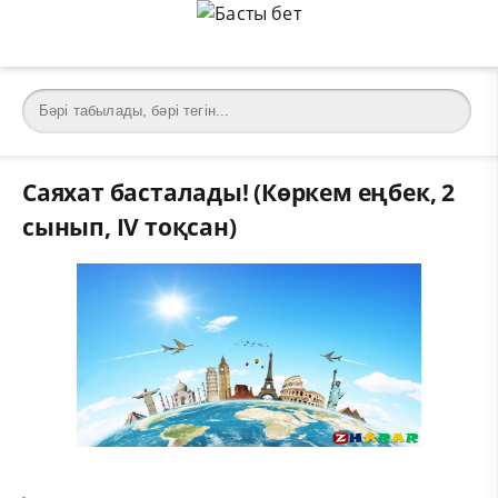
Саяхат басталады! (Көркем еңбек, 2
сынып, IV тоқсан)