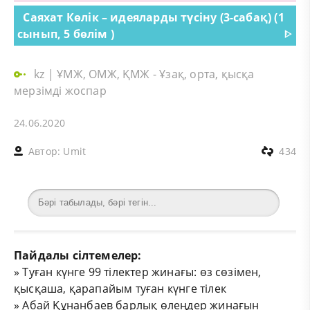
Саяхат Көлік – идеяларды түсіну (3-сабақ) (1
сынып, 5 бөлім )
ᐈ
kz
|
ҰМЖ, ОМЖ, ҚМЖ - Ұзақ, орта, қысқа
мерзімді жоспар
24.06.2020
Автор:
Umit
434
Пайдалы сілтемелер:
»
Туған күнге 99 тілектер жинағы: өз сөзімен,
қысқаша, қарапайым туған күнге тілек
»
Абай Құнанбаев барлық өлеңдер жинағын