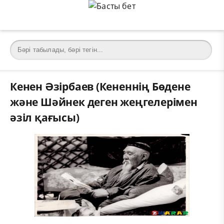
Кенен Әзірбаев (Кененнің Бөдене
және Шәйнек деген жеңгелерімен
әзіл қағысы)