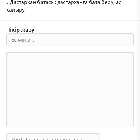
»
Дастархан батасы: дастарханға бата беру, ас
қайыру
Пікір жазу