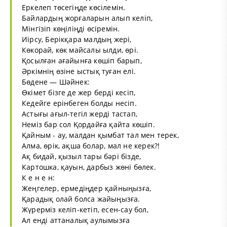
Еркелеп төсегіңде көсілемін.
Байлардың жорғаларын алып келіп,
Мінгізіп көңіліңді өсіремін.
Иірсу, Берікқара малдың жері,
Көкорай, көк майсалы ылди, өрі.
Қосылған ағайынға көшіп барып,
Әркімнің өзіне ыстық туған елі.
Бөдене — Шәйнек:
Өкімет бізге де жер берді кесіп,
Кедейге ерінбеген болды несіп.
Астығы ағыл-тегіл жерді тастап,
Неміз бар сол Қордайға қайта көшіп.
Қайным - ау, малдан қымбат тал мен терек,
Алма, өрік, ақша болар, мал не керек?!
Ақ бидай, қызыл тары бәрі бізде,
Картошка, қауын, дарбыз жөні бөлек.
К е н е н:
Жеңгелер, ермедіңдер қайныңызға,
Қарадық олай болса жайыңызға.
Жүрерміз келіп-кетіп, есен-сау бол,
Ал енді аттаналық аулымызға