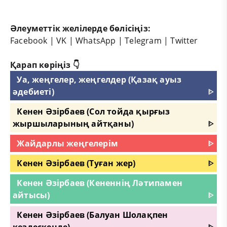
Әлеуметтік желілерде бөлісіңіз:
Facebook
|
VK
|
WhatsApp
|
Telegram
|
Twitter
Қарап көріңіз 👇
Уа, жеңгелер, жеңгелдер (Қазақ ауыз
әдебиеті)
ᐈ
Кенен Әзірбаев (Сол тойда қырғыз
жыршыларының айтқаны)
ᐈ
Жайдарлы жеңгелерім
ᐈ
Кенен Әзірбаев (Туған жер)
ᐈ
Кенен Әзірбаев (Кененнің Ләтипамен
айтысы)
ᐈ
Кенен Әзірбаев (Балуан Шолақпен
кездескенде)
ᐈ