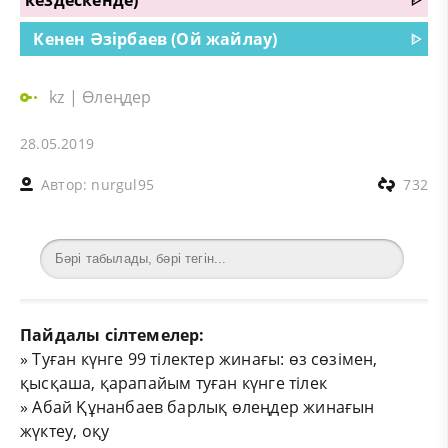
Кенен Әзірбаев (Ой жайлау)
ᐈ
kz
|
Өлеңдер
28.05.2019
Автор:
nurgul95
732
Пайдалы сілтемелер:
»
Туған күнге 99 тілектер жинағы: өз сөзімен,
қысқаша, қарапайым туған күнге тілек
»
Абай Құнанбаев барлық өлеңдер жинағын
жүктеу, оқу