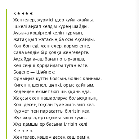
К е н е н:
Жеңгелер, жүрмісіңдер күйлі-жайлы,
Ішкелі аңсап келдім күрең шайды.
Ауылға көшіргелі келіп тұрмын,
Жатақ қып жатасың ба осы Ақсайды.
Көп боп еді, жеңгелер, көрмегенге,
Сала келдім бір қолқа жеңгелерге.
Ақсайда ағаш бағып отырғанша,
Көшсеңші Қордайдағы туған елге.
Бөдене — Шәйнек:
Орныңыз құтты болсын, болыс қайным,
Кигенің шенел, шәпкі, орыс қайным.
Кедейден өкімет боп шыққаныңда,
Жақсы екен нашарларға болысқаның.
Қош десең тоқсан түйе жиғызып кел,
Құрмет пен парасатты білгізіп кел,
Жүз жорға, ертоқымы ылғи күміс,
Жүз қамшы ер басына ілгізіп кел!
К е н е н:
Жеңгелер, көшем десең көшіремін,