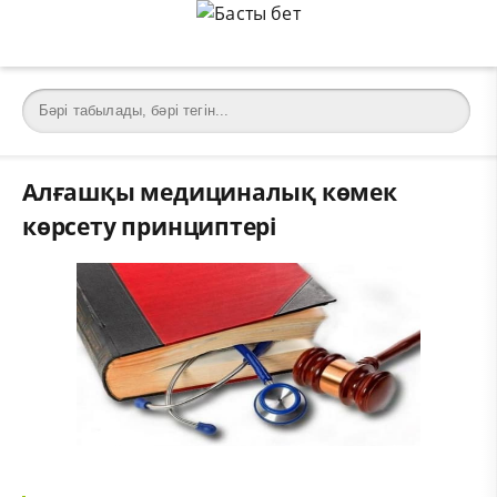
Алғашқы медициналық көмек
көрсету принциптері