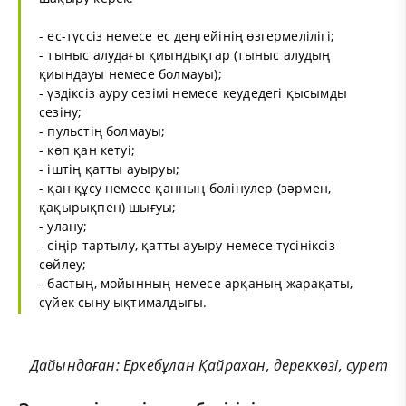
- ес-түссіз немесе ес деңгейінің өзгермелілігі;
- тыныс алудағы қиындықтар (тыныс алудың
қиындауы немесе болмауы);
- үздіксіз ауру сезімі немесе кеудедегі қысымды
сезіну;
- пульстің болмауы;
- көп қан кетуі;
- іштің қатты ауыруы;
- қан құсу немесе қанның бөлінулер (зәрмен,
қақырықпен) шығуы;
- улану;
- сіңір тартылу, қатты ауыру немесе түсініксіз
сөйлеу;
- бастың, мойынның немесе арқаның жарақаты,
сүйек сыну ықтималдығы.
Дайындаған: Еркебұлан Қайрахан,
дереккөзі
,
сурет