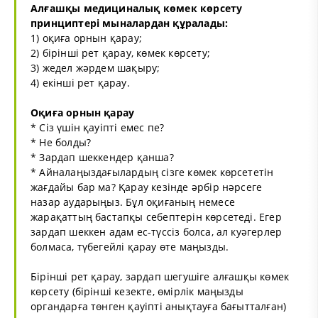
Алғашқы медициналық көмек көрсету
принциптері мыналардан құралады:
1) оқиға орнын қарау;
2) бірінші рет қарау, көмек көрсету;
3) жедел жәрдем шақыру;
4) екінші рет қарау.
Оқиға орнын қарау
* Сіз үшін қауіпті емес пе?
* Не болды?
* Зардап шеккендер қанша?
* Айналаңыздағылардың сізге көмек көрсететін
жағдайы бар ма? Қарау кезінде әрбір нәрсеге
назар аударыңыз. Бұл оқиғаның немесе
жарақаттың бастапқы себептерін көрсетеді. Егер
зардап шеккен адам ес-түссіз болса, ал куәгерлер
болмаса, түбегейлі қарау өте маңызды.
Бірінші рет қарау, зардап шегушіге алғашқы көмек
көрсету (бірінші кезекте, өмірлік маңызды
органдарға төнген қауіпті анықтауға бағытталған)