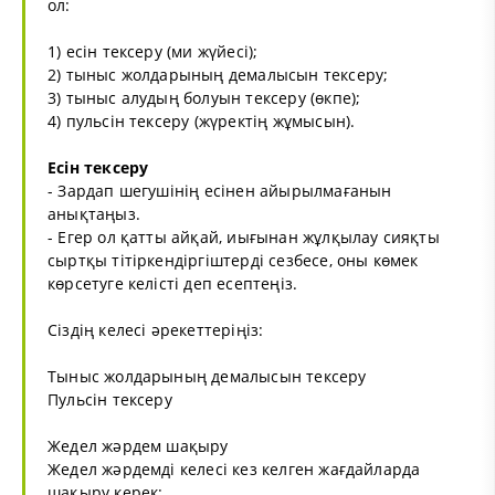
ол:
1) есін тексеру (ми жүйесі);
2) тыныс жолдарының демалысын тексеру;
3) тыныс алудың болуын тексеру (өкпе);
4) пульсін тексеру (жүректің жұмысын).
Есін тексеру
- Зардап шегушінің есінен айырылмағанын
анықтаңыз.
- Егер ол қатты айқай, иығынан жұлқылау сияқты
сыртқы тітіркендіргіштерді сезбесе, оны көмек
көрсетуге келісті деп есептеңіз.
Сіздің келесі әрекеттеріңіз:
Тыныс жолдарының демалысын тексеру
Пульсін тексеру
Жедел жәрдем шақыру
Жедел жәрдемді келесі кез келген жағдайларда
шақыру керек: