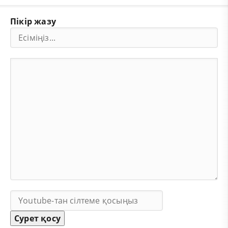
Пікір жазу
Сурет қосу