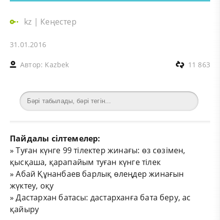
kz
|
Кеңестер
31.01.2016
Автор:
Kazbek
11 863
Пайдалы сілтемелер:
»
Туған күнге 99 тілектер жинағы: өз сөзімен,
қысқаша, қарапайым туған күнге тілек
»
Абай Құнанбаев барлық өлеңдер жинағын
жүктеу, оқу
»
Дастархан батасы: дастарханға бата беру, ас
қайыру