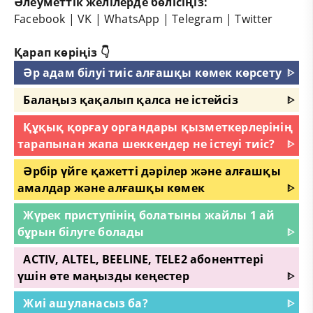
Әлеуметтік желілерде бөлісіңіз:
Facebook
|
VK
|
WhatsApp
|
Telegram
|
Twitter
Қарап көріңіз 👇
Әр адам білуі тиіс алғашқы көмек көрсету
ᐈ
Балаңыз қақалып қалса не істейсіз
ᐈ
Құқық қорғау органдары қызметкерлерінің
тарапынан жапа шеккендер не істеуі тиіс?
ᐈ
Әрбір үйге қажетті дәрілер және алғашқы
амалдар және алғашқы көмек
ᐈ
Жүрек приступінің болатыны жайлы 1 ай
бұрын білуге болады
ᐈ
ACTIV, ALTEL, BEELINE, TELE2 абоненттері
үшін өте маңызды кеңестер
ᐈ
Жиі ашуланасыз ба?
ᐈ