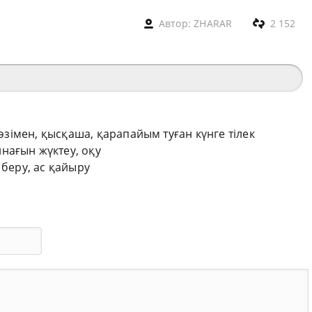
Автор:
ZHARAR
2 152
сөзімен, қысқаша, қарапайым туған күнге тілек
нағын жүктеу, оқу
 беру, ас қайыру