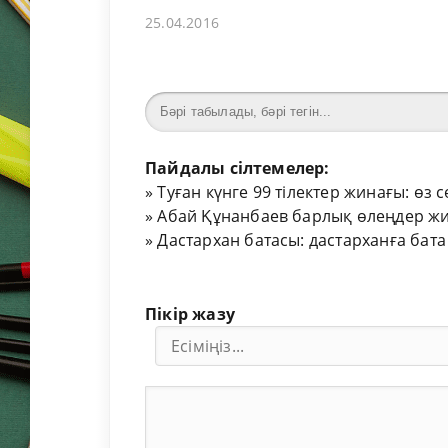
25.04.2016
Пайдалы сілтемелер:
»
Туған күнге 99 тілектер жинағы: өз 
»
Абай Құнанбаев барлық өлеңдер жи
»
Дастархан батасы: дастарханға бата
Пікір жазу