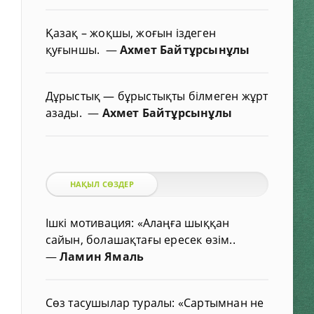
Қазақ – жоқшы, жоғын іздеген
қуғыншы.
—
Ахмет Байтұрсынұлы
Дұрыстық — бұрыстықты білмеген жұрт
азады.
—
Ахмет Байтұрсынұлы
НАҚЫЛ СӨЗДЕР
Ішкі мотивация: «Алаңға шыққан
сайын, болашақтағы ересек өзім..
—
Ламин Ямаль
Сөз тасушылар туралы: «Сартымнан не