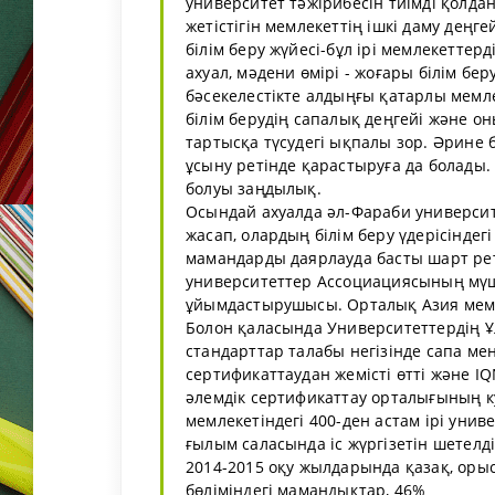
университет тәжірибесін тиімді қолдан
жетістігін мемлекеттің ішкі даму деңг
білім беру жүйесі-бұл ірі мемлекеттер
ахуал, мәдени өмірі - жоғары білім бе
бәсекелестікте алдыңғы қатарлы мемл
білім берудің сапалық деңгейі және оны
тартысқа түсудегі ықпалы зор. Әрине
ұсыну ретінде қарастыруға да болады. 
болуы заңдылық.
Осындай ахуалда әл-Фараби университ
жасап, олардың білім беру үдерісіндег
мамандарды даярлауда басты шарт рет
университеттер Ассоциациясының мүш
ұйымдастырушысы. Орталық Азия мем
Болон қаласында Университеттердің Ұ
стандарттар талабы негізінде сапа м
сертификаттаудан жемісті өтті және I
әлемдік сертификаттау орталығының куә
мемлекетіндегі 400-ден астам ірі униве
ғылым саласында іс жүргізетін шетелд
2014-2015 оқу жылдарында қазақ, орыс
бөліміндегі мамандықтар, 46%