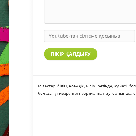
ПІКІР ҚАЛДЫРУ
Ілмектер:
білім
,
әлемдік
,
Білім
,
ретінде
,
жүйесі
,
бо
болады
,
университеті
,
сертификаттау
,
бойынша
,
б