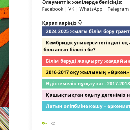
Әлеуметтік желілерде бөлісіңіз:
Facebook
|
VK
|
WhatsApp
|
Telegram
Қарап көріңіз 👇
2024-2025 жылғы білім беру грант
Кембридж университетіндегі ең
болғанын білесіз бе?
Білім беруді жаңғырту жағдайы
2016-2017 оқу жылының «Өркен» г
Әдістемелік нұсқау хат. 2017-20
Қашықтықтан оқыту дегеніміз н
Латын әліпбиіне көшу – өркение
kz