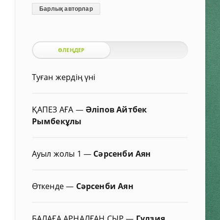
Барлық авторлар
ӨЛЕҢДЕР
Туған жердің үні
ҚАПЕЗ АҒА
—
Әліпов Айтбек
Рымбекұлы
Ауыл жолы 1
—
Сәрсенби Аян
Өткенде
—
Сәрсенби Аян
БАЛАҒА АРНАЛҒАН СЫР
—
Гүлзия