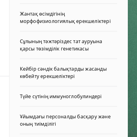
Жантақ өсімдігінің
морфофизиологиялық ерекшеліктері
Сұлының тәжтәріздес тат ауруына
қарсы төзімділік генетикасы
Кейбір сәндік балықтарды жасанды
көбейту ерекшеліктері
,
Түйе сүтінің иммуноглобулиндері
Ұйымдағы персоналды басқару және
оның тиімділігі