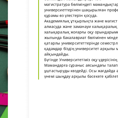
магистратура бөліміндегі мамандықтар
универсиеттерінен шақырылған профе
құрамы өз үлестерін қосуда.
Академиялық ұтқырлықта және магист
алмасуда және заманауи халықаралық б
халықаралық жоғарғы оқу орындарыме
жылында бакалавриат бөлімінен мінде
қатарлы университеттерінде семестрлі
қадамдар біздің университет арқылы м
айқындайды.
Бүгінде Университетіміз оқу үдерісіні
Мамандарға сұраныс аясындағы талапта
ұштастыруды көздейді. Осы жағдайда 
үнемі шыңдау арқылы бәсекеге қабілетт