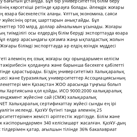
у бағытын ұстануда. Бұл бір университеттің білім беру
ейінің көрсеткіші ретінде қарауға болады. Әлемдік жоғары
дің өзара бәсекелестік алаңы. Ұлттық экономика, саяси
ру жүйесінің ортақ шарттарын анықтайды. Бұл
екеттер 100 млрд. доллар айналымын ұсынады. Жоғары
ң тиімділігі осы елдердің білім беруді экспорттауда өзара
 бұл елдер арасындағы қоғамға жаңа ықпалдастық жолын
Жоғары білімді экспорттауда әр елдің өзіндік мүддесі
еті әлемнің ең озық жоғары оқу орындарымен келісім
і тәжірибесін қолдануға және барынша бәсекеге қабілетті
інде қарастырады. Біздің университетіміз Халықаралық
есі және Еуразиялық университеттер Ассоциациясының
лекеттері мен Қазақстан ЖОО арасында тұңғыш болып
лы Хартиясына қол қойды, ИСО 9000:2000 халықаралық
ененджмент жүйесіне сай (СМЖ) халықаралық
QNET Халықаралық сертификаттау жүйесі сынды ең ірі
лігін иеленді. ҚазҰУ бүгінгі таңда әлемнің 25
рситеттерімен жемісті әріптестік жүргізуде. Білім және
ік кәсіпорындармен 340 келісімшарт жасалған. ҚазҰУ-дың
 тілдерімен қатар, ағылшын тілінде 36% бакалавриат