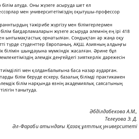
 білім алуда. Оны жүзеге асыруда шет ел
ссорлар мен университетіміздің оқытушы-профессор
раннтырдың тәжірибе жүргізу мен білімгерлермен
ілім бағдарламаларын жүзеге асыруда әлемнің ең ірі 418
н ынтымақтастық орнатылған. Сондықтан әр жаңа оқу
тті түрде студенттер Европаның, АҚШ, Азияның алдыңғы
к білімін шыңдауына мүмкіндік жасалған. Әрине бұл
емлекетіміздің әлемдік деңгейдегі зияткерлік дәрежесін
ң тиімділігі мен қолданбалығына баса назар аударған.
рды білім беруде ескеру, базалық білімді практикамен
әлемдік білім нарқында өзнің академиялық саясатының
ілігін танытуда.
Әбділдабекова А.М.,
Телеуова Э. Д.
Әл-Фараби атындағы Қазақ ұлттық университеті