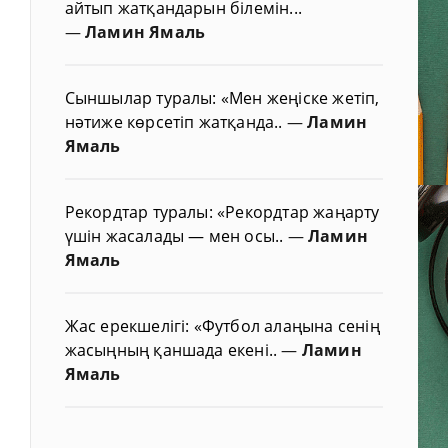
айтып жатқандарын білемін...
—
Ламин Ямаль
Сыншылар туралы: «Мен жеңіске жетіп,
нәтиже көрсетіп жатқанда..
—
Ламин
Ямаль
Рекордтар туралы: «Рекордтар жаңарту
үшін жасалады — мен осы..
—
Ламин
Ямаль
Жас ерекшелігі: «Футбол алаңына сенің
жасыңның қаншада екені..
—
Ламин
Ямаль