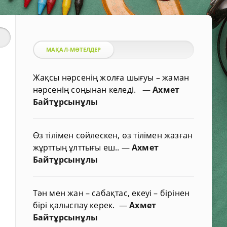
МАҚАЛ-МӘТЕЛДЕР
Жақсы нәрсенің жолға шығуы – жаман
нәрсенің соңынан келеді.
—
Ахмет
Байтұрсынұлы
Өз тілімен сөйлескен, өз тілімен жазған
жұрттың ұлттығы еш..
—
Ахмет
Байтұрсынұлы
Тән мен жан – сабақтас, екеуі – бірінен
бірі қалыспау керек.
—
Ахмет
Байтұрсынұлы