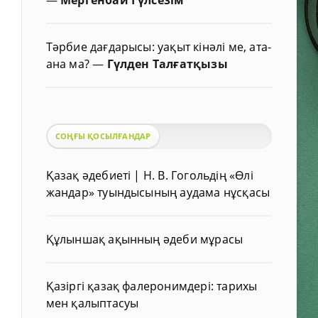
Тәрбие дағдарысы: уақыт кінәлі ме, ата-
ана ма?
—
Гүлден Талғатқызы
СОҢҒЫ ҚОСЫЛҒАНДАР
Қазақ әдебиеті | Н. В. Гогольдің «Өлі
жандар» туындысының аудама нұсқасы
Құлыншақ ақынның әдеби мұрасы
Қазіргі қазақ фалеронимдері: тарихы
мен қалыптасуы