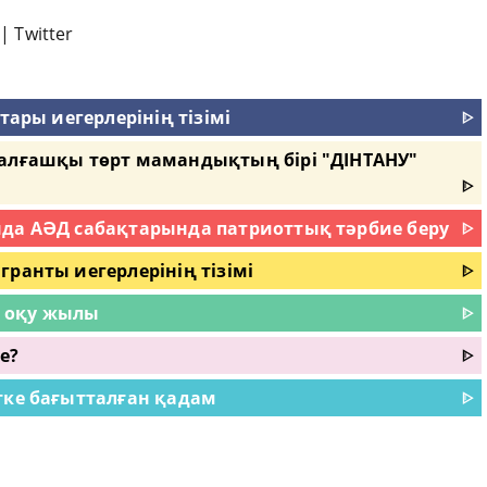
|
Twitter
тары иегерлерінің тізімі
ᐈ
 алғашқы төрт мамандықтың бірі "ДІНТАНУ"
ᐈ
нда АӘД сабақтарында патриоттық тәрбие беру
ᐈ
ранты иегерлерінің тізімі
ᐈ
18 оқу жылы
ᐈ
е?
ᐈ
тке бағытталған қадам
ᐈ