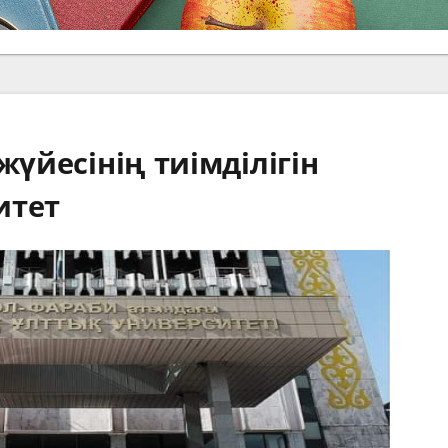
жүйесінің тиімділігін
итет