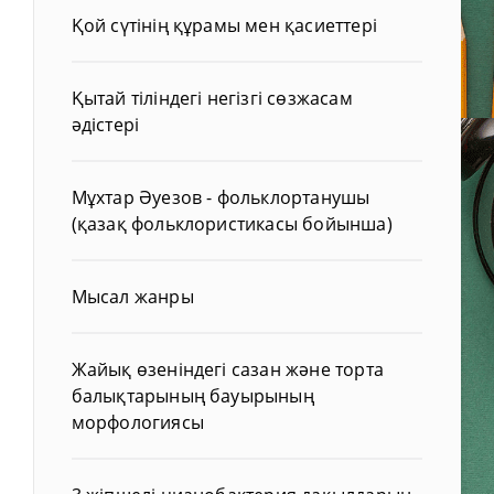
Қой сүтінің құрамы мен қасиеттері
Қытай тіліндегі негізгі сөзжасам
әдістері
Мұхтар Әуезов - фольклортанушы
(қазақ фольклористикасы бойынша)
Мысал жанры
Жайық өзеніндегі сазан және торта
балықтарының бауырының
морфологиясы