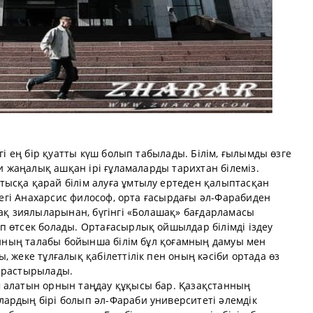
егі ең бір қуатты күш болып табылады. Білім, ғылымды өзге
ми жаңалық ашқан ірі ғұламаларды тарихтан білеміз.
ысқа қарай білім алуға ұмтылу ертеден қалыптасқан
едегі Анахарсис философ, орта ғасырдағы әл-Фарабиден
зақ зиялыларынан, бүгінгі «Болашақ» бағдарламасы
п өтсек болады. Ортағасырлық ойшылдар білімді іздеу
манның талабы бойынша білім бұл қоғамның дамуы мен
 жеке тұлғалық қабілеттілік пен оның кәсіби ортада өз
қарастырылады.
 алатын орнын таңдау құқысы бар. Қазақстанның
ардың бірі болып әл-Фараби университеті әлемдік