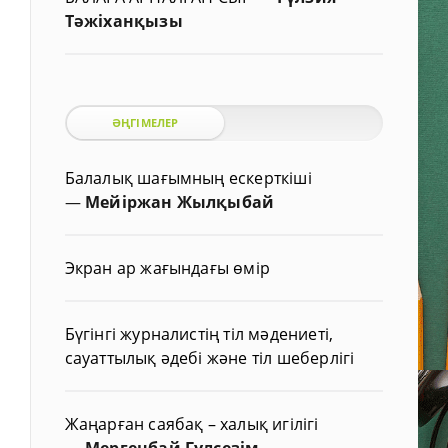
Тәжіханқызы
ӘҢГІМЕЛЕР
Балалық шағымның ескерткіші
—
Мейіржан Жылқыбай
Экран ар жағындағы өмір
Бүгінгі журналистің тіл мәдениеті,
сауаттылық әдебі және тіл шеберлігі
Жаңарған саябақ – халық игілігі
—
Мергенбай Гүлсезім