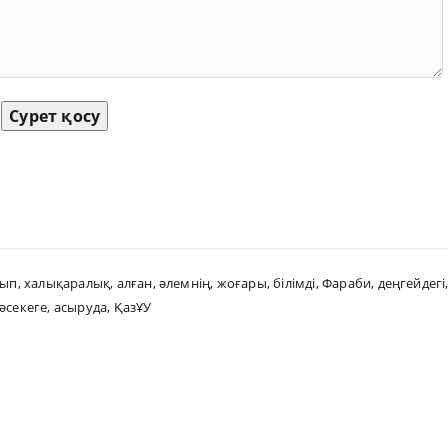
Сурет қосу
лып
,
халықаралық
,
алған
,
әлемнің
,
жоғары
,
білімді
,
Фараби
,
деңгейдегі
әсекеге
,
асыруда
,
ҚазҰУ