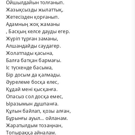
Ойшылдайын толғанып.
Жазықсызды жылаттық,
Жетесізден қорғанып.
Адамның жоқ жаманы
, Басқың келсе дауды егер.
Жүріп тұрған заманы,
Алшандайды саудагер.
Жолатпады қасына,
Балға батқан бармағы.
Іс түскенде басыма,
Бір досым да қалмады.
Әурелеме босқа елес,
Құдай мені қысқанға.
Опасыз сол досқа емес,
Ыразымын дұшпанға.
Құлын байлап, қозы алған,
Бұрынғы ауыл… ойланам.
Жаратылдым тозаңнан,
Топыраққа айналам.