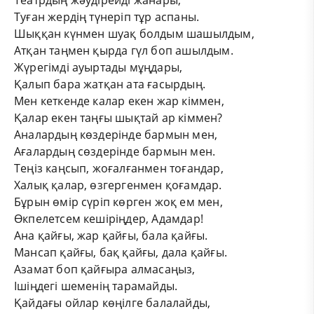
Театрдың жәудірейді жанары,
Туған жердің түнеріп тұр аспаны.
Шыққан күнмен шуақ болдым шашылдым,
Атқан таңмен қырда гүл боп ашылдым.
Жүрегімді ауыртады мұңдары,
Қалып бара жатқан ата ғасырдың.
Мен кеткенде калар екен жар кіммен,
Қалар екен таңғы шықтай ар кіммен?
Аналардың көздерінде бармын мен,
Ағалардың сөздерінде бармын мен.
Теңіз каңсып, жоғалғанмен тоғандар,
Халық қалар, өзгергенмен қоғамдар.
Бұрын өмір сүріп көрген жоқ ем мен,
Өкпелетсем кешіріңдер, Адамдар!
Ана қайғы, жар қайғы, бала қайғы.
Мансап қайғы, бақ қайғы, дала қайғы.
Азамат боп қайғыра алмасаңыз,
Ішіңдегі шеменің тарамайды.
Қайдағы ойлар көңілге балалайды,