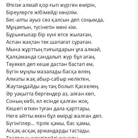
Өткізе алмай қор ғып жүрген өмірін,
Біреулерге жібімейді көңілім.
Бес-алты ауыз сөз қалсын деп соңымда,
Мұңаятын, түсінетін мені кім.
Бұрынғылар бір күні өтсе жылаған,
Аспан жақтан тек шапағат сұраған.
Мына жұрттың пиғылдарын ұға алмай,
Қалқаманда сандалып жүр бұл ағаң.
Тәуекел деп кеше дастан бастап ем,
Бүгін мұңлы мазалады басқа өлең.
Алматы жақ абыр-сабыр неліктен,
Жаутаңдайды аң-таң болып Қаскелең.
Әр уақытта бергендер аз, алған көп,
Соның көбі, ел есінде қалған жоқ.
Кешегі өткен туған дала қарттары,
Here айтты екен бұл өмірді жалған деп.
Бүгінгілер… тірлік қамы, бас қамы,
Асқақ-асқақ армандарды тастады.