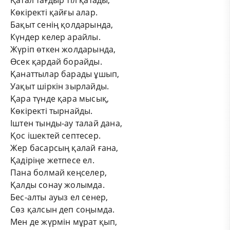
Қатал тағдыр тіл қатады,
Көкіректі қайғы алар.
Бақыт сенің қолдарында,
Күндер келер арайлы.
Жүріп өткен жолдарында,
Өсек қардай борайды.
Қанаттылар барады ұшып,
Уақыт шіркін зырлайды.
Қара түнде қара мысық,
Көкіректі тырнайды.
Іштен тынды-ау талай дана,
Қос ішектей септесер.
Жер басарсың қалай ғана,
Қадіріңе жетпесе ел.
Пана болмай кеңселер,
Қалды сонау жолымда.
Бес-алты ауыз ел сенер,
Сөз қалсын деп соңымда.
Мен де жүрмін мұрат қып,