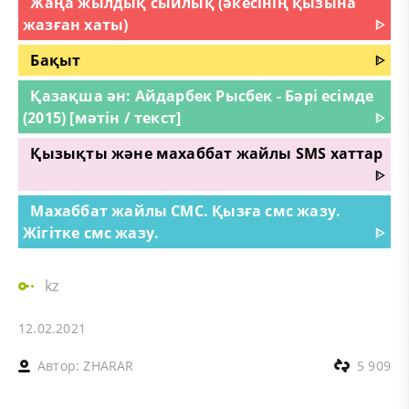
Жаңа жылдық сыйлық (әкесінің қызына
жазған хаты)
ᐈ
Бақыт
ᐈ
Қазақша ән: Айдарбек Рысбек - Бәрі есімде
(2015) [мәтін / текст]
ᐈ
Қызықты және махаббат жайлы SMS хаттар
ᐈ
Махаббат жайлы СМС. Қызға смс жазу.
Жігітке смс жазу.
ᐈ
kz
12.02.2021
Автор:
ZHARAR
5 909