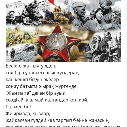
Бесікте жаттым уілдеп,
сол бір сұрапыл соғыс күндерде,
қан кешіп біздің әкелер
сонау батыста жырақ жүргенде.
“Жан папа” деген бір ауыз
сөзді айта алмай қалғандар көп қой,
бір мен бе?..
Жиырмада, қыздар,
жайқалған гүлдей көз тартып бейне жанасың,