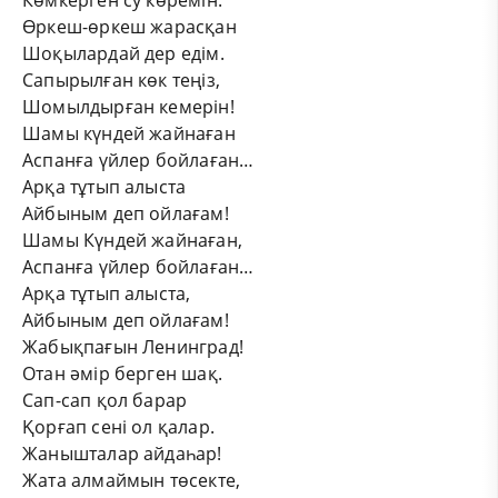
Көмкерген су көремін.
Өркеш-өркеш жарасқан
Шоқылардай дер едім.
Сапырылған көк теңіз,
Шомылдырған кемерін!
Шамы күндей жайнаған
Аспанға үйлер бойлаған…
Арқа тұтып алыста
Айбыным деп ойлағам!
Шамы Күндей жайнаған,
Аспанға үйлер бойлаған…
Арқа тұтып алыста,
Айбыным деп ойлағам!
Жабықпағын Ленинград!
Отан әмір берген шақ.
Сап-сап қол барар
Қорғап сені ол қалар.
Жанышталар айдаһар!
Жата алмаймын төсекте,