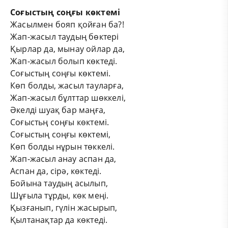
****
Соғыстың соңғы көктемі
Жасылмен бояп қойған ба?!
Жап-жасыл таудың бөктері
Қырлар да, мынау ойлар да,
Жап-жасыл болып көктеді.
Соғыстың соңғы көктемі.
Көп болды, жасыл тауларға,
Жап-жасыл бұлттар шөккелі,
Әкелді шуақ бар маңға,
Соғыстьң соңғы көктемі.
Соғыстың соңғы көктемі,
Көп болды нұрын төккелі.
Жап-жасыл анау аспан да,
Аспан да, сірә, көктеді.
Бойына таудың асылып,
Шұғыла тұрды, көк меңі.
Қызғанып, гүлін жасырып,
Қылтанақтар да көктеді.