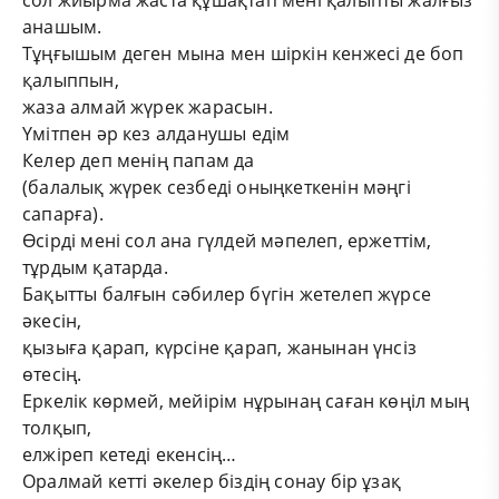
сол жиырма жаста құшақтап мені қалыпты жалғыз
анашым.
Тұңғышым деген мына мен шіркін кенжесі де боп
қалыппын,
жаза алмай жүрек жарасын.
Үмітпен әр кез алданушы едім
Келер деп менің папам да
(балалық жүрек сезбеді оныңкеткенін мәңгі
сапарға).
Өсірді мені сол ана гүлдей мәпелеп, ержеттім,
тұрдым қатарда.
Бақытты балғын сәбилер бүгін жетелеп жүрсе
әкесін,
қызыға қарап, күрсіне қарап, жанынан үнсіз
өтесің.
Еркелік көрмей, мейірім нұрынаң саған көңіл мың
толқып,
елжіреп кетеді екенсің…
Оралмай кетті әкелер біздің сонау бір ұзақ