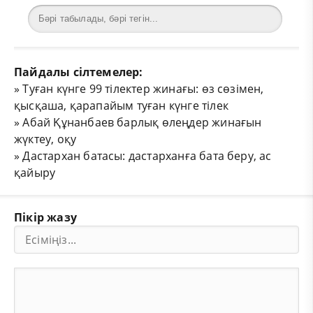
Пайдалы сілтемелер:
»
Туған күнге 99 тілектер жинағы: өз сөзімен,
қысқаша, қарапайым туған күнге тілек
»
Абай Құнанбаев барлық өлеңдер жинағын
жүктеу, оқу
»
Дастархан батасы: дастарханға бата беру, ас
қайыру
Пікір жазу