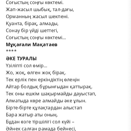
Соғыстың соңғы көктемі.
Жап-жасыл шыбық, тал-дағы,
Орманның жасыл шекпені.
Қуанта, бірақ, алмады,
Сонау бір үйді шеттегі,
Соғыстың соңғы көктемі…
Мұқағали Мақатаев
****
ӘКЕ ТУРАЛЫ
Үзіліпті сол өмір…
Жо, жоқ, өлген жоқ бірақ.
Тек ерлік пен еркіндіктің өлеңін
Айтар болдық бұрынғыдан қаттырақ.
Тек оны ешкім шақырмайды дауыстап,
Алматыда көре алмайды әке ұлын.
Бірте-бірте құлақтардан алыстап
Бара жатыр аты оның.
Бұдан өзге тіршілігі сол күйі –
Әйнек салған рамада бейнесі,