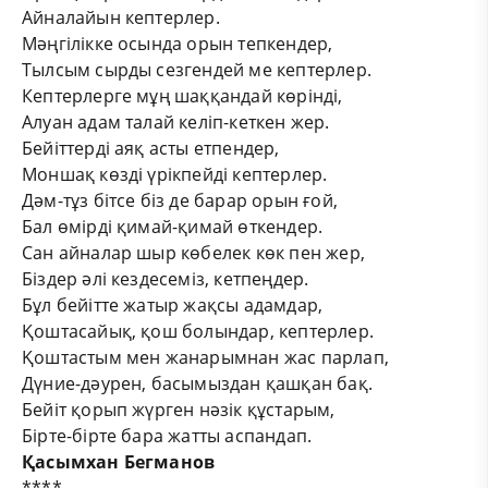
Айналайын кептерлер.
Мәңгілікке осында орын тепкендер,
Тылсым сырды сезгендей ме кептерлер.
Кептерлерге мұң шаққандай көрінді,
Алуан адам талай келіп-кеткен жер.
Бейіттерді аяқ асты етпендер,
Моншақ көзді үрікпейді кептерлер.
Дәм-тұз бітсе біз де барар орын ғой,
Бал өмірді қимай-қимай өткендер.
Сан айналар шыр көбелек көк пен жер,
Біздер әлі кездесеміз, кетпеңдер.
Бұл бейітте жатыр жақсы адамдар,
Қоштасайық, қош болындар, кептерлер.
Қоштастым мен жанарымнан жас парлап,
Дүние-дәурен, басымыздан қашқан бақ.
Бейіт қорып жүрген нәзік құстарым,
Бірте-бірте бара жатты аспандап.
Қасымхан Бегманов