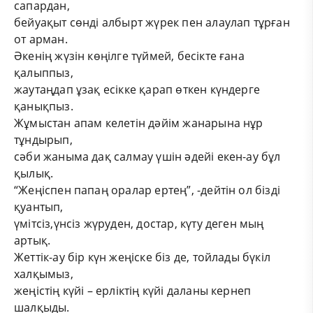
сапардан,
бейуақыт сөнді албырт жүрек пен алаулап тұрған
от арман.
Әкенің жүзін көңілге түймей, бесікте ғана
қалыппыз,
жаутаңдап ұзақ есікке қарап өткен күндерге
қанықпыз.
Жұмыстан апам келетін дәйім жанарына нұр
тұндырып,
сәби жаныма дақ салмау үшін әдейі екен-ау бұл
қылық.
“Жеңіспен папаң оралар ертең”, -дейтін ол бізді
қуантып,
үмітсіз,үнсіз жүруден, достар, күту деген мың
артық.
Жеттік-ау бір күн жеңіске біз де, тойлады бүкіл
халқымыз,
жеңістің күйі – ерліктің күйі даланы кернеп
шалқыды.