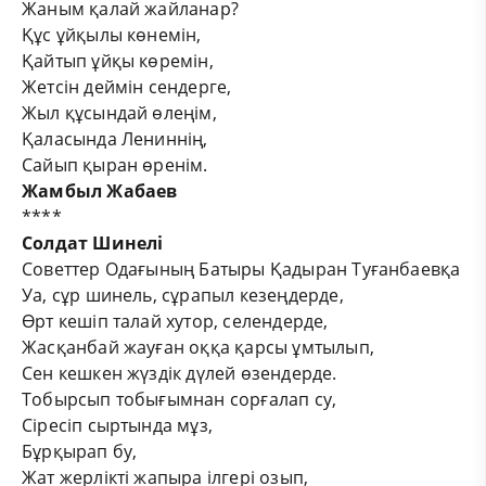
Жаным қалай жайланар?
Құс ұйқылы көнемін,
Қайтып ұйқы көремін,
Жетсін деймін сендерге,
Жыл құсындай өлеңім,
Қаласында Лениннің,
Сайып қыран өренім.
Жамбыл Жабаев
****
Солдат Шинелі
Советтер Одағының Батыры Қадыран Туғанбаевқа
Уа, сұр шинель, сұрапыл кезеңдерде,
Өрт кешіп талай хутор, селендерде,
Жасқанбай жауған оққа қарсы ұмтылып,
Сен кешкен жүздік дүлей өзендерде.
Тобырсып тобығымнан сорғалап су,
Сіресіп сыртында мұз,
Бұрқырап бу,
Жат жерлікті жапыра ілгері озып,