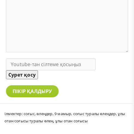
Сурет қосу
ПІКІР ҚАЛДЫРУ
Ілмектер:
соғыс
,
өлеңдер
,
9 мамыр
,
соғыс туралы өлеңдер
,
ұлы
отан соғысы туралы өлең
,
ұлы отан соғысы