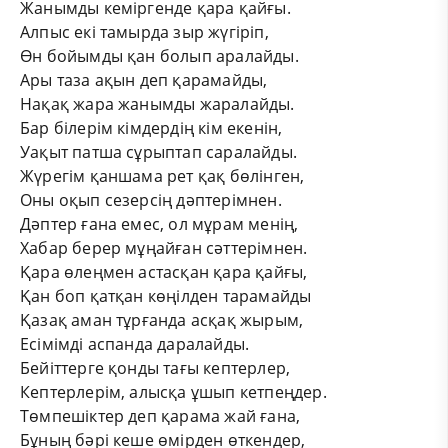
Жанымды кеміргенде қара қайғы.
Алпыс екі тамырда зыр жүгіріп,
Өн бойымды қан болып аралайды.
Ары таза ақын деп қарамайды,
Нақақ жара жанымды жаралайды.
Бар білерім кімдердің кім екенін,
Уақыт патша сұрыптап саралайды.
Жүрегім қаншама рет қақ бөлінген,
Оны оқып сезерсің дәптерімнен.
Дәптер ғана емес, ол мұрам менің,
Хабар берер мұңайған сәттерімнен.
Қара өлеңмен астасқан қара қайғы,
Қан боп қатқан көңілден тарамайды
Қазақ аман тұрғанда асқақ жырым,
Есімімді аспанда даралайды.
Бейіттерге қонды тағы кептерлер,
Кептерлерім, алысқа ұшып кетпеңдер.
Төмпешіктер деп қарама жай ғана,
Бұның бәрі кеше өмірден өткендер,