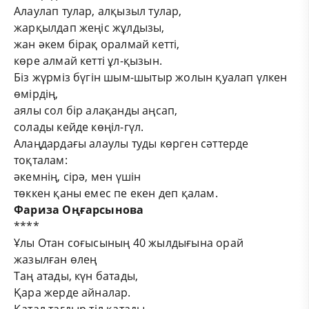
Алаулап тулар, алқызыл тулар,
жарқылдап жеңіс жұлдызы,
жан әкем бірақ оралмай кетті,
көре алмай кетті ұл-қызын.
Біз жүрміз бүгін шым-шытыр жолын қуалап үлкен
өмірдің,
аялы сол бір алақанды аңсап,
солады кейде көңіл-гүл.
Алаңдардағы алаулы туды көрген сәттерде
тоқталам:
әкемнің, сірә, мен үшін
төккен қаны емес пе екен деп қалам.
Фариза Оңғарсынова
****
Ұлы Отан соғысының 40 жылдығына орай
жазылған өлең
Таң атады, күн батады,
Қара жерде айналар.