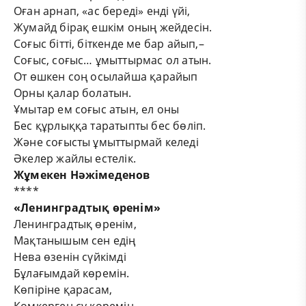
Оған арнап, «ас береді» енді үйі,
Жумайд бірақ ешкім оның жейдесін.
Соғыс бітті, біткенде ме бар айып,–
Соғыс, соғыс… ұмыттырмас ол атын.
От өшкен соң осылайша қарайып
Орны қалар болатын.
Ұмытар ем соғыс атын, ел оны
Бес құрлыққа таратыпты бес бөліп.
Және соғысты ұмыттырмай келеді
Әкелер жайлы естелік.
Жұмекен Нәжімеденов
****
«Ленинградтық өренім»
Ленинградтық өренім,
Мақтанышым сен едің
Нева өзенін сүйкімді
Бұлағымдай көремін.
Көпіріне қарасам,