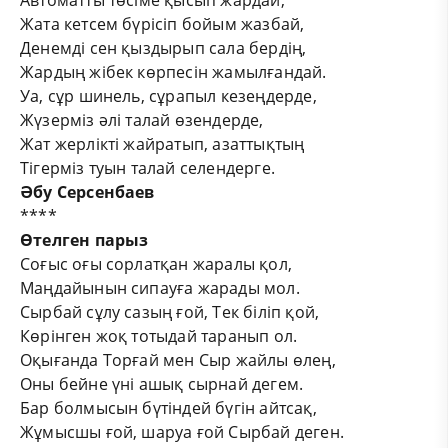
Автоматты төсіме қысып жардай,
Жата кетсем бүрісіп бойым жазбай,
Денемді сен қыздырып сала бердің,
Жардың жібек көрпесін жамылғандай.
Уа, сұр шинель, сұрапыл кезеңдерде,
Жүзерміз әлі талай өзендерде,
Жат жерлікті жайратып, азаттықтың
Тігерміз туын талай селендерге.
Әбу Серсенбаев
****
Өтелген парыз
Соғыс оғы сорлатқан жаралы қол,
Маңдайынын сипауға жарады мол.
Сырбай сұлу сазың ғой, Тек біліп қой,
Көрінген жоқ тотыдай таранып ол.
Оқығанда Торғай мен Сыр жайлы өлең,
Оны бейне үні ашық сырнай дегем.
Бар болмысын бүтіндей бүгін айтсақ,
Жұмысшы ғой, шаруа ғой Сырбай деген.