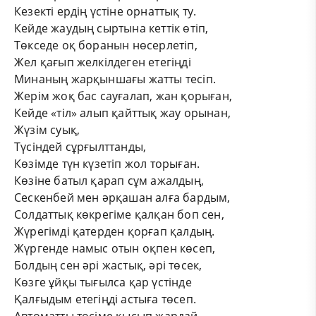
Кезекті ердің үстіне орнаттық ту.
Кейде жаудың сыртына кеттік өтіп,
Төкседе оқ боранын нөсерлетіп,
Жел қағып желкілдеген етегіңді
Минаның жарқыншағы жатты тесіп.
Жерім жоқ бас сауғалап, жан қорыған,
Кейде «тіл» алып қайттық жау орынан,
Жүзім суық,
Түсіндей сұрғылттанды,
Көзімде түн күзетіп жол торыған.
Көзіне батыл қарап сұм ажалдың,
Сескенбей мен әрқашан алға бардым,
Солдаттық көкрегіме қалқан боп сен,
Жүрегімді қатерден қорғап қалдың.
Жүргенде намыс отын оқпен көсеп,
Болдың сен әрі жастық, әрі төсек,
Көзге ұйқы тығылса қар үстінде
Қалғыдым етегіңді астыға төсеп.