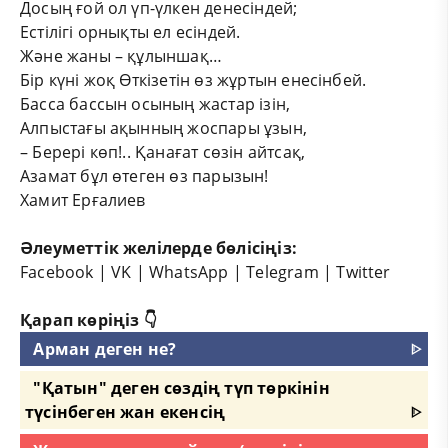
Досың ғой ол үп-үлкен денесіндей;
Естілігі орнықты ел есіндей.
Және жаны – құлыншақ…
Бір күні жоқ Өткізетін өз жұртын енесінбей.
Басса бассын осының жастар ізін,
Алпыстағы ақынның жоспары ұзын,
– Берері көп!.. Қанағат сөзін айтсақ,
Азамат бұл өтеген өз парызын!
Хамит Ерғалиев
Әлеуметтік желілерде бөлісіңіз:
Facebook
|
VK
|
WhatsApp
|
Telegram
|
Twitter
Қарап көріңіз 👇
Арман деген не?
ᐈ
"Қатын" деген сөздің түп төркінін
түсінбеген жан екенсің
ᐈ