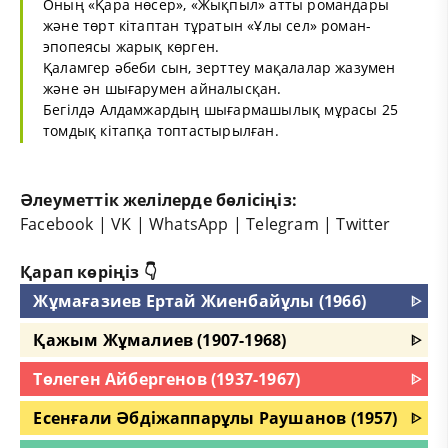
Оның «Қара нөсер», «Жықпыл» атты романдары
және төрт кітаптан тұратын «Ұлы сел» роман-
эпопеясы жарық көрген.
Қаламгер әбеби сын, зерттеу мақалалар жазумен
және ән шығарумен айналысқан.
Бегілдә Алдамжардың шығармашылық мұрасы 25
томдық кітапқа топтастырылған.
Әлеуметтік желілерде бөлісіңіз:
Facebook
|
VK
|
WhatsApp
|
Telegram
|
Twitter
Қарап көріңіз 👇
Жұмағазиев Ертай Жиенбайұлы (1966)
ᐈ
Қажым Жұмалиев (1907-1968)
ᐈ
Төлеген Айбергенов (1937-1967)
ᐈ
Есенғали Әбдіжаппарұлы Раушанов (1957)
ᐈ