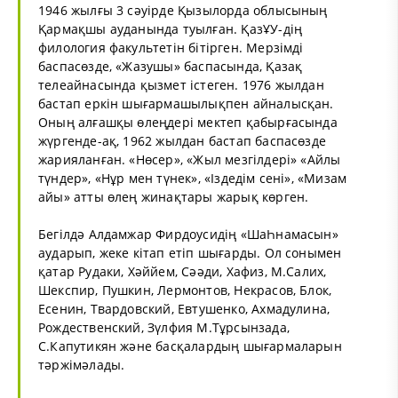
1946 жылғы 3 сәуірде Қызылорда облысының
Қармақшы ауданында туылған. ҚазҰУ-дің
филология факультетін бітірген. Мерзімді
баспасөзде, «Жазушы» баспасында, Қазақ
телеайнасында қызмет істеген. 1976 жылдан
бастап еркін шығармашылықпен айналысқан.
Оның алғашқы өлеңдері мектеп қабырғасында
жүргенде-ақ, 1962 жылдан бастап баспасөзде
жарияланған. «Нөсер», «Жыл мезгілдері» «Айлы
түндер», «Нұр мен түнек», «Іздедім сені», «Мизам
айы» атты өлең жинақтары жарық көрген.
Бегілдә Алдамжар Фирдоусидің «ШаҺнамасын»
аударып, жеке кітап етіп шығарды. Ол сонымен
қатар Рудаки, Хәййем, Сәәди, Хафиз, М.Салих,
Шекспир, Пушкин, Лермонтов, Некрасов, Блок,
Есенин, Твардовский, Евтушенко, Ахмадулина,
Рождественский, Зүлфия М.Тұрсынзада,
С.Капутикян және басқалардың шығармаларын
тәржімәлады.