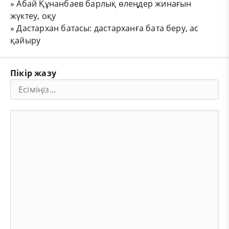
»
Абай Құнанбаев барлық өлеңдер жинағын
жүктеу, оқу
»
Дастархан батасы: дастарханға бата беру, ас
қайыру
Пікір жазу