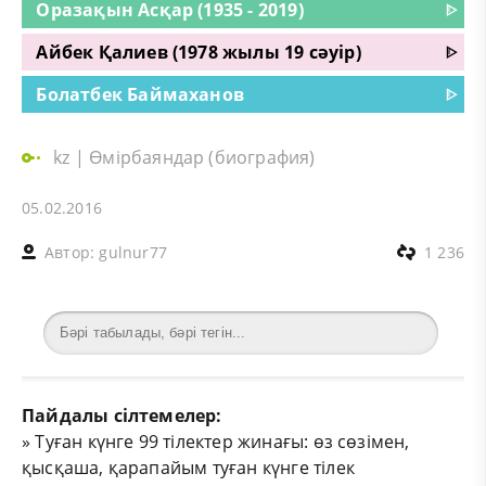
Оразақын Асқар (1935 - 2019)
ᐈ
Айбек Қалиев (1978 жылы 19 сәуір)
ᐈ
Болатбек Баймаханов
ᐈ
kz
|
Өмірбаяндар (биография)
05.02.2016
Автор:
gulnur77
1 236
Пайдалы сілтемелер:
»
Туған күнге 99 тілектер жинағы: өз сөзімен,
қысқаша, қарапайым туған күнге тілек