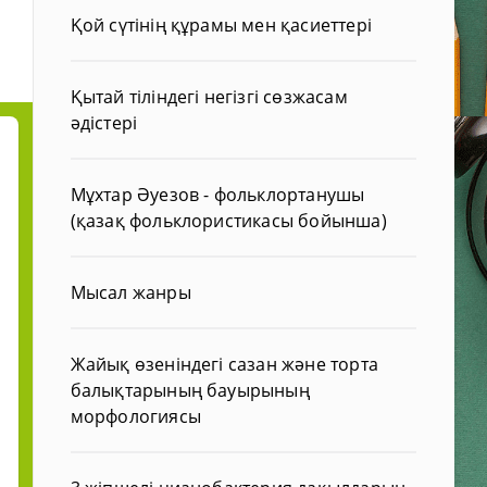
Қой сүтінің құрамы мен қасиеттері
Қытай тіліндегі негізгі сөзжасам
әдістері
Мұхтар Әуезов - фольклортанушы
(қазақ фольклористикасы бойынша)
Мысал жанры
Жайық өзеніндегі сазан және торта
балықтарының бауырының
морфологиясы