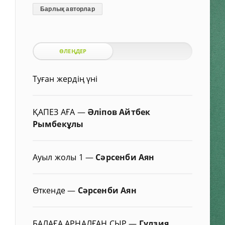
Барлық авторлар
ӨЛЕҢДЕР
Туған жердің үні
ҚАПЕЗ АҒА
—
Әліпов Айтбек
Рымбекұлы
Ауыл жолы 1
—
Сәрсенби Аян
Өткенде
—
Сәрсенби Аян
БАЛАҒА АРНАЛҒАН СЫР
—
Гүлзия