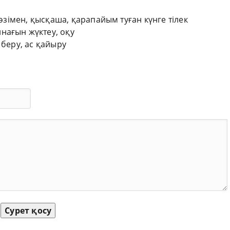
сөзімен, қысқаша, қарапайым туған күнге тілек
нағын жүктеу, оқу
 беру, ас қайыру
Сурет қосу