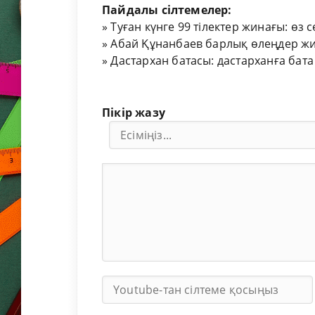
Пайдалы сілтемелер:
»
Туған күнге 99 тілектер жинағы: өз 
»
Абай Құнанбаев барлық өлеңдер жи
»
Дастархан батасы: дастарханға бата
Пікір жазу