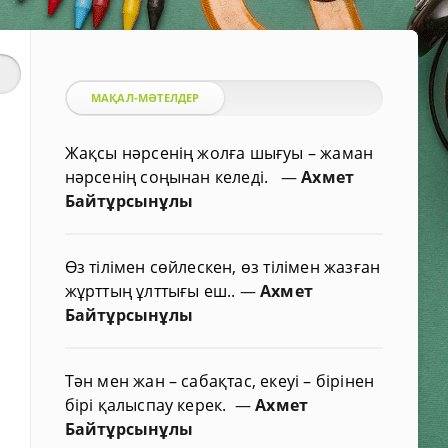
МАҚАЛ-МӘТЕЛДЕР
Жақсы нәрсенің жолға шығуы – жаман
нәрсенің соңынан келеді.
—
Ахмет
Байтұрсынұлы
Өз тілімен сөйлескен, өз тілімен жазған
жұрттың ұлттығы еш..
—
Ахмет
Байтұрсынұлы
Тән мен жан – сабақтас, екеуі – бірінен
бірі қалыспау керек.
—
Ахмет
Байтұрсынұлы