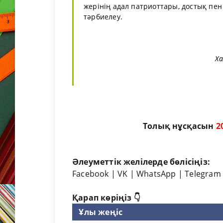
жерінің адал патриоттары, достық пен 
тәрбиелеу.
Ха
Толық нұсқасын
1
Әлеуметтік желілерде бөлісіңіз:
Facebook
|
VK
|
WhatsApp
|
Telegram
Қарап көріңіз 👇
Ұлы жеңіс