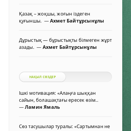
Қазақ – жоқшы, жоғын іздеген
қуғыншы.
—
Ахмет Байтұрсынұлы
Дұрыстық — бұрыстықты білмеген жұрт
азады.
—
Ахмет Байтұрсынұлы
НАҚЫЛ СӨЗДЕР
Ішкі мотивация: «Алаңға шыққан
сайын, болашақтағы ересек өзім..
—
Ламин Ямаль
Сөз тасушылар туралы: «Сартымнан не