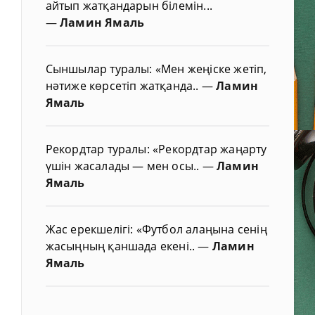
айтып жатқандарын білемін...
—
Ламин Ямаль
Сыншылар туралы: «Мен жеңіске жетіп,
нәтиже көрсетіп жатқанда..
—
Ламин
Ямаль
Рекордтар туралы: «Рекордтар жаңарту
үшін жасалады — мен осы..
—
Ламин
Ямаль
Жас ерекшелігі: «Футбол алаңына сенің
жасыңның қаншада екені..
—
Ламин
Ямаль