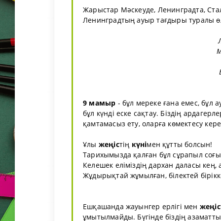
Жарыстар Мәскеуде, Ленинградта, Стал
Ленинградтың ауыр тағдыры туралы ө
М
9
мамыр
- бұл мереке ғана емес, бұл 
бұл күндi еске сақтау. Бiздiң ардагерл
қамтамасыз ету, оларға көмектесу кере
Ұлы
жеңіс
тің
күні
мен құтты болсын!
Тарихымызда қалған бұл сұрапыл соғы
Келешек еліміздің дархан даласы кең,
Жұдырықтай жұмылған, білектей бірікк
Ешқашанда жауынгер ерлігі мен
жеңіс
ұмытылмайды. Бүгінде біздің азаматтық