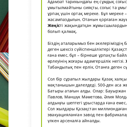
Адамзат тарихындағы ең сұмдық соғыс
ұмытылмайтыны сияқты, соғыс та ұмы
ұрпақ үшін ортақ мереке. Бұл мереке
жасампаздығын, Отанын қорғаған жау
Жеңіс
ті жақындатқан жұмысшылардың е
болып қалмақ.
Біздің аталарымыз бен әкелерімізді
деген шексіз сүйіспеншіліктері Қазақс
ғана емес, бұл – бірнеше ұрпақты ба
өрлеуінің жоғары адамгершілік негізі.
Табандылық пен ерлік, Отанға деген с
Сол бір сұрапыл жылдары Қазақ халқы 
мақтанышын дәлелдеді. 500-ден аса же
Батыры атағын алды. Олар: Бауыржан 
Павлов, Мәншүк Мәметова, Әлия Молда
алдыңғы шептегі ұрыстарда ғана емес,
Сол жылдары Қазақстан миллиондаған
эвакуацияланған завод пен фабрикаларғ
үлкен арсеналға айналды.