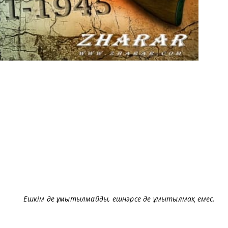
Ешкім де ұмытылмайды, ешнәрсе де ұмытылмақ емес.