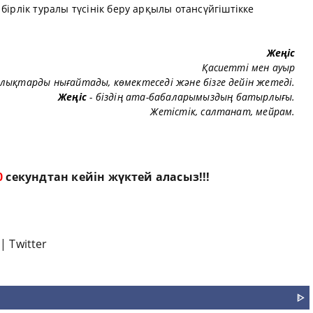
бірлік туралы түсінік беру арқылы отансүйгіштікке
Жеңіс
Қасиеттi мен ауыр
лықтарды нығайтады, көмектеседі және бiзге дейiн жетедi.
Жеңіс
- біздің ата-бабаларымыздың батырлығы.
Жетістік, салтанат, мейрам.
9
секундтан кейін жүктей аласыз!!!
|
Twitter
ᐈ