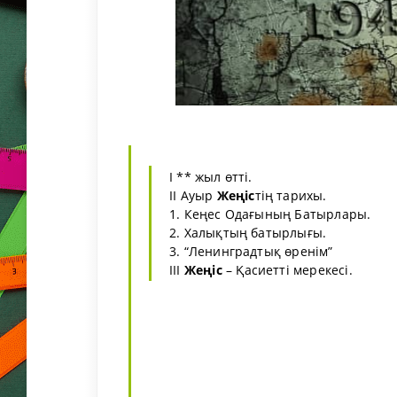
I ** жыл өттi.
II Ауыр
Жеңiс
тiң тарихы.
1. Кеңес Одағының Батырлары.
2. Халықтың батырлығы.
3. “Ленинградтық өренім”
III
Жеңіс
– Қасиеттi мерекесі.