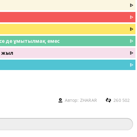
ᐈ
ᐈ
ᐈ
се де ұмытылмақ емес
ᐈ
5 жыл
ᐈ
ᐈ
Автор:
ZHARAR
260 502