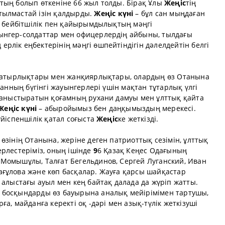
тың болып өткеніне 66 жыл толды. Бірақ Ұлы
Жеңіс
тің
тылмастай ізін қалдырды.
Жеңіс
күні
– бұл сан мыңдаған
 – бейбітшілік пен қайырымдылықтың мәңгі
ынгер-солдаттар мен офицерлердің айбыны, тылдағы
рлік еңбектерінің мәңгі өшпейтіндігін дәлелдейтін белгі
ң батырлықтары мен жанқиярлықтары, олардың өз Отанына
танның бүгінгі жауынгерлері үшін мақтан тұтарлық үлгі
йланыстыратын қоғамның рухани дамуы мен ұлттық қайта
Жеңіс
күні
– абыройымыз бен даңқымыздың мерекесі.
үйіспеншілік қатал соғыста
Жеңіс
ке жеткізді.
өзінің Отанына, жеріне деген патриоттық сезімін, ұлттық
рлестеріміз, оның ішінде
9
6 Қазақ Кеңес Одағының
Момышұлы, Талғат Бегельдинов, Сергей Луганский, Иван
ғұлова және көп басқалар. Жауға қарсы шайқастар
 алыстағы ауыл мен кең байтақ далада да жүріп жатты.
 босқындарды өз бауырына аналық мейірімімен тартушы,
а, майданға керекті оқ -дәрі мен азық-түлік жеткізуші