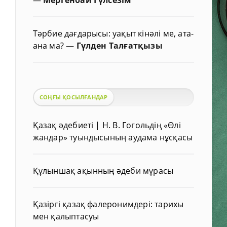
Тәрбие дағдарысы: уақыт кінәлі ме, ата-
ана ма?
—
Гүлден Талғатқызы
СОҢҒЫ ҚОСЫЛҒАНДАР
Қазақ әдебиеті | Н. В. Гогольдің «Өлі
жандар» туындысының аудама нұсқасы
Құлыншақ ақынның әдеби мұрасы
Қазіргі қазақ фалеронимдері: тарихы
мен қалыптасуы