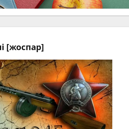
і [жоспар]