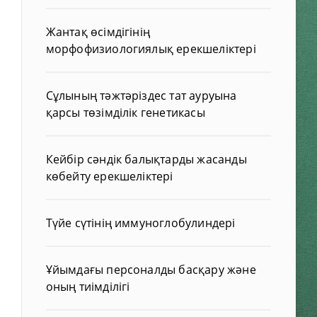
Жантақ өсімдігінің
морфофизиологиялық ерекшеліктері
Сұлының тәжтәріздес тат ауруына
қарсы төзімділік генетикасы
Кейбір сәндік балықтарды жасанды
көбейту ерекшеліктері
Түйе сүтінің иммуноглобулиндері
Ұйымдағы персоналды басқару және
оның тиімділігі