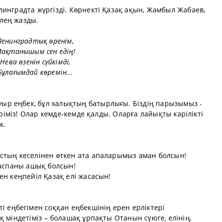
инградта жүргізді. Көрнекті Қазақ ақын, Жамбыл Жабаев,
лең жазды.
Ленинградтық өренім,
ақтанышым сен едің!
Нева өзенін сүйкімді,
Бұлағымдай көремін...
ауыр еңбек, бұл халықтың батырлығы. Бiздiң парызымыз -
еріміз! Олар кемде-кемде қалды. Оларға лайықты кәрілікті
к.
стың кеселінен өткен ата апаларымыз аман болсын!
 аспаны ашық болсын!
ен кеңпейіл Қазақ елі жасасын!
ті еңбегімен соққан еңбекшінің ерен ерліктері
 міндетіміз – болашақ ұрпақты Отанын сүюге, елінің,