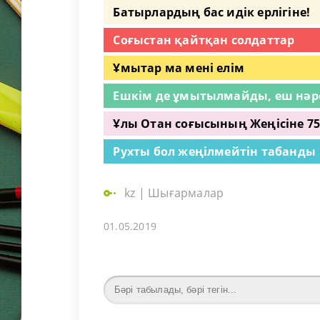
Батырлардың бас идік ерлігіне!
Соғыстан қайтқан солдаттар
Ұмытар ма мені елім
Ешкім де ұмытылмайды, еш нәр
Ұлы Отан соғысының Жеңісіне 7
Рухты бол жеңілмейтін табанды
kz
|
Шығармалар
01.05.2019