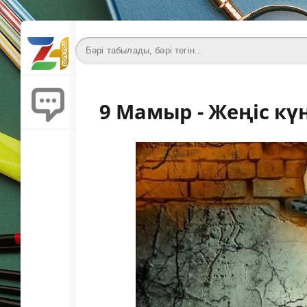
9 Мамыр - Жеңіс күн