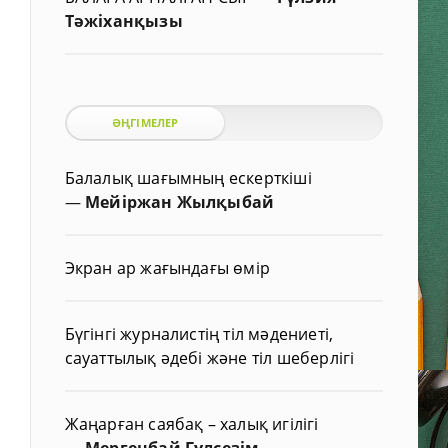
Тәжіханқызы
ӘҢГІМЕЛЕР
Балалық шағымның ескерткіші
—
Мейіржан Жылқыбай
Экран ар жағындағы өмір
Бүгінгі журналистің тіл мәдениеті,
сауаттылық әдебі және тіл шеберлігі
Жаңарған саябақ – халық игілігі
—
Мергенбай Гүлсезім