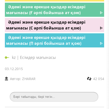
Әдемі және ерекше қыздар есімдері
мағынасы (Ғ әрпі бойынша ат қою)
ᐈ
Әдемі және ерекше қыздар есімдері
мағынасы (С әрпі бойынша ат қою)
ᐈ
Әдемі және ерекше қыздар есімдері
мағынасы (П әрпі бойынша ат қою)
ᐈ
kz
|
Есімдер мағынасы
03.12.2015
Автор:
ZHARAR
42 054