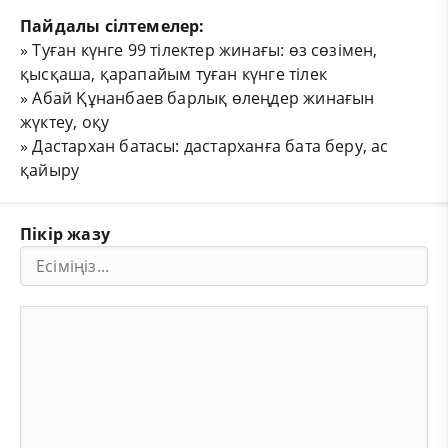
Пайдалы сілтемелер:
»
Туған күнге 99 тілектер жинағы: өз сөзімен,
қысқаша, қарапайым туған күнге тілек
»
Абай Құнанбаев барлық өлеңдер жинағын
жүктеу, оқу
»
Дастархан батасы: дастарханға бата беру, ас
қайыру
Пікір жазу