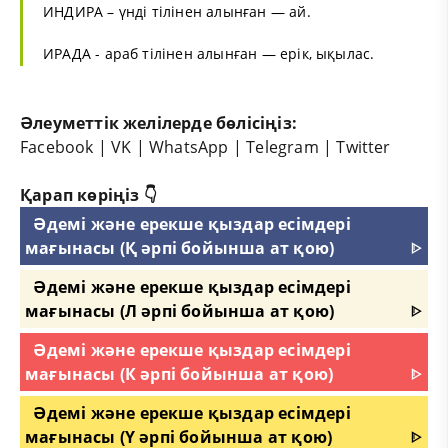
ИНДИРА – үнді тілінен алынған — ай.
ИРАДА - араб тілінен алынған — ерік, ықылас.
Әлеуметтік желілерде бөлісіңіз:
Facebook
|
VK
|
WhatsApp
|
Telegram
|
Twitter
Қарап көріңіз 👇
Әдемі және ерекше қыздар есімдері
мағынасы (Қ әрпі бойынша ат қою)
ᐈ
Әдемі және ерекше қыздар есімдері
мағынасы (Л әрпі бойынша ат қою)
ᐈ
Әдемі және ерекше қыздар есімдері
мағынасы (К әрпі бойынша ат қою)
ᐈ
Әдемі және ерекше қыздар есімдері
мағынасы (Ү әрпі бойынша ат қою)
ᐈ