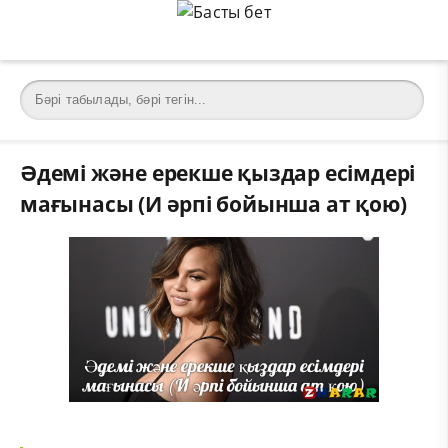
Әдемі және ерекше қыздар есімдері
мағынасы (И әрпі бойынша ат қою)