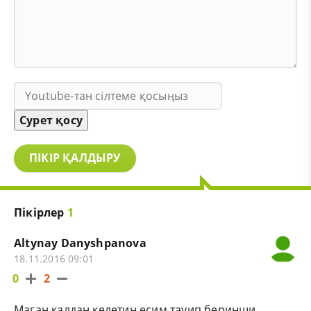
Сурет қосу
ПІКІР ҚАЛДЫРУ
Пікірлер
1
Altynay Danyshpanova
18.11.2016 09:01
0
2
Маган калдан келетин есим тауип беринши