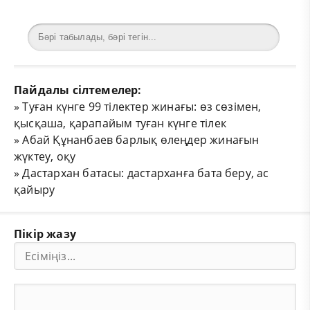
Пайдалы сілтемелер:
»
Туған күнге 99 тілектер жинағы: өз сөзімен,
қысқаша, қарапайым туған күнге тілек
»
Абай Құнанбаев барлық өлеңдер жинағын
жүктеу, оқу
»
Дастархан батасы: дастарханға бата беру, ас
қайыру
Пікір жазу