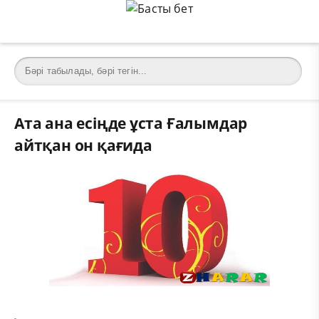
Ата ана есіңде ұста Ғалымдар
айтқан он қағида