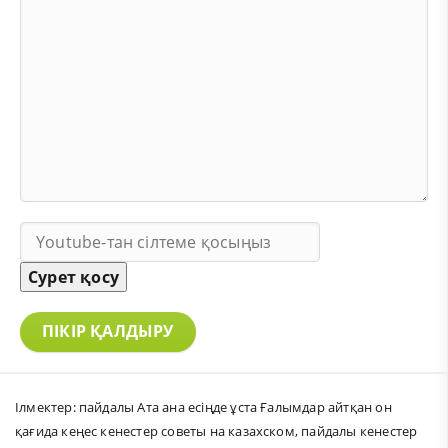
Сурет қосу
ПІКІР ҚАЛДЫРУ
Ілмектер:
пайдалы Ата ана есіңде ұста Ғалымдар айтқан он
қағида кеңес кенестер советы на казахском
,
пайдалы кенестер