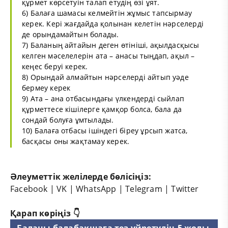
құрмет көрсетуін талап етудің өзі ұят.
6) Балаға шамасы келмейтін жұмыс тапсырмау
керек. Кері жағдайда қолынан келетін нәрселерді
де орындамайтын болады.
7) Баланың айтайын деген өтініші, ақылдасқысы
келген мәселелерін ата – анасы тыңдап, ақыл –
кеңес беруі керек.
8) Орындай алмайтын нәрселерді айтып уәде
бермеу керек
9) Ата – ана отбасындағы үлкендерді сыйлап
құрметтесе кішілерге қамқор болса, бала да
сондай болуға ұмтылады.
10) Балаға отбасы ішіндегі біреу ұрсып жатса,
басқасы оны жақтамау керек.
Әлеуметтік желілерде бөлісіңіз:
Facebook
|
VK
|
WhatsApp
|
Telegram
|
Twitter
Қарап көріңіз 👇
Баланы балабақшаға тез үйретудің 5 жолы