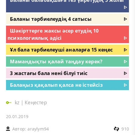
ᐈ
Баланы тәрбиелеудің 4 сатысы
ᐈ
Шәкірттерге жаксы әсер етудің 10
психологиялық әдісі
ᐈ
Ұл бала тәрбиелеуші аналарға 15 кеңес
ᐈ
Мамандықты қалай таңдау керек?
ᐈ
3 жастағы бала нені білуі тиіс
ᐈ
Балаңыз қақалып қалса не істейсіз
ᐈ
kz
|
Кеңестер
20.01.2019
Автор:
araylym94
910