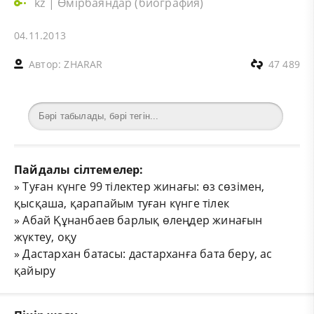
kz
|
Өмірбаяндар (биография)
04.11.2013
Автор:
ZHARAR
47 489
Пайдалы сілтемелер:
»
Туған күнге 99 тілектер жинағы: өз сөзімен,
қысқаша, қарапайым туған күнге тілек
»
Абай Құнанбаев барлық өлеңдер жинағын
жүктеу, оқу
»
Дастархан батасы: дастарханға бата беру, ас
қайыру