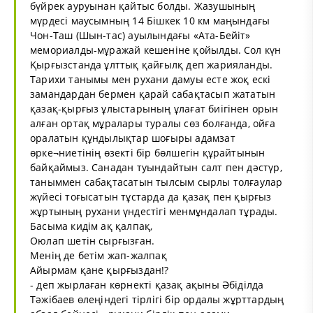
бүйрек ауруынан қайтыс болды. Жазушының
мүрдесі маусымның 14 Бішкек 10 км маңындағы
Чон-Таш (Шын-тас) ауылындағы «Ата-Бейіт»
мемориалды-мұражай кешеніне қойылды. Сол күн
Қырғызстанда ұлттық қайғылқ деп жарияланды.
Тарихи танымы мен рухани дамуы есте жоқ ескі
замандардан бермен қарай сабақтасып жататын
қазақ-қырғыз ұлыстарының ұлағат биігінен орын
алған ортақ мұралары туралы сөз болғанда, ойға
оралатын құндылықтар шоғыры адамзат
өрке¬ниетінің өзекті бір бөлшегін құрайтынын
байқаймыз. Санадан туындайтын салт пен дәстүр,
таныммен сабақтасатын тылсым сырлы толғаулар
жүйесі тоғысатын тұстарда да қазақ пен қырғыз
жұртының рухани үндестігі менмұндалап тұрады.
Басыма кидім ақ қалпақ,
Оюлап шетін сырғызған.
Менің де бетім жап-жалпақ
Айырмам қане қырғыздан!?
- деп жырлаған көрнекті қазақ ақыны Әбіділда
Тәжібаев өлеңіндегі тірлігі бір ордалы жұрттардың