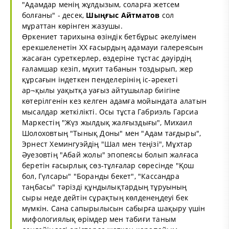
"Адамдар менің жұлдызым, соларға жетсем
болғаны" - десек,
Шыңғыс
Айтматов
сол
мұраттан көрінген жазушы.
Өркениет тарихына өзіндік бетбұрыс әкелуімен
ерекшеленетін ХХ ғасырдың адамауи галереясын
жасаған суреткерлер, өздеріне тұстас дәуірдің
ғаламшар кезіп, мұхит табанын тоздырып, жер
құрсағын індеткен пенделерінің іс-әрекеті
ар¬қылы уақытқа уағыз айтушылар биігіне
көтерілгенін кез келген адамға мойындата алатын
мысалдар жеткілікті. Осы тұста Габриэль Гарсиа
Маркестің "Жүз жылдық жалғыздығы", Михаил
Шолоховтың "Тынық Доны" мен "Адам тағдыры",
Эрнест Хемингуэйдің "Шал мен теңізі", Мұхтар
Әуезовтің "Абай жолы" эпопеясы болып жалғаса
беретін ғасырлық сөз-тұлғалар сөресінде "Қош
бол, Гүлсары" "Боранды бекет", "Кассандра
таңбасы" тәрізді құндылықтардың тұруының
сыры неде дейтін сұрақтың көлденеңдеуі бек
мүмкін. Сана сапырылысын сабырға шақыру үшін
мифологиялық өрімдер мен табиғи таным