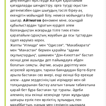
деңгейіндегі өрістерде жатқан қарапайым
қағидаларды шендестіру, орға түсуді оқыстан
дегенімізбен одан шығудың тәсілі біреу-ақ
екендігін мойындай білу, немесе мойындата білу
шығар.
Айтматов
феномені міне, осындай
құбылыстардан тұратын күрделі әлем
болғандықтан жоғарыда тілге тиек еткен
қарапайым сұрақтың жауабын да осы тұстардан
іздеп көруіміз керек.
Жалпы "Илиада" мен "Одиссея", "Махабхарата"
мен "Манастан" бермен қарайғы "адами
оқулықтардың", шамамен "Дон-Кихоттан" бастап
екінші демі ашылды деп пайымдауға әбден
болатын сияқты. Әңгіме, асыра дәріптеу мен
әсірелей әрлеуден, тарихи баяндаудан бірте-бірте
арыла бастаған сөз өнері, енді екінші бір ерекше
әлем - адам зердесінің ішкі иірімдері мен ой
толқындарынан бастау алатын таным табиғатына
қарай бет бұра бастаған тұс туралы. Әдеби
әлемнің осы екінші кезеңінде туған жұлдыздар
шоғыры ерлік пен өрліктің, зұлымдық пен
махаббаттың, наным мен сенімнің шырмала