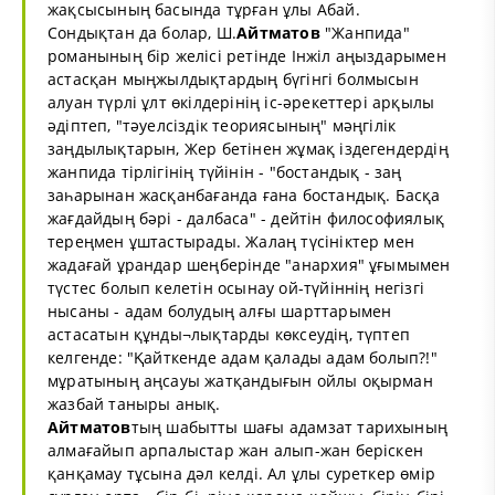
жақсысының басында тұрған ұлы Абай.
Сондықтан да болар, Ш.
Айтматов
"Жанпида"
романының бір желісі ретінде Інжіл аңыздарымен
астасқан мыңжылдықтардың бүгінгі болмысын
алуан түрлі ұлт өкілдерінің іс-әрекеттері арқылы
әдіптеп, "тәуелсіздік теориясының" мәңгілік
заңдылықтарын, Жер бетінен жұмақ іздегендердің
жанпида тірлігінің түйінін - "бостандық - заң
заһарынан жасқанбағанда ғана бостандық. Басқа
жағдайдың бәрі - далбаса" - дейтін философиялық
тереңмен ұштастырады. Жалаң түсініктер мен
жадағай ұрандар шеңберінде "анархия" ұғымымен
түстес болып келетін осынау ой-түйіннің негізгі
нысаны - адам болудың алғы шарттарымен
астасатын құнды¬лықтарды көксеудің, түптеп
келгенде: "Қайткенде адам қалады адам болып?!"
мұратының аңсауы жатқандығын ойлы оқырман
жазбай таныры анық.
Айтматов
тың шабытты шағы адамзат тарихының
алмағайып арпалыстар жан алып-жан беріскен
қанқамау тұсына дәл келді. Ал ұлы суреткер өмір