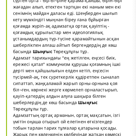
сүрген орта - бір-бі¬ріне қарама-қайшы, бірін-бірі
жағадан алып, етектен тартқан екі наным мен екі
сенімнің майдан даласы еді. Шеңберден шығып
кету мүмкіндігі мыңнан біреу ғана бұйырған
қоғамда жүріп-ақ адамзатқа ортақ қауіптің -
қоғамдық құрылыстар мен идеологиялық
ұстанымдардың түр-түсіне қарамайтынын асқан
шеберлікпен алғаш айтып бергендердің де көш
басында
Шыңғыс
Төреқұлұлы тұр.
Адамзат тарихындағы "ең жетілген, еңсесі биік,
ережесі қатал" коммунизм құрушы қоғамның ішкі
дерті мен қайшылығын елден кетіп, еңсесін
түсірмей-ақ, тек суреткерлік құдіретпен сыналап
сипаттап, жаңқаламай жарып орны-орнына қоя
біл¬ген, көрнекі жерге көрмелеп орналастырып,
қауіп-қатердің алдын алуға шақыра білген
шеберлердің де көш басында
Шыңғыс
Төреқұлұлы тұр.
Адамзаттың ортақ арманын, ортақ мақсатын, ізгі
үмітін оңаша отырып ой елегінен өткізгендер
тобын тарлан тарих тұлғалар қатарына қосады.
Жарық пен көлеңкенің көлбеуінде жатқан көмескі