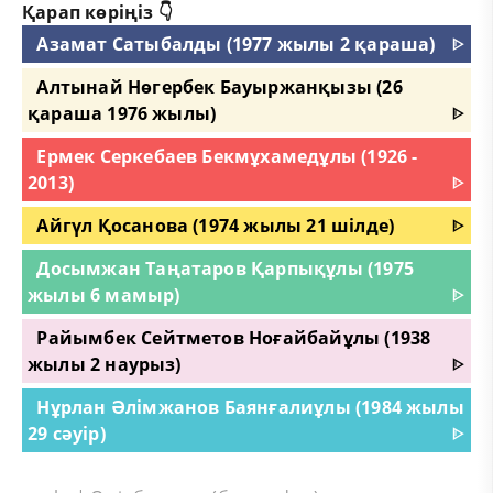
Қарап көріңіз 👇
Азамат Сатыбалды (1977 жылы 2 қараша)
ᐈ
Алтынай Нөгербек Бауыржанқызы (26
қараша 1976 жылы)
ᐈ
Ермек Серкебаев Бекмұхамедұлы (1926 -
2013)
ᐈ
Айгүл Қосанова (1974 жылы 21 шілде)
ᐈ
Досымжан Таңатаров Қарпықұлы (1975
жылы 6 мамыр)
ᐈ
Райымбек Сейтметов Ноғайбайұлы (1938
жылы 2 наурыз)
ᐈ
Нұрлан Әлімжанов Баянғалиұлы (1984 жылы
29 сәуір)
ᐈ