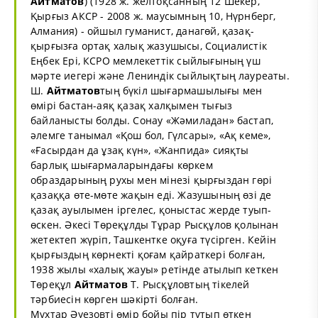
Айтматов
) (1928 ж. желтоқсанның 12 Шекер,
Қырғыз АКСР - 2008 ж. маусымның 10, Нүрнберг,
Алмания) - ойшыл гуманист, данагөй, қазақ-
қырғызға ортақ халық жазушысы, Социалистік
Еңбек Ері, КСРО мемлекеттік сыйлығының үш
мәрте иегері және Лениндік сыйлықтың лауреаты.
Ш.
Айтматов
тың бүкіл шығармашылығы мен
өмірі бастан-аяқ қазақ халқымен тығыз
байланысты болды. Сонау «Жәмиладан» бастап,
әлемге танымал «Қош бол, Гүлсары», «Ақ кеме»,
«Ғасырдан да ұзақ күн», «Жанпида» сияқты
барлық шығармаларындағы көркем
образдарының рухы мен мінезі қырғыздан гөрі
қазаққа өте-мөте жақын еді. Жазушының өзі де
қазақ ауылымен іргелес, қоныстас жерде туып-
өскен. Әкесі Төреқұлды Тұрар Рысқұлов қолынан
жетектеп жүріп, Ташкентке оқуға түсірген. Кейін
қырғыздың көрнекті қоғам қайраткері болған,
1938 жылы «халық жауы» ретінде атылып кеткен
Төреқұл
Айтматов
Т. Рысқұловтың тікелей
тәрбиесін көрген шәкірті болған.
Мұхтар Әуезовті өмір бойы пір тұтып өткен