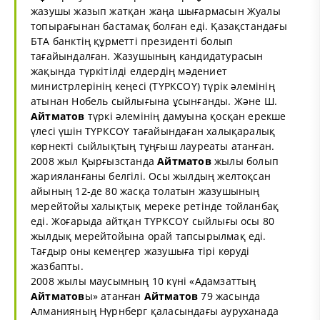
жазушы жазып жатқан жаңа шығармасын Жуалы
топырағынан бастамақ болған еді. Қазақстандағы
БТА банктің құрметті президенті болып
тағайындалған. Жазушының кандидатурасын
жақында түркітілді елдердің мәдениет
министрлерінің кеңесі (ТҮРКСОY) түрік әлемінің
атынан Нобель сыйлығына ұсынғанды. Және Ш.
Айтматов
түркі әлемінің дамуына қосқан ерекше
үлесі үшін ТҮРКСОY тағайындаған халықаралық
көрнекті сыйлықтың тұңғыш лауреаты атанған.
2008 жыл Қырғызстанда
Айтматов
жылы болып
жарияланғаны белгілі. Осы жылдың желтоқсан
айының 12-де 80 жасқа толатын жазушының
мерейтойы халықтық мереке ретінде тойланбақ
еді. Жоғарыда айтқан ТҮРКСОY сыйлығы осы 80
жылдық мерейтойына орай тапсырылмақ еді.
Тағдыр оны кемеңгер жазушыға тірі көруді
жазбапты.
2008 жылы маусымның 10 күні «Адамзаттың
Айтматов
ы» атанған
Айтматов
79 жасында
Алманияның Нүрнберг қаласындағы ауруханада