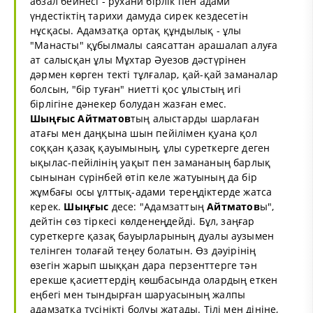
абзал бейнесі - рухани бірлік пен адами
үндестіктің тарихи дамуда сирек кездесетін
нұсқасы. Адамзатқа ортақ құндылық - ұлы
"Манасты" құбылмалы саясаттан арашалап алуға
ат салысқан ұлы Мұхтар Әуезов дәстүрінен
дәрмен көрген текті тұлғалар, қай-қай заманалар
болсын, "бір туған" ниетті қос ұлыстың игі
бірлігіне дәнекер болудан жазған емес.
Шыңғыс
Айтматов
тың алыстарды шарлаған
атағы мен даңқына шын пейілімен қуана қол
соққан қазақ қауымының, ұлы суреткерге деген
ықылас-пейілінің уақыт пен замананың барлық
сынынан сүрінбей өтіп келе жатуының да бір
жұмбағы осы ұлттық-адами тереңдіктерде жатса
керек.
Шыңғыс
десе: "Адамзаттың
Айтматов
ы",
дейтін сөз тіркесі көлденеңдейді. Бұл, заңғар
суреткерге қазақ бауырларының дуалы аузымен
телінген толағай теңеу болатын. Өз дәуірінің
өзегін жарып шыққан дара перзенттерге тән
ерекше қасиеттердің көшбасында олардың еткен
еңбегі мен тындырған шаруасының жалпы
адамзатқа түсінікті болуы жатады. Тілі мен дініне,