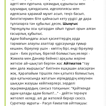
әдеті мен ғұрпына, қоғамдық құрылысы мен
қауымдық қағидасына, идеологиясы мен
идеясына қарамай мұхит асып, теңіз басып,
биіктіктермен біте қайнасып кету үрдісі де дара
тұлғаларға тән құбылыс десек,
Шыңғыс
Төреқұлұлы осы қатардан ойып тұрып орын алған
ғасырлық құбылыс.
Адам бойындағы асыл қасиеттердің арда
тармағын алаулы азаптар құрсауында ғұмыр
кешкен, біреулер үшін - көптің бірі, енді біреулер
үшін - биік рухтың, бірегей болмыстың иелері -
Жәмила мен Данияр бейнесі арқылы жеріне
жеткізе ай¬шықтап берген жас
Айтматов
"тау
мен дала жыршысы" биігінен ешқашан аласарған
жоқ. Қарапайым тіршілік пен қатыгез болмыстың
ара-қатынасында жататын иірімдердің илеуінен
шыққан жазушы кейіпкерлері, зерделі
оқырмандардың сансыз толқынын: "Қайткенде
адам қалады адам болып?..." - дейтін тереңге
жетелеп келеді, әлі де жетелей берері сөзсіз.
Суреткер мұраты - Расул Ғамзатов айтпақшы: