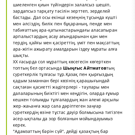
шиеленген қиын түйіндерін залалсыз шешіп,
зардапсыз тарқату тәсілін зерттеп, зерделей
бастады. Дәл осы екінші кезеңнің тұсында күшті
мен әлсіздің, билік пен бұқараның, пенде мен
табиғаттың ара-қатынастарындағы аласапыран
арпалыстардың асау ағындарынан қан мен
тердің, қайғы мен қасіреттің, үміт пен мақсаттың
ара-жігін ажырату амалдарын іздеу мұраты алға
шықты.
ХХ ғасырда сол мұраттың көсегесін көгерткен
топтың бел ортасында
Шыңғыс
Айтматов
тың
суреткерлік тұлғасы тұр.Қазақ пен қырғыздың
қадым заманнан бері көзінің қарашығындай
сақтаған қасиетті жәдігерлері - таулары мен
далаларының биіктігі мен кеңдігін, оларда ғұмыр
кешкен толымды тұлғалардың жан әлемі арқылы
жер-жаһанға жар сала дәріптеген заңғар
суреткердің өзіне тұстас дәуір болмысына тигізген
әсер-ықпалы да зор болғанын мойындауымыз
керек.
"Адамзаттың бәрін сүй", дейді қазақтың бар