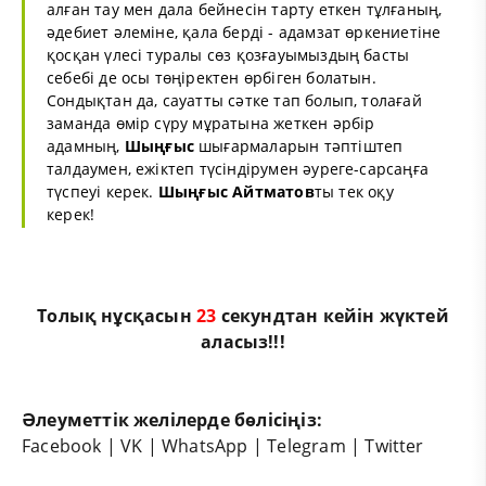
алған тау мен дала бейнесін тарту еткен тұлғаның,
әдебиет әлеміне, қала берді - адамзат өркениетіне
қосқан үлесі туралы сөз қозғауымыздың басты
себебі де осы төңіректен өрбіген болатын.
Сондықтан да, сауатты сәтке тап болып, толағай
заманда өмір сүру мұратына жеткен әрбір
адамның,
Шыңғыс
шығармаларын тәптіштеп
талдаумен, ежіктеп түсіндірумен әуреге-сарсаңға
түспеуі керек.
Шыңғыс
Айтматов
ты тек оқу
керек!
Толық нұсқасын
22
секундтан кейін жүктей
аласыз!!!
Әлеуметтік желілерде бөлісіңіз:
Facebook
|
VK
|
WhatsApp
|
Telegram
|
Twitter