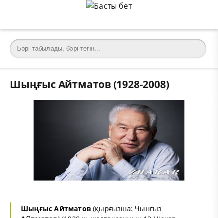
Шыңғыс Айтматов (1928-2008)
Шыңғыс
Айтматов
(қырғызша: Чынгыз