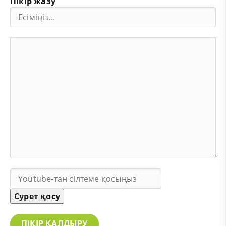
Пікір жазу
Сурет қосу
ПІКІР ҚАЛДЫРУ