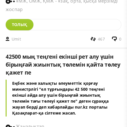
ҰМЖ, ОМЖ, ҚМЖ - Ұзақ, орта, қысқа мерзімді
жоспар
ТОЛЫҚ
Umit
467
0
42500 мың теңгені екінші рет алу үшін
бірыңғай жиынтық төлемін қайта төлеу
қажет пе
Еңбек және халықты әлеуметтік қорғау
министрлігі "ел тұрғындары 42 500 теңгені
екінші айда алу үшін бірыңғай жиынтық
төлемін тағы төлеуі қажет пе" деген сұраққа
жауап берді деп хабарлайды
nur.kz
порталы
Қазақпарат
-қа сілтеме жасап.
Жаңалықтар