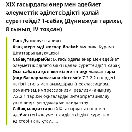
XІX ғасырдағы өнер мен әдебиет
әлеуметтік әділетсіздікті қалай
суреттейді? 1-сабақ (Дүниежүзі тарихы,
8 сынып, IV тоқсан)
Пән:
Дүниежүзі тарихы
Ұзақ мерзімді жоспар бөлімі:
Америка Құрама
Штаттарының күшеюі
Сабақ тақырыбы:
ІX ғасырдағы өнер мен әдебиет
әлеуметтік әділетсіздікті қалай суреттейді? 1-сабақ
Осы сабақта қол жеткізілетін оқу мақсаттары
(оқу бағдарламасына сілтеме):
7.2.2.2 өнердегі
негізгі стиль мен ағымдарды (неоклассицизм,
романтизм, импрессионизм, реализм) анықтау
7.2.2.1 тарихи оқиғаларды интерпретациялау
үшін өнер туындыларын пайдалану
Сабақ мақсаттары:
ХІХ ғасырдағы өнер мен
әдебиеттегі әлеуметтік әділетсіздікті суреттеу
әдістерін анықтау......