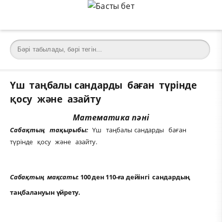
Үш таңбалы сандарды баған түрінде
қосу және азайту
Математика пәні
Сабақтың тақырыбы:
Үш таңбалы сандарды баған
түрінде қосу және азайту.
Сабақтың мақсаты
: 100 ден 110-ға дейінгі сандардың
таңбалануын үйрету.