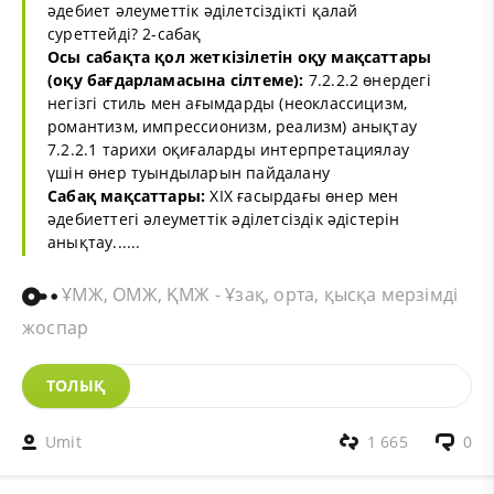
әдебиет әлеуметтік әділетсіздікті қалай
суреттейді? 2-сабақ
Осы сабақта қол жеткізілетін оқу мақсаттары
(оқу бағдарламасына сілтеме):
7.2.2.2 өнердегі
негізгі стиль мен ағымдарды (неоклассицизм,
романтизм, импрессионизм, реализм) анықтау
7.2.2.1 тарихи оқиғаларды интерпретациялау
үшін өнер туындыларын пайдалану
Сабақ мақсаттары:
ХІХ ғасырдағы өнер мен
әдебиеттегі әлеуметтік әділетсіздік әдістерін
анықтау......
ҰМЖ, ОМЖ, ҚМЖ - Ұзақ, орта, қысқа мерзімді
жоспар
ТОЛЫҚ
Umit
1 665
0