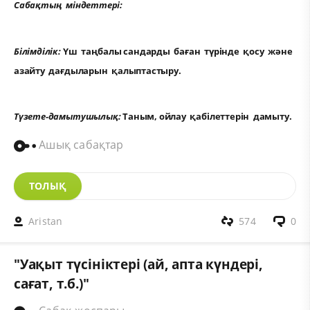
Сабақтың міндеттері:
Білімділік:
Үш таңбалы сандарды баған түрінде қосу және
азайту дағдыларын қалыптастыру.
Түзете-дамытушылық:
Таным, ойлау қабілеттерін дамыту.
Ашық сабақтар
ТОЛЫҚ
Aristan
574
0
"Уақыт түсініктері (ай, апта күндері,
сағат, т.б.)"