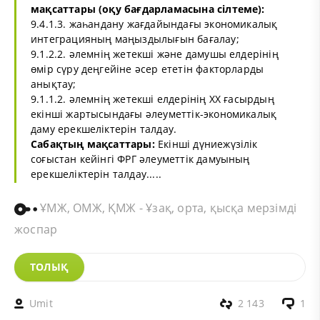
мақсаттары (оқу бағдарламасына сілтеме):
9.4.1.3. жаһандану жағдайындағы экономикалық
интеграцияның маңыздылығын бағалау;
9.1.2.2. әлемнің жетекші және дамушы елдерінің
өмір сүру деңгейіне әсер ететін факторларды
анықтау;
9.1.1.2. әлемнің жетекші елдерінің ХХ ғасырдың
екінші жартысындағы әлеуметтік-экономикалық
даму ерекшеліктерін талдау.
Сабақтың мақсаттары:
Екінші дүниежүзілік
соғыстан кейінгі ФРГ әлеуметтік дамуының
ерекшеліктерін талдау.....
ҰМЖ, ОМЖ, ҚМЖ - Ұзақ, орта, қысқа мерзімді
жоспар
ТОЛЫҚ
Umit
2 143
1