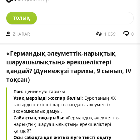
ТОЛЫҚ
ZHARAR
1 059
0
«Германдық әлеуметтік-нарықтық
шаруашылықтың» ерекшеліктері
қандай? (Дүниежүзі тарихы, 9 сынып, IV
тоқсан)
Пән:
Дүниежүзі тарихы
Ұзақ мерзімді жоспар бөлімі:
Еуропаның ХХ
ғасырдың екінші жартысындағы әлеуметтік-
экономикалық дамуы.
Сабақтың тақырыбы:
«Германдық әлеуметтік-
нарықтық шаруашылықтың» ерекшеліктері
қандай?
Осы сабақта қол жеткізілуге тиісті оқыту