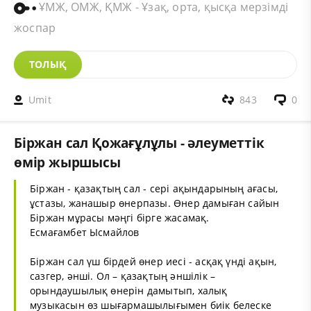
ҰМЖ, ОМЖ, ҚМЖ - Ұзақ, орта, қысқа мерзімді
жоспар
ТОЛЫҚ
Umit
843
0
Біржан сал Қожағұлұлы - әлеуметтік
өмір жыршысы
Біржан - қазақтың сал - сері ақындарының ағасы,
ұстазы, жанашыр өнерпазы. Өнер дамыған сайын
Біржан мұрасы мәңгі бірге жасамақ.
Есмағамбет Ысмайлов
Біржан сал үш бірдей өнер иесі - асқақ үнді ақын,
сазгер, әнші. Ол – қазақтың әншілік –
орындаушылық өнерін дамытып, халық
музыкасын өз шығармашылығымен биік белеске