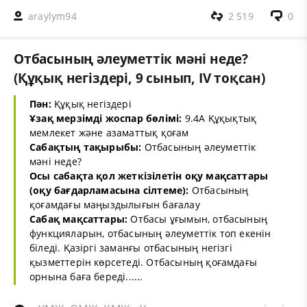
araylym94
2 519
0
Отбасының әлеуметтік мәні неде?
(Құқық негіздері, 9 сынып, IV тоқсан)
Пән:
Құқық негіздері
Ұзақ мерзімді жоспар бөлімі:
9.4A Құқықтық
мемлекет және азаматтық қоғам
Сабақтың тақырыбы:
Отбасының әлеуметтік
мәні неде?
Осы сабақта қол жеткізілетін оқу мақсаттары
(оқу бағдарламасына сілтеме):
Отбасының
қоғамдағы маңыздылығын бағалау
Сабақ мақсаттары:
Отбасы ұғымын, отбасының
функцияларын, отбасының әлеуметтік топ екенін
біледі. Қазіргі заманғы отбасының негізгі
қызметтерін көрсетеді. Отбасының қоғамдағы
орнына баға береді......