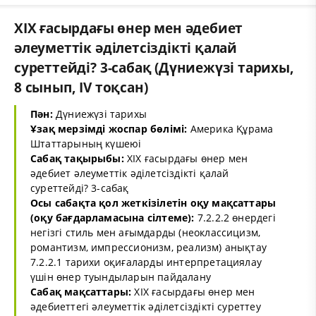
XІX ғасырдағы өнер мен әдебиет
әлеуметтік әділетсіздікті қалай
суреттейді? 3-сабақ (Дүниежүзі тарихы,
8 сынып, IV тоқсан)
Пән:
Дүниежүзі тарихы
Ұзақ мерзімді жоспар бөлімі:
Америка Құрама
Штаттарының күшеюі
Сабақ тақырыбы:
XІX ғасырдағы өнер мен
әдебиет әлеуметтік әділетсіздікті қалай
суреттейді? 3-сабақ
Осы сабақта қол жеткізілетін оқу мақсаттары
(оқу бағдарламасына сілтеме):
7.2.2.2 өнердегі
негізгі стиль мен ағымдарды (неоклассицизм,
романтизм, импрессионизм, реализм) анықтау
7.2.2.1 тарихи оқиғаларды интерпретациялау
үшін өнер туындыларын пайдалану
Сабақ мақсаттары:
ХІХ ғасырдағы өнер мен
әдебиеттегі әлеуметтік әділетсіздікті суреттеу