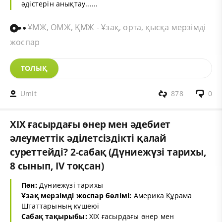
әдістерін анықтау......
ҰМЖ, ОМЖ, ҚМЖ - Ұзақ, орта, қысқа мерзімді
жоспар
ТОЛЫҚ
Umit
878
0
XІX ғасырдағы өнер мен әдебиет
әлеуметтік әділетсіздікті қалай
суреттейді? 2-сабақ (Дүниежүзі тарихы,
8 сынып, IV тоқсан)
Пән:
Дүниежүзі тарихы
Ұзақ мерзімді жоспар бөлімі:
Америка Құрама
Штаттарының күшеюі
Сабақ тақырыбы:
XІX ғасырдағы өнер мен