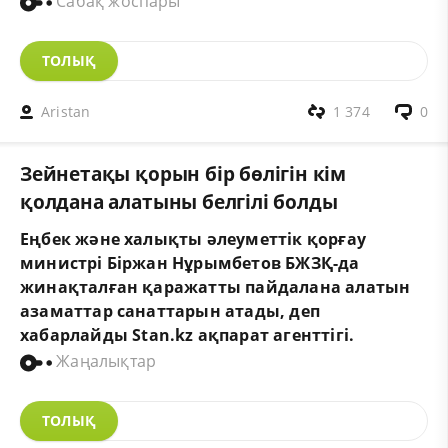
Сабақ жоспары
ТОЛЫҚ
Aristan
1 374
0
Зейнетақы қорын бір бөлігін кім
қолдана алатыны белгілі болды
Еңбек және халықты әлеуметтік қорғау
министрі Біржан Нұрымбетов БЖЗҚ-да
жинақталған қаражатты пайдалана алатын
азаматтар санаттарын атады, деп
хабарлайды
Stan.kz
ақпарат агенттігі.
Жаңалықтар
ТОЛЫҚ