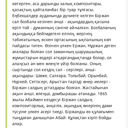
көтерген, аса дарынды халық композиторы,
қазақтың қайталанбас бір туар тұлғасы.
Еңбекшілдер ауданында дүниеге келген Біржан
сал бозбала кезінен әнші - ақындардың қасына
еріп той - думанның сәніне айналған. Бозбаланың
ақындыққа бейімдегені елінің, жерінің,
табиғатының, өскен ортасының ықпалының көп
пайдасы тиген. Өзінен үлкен Ержан, Нұржан деген
ағалары болған сол заманның шаруашылық
жұмыстарын өздері атқарғандықтанда болар, ол
алаңсыз ән мен өлеңге үйір болғаны. Оның
сыртында сол кездің сал - серілері, әнші-
ақындары: Шөже, Салғара, Толыбай, Орынбай,
Нүркей, Сегізсері, Арыстан тәрізді өнер иелері -
Біржан салдың ұстаздары болған. Жастайынан
ақын әнші, өлеңші, домбырашы атанады. 1865
жылы Абаймен кездесуі Біржан салдың
композиторлық, әншілік, ақындық өнерінің дами
түсуіне үлкен әсері тиеді. Біржанды өз құлағымен
тыңдаған данышпан Абай: Құлақтан кіріп бойды
алар,