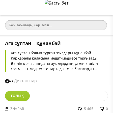
Аға сұлтан – Құнанбай
Аға сұлтан болып тұрған жылдары Құнанбай
Қарқаралы қаласына мешіт-медресе тұрғызады.
Өзінің қол астындағы ауылдардың үлкен-кішісін
сол мешіт-медресеге тартады. Жас балаларды......
Диктанттар
ТОЛЫҚ
ZHARAR
5 465
0