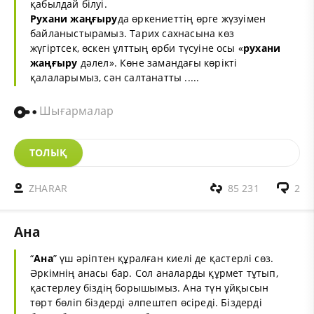
қабылдай білуі.
Рухани жаңғыру
да өркениеттің өрге жүзуімен
байланыстырамыз. Тарих сахнасына көз
жүгіртсек, өскен ұлттың өрби түсуіне осы «
рухани
жаңғыру
дәлел». Көне замандағы көрікті
қалаларымыз, сән салтанатты .....
Шығармалар
ТОЛЫҚ
ZHARAR
85 231
2
Ана
“
Ана
” үш әріптен құралған киелі де қастерлі сөз.
Әркімнің анасы бар. Сол аналарды құрмет тұтып,
қастерлеу біздің борышымыз. Ана түн ұйқысын
төрт бөліп біздерді әлпештеп өсіреді. Біздерді