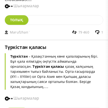
Шығармалар
ТОЛЫҚ
Marufzhan`
79 460
1
Түркістан қаласы
Түркістан
– Қазақстанның көне қалаларының бірі.
Бұл қала еліміздің оңтүстік аймағында
орналасқан.
Түркістан
қаласы
қазақ халқының
тарихымен тығыз байланысты. Орта ғасырларда
(ХҮІ – ХҮІІІғғ) ол Орта Азия мен Қыпшақ даласы
халықтарының саяси орталығы болған. Беріде
Қазақ хандығының.....
Шығармалар