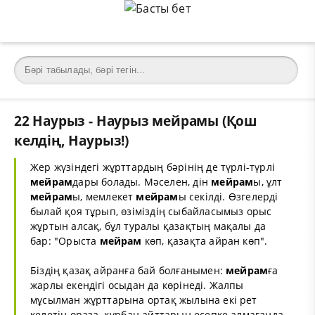
22 Наурыз - Наурыз мейрамы (Қош
келдің, Наурыз!)
Жер жүзіндегі жұрттардың бәрінің де түрлі-түрлі
мейрам
дары болады. Мәселен, дін
мейрам
ы, ұлт
мейрам
ы, мемлекет
мейрам
ы секілді. Өзгелерді
былай қоя тұрып, өзіміздің сыбайласымыз орыс
жұртын алсақ, бұл туралы қазақтың мақалы да
бар: "Орыста
мейрам
көп, қазақта айран көп".
Біздің қазақ айранға бай болғанымен:
мейрам
ға
жарлы екендігі осыдан да көрінеді. Жалпы
мұсылман жұрттарына ортақ жылына екі рет
келетін ораза, құрбан айттарын есепке алмағанда,