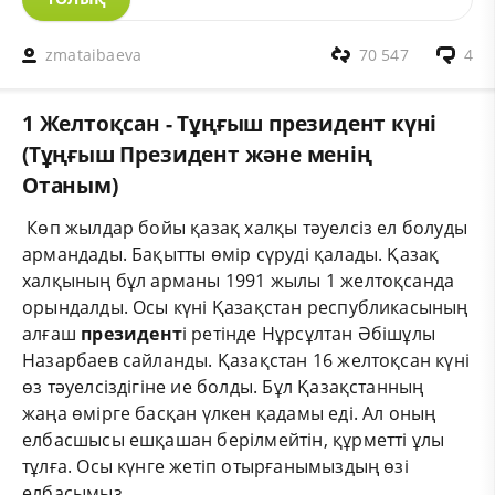
zmataibaeva
70 547
4
1 Желтоқсан - Тұңғыш президент күні
(Тұңғыш Президент және менің
Отаным)
Көп жылдар бойы қазақ халқы тәуелсіз ел болуды
армандады. Бақытты өмір сүруді қалады. Қазақ
халқының бұл арманы 1991 жылы 1 желтоқсанда
орындалды. Осы күні Қазақстан республикасының
алғаш
президент
і ретінде Нұрсұлтан Әбішұлы
Назарбаев сайланды. Қазақстан 16 желтоқсан күні
өз тәуелсіздігіне ие болды. Бұл Қазақстанның
жаңа өмірге басқан үлкен қадамы еді. Ал оның
елбасшысы ешқашан берілмейтін, құрметті ұлы
тұлға. Осы күнге жетіп отырғанымыздың өзі
елбасымыз.....