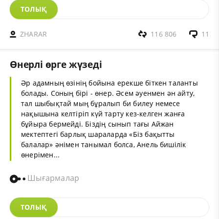
ТОЛЫҚ
ZHARAR
116 806
11
Өнерлі өрге жүзеді
Әр адамның өзінің бойына ерекше біткен таланты
болады. Соның бірі - өнер. Әсем әуенмен ән айту,
тал шыбықтай мың бұралып би билеу немесе
нақышына келтіріп күй тарту кез-келген жанға
бұйыра бермейді. Біздің сынып тағы Айжан
мектептегі барлық шараларда «Біз бақытты
балалар» әнімен танымал болса, Анель бишілік
өнерімен...
Шығармалар
ТОЛЫҚ