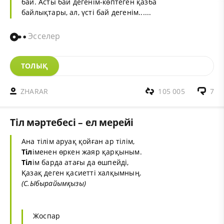
бай. Асты бай дегенім-көптеген қазба
байлықтары, ал, үсті бай дегенім......
Эсселер
ТОЛЫҚ
ZHARAR
105 005
7
Тіл мәртебесі – ел мерейі
Ана тілім аруақ қойған ар тілім,
Тіл
іменен өркен жаяр қарқыным.
Тіл
ім барда атағы да өшпейді,
Қазақ деген қасиетті халқымның.
(С.Ыбырайымқызы)
Жоспар