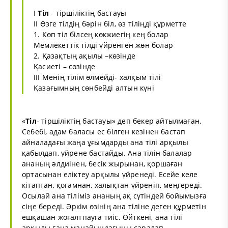
І
Тіл
- тіршіліктің бастауы
ІІ Өзге тілдің бәрін біл, өз тіліңді құрметте
1. Көп тіл білсең көкжиегің кең болар
Мемлекеттік тілді үйренген жөн болар
2. Қазақтың ақылы –көзінде
Қасиеті – сөзінде
ІІІ Менің тілім өлмейді- халқым тілі
Қазағымның сөнбейді алтын күні
«
Тіл
- тіршіліктің бастауы» деп бекер айтылмаған.
Себебі, адам баласы ес білген кезінен бастап
айналадағы жаңа ұғымдарды ана тілі арқылы
қабылдап, үйрене бастайды. Ана тілін балалар
ананың әлдиінен, бесік жырынан, қоршаған
ортасынан еліктеу арқылы үйренеді. Есейе келе
кітаптан, қоғамнан, халықтан үйреніп, меңгереді.
Осылай ана тіліміз ананың ақ сүтіндей бойымызға
сіңе береді. Әркім өзінің ана тіліне деген құрметін
ешқашан жоғалтпауға тиіс. Өйткені, ана тілі
арқылы ғана маңайындағыны саралап.....