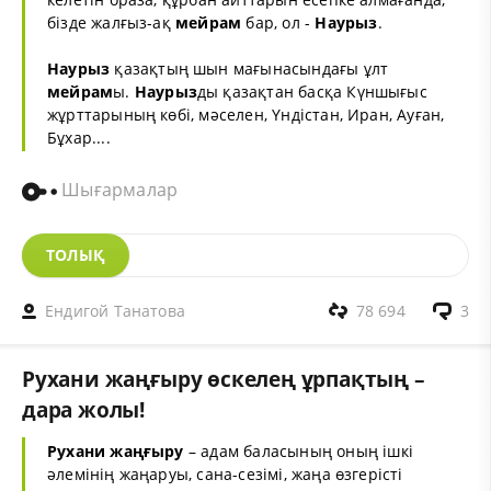
бізде жалғыз-ақ
мейрам
бар, ол -
Наурыз
.
Наурыз
қазақтың шын мағынасындағы ұлт
мейрам
ы.
Наурыз
ды қазақтан басқа Күншығыс
жұрттарының көбі, мәселен, Үндістан, Иран, Ауған,
Бұхар....
Шығармалар
ТОЛЫҚ
Ендигой Танатова
78 694
3
Рухани жаңғыру өскелең ұрпақтың –
дара жолы!
Рухани жаңғыру
– адам баласының оның ішкі
әлемінің жаңаруы, сана-сезімі, жаңа өзгерісті