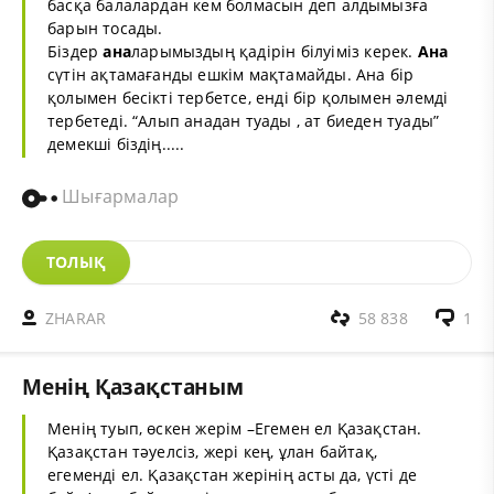
басқа балалардан кем болмасын деп алдымызға
барын тосады.
Біздер
ана
ларымыздың қадірін білуіміз керек.
Ана
сүтін ақтамағанды ешкім мақтамайды. Ана бір
қолымен бесікті тербетсе, енді бір қолымен әлемді
тербетеді. “Алып анадан туады , ат биеден туады”
демекші біздің.....
Шығармалар
ТОЛЫҚ
ZHARAR
58 838
1
Менің Қазақстаным
Менің туып, өскен жерім –Егемен ел Қазақстан.
Қазақстан тәуелсіз, жері кең, ұлан байтақ,
егеменді ел. Қазақстан жерінің асты да, үсті де