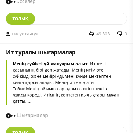
Эсселер
ТОЛЫҚ
насух саягул
49 303
0
Ит туралы шығармалар
Менің сүйікті
үй жануары
м ол ит
.
Ит
жеті
қазынынң бірі деп жатады. Менің итім өте
сүйкімді және мейірімді.Мені күнде мектептен
кейін қарсы алады. Менің итімнің аты-
Тобик.Менің ойымша әр адам өз итін шексіз
жақсы көреді. Итімнің көптеген қылықтары маған
қатты.....
Шығармалар
ТОЛЫҚ