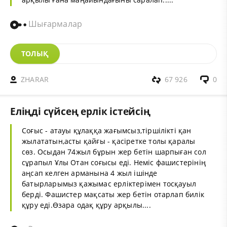
Шығармалар
ТОЛЫҚ
ZHARAR
67 926
0
Еліңді сүйсең ерлік істейсің
Соғыс - атауы құлаққа жағымсыз,тіршілікті қан
жылататын,асты қайғы - қасіретке толы қаралы
сөз. Осыдан 74жыл бұрын жер бетін шарпыған сол
сұрапыл Ұлы Отан соғысы еді. Неміс фашистерінің
аңсап келген арманына 4 жыл ішінде
батырларымыз қажымас ерліктерімен тосқауыл
берді. Фашистер мақсаты жер бетін отарлап билік
құру еді.Өзара одақ құру арқылы....