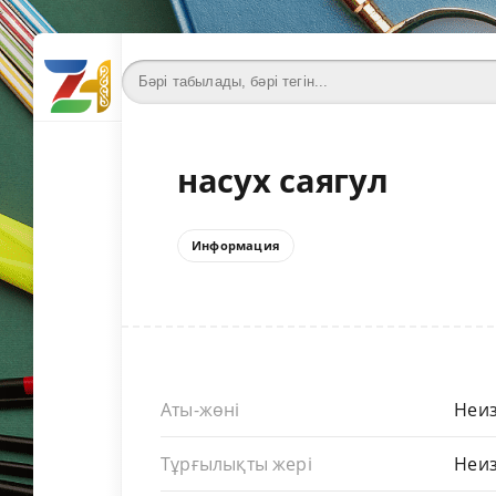
насух саягул
Информация
Аты-жөні
Неиз
Тұрғылықты жері
Неиз