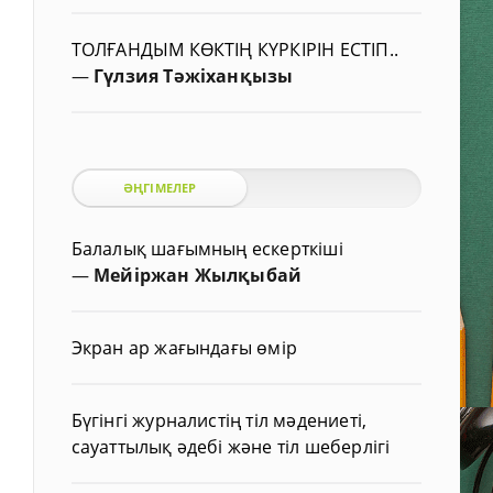
ТОЛҒАНДЫМ КӨКТІҢ КҮРКІРІН ЕСТІП..
—
Гүлзия Тәжіханқызы
ӘҢГІМЕЛЕР
Балалық шағымның ескерткіші
—
Мейіржан Жылқыбай
Экран ар жағындағы өмір
Бүгінгі журналистің тіл мәдениеті,
сауаттылық әдебі және тіл шеберлігі