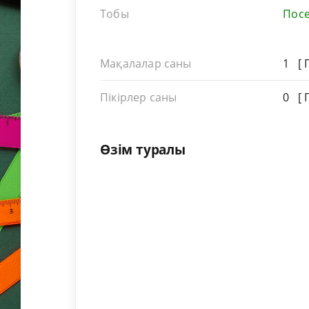
Тобы
Посе
Мақалалар саны
1 [
Пікірлер саны
0 [ 
Өзім туралы