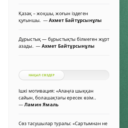
Қазақ – жоқшы, жоғын іздеген
қуғыншы.
—
Ахмет Байтұрсынұлы
Дұрыстық — бұрыстықты білмеген жұрт
азады.
—
Ахмет Байтұрсынұлы
НАҚЫЛ СӨЗДЕР
Ішкі мотивация: «Алаңға шыққан
сайын, болашақтағы ересек өзім..
—
Ламин Ямаль
Сөз тасушылар туралы: «Сартымнан не