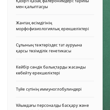
Қазіргі қазақ фалеронимдері: тарихы
мен қалыптасуы
Жантақ өсімдігінің
морфофизиологиялық ерекшеліктері
Сұлының тәжтәріздес тат ауруына
қарсы төзімділік генетикасы
Кейбір сәндік балықтарды жасанды
көбейту ерекшеліктері
Түйе сүтінің иммуноглобулиндері
Ұйымдағы персоналды басқару және