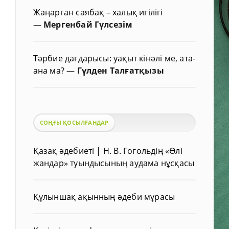
Жаңарған саябақ – халық игілігі
—
Мергенбай Гүлсезім
Тәрбие дағдарысы: уақыт кінәлі ме, ата-
ана ма?
—
Гүлден Талғатқызы
СОҢҒЫ ҚОСЫЛҒАНДАР
Қазақ әдебиеті | Н. В. Гогольдің «Өлі
жандар» туындысының аудама нұсқасы
Құлыншақ ақынның әдеби мұрасы