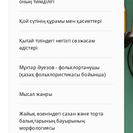
оның тиімділігі
Қой сүтінің құрамы мен қасиеттері
Қытай тіліндегі негізгі сөзжасам
әдістері
Мұхтар Әуезов - фольклортанушы
(қазақ фольклористикасы бойынша)
Мысал жанры
Жайық өзеніндегі сазан және торта
балықтарының бауырының
морфологиясы