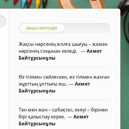
МАҚАЛ-МӘТЕЛДЕР
Жақсы нәрсенің жолға шығуы – жаман
нәрсенің соңынан келеді.
—
Ахмет
Байтұрсынұлы
Өз тілімен сөйлескен, өз тілімен жазған
жұрттың ұлттығы еш..
—
Ахмет
Байтұрсынұлы
Тән мен жан – сабақтас, екеуі – бірінен
бірі қалыспау керек.
—
Ахмет
Байтұрсынұлы