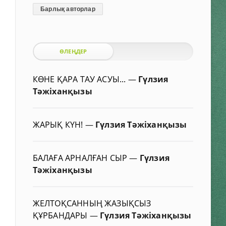
Барлық авторлар
ӨЛЕҢДЕР
КӨНЕ ҚАРА ТАУ АСУЫ...
—
Гүлзия
Тәжіханқызы
ЖАРЫҚ КҮН!
—
Гүлзия Тәжіханқызы
БАЛАҒА АРНАЛҒАН СЫР
—
Гүлзия
Тәжіханқызы
ЖЕЛТОҚСАННЫҢ ЖАЗЫҚСЫЗ
ҚҰРБАНДАРЫ
—
Гүлзия Тәжіханқызы