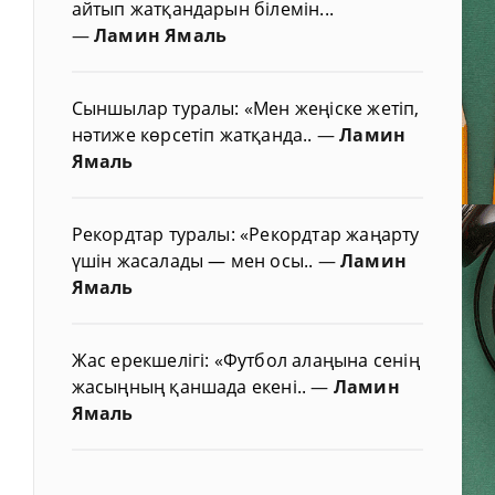
айтып жатқандарын білемін...
—
Ламин Ямаль
Сыншылар туралы: «Мен жеңіске жетіп,
нәтиже көрсетіп жатқанда..
—
Ламин
Ямаль
Рекордтар туралы: «Рекордтар жаңарту
үшін жасалады — мен осы..
—
Ламин
Ямаль
Жас ерекшелігі: «Футбол алаңына сенің
жасыңның қаншада екені..
—
Ламин
Ямаль