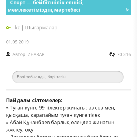
Cпорт — бейбітшілік елшісі,
мемлекетіміздің мәртебесі
ᐈ
kz
|
Шығармалар
01.05.2019
Автор:
ZHARAR
70 316
Пайдалы сілтемелер:
»
Туған күнге 99 тілектер жинағы: өз сөзімен,
қысқаша, қарапайым туған күнге тілек
»
Абай Құнанбаев барлық өлеңдер жинағын
жүктеу, оқу
»
Дастархан батасы: дастарханға бата беру, ас