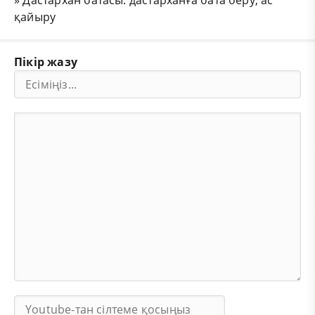
қайыру
Пікір жазу