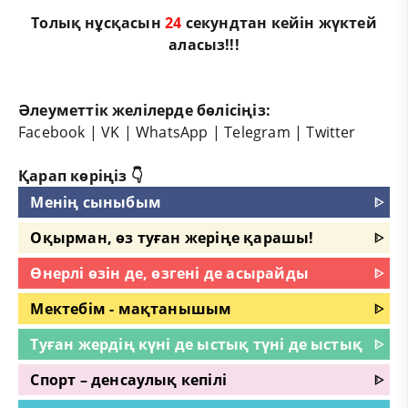
Толық нұсқасын
24
секундтан кейін жүктей
аласыз!!!
Әлеуметтік желілерде бөлісіңіз:
Facebook
|
VK
|
WhatsApp
|
Telegram
|
Twitter
Қарап көріңіз 👇
Менің сыныбым
ᐈ
Оқырман, өз туған жеріңе қарашы!
ᐈ
Өнерлі өзін де, өзгені де асырайды
ᐈ
Мектебім - мақтанышым
ᐈ
Туған жердің күні де ыстық түні де ыстық
ᐈ
Спорт – денсаулық кепілі
ᐈ