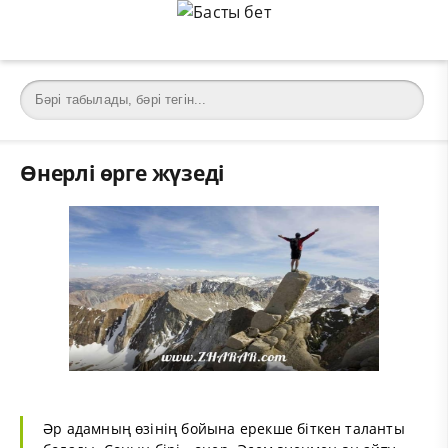
Өнерлі өрге жүзеді
Әр адамның өзінің бойына ерекше біткен таланты