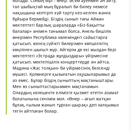
болады. Соның бірі - өнер. Әсем әуенмен ән айту,
тал шыбықтай мың бұралып би билеу немесе
нақышына келтіріп күй тарту кез-келген жанға
бұйыра бермейді. Біздің сынып тағы Айжан
мектептегі барлық шараларда «Біз бақытты
балалар» әнімен танымал болса, Анель бишілік
өнерімен Республика көлеміндегі сайыстарға
қатысып, өзінің сүйікті билерімен көпшіліктің
көңілінен шығып жүр. Айгерім де екі жылдан бері
мектептегі «Эстрада
жұлдыз
дары» үйірмесіне
қатысып, мектепішілік концерттерде ән айтса,
Мадина «Жас толқын» би үйірмесінің белсенді
мүшесі. Қолөнерге қызығатын оқушыларымыз да
аз емес. Бұлар біздің сыныптың мақтаныштары.
Мен өз сыныптастарыммен мақтанамын.
Олардың келешекте елімізге қызмет ететін азамат
болатынына сенімім мол. «
Өнер
– ағып жатқан
бұлақ, ғылым жанып тұрған шырақ» деп халқымыз
тегін айтпаған болар.