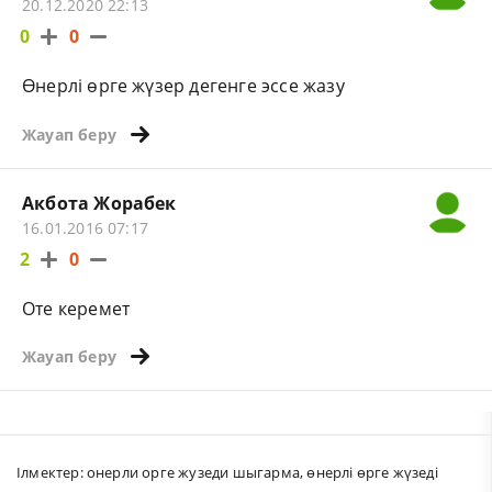
20.12.2020 22:13
0
0
Өнерлі өрге жүзер дегенге эссе жазу
Жауап беру
Акбота Жорабек
16.01.2016 07:17
2
0
Оте керемет
Жауап беру
Ілмектер:
онерли орге жузеди шыгарма
,
өнерлі өрге жүзеді