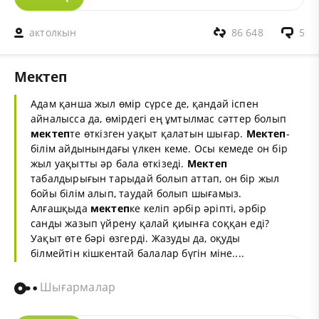
актолкын
86 648
5
Мектеп
Адам қанша жыл өмір сүрсе де, қандай іспен
айналысса да,
өмір
дегі ең ұмтылмас сәттер болып
мектеп
те өткізген
уақыт
қалатын шығар.
Мектеп
-
білім
айдынындағы үлкен кеме. Осы кемеде он бір
жыл уақытты әр бала өткізеді.
Мектеп
табалдырығын тарыдай болып аттап, он бір жыл
бойы білім алып, таудай болып шығамыз.
Алғашқыда
мектеп
ке келіп әрбір әріпті, әрбір
санды жазып үйрену қалай қиынға соққан еді?
Уақыт өте бәрі өзгерді. Жазуды да, оқуды
білмейтін
кішкентай
балалар бүгін міне....
Шығармалар