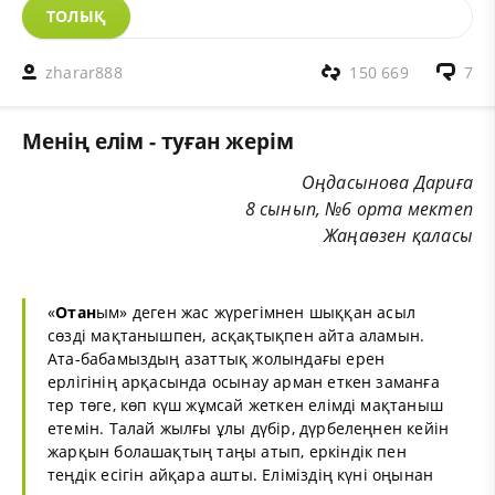
ТОЛЫҚ
zharar888
150 669
7
Менің елім - туған жерім
Оңдасынова Дариға
8 сынып, №6 орта мектеп
Жаңаөзен қаласы
«
Отан
ым» деген жас жүрегімнен шыққан асыл
сөзді мақтанышпен, асқақтықпен айта аламын.
Ата-бабамыздың азаттық жолындағы ерен
ерлігінің арқасында осынау арман еткен заманға
тер төге, көп күш жұмсай жеткен елімді мақтаныш
етемін. Талай жылғы ұлы дүбір, дүрбелеңнен кейін
жарқын болашақтың таңы атып, еркіндік пен
теңдік есігін айқара ашты. Еліміздің күні оңынан