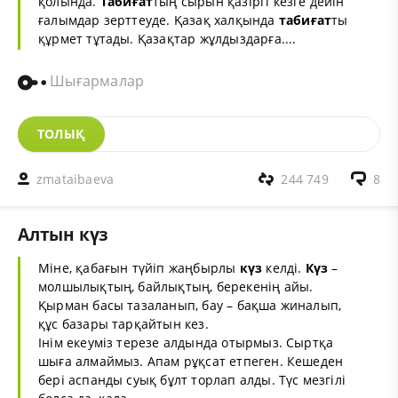
қолында.
Табиғат
тың сырын қазіргі кезге дейін
ғалымдар зерттеуде. Қазақ халқында
табиғат
ты
құрмет тұтады. Қазақтар жұлдыздарға....
Шығармалар
ТОЛЫҚ
zmataibaeva
244 749
8
Алтын күз
Міне, қабағын түйіп жаңбырлы
күз
келді.
Күз
–
молшылықтың, байлықтың, берекенің айы.
Қырман басы тазаланып, бау – бақша жиналып,
құс базары тарқайтын кез.
Інім екеуміз терезе алдында отырмыз. Сыртқа
шыға алмаймыз. Апам рұқсат етпеген. Кешеден
бері аспанды суық бұлт торлап алды. Түс мезгілі