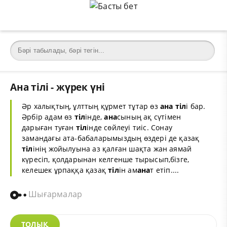
Ана тілі - жүрек үні
Әр халықтың, ұлттың құрмет тұтар өз
ана
тіл
і бар.
Әрбір адам өз
тіл
інде,
ана
сының ақ сүтімен
дарыған туған
тіл
інде сөйлеуі тиіс. Сонау
замандағы ата-бабаларымыздың өздері де қазақ
тіл
інің жойылуына аз қалған шақта жан аямай
күресіп, қолдарынан келгенше тырысып,бізге,
келешек ұрпаққа қазақ
тіл
ін ам
ана
т етіп....
Шығармалар
ТОЛЫҚ