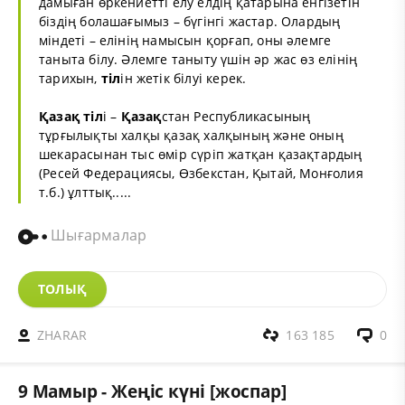
дамыған өркениетті елу елдің қатарына енгізетін
біздің болашағымыз – бүгінгі жастар. Олардың
міндеті – елінің намысын қорғап, оны әлемге
таныта білу. Әлемге таныту үшін әр жас өз елінің
тарихын,
тіл
ін жетік білуі керек.
Қазақ
тіл
і –
Қазақ
стан Республикасының
тұрғылықты халқы қазақ халқының және оның
шекарасынан тыс өмір сүріп жатқан қазақтардың
(Ресей Федерациясы, Өзбекстан, Қытай, Монғолия
т.б.) ұлттық.....
Шығармалар
ТОЛЫҚ
ZHARAR
163 185
0
9 Мамыр - Жеңіс күні [жоспар]