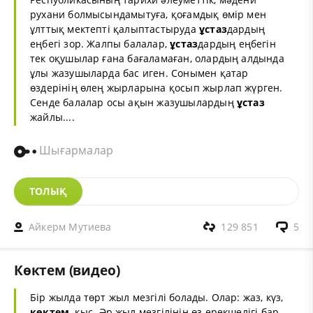
рухани болмысындамытуға, қоғамдық өмір мен
ұлттық мектепті қалыптастыруда
ұстаз
дардың
еңбегі зор. Жалпы балалар,
ұстаз
дардың еңбегін
тек оқушылар ғана бағаламаған, олардың алдында
ұлы жазушыларда бас иген. Сонымен қатар
өздерінің өлең жырларына қосып жырлап жүрген.
Сенде балалар осы ақын жазушылардың
ұстаз
жайлы....
Шығармалар
ТОЛЫҚ
Айкерм Мутиева
129 851
5
Көктем (видео)
Бір жылда төрт жыл мезгілі болады. Олар: жаз, күз,
көктем
, қыс. Әр жыл мезгілінің өз ерекшелігі бар.