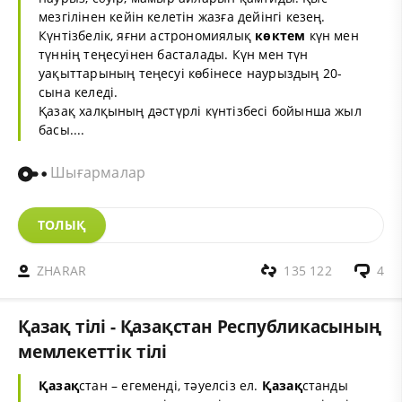
мезгілі
нен кейін келетін жазға дейінгі кезең.
Күнтізбелік, яғни
астрономия
лық
көктем
күн мен
түн
нің теңесуінен басталады. Күн мен түн
уақыт
тарының теңесуі көбінесе наурыздың 20-
сына келеді.
Қазақ халқының дәстүрлі
күнтізбе
сі бойынша жыл
басы....
Шығармалар
ТОЛЫҚ
ZHARAR
135 122
4
Қазақ тілі - Қазақстан Республикасының
мемлекеттік тілі
Қазақ
стан – егеменді, тәуелсіз ел.
Қазақ
станды