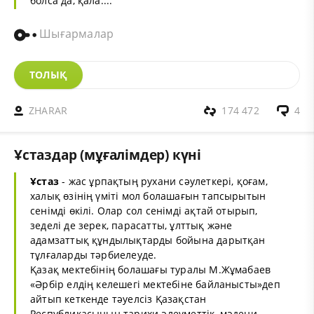
болса да, қала....
Шығармалар
ТОЛЫҚ
ZHARAR
174 472
4
Ұстаздар (мұғалімдер) күні
Ұстаз
- жас ұрпақтың рухани сәулеткері, қоғам,
халық өзінің үміті мол болашағын тапсырытын
сенімді өкілі. Олар сол сенімді ақтай отырып,
зеделі де зерек, парасатты, ұлттық және
адамзаттық құндылықтарды бойына дарытқан
тұлғаларды тәрбиелеуде.
Қазақ мектебінің болашағы туралы М.Жұмабаев
«Әрбір елдің келешегі мектебіне байланысты»деп
айтып кеткенде тәуелсіз Қазақстан
Республикасының тарихи әлеуметтік, мәдени