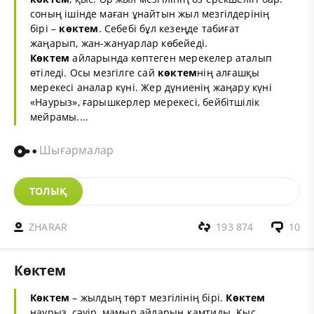
соның ішінде маған ұнайтын жыл мезгілдерінің
бірі –
көктем
. Себебі бұл кезеңде табиғат
жаңарып, жан-жануарлар көбейеді.
Көктем
айларында көптеген мерекелер аталып
өтіледі. Осы мезгілге сай
көктем
нің алғашқы
мерекесі аналар күні. Жер дүниенің жаңару күні
«Наурыз», ғарышкерлер мерекесі, бейбітшілік
мейрамы....
Шығармалар
ТОЛЫҚ
ZHARAR
193 874
10
Көктем
Көктем
– жылдың төрт мезгілінің бірі.
Көктем
наурыз, сәуір, мамыр айларын қамтиды.
Қыс