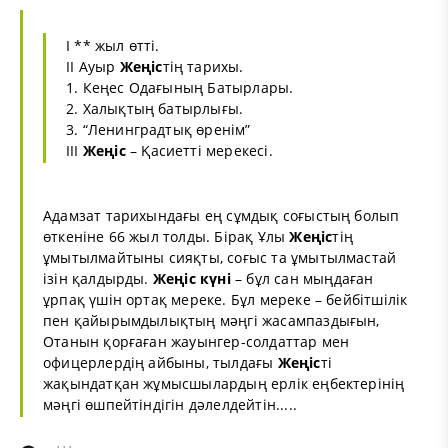
I ** жыл өттi.
II Ауыр
Жеңiс
тiң тарихы.
1. Кеңес Одағының Батырлары.
2. Халықтың батырлығы.
3. “Ленинградтық өренім”
III
Жеңіс
– Қасиеттi мерекесі.
Адамзат тарихындағы ең сұмдық соғыстың болып
өткеніне 66 жыл толды. Бірақ Ұлы
Жеңіс
тің
ұмытылмайтыны сияқты, соғыс та ұмытылмастай
ізін қалдырды.
Жеңіс
күні
– бұл сан мыңдаған
ұрпақ үшін ортақ мереке. Бұл мереке – бейбітшілік
пен қайырымдылықтың мәңгі жасампаздығын,
Отанын қорғаған жауынгер-солдаттар мен
офицерлердің айбыны, тылдағы
Жеңіс
ті
жақындатқан жұмысшылардың ерлік еңбектерінің
мәңгі өшпейтіндігін дәлелдейтін.....