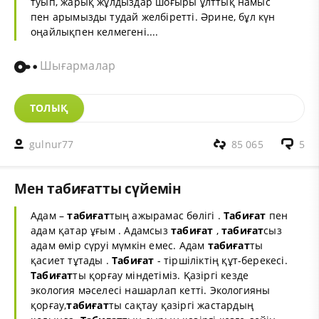
туып, жарық жұлдыздар шоғыры ұлттық намыс
пен арымызды тудай желбіретті. Әрине, бұл күн
оңайлықпен келмегені....
Шығармалар
ТОЛЫҚ
gulnur77
85 065
5
Мен табиғатты сүйемін
Адам –
табиғат
тың ажырамас бөлігі .
Табиғат
пен
адам қатар ұғым . Адамсыз
табиғат
,
табиғат
сыз
адам өмір сүруі мүмкін емес. Адам
табиғат
ты
қасиет тұтады .
Табиғат
- тіршіліктің құт-берекесі.
Табиғат
ты қорғау міндетіміз. Қазіргі кезде
экология мәселесі нашарлап кетті. Экологияны
қорғау,
табиғат
ты сақтау қазіргі жастардың