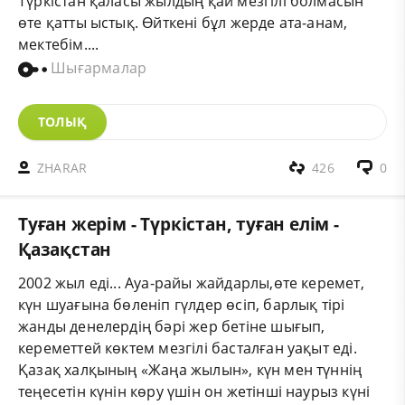
Түркістан қаласы жылдың қай мезгілі болмасын
өте қатты ыстық. Өйткені бұл жерде ата-анам,
мектебім....
Шығармалар
ТОЛЫҚ
ZHARAR
426
0
Туған жерім - Түркістан, туған елім -
Қазақстан
2002 жыл еді... Ауа-райы жайдарлы,өте керемет,
күн шуағына бөленіп гүлдер өсіп, барлық тірі
жанды денелердің бәрі жер бетіне шығып,
кереметтей көктем мезгілі басталған уақыт еді.
Қазақ халқының «Жаңа жылын», күн мен түннің
теңесетін күнін көру үшін он жетінші наурыз күні