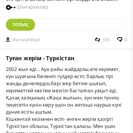
Шығармалар
ТОЛЫҚ
zhararalikhan
333
0
Туған жерім - Түркістан
2002 жыл еді... Ауа-райы жайдарлы,өте керемет,
күн шуағына бөленіп гүлдер өсіп, барлық тірі
жанды денелердің бәрі жер бетіне шығып,
кереметтей көктем мезгілі басталған уақыт еді.
Қазақ халқының «Жаңа жылын», күн мен түннің
теңесетін күнін көру үшін он жетінші наурыз күні
дүние есігін аштым.
Кішкентай кезімнен өсіп- өнген жерім қазіргі
Түркістан облысы, Түркістан қаласы. Мен үшін