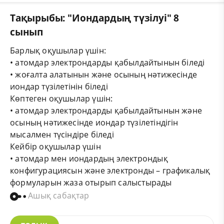
Тақырыбы: "Иондардың түзілуі" 8
сынып
Барлық оқушылар үшін:
• атомдар электрондарды қабылдайтынын біледі
• жоғалта алатынын және осының нәтижесінде
иондар түзілетінін біледі
Көптеген оқушылар үшін:
• атомдар электрондарды қабылдайтынын және
осының нәтижесінде иондар түзілетіндігін
мысалмен түсіндіре біледі
Кейбір оқушылар үшін
• атомдар мен иондардың электрондық
конфигурациясын және электронды – графикалық
формуларын жаза отырып салыстырады
Ашық сабақтар