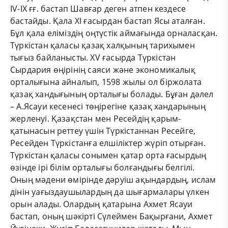
ІV-ІХ ғғ. бастап Шавғар деген атпен кездесе
бастайды. Қала ХІ ғасырдан бастап Ясы аталған.
Бұл қала еліміздің оңтүстік аймағында орналасқан.
Түркістан қаласы қазақ халқының тарихымен
тығыз байланысты. ХV ғасырда Түркістан
Сырдария өңірінің саяси және экономикалық
орталығына айналып, 1598 жылы ол біржолата
қазақ хандығының орталығы болады. Бұған дәлел
– А.Ясауи кесенесі төңірегіне қазақ хандарының
жерленуі. Қазақстан мен Ресейдің қарым-
қатынасын реттеу үшін Түркістаннан Ресейге,
Ресейден Түркістанға елшіліктер жүріп отырған.
Түркістан қаласы сонымен қатар орта ғасырдың
өзінде ірі білім орталығы болғандығы белгілі.
Оның мәдени өмірінде дәруіш ақындардың, ислам
дінін уағыздаушылардың да шығармалары үлкен
орын алады. Олардың қатарына Ахмет Ясауи
бастап, оның шәкірті Сүлеймен Бақырғани, Ахмет