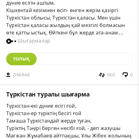
дүние есігін аштым.
Кішкентай кезімнен өсіп- өнген жерім қазіргі
Түркістан облысы, Түркістан қаласы. Мен үшін
Түркістан қаласы жылдың қай мезгілі болмасын
өте қатты ыстық. Өйткені бұл жерде ата-анам....
Шығармалар
ТОЛЫҚ
ZHARAR
960
0
Түркістан туралы шығарма
Түркістан-екі дүние есігі ғой,
Түркістан-ер түріктің бесігі ғой
Тамаша Түркістандай жерде туған,
Түріктің Тəңірі берген несібі ғой, - деп жазушы
Мағжан Жұмабаев айтпақшы, Ұлы Жібек жолының