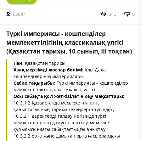
060er
643
0
Түркі империясы - көшпенділер
мемлекеттілігінің классикалық үлгісі
(Қазақстан тарихы, 10 сынып, ІІІ тоқсан)
Пән:
Қазақстан тарихы
Ұзақ мерзімді жоспар бөлімі:
Ұлы Дала
көшпенділерінің империялары
Сабақ тақырыбы:
Түркі империясы - көшпенділер
мемлекеттілігінің классикалық үлгісі
Осы сабақта қол жеткізілетін оқу мақсаттары:
10.3.1.2 Қазақстанда мемлекеттіліктің
қалыптасуының тарихи кезеңдерін түсіндіру;
10.3.2.1 деректерді талдау негізінде түркі
мемлекеттерінің дамуын зерттеу, мемлекет
құрылысындағы сабақтастықты анықтау;
10.3.2.2 ерте және дамыған орта ғасырлардағы