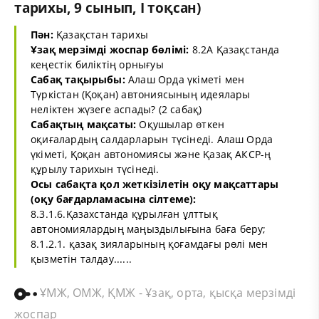
тарихы, 9 сынып, І тоқсан)
Пән:
Қазақстан тарихы
Ұзақ мерзімді жоспар бөлімі:
8.2А Қазақстанда
кеңестік биліктің орнығуы
Сабақ тақырыбы:
Алаш Орда үкіметі мен
Түркістан (Қоқан) автониясының идеялары
неліктен жүзеге аспады? (2 сабақ)
Сабақтың мақсаты:
Оқушылар өткен
оқиғалардың салдарларын түсінеді. Алаш Орда
үкіметі, Қоқан автономиясы және Қазақ АКСР-ң
құрылу тарихын түсінеді.
Осы сабақта қол жеткізілетін оқу мақсаттары
(оқу бағдарламасына сілтеме):
8.3.1.6.Қазахстанда құрылған ұлттық
автономиялардың маңыздылығына баға беру;
8.1.2.1. қазақ зияларының қоғамдағы рөлі мен
қызметін талдау......
ҰМЖ, ОМЖ, ҚМЖ - Ұзақ, орта, қысқа мерзімді
жоспар