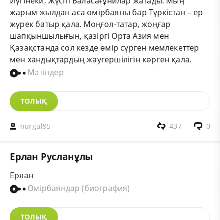
Йүгінеки, Жүсіп Баласағұнилар жатады. Мың
жарым жылдан аса өмірбаяны бар Түркістан – ер
жүрек батыр қала. Моңғол-татар, жоңғар
шапқыншылығын, қазіргі Орта Азия мен
Қазақстанда сол кезде өмір сүрген мемлекеттер
мен хандықтардың жаугершілігін көрген қала.
Мәтіндер
ТОЛЫҚ
nurgul95
437
0
Ерлан Русланұлы
Ерлан
Өмірбаяндар (биография)
ТОЛЫҚ