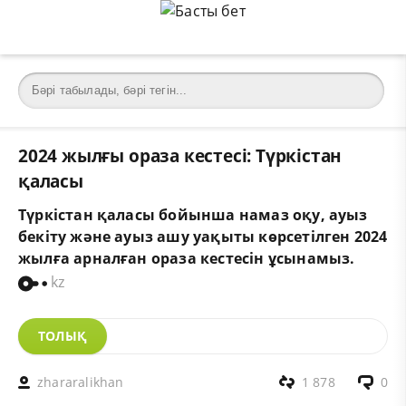
2024 жылғы ораза кестесі: Түркістан
қаласы
Түркістан қаласы бойынша намаз оқу, ауыз
бекіту және ауыз ашу уақыты көрсетілген 2024
жылға арналған ораза кестесін ұсынамыз.
kz
ТОЛЫҚ
zhararalikhan
1 878
0