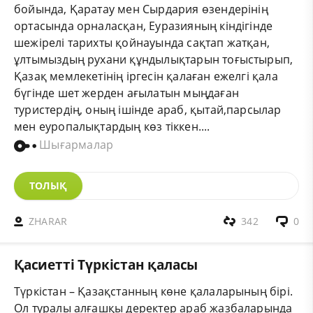
бойында, Қаратау мен Сырдария өзендерінің
ортасында орналасқан, Еуразияның кіндігінде
шежірелі тарихты қойнауында сақтап жатқан,
ұлтымыздың рухани құндылықтарын тоғыстырып,
Қазақ мемлекетінің іргесін қалаған ежелгі қала
бүгінде шет жерден ағылатын мыңдаған
туристердің, оның ішінде араб, қытай,парсылар
мен еуропалықтардың көз тіккен....
Шығармалар
ТОЛЫҚ
ZHARAR
342
0
Қасиетті Түркістан қаласы
Түркістан – Қазақстанның көне қалаларының бірі.
Ол туралы алғашқы деректер араб жазбаларында