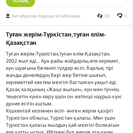
ТОЛЫҚ
Битабарова Хадиша Исабековна
86
0
Туған жерім-Түркістан,туған елім-
Қазақстан
Туған жерім-Түркістан,туған елім-Қазақстан.
2002 жыл еді... Ауа-райы жайдарлы,өте керемет,
күн шуағына бөленіп гүлдер өсіп, барлық тірі
жанды денелердің бәрі жер бетіне шығып,
кереметтей көктем мезгілі басталған уақыт еді.
Қазақ халқының «Жаңа жылын», күн мен түннің
теңесетін күнін көру үшін он жетінші наурыз күні
дүние есігін аштым.
Кішкентай кезімнен өсіп- өнген жерім қазіргі
Түркістан облысы, Түркістан қаласы. Мен үшін
Түркістан қаласы жылдың қай мезгілі болмасын
өте қатты ыстық. Өйткені бұл жерде ата-анам....