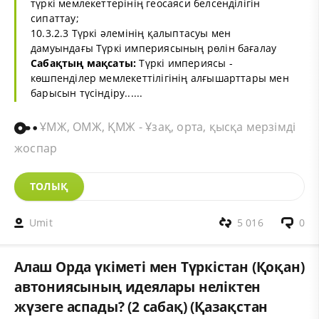
түркі мемлекеттерінің геосаяси белсенділігін
сипаттау;
10.3.2.3 Түркі әлемінің қалыптасуы мен
дамуындағы Түркі империясының рөлін бағалау
Сабақтың мақсаты:
Түркі империясы -
көшпенділер мемлекеттілігінің алғышарттары мен
барысын түсіндіру......
ҰМЖ, ОМЖ, ҚМЖ - Ұзақ, орта, қысқа мерзімді
жоспар
ТОЛЫҚ
Umit
5 016
0
Алаш Орда үкіметі мен Түркістан (Қоқан)
автониясының идеялары неліктен
жүзеге аспады? (2 сабақ) (Қазақстан