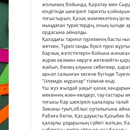
жолының бойында, Қаратау мен Сырд
кіндігінде шежірелі тарихты қойнау
тоғыстырып, Қазақ мемлекетінің ірге
мыңдаған туристердің, оның ішінде а
ордасына айналды.
Қаладағы тарихи туризмнің басты н
жеткен, Түркістанды бүкіл түркі жұрт
барлық жетістіктерін бойына жинаған
жүрек көзімен көруге жетелейтін қара
жайып, белең алуына себепкер, қарап
арнап салынған кесене бүгінде Тəуе
"Əлемдік мұралар" тізіміне енді.
Үш жүз жылдай уақыт қазақ хандарын
мекеннің өзен-көлдері, тау-тастары
тоғысы бар шежірелі қалалары талай с
Заманы туып,облыс орталығына айналғ
Рабиға бегім, Қаз дауысты Қазыбек 
қалаулы ұлдарының сүйегі жатқан, ба
қабірстан депте айтуымызға болады.