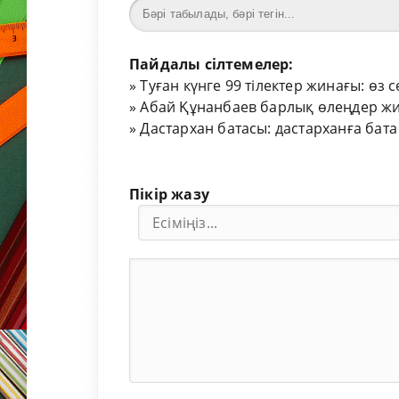
Пайдалы сілтемелер:
»
Туған күнге 99 тілектер жинағы: өз 
»
Абай Құнанбаев барлық өлеңдер жи
»
Дастархан батасы: дастарханға бата
Пікір жазу