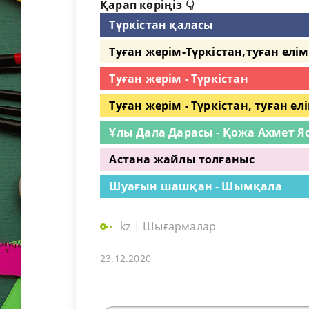
Қарап көріңіз 👇
Түркістан қаласы
Туған жерім-Түркістан,туған елі
Туған жерім - Түркістан
Туған жерім - Түркістан, туған ел
Ұлы Дала Дарасы - Қожа Ахмет Я
Астана жайлы толғаныс
Шуағын шашқан - Шымқала
kz
|
Шығармалар
23.12.2020