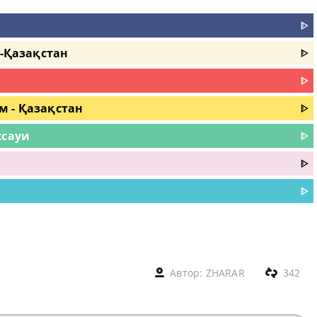
ᐈ
м-Қазақстан
ᐈ
ᐈ
ім - Қазақстан
ᐈ
ссауи
ᐈ
ᐈ
ᐈ
Автор:
ZHARAR
342