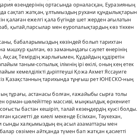
ария өзендерінің ортасында орналасқан, Еуразияның
ында сақтап жатқан, ұлтымыздың рухани құндылықтарын
сін қалаған ежелгі қала бүгінде шет жерден ағылатын
раб, қытай,парсылар мен еуропалықтардың көз тіккен
ысаны, бабаларымыздың көзіндей болып тарихтан
ына мəшхүр қылған, өз заманындағы сəулет өнерінің
, Ақсақ Темірдің жарлығымен, Құдайдың құдіретін
пайым таным-сопылық ілімнің ірі өкілі, оның кең етек
айым кемелділікті дəріптеуші Қожа Ахмет Яссауиге
лсіз Қазақстанның тарихында тұңғыш рет ЮНЕСКО-ның
ың тұрағы, астанасы болған, ғажайыбы сырға толы
 мен орман-шөлейіттер массиві, мыңжылдық өркениет
оғысты бастан кешіріп, талай кезеңдердің куəсі болды.
ан қасиетті де киелі мекенде Есімхан, Тәукехан,
би сынды халқымыздың ең асыл азаматтары мен
балар сөзімен айтқанда түмен бап жатқан қасиетті