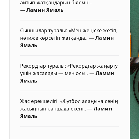
айтып жатқандарын білемін...
—
Ламин Ямаль
Сыншылар туралы: «Мен жеңіске жетіп,
нәтиже көрсетіп жатқанда..
—
Ламин
Ямаль
Рекордтар туралы: «Рекордтар жаңарту
үшін жасалады — мен осы..
—
Ламин
Ямаль
Жас ерекшелігі: «Футбол алаңына сенің
жасыңның қаншада екені..
—
Ламин
Ямаль