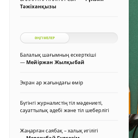
Тәжіханқызы
ӘҢГІМЕЛЕР
Балалық шағымның ескерткіші
—
Мейіржан Жылқыбай
Экран ар жағындағы өмір
Бүгінгі журналистің тіл мәдениеті,
сауаттылық әдебі және тіл шеберлігі
Жаңарған саябақ – халық игілігі
—
Мергенбай Гүлсезім