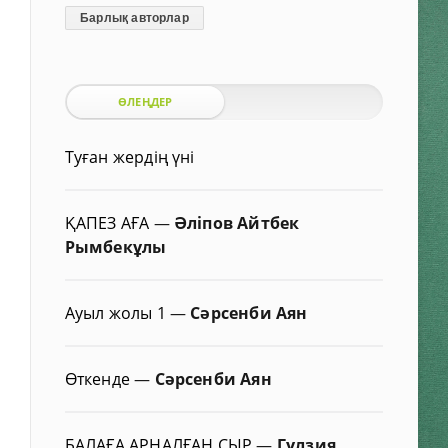
Барлық авторлар
ӨЛЕҢДЕР
Туған жердің үні
ҚАПЕЗ АҒА
—
Әліпов Айтбек
Рымбекұлы
Ауыл жолы 1
—
Сәрсенби Аян
Өткенде
—
Сәрсенби Аян
БАЛАҒА АРНАЛҒАН СЫР
—
Гүлзия