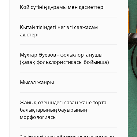
Қой сүтінің құрамы мен қасиеттері
Қытай тіліндегі негізгі сөзжасам
әдістері
Мұхтар Әуезов - фольклортанушы
(қазақ фольклористикасы бойынша)
Мысал жанры
Жайық өзеніндегі сазан және торта
балықтарының бауырының
морфологиясы