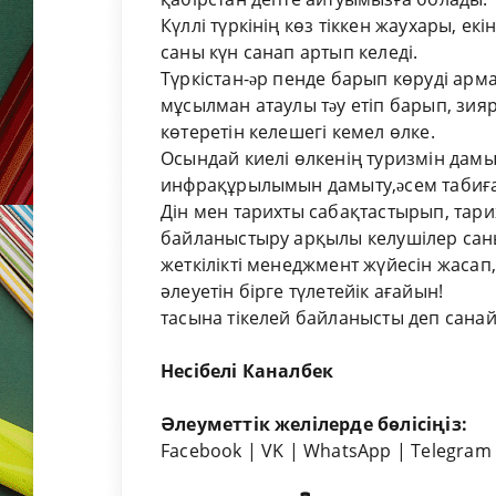
Күллі түркінің көз тіккен жаухары, ек
саны күн санап артып келеді.
Түркістан-əр пенде барып көруді арм
мұсылман атаулы тəу етіп барып, зия
көтеретін келешегі кемел өлке.
Осындай киелі өлкенің туризмін дамыт
инфрақұрылымын дамыту,əсем табиғат
Дін мен тарихты сабақтастырып, тари
байланыстыру арқылы келушілер сан
жеткілікті менеджмент жүйесін жасап,
әлеуетін бірге түлетейік ағайын!
тасына тікелей байланысты деп сана
Несібелі Каналбек
Әлеуметтік желілерде бөлісіңіз:
Facebook
|
VK
|
WhatsApp
|
Telegram