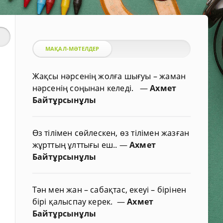
МАҚАЛ-МӘТЕЛДЕР
Жақсы нәрсенің жолға шығуы – жаман
нәрсенің соңынан келеді.
—
Ахмет
Байтұрсынұлы
Өз тілімен сөйлескен, өз тілімен жазған
жұрттың ұлттығы еш..
—
Ахмет
Байтұрсынұлы
Тән мен жан – сабақтас, екеуі – бірінен
бірі қалыспау керек.
—
Ахмет
Байтұрсынұлы