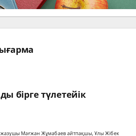
шығарма
ды бірге түлетейік
 деп жазушы Мағжан Жұмабаев айтпақшы, Ұлы Жібек