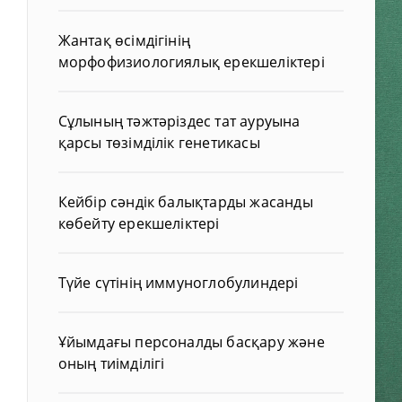
Жантақ өсімдігінің
морфофизиологиялық ерекшеліктері
Сұлының тәжтәріздес тат ауруына
қарсы төзімділік генетикасы
Кейбір сәндік балықтарды жасанды
көбейту ерекшеліктері
Түйе сүтінің иммуноглобулиндері
Ұйымдағы персоналды басқару және
оның тиімділігі