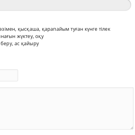
сөзімен, қысқаша, қарапайым туған күнге тілек
нағын жүктеу, оқу
 беру, ас қайыру