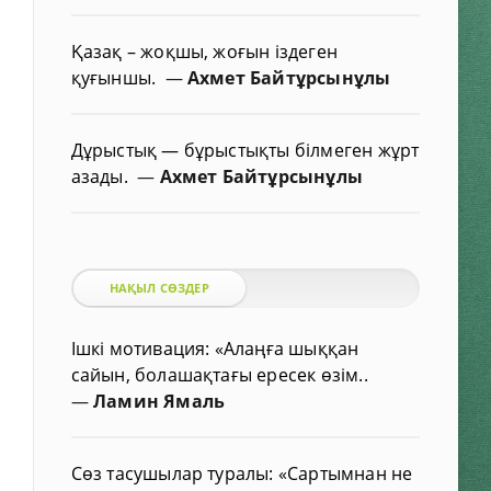
Қазақ – жоқшы, жоғын іздеген
қуғыншы.
—
Ахмет Байтұрсынұлы
Дұрыстық — бұрыстықты білмеген жұрт
азады.
—
Ахмет Байтұрсынұлы
НАҚЫЛ СӨЗДЕР
Ішкі мотивация: «Алаңға шыққан
сайын, болашақтағы ересек өзім..
—
Ламин Ямаль
Сөз тасушылар туралы: «Сартымнан не