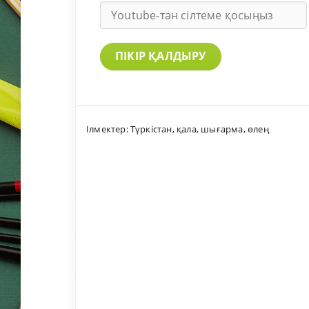
ПІКІР ҚАЛДЫРУ
Ілмектер:
Түркістан
,
қала
,
шығарма
,
өлең