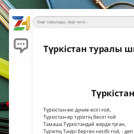
Түркістан туралы 
Түркістан
Түркістан-екі дүние есігі ғой,
Түркістан-ер түріктің бесігі ғой
Тамаша Түркістандай жерде туған,
Түріктің Тəңірі берген несібі ғой, -