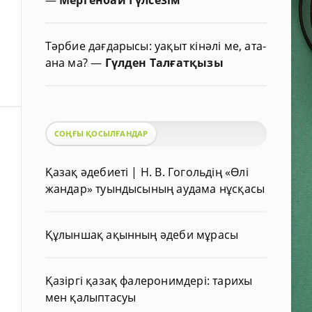
Тәрбие дағдарысы: уақыт кінәлі ме, ата-
ана ма?
—
Гүлден Талғатқызы
СОҢҒЫ ҚОСЫЛҒАНДАР
Қазақ әдебиеті | Н. В. Гогольдің «Өлі
жандар» туындысының аудама нұсқасы
Құлыншақ ақынның әдеби мұрасы
Қазіргі қазақ фалеронимдері: тарихы
мен қалыптасуы