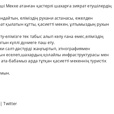
інші Мекке атанған қастерлі шахарға зиярат етушілердің
андайтын, еліміздің рухани астанасы, ежелден
рат қылатын құтты, қасиетті мекен, ұлтымыздың рухын
у-елімізге тек табыс алып келу ғана емес,еліміздің
ын күллі дүниеге паш ету.
хи салт-дәстүрді жаңғыртып, этнографиямен
ын еселеп,шахардың қолайлы инфраструктурасы мен
 ата-бабамыз арда тұтқан қасиетті мекеннің туристік
ймын.
|
Twitter