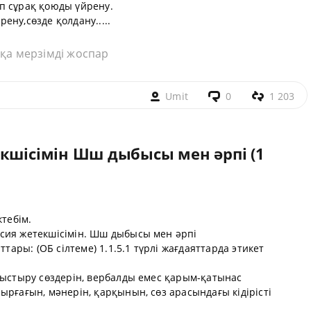
п сұрақ қоюды үйрену.
ену,сөзде қолдану.....
қа мерзімді жоспар
Umit
0
1 203
екшісімін Шш дыбысы мен әрпі (1
ктебім.
сия жетекшісімін. Шш дыбысы мен әрпі
ттары: (ОБ сілтеме) 1.1.5.1 түрлі жағдаяттарда этикет
лыстыру сөздерін, вербалды емес қарым-қатынас
ырғағын, мәнерін, қарқынын, сөз арасындағы кідірісті