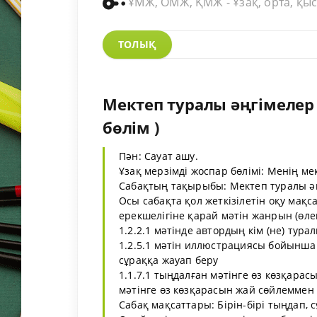
ҰМЖ, ОМЖ, ҚМЖ - Ұзақ, орта, қыс
ТОЛЫҚ
Мектеп туралы әңгімелер
бөлім )
Пән: Сауат ашу.
Ұзақ мерзімді жоспар бөлімі: Менің ме
Сабақтың тақырыбы: Мектеп туралы ә
Осы сабақта қол жеткізілетін оқу мақса
ерекшелігіне қарай мәтін жанрын (өлең
1.2.2.1 мәтінде автордың кім (не) тура
1.2.5.1 мәтін иллюстрациясы бойынша
сұраққа жауап беру
1.1.7.1 тыңдалған мәтінге өз көзқара
мәтінге өз көзқарасын жай сөйлеммен 
Сабақ мақсаттары: Бірін-бірі тыңдап, 