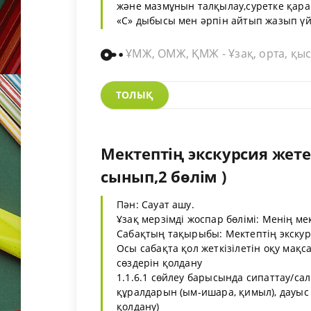
және мазмұнын талқылау,суретке қара
«С» дыбысы мен әрпін айтып жазып үйр
ҰМЖ, ОМЖ, ҚМЖ - Ұзақ, орта, қыс
ТОЛЫҚ
Мектептің экскурсия жет
сынып,2 бөлім )
Пән: Сауат ашу.
Ұзақ мерзімді жоспар бөлімі: Менің ме
Сабақтың тақырыбы: Мектептің экскур
Осы сабақта қол жеткізілетін оқу мақса
сөздерін қолдану
1.1.6.1 сөйлеу барысында сипаттау/са
құралдарын (ым-ишара, қимыл), дауыс 
қолдану)