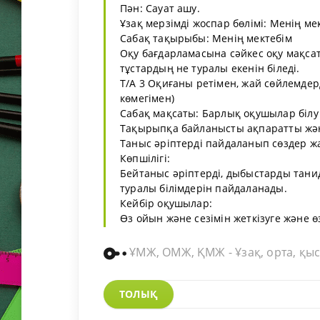
Пән: Сауат ашу.
Ұзақ мерзімді жоспар бөлімі: Менің ме
Сабақ тақырыбы: Менің мектебім
Оқу бағдарламасына сәйкес оқу мақсаты
тұстардың не туралы екенін біледі.
Т/А 3 Оқиғаны ретімен, жай сөйлемдерд
көмегімен)
Сабақ мақсаты: Барлық оқушылар білу 
Тақырыпқа байланысты ақпаратты және
Таныс әріптерді пайдаланып сөздер ж
Көпшілігі:
Бейтаныс әріптерді, дыбыстарды тани
туралы білімдерін пайдаланады.
Кейбір оқушылар:
Өз ойын және сезімін жеткізуге және ө
ҰМЖ, ОМЖ, ҚМЖ - Ұзақ, орта, қыс
ТОЛЫҚ