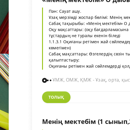
Пән: Сауат ашу.
Ұзақ мерзімді жоспар бөлімі: Менің ме
Сабақ тақырыбы: «Менің мектебім» О 
Оқу мақсаттары: (оқу бағдарламасына с
тұстардың не туралы екенін біледі
1.1.3.1 Оқиғаны ретімен жай сөйлемде
көмегімен)
Сабақ мақсаттары: Өзгелердің сөзін ты
қалыптастыру;
Оқиғаны ретімен жай сөйлемдерді қолд
ҰМЖ, ОМЖ, ҚМЖ - Ұзақ, орта, қыс
ТОЛЫҚ
Менің мектебім (1 сынып,2