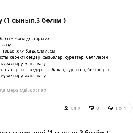
 (1 сынып,3 бөлім )
отбасым және достарым»
 жазу
аттары: (оқу бағдарламасы
сты керекті сөздер, сызбалар, суреттер, белгілерін
 құрастыру және жазу
ты керекті сөздер, сызбалар, суреттер, белгілерін
ұрастыру және жазу. ....
қа мерзімді жоспар
Umit
0
1 844
ы және әрпі (1 сынып,2 бөлім )