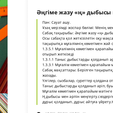
Әңгіме жазу «ң» дыбысы м
Пән: Сауат ашу.
Ұзақ мерзімді жоспар бөлімі: Менің ме
Сабақ тақырыбы: Әңгіме жазу «ң» дыб
Осы сабақта қол жеткізілетін оқу мақса
тақырыпқа мұғалімнің көмегімен жай
1.3.5.1 Мұғалімнің көмегімен қарапайы
отырып жеткізеді
1.3.1.1 Таныс дыбыстарды қолданып әр
1.3.3.1 Мұғалім көмегімен қарапайым 
Сабақ мақсаттары: Берілген тақырыпқ
жазады.
Үлгілер, сызбалар, суреттер қолдана 
Таныс дыбыстарды қолданып әріп, буы
Мұғалім көмегімен қарапайым мәтінге 
Ң дыбысы мен әрпін меңгерту.сөздер
дұрыс қолданып, дұрыс айтуға үйрету.