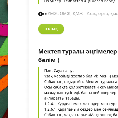
Өз үйлерін сипаттап әңгімелеп береді..
ҰМЖ, ОМЖ, ҚМЖ - Ұзақ, орта, қыс
ТОЛЫҚ
Мектеп туралы әңгімелер 
бөлім )
Пән: Сауат ашу.
Ұзақ мерзімді жоспар бөлімі: Менің ме
Сабақтың тақырыбы: Мектеп туралы әң
Осы сабақта қол жеткізілетін оқу мақс
мазмұнын түсінеді, басты кейіпкерле
ақпаратты табады.
1.2.4.1 Күрделі емес мәтіндер мен сур
1.2.6.1 Қарапайым сөздер мен сөйлемд
Сабақтың мақсаттары: «Мақтаншақ бақа