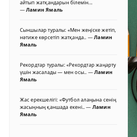
айтып жатқандарын білемін...
—
Ламин Ямаль
Сыншылар туралы: «Мен жеңіске жетіп,
нәтиже көрсетіп жатқанда..
—
Ламин
Ямаль
Рекордтар туралы: «Рекордтар жаңарту
үшін жасалады — мен осы..
—
Ламин
Ямаль
Жас ерекшелігі: «Футбол алаңына сенің
жасыңның қаншада екені..
—
Ламин
Ямаль