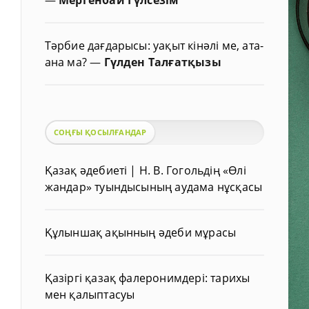
Тәрбие дағдарысы: уақыт кінәлі ме, ата-
ана ма?
—
Гүлден Талғатқызы
СОҢҒЫ ҚОСЫЛҒАНДАР
Қазақ әдебиеті | Н. В. Гогольдің «Өлі
жандар» туындысының аудама нұсқасы
Құлыншақ ақынның әдеби мұрасы
Қазіргі қазақ фалеронимдері: тарихы
мен қалыптасуы