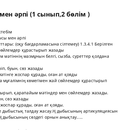
ен әрпі (1 сынып,2 бөлім )
ктебім
ысы мен әрпі
ттары: (оқу бағдарламасына сілтемеу) 1.3.4.1 Берілген
 сөйлемдер құрастырып жазады
м мәтіннің мазмұнын белгі, сызба, суреттер қолдана
іп, буын, сөз жазады
мәтінге жоспар құрады, оған ат қояды
а мұғалімнің көмегімен жай сөйлемдер құрастырып
отырып, қарапайым мәтіндер мен сөйлемдер жазады.
н, сөз жазады
жоспар құрады, оған ат қояды.
ге дыбыстық талдау жасау.Ң дыбысының артикуляциясын
Ң дыбысының сөздегі орнын анықтау.....