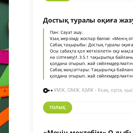
Достық туралы оқиға жазу
Пән: Сауат ашу.
Ұзақ мерзімді жоспар бөлімі: «Менің 
Сабақ тақырыбы: Достық туралы оқиға
Осы сабақта қол жеткізілетін оқу мақс
на сілтемеу)1.3.5.1 тақырыпқа байланы
қолдана отырып, жай сөйлемдер/мәтін
Сабақ мақсаттары: Тақырыпқа байланыс
қолдана отырып, жай сөйлемдер/мәтін қ
ҰМЖ, ОМЖ, ҚМЖ - Ұзақ, орта, қыс
ТОЛЫҚ
«Менің мектебім» О дыбыс