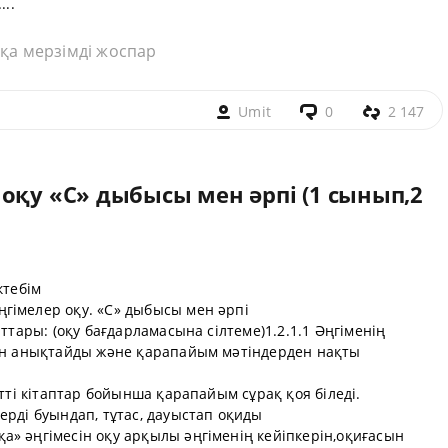
...
қа мерзімді жоспар
Umit
0
2 147
оқу «С» дыбысы мен әрпі (1 сынып,2
ктебім
гімелер оқу. «С» дыбысы мен әрпі
аттары: (оқу бағдарламасына сілтеме)1.2.1.1 Әңгіменің
рін анықтайды және қарапайым мәтіндерден нақты
етті кітаптар бойынша қарапайым сұрақ қоя біледі.
ерді буындап, тұтас, дауыстап оқиды
» әңгімесін оқу арқылы әңгіменің кейіпкерін,оқиғасын