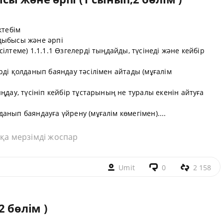
ктебім
дыбысы және әрпі
ілтеме) 1.1.1.1 Өзгелерді тыңдайды, түсінеді және кейбір
рді қолданып баяндау тәсілімен айтады (мұғалім
ңдау, түсініп кейбір тұстарының не туралы екенін айтуға
анып баяндауға үйрену (мұғалім көмегімен)....
қа мерзімді жоспар
Umit
0
2 158
 бөлім )