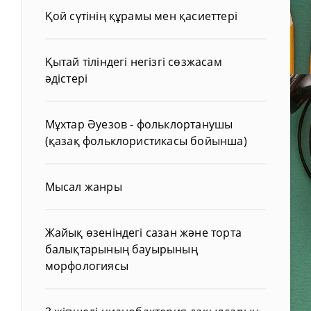
Қой сүтінің құрамы мен қасиеттері
Қытай тіліндегі негізгі сөзжасам
әдістері
Мұхтар Әуезов - фольклортанушы
(қазақ фольклористикасы бойынша)
Мысал жанры
Жайық өзеніндегі сазан және торта
балықтарының бауырының
морфологиясы