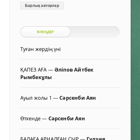
Барлық авторлар
ӨЛЕҢДЕР
Туған жердің үні
ҚАПЕЗ АҒА
—
Әліпов Айтбек
Рымбекұлы
Ауыл жолы 1
—
Сәрсенби Аян
Өткенде
—
Сәрсенби Аян
БАЛАҒА АРНАЛҒАН СЫР
—
Гүлзия