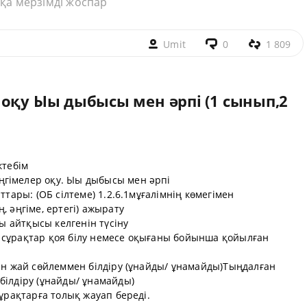
қа мерзімді жоспар
Umit
0
1 809
 оқу Ыы дыбысы мен әрпі (1 сынып,2
ктебім
ңгімелер оқу. Ыы дыбысы мен әрпі
ттары: (ОБ сілтеме) 1.2.6.1мұғалімнің көмегімен
, әңгіме, ертегі) ажырату
лы айтқысы келгенін түсіну
 сұрақтар қоя білу немесе оқығаны бойынша қойылған
сын жай сөйлеммен білдіру (ұнайды/ ұнамайды)Тыңдалған
білдіру (ұнайды/ ұнамайды)
сұрақтарға толық жауап береді.