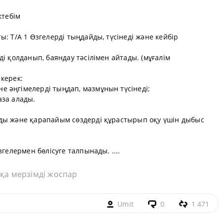
ктебім
: Т/А 1 Өзгелерді тыңдайды, түсінеді және кейбір
і қолданып, баяндау тәсілімен айтады. (мұғалім
керек:
 әңгімелерді тыңдап, мазмұнын түсінеді;
аза алады.
ды және қарапайым сөздерді құрастырып оқу үшін дыбыс
згелермен бөлісуге талпынады. ....
қа мерзімді жоспар
Umit
0
1 471