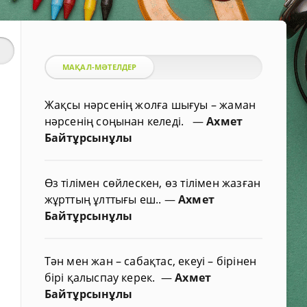
МАҚАЛ-МӘТЕЛДЕР
Жақсы нәрсенің жолға шығуы – жаман
нәрсенің соңынан келеді.
—
Ахмет
Байтұрсынұлы
Өз тілімен сөйлескен, өз тілімен жазған
жұрттың ұлттығы еш..
—
Ахмет
Байтұрсынұлы
Тән мен жан – сабақтас, екеуі – бірінен
бірі қалыспау керек.
—
Ахмет
Байтұрсынұлы