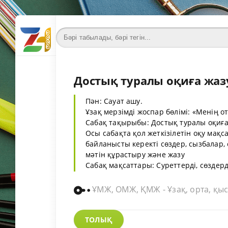
Достық туралы оқиға жазу
Пән: Сауат ашу.
Ұзақ мерзімді жоспар бөлімі: «Менің 
Сабақ тақырыбы: Достық туралы оқиғ
Осы сабақта қол жеткізілетін оқу мақс
байланысты керекті сөздер, сызбалар,
мәтін құрастыру және жазу
Сабақ мақсаттары: Суреттерді, сөздерд
ҰМЖ, ОМЖ, ҚМЖ - Ұзақ, орта, қыс
ТОЛЫҚ