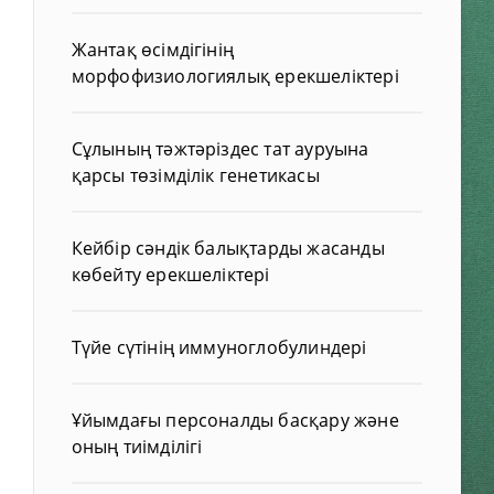
Жантақ өсімдігінің
морфофизиологиялық ерекшеліктері
Сұлының тәжтәріздес тат ауруына
қарсы төзімділік генетикасы
Кейбір сәндік балықтарды жасанды
көбейту ерекшеліктері
Түйе сүтінің иммуноглобулиндері
Ұйымдағы персоналды басқару және
оның тиімділігі