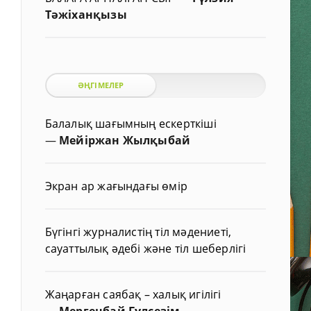
Тәжіханқызы
ӘҢГІМЕЛЕР
Балалық шағымның ескерткіші
—
Мейіржан Жылқыбай
Экран ар жағындағы өмір
Бүгінгі журналистің тіл мәдениеті,
сауаттылық әдебі және тіл шеберлігі
Жаңарған саябақ – халық игілігі
—
Мергенбай Гүлсезім