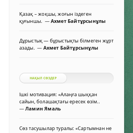
Қазақ – жоқшы, жоғын іздеген
қуғыншы.
—
Ахмет Байтұрсынұлы
Дұрыстық — бұрыстықты білмеген жұрт
азады.
—
Ахмет Байтұрсынұлы
НАҚЫЛ СӨЗДЕР
Ішкі мотивация: «Алаңға шыққан
сайын, болашақтағы ересек өзім..
—
Ламин Ямаль
Сөз тасушылар туралы: «Сартымнан не