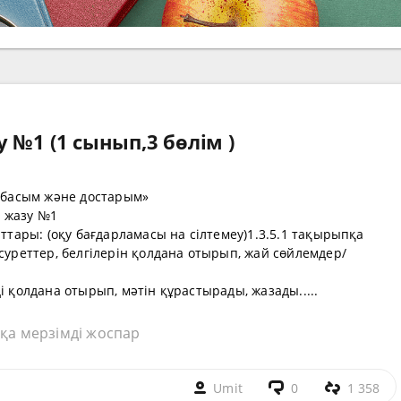
 №1 (1 сынып,3 бөлім )
отбасым және достарым»
а жазу №1
аттары: (оқу бағдарламасы на сілтемеу)1.3.5.1 тақырыпқа
 суреттер, белгілерін қолдана отырып, жай сөйлемдер/
і қолдана отырып, мәтін құрастырады, жазады.....
қа мерзімді жоспар
Umit
0
1 358