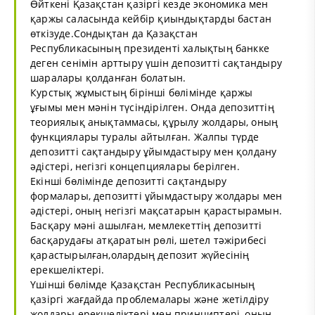
Өйткені Қазақстан қазіргі кезде экономика мен
қаржы саласында кейбір қиындықтарды бастан
өткізуде.Сондықтан да Қазақстан
Республикасының президенті халықтың банкке
деген сенімін арттыру үшін депозитті сақтандыру
шаралары қолданған болатын.
Курстық жұмыстың бірінші бөлімінде қаржы
ұғымы мен мәнін түсіндірілген. Онда депозиттің
теориялық анықтаммасы, құрылу жолдары, оның
функциялары туралы айтылған. Жалпы түрде
депозитті сақтандыру ұйымдастыру мен қолдану
әдістері, негізгі концепциялары берілген.
Екінші бөлімінде депозитті сақтандыру
формалары, депозитті ұйымдастыру жолдары мен
әдістері, оның негізгі мақсатарын қарастырамын.
Басқару мәні ашылған, мемлекеттің депозитті
басқарудағы атқаратын рөлі, шетел тәжірибесі
қарастырылған,олардың депозит жүйесінің
ерекшеліктері.
Үшінші бөлімде Қазақстан Республикасының
қазіргі жағдайда проблемалары және жетілдіру
жолдары ерекшеліктері мен принциптері, оның