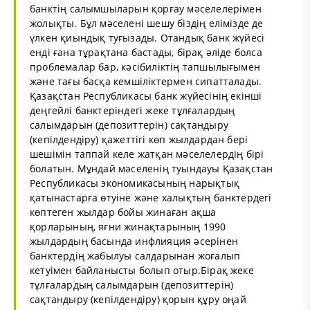
банктің салымшыларын қорғау мәселелерімен
жолықты. Бұл мәселені шешу біздің елімізде де
үлкен қиындық туғызады. Отандық банк жүйесі
енді ғана тұрақтана бастады, бірақ әліде болса
проблемалар бар, кәсібиліктің тапшылығымен
және тағы басқа кемшіліктермен сипатталады.
Қазақстан Республикасы банк жүйесінің екінші
деңгейлі банктеріндегі жеке тұлғалардың
салымдарын (депозиттерін) сақтандыру
(кепілдендіру) қажеттігі көп жылдардан бері
шешімін таппай келе жатқан мәселелердің бірі
болатын. Мұндай мәселенің туындауы Қазақстан
Республикасы экономикасының нарықтық
қатынастарға өтуіне және халықтың банктердегі
көптеген жылдар бойы жинаған ақша
қорларының, яғни жинақтарының 1990
жылдардың басында инфлияция әсерінен
банктердің жабылуы салдарынан жоғалып
кетуімен байланысты болып отыр.Бірақ жеке
тұлғалардың салымдарын (депозиттерін)
сақтандыру (кепілдендіру) қорын құру оңай