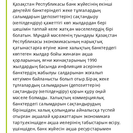
Қазақстан Республикасы банк жүйесінің екінші
деңгейлі банктеріндегі жеке тұлғалардың
салымдарын (депозиттерін) сақтандыру
(кепілдендіру) қажеттігі көп жылдардан бері
шешімін таппай келе жатқан мәселелердің бірі
болатын. Мұндай мәселенің туындауы Қазақстан
Республикасы экономикасының нарықтық
қатынастарға өтуіне және халықтың банктердегі
көптеген жылдар бойы жинаған ақша
қорларының, яғни жинақтарының 1990
жылдардың басында инфлияция әсерінен
банктердің жабылуы салдарынан жоғалып
кетуімен байланысты болып отыр.Бірақ жеке
тұлғалардың салымдарын (депозиттерін)
сақтандыру (кепілдендіру) қорын құру оңай
мәселе болмады. Халықтың коммерциялық
банктердегі салымдарын сақтандырудың
біріншіден, халық қолындағы айналысқа түспей
отырған ақшалай қаражаттарын экономикаға
тарту,екіншіден ақша иелерінің табыстарын өсіру,
үшіншіден, банк жүйесін ақша ресурстарымен