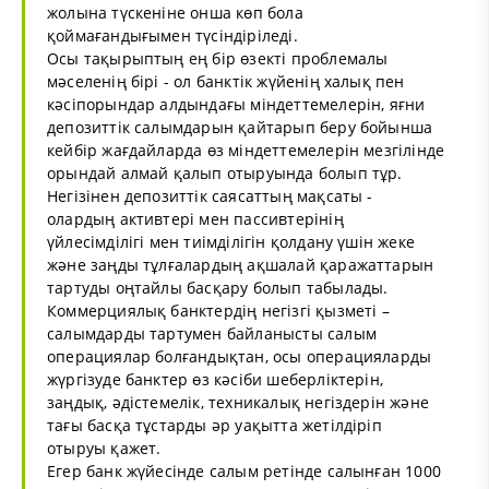
жолына түскеніне онша көп бола
қоймағандығымен түсіндіріледі.
Осы тақырыптың ең бір өзекті проблемалы
мәселенің бірі - ол банктік жүйенің халық пен
кәсіпорындар алдындағы міндеттемелерін, яғни
депозиттік салымдарын қайтарып беру бойынша
кейбір жағдайларда өз міндеттемелерін мезгілінде
орындай алмай қалып отыруында болып тұр.
Негізінен депозиттік саясаттың мақсаты -
олардың активтері мен пассивтерінің
үйлесімділігі мен тиімділігін қолдану үшін жеке
және заңды тұлғалардың ақшалай қаражаттарын
тартуды оңтайлы басқару болып табылады.
Коммерциялық банктердің негізгі қызметі –
салымдарды тартумен байланысты салым
операциялар болғандықтан, осы операцияларды
жүргізуде банктер өз кәсіби шеберліктерін,
заңдық, әдістемелік, техникалық негіздерін және
тағы басқа тұстарды әр уақытта жетілдіріп
отыруы қажет.
Егер банк жүйесінде салым ретінде салынған 1000