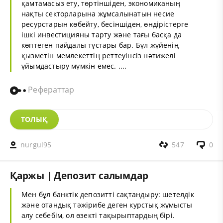
қамтамасыз ету, төртіншіден, экономиканың
нақты секторларына жұмсалынатын несие
ресурстарын көбейту, бесіншіден, өндірістерге
ішкі инвестицияны тарту және тағы басқа да
көптеген пайдалы тұстары бар. Бұл жүйенің
қызметін мемлекеттің реттеуінсіз нәтижелі
ұйымдастыру мүмкін емес. ....
Рефераттар
ТОЛЫҚ
nurgul95
547
0
Қаржы | Депозит салымдар
Мен бұл банктік депозитті сақтандыру: шетелдік
және отандық тәжірибе деген курстық жұмысты
алу себебім, ол өзекті тақырыптардың бірі.