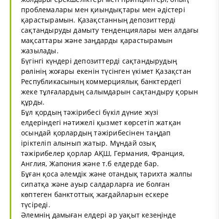
проблемалары мен қиындықтары мен әдістері
қарастырамын. Қазақстанның депозиттерді
сақтандыруды дамыту тенденциялары мен алдағы
мақсаттары және заңдарды қарастырамын
жазылады.
Бүгінгі күндері депозиттерді сақтандырудың
рөлінің жоғары екенін түсінген үкімет Қазақстан
Республикасының коммерциялық банктердегі
жеке тұлғалардың салымдарын сақтандыру қорын
құрды.
Бұл қордың тәжірибесі бүкіл дүние жүзі
елдеріндегі нәтижелі қызмет көрсетіп жатқан
осындай қорлардың тәжірибесінен таңдап
іріктеліп алынып жатыр. Мұндай озық
тәжірибелер қорлар АҚШ, Германия, Франция,
Англия, Жапония және т.б елдерде бар.
Бұған қоса әлемдік және отандық тарихта жалпы
сипатқа және ауыр салдарларға ие болған
көптеген банктоттық жағдайларын ескере
түсіреді.
Әлемнің дамыған елдері әр уақыт кезеңінде