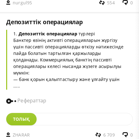
nurgul95
554
0
Депозиттік операциялар
1.
Депозиттік операциялар
түрлері
Банктер өзінің активті операцияларын жүргізу
үшін пассивтi операцияларды өткізу нәтижесінде
пайда болатын тартылған қаржыларды
қолданады. Коммерциялық банктің пассивтi
операциялары келесi нысанда жүзеге асырылуы
мүмкiн:
— банк қорын қалыптастыру және ұлғайту үшін
.....
Рефераттар
ТОЛЫҚ
ZHARAR
6 709
0