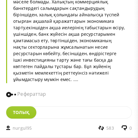
мәселе болмады. Халықтың коммерциялық
банктердегі салымдарын сақтандырудың
біріншіден, халық қолындағы айналысқа түспей
отырған ақшалай қаражаттарын экономикаға
тарту,екіншіден ақша иелерінің табыстарын өсіру,
үшіншіден, банк жүйесін ақша ресурстарымен
қамтамасыз ету, төртіншіден, экономиканың
нақты секторларына жұмсалынатын несие
ресурстарын көбейту, бесіншіден, өндірістерге
ішкі инвестицияны тарту және тағы басқа да
көптеген пайдалы тұстары бар. Бұл жүйенің
қызметін мемлекеттің реттеуінсіз нәтижелі
ұйымдастыру мүмкін емес. ....
Рефераттар
ТОЛЫҚ
nurgul95
583
0