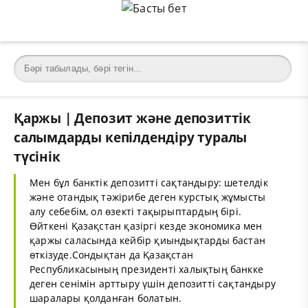
Қаржы | Депозит және депозиттік
салымдарды кепілдендіру туралы
түсінік
Мен бұл банктік депозитті сақтандыру: шетелдік
және отандық тәжірибе деген курстық жұмысты
алу себебім, ол өзекті тақырыптардың бірі.
Өйткені Қазақстан қазіргі кезде экономика мен
қаржы саласында кейбір қиындықтарды бастан
өткізуде.Сондықтан да Қазақстан
Республикасының президенті халықтың банкке
деген сенімін арттыру үшін депозитті сақтандыру
шаралары қолданған болатын.