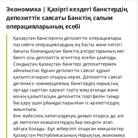
Экономика | Қазіргі кездегі банктердің
депозиттік саясаты Банктің салым
операцияларының есебі
Қазақстан банктерінің депозиттік операциялары
пассивтік операциялардың ең басты және негізгі
бағыты болғандықтан банктің ресурстарының көп
бөлігі осы депозиттік агенттер есебін қамтиды.
Сондықтан Қазақстан банктері депозиттермен
айналыспас бұрын депозиттік саясат құрып
қалыптсатырып отыруы керек. Депозиттік саясат
дегеніміз- коммерциялық банктердің нарықтық
ортада сырттан қаржат тарту мақсатында және
өзінің қалыптасқан депозиттік портфелін тиімді
басқару үшін ұйымдастырылған іс-әрекеттердің
жиынтығы.
Бнк жүйесінің капиталдануы дамып отырса да, әлі
де көптеген кемшіліктердің бар екндігін атап
айтуға болады. Бұл жіберіліп отырған кемшіліктер
Қазақстан Республикасының Нарықтық экономика