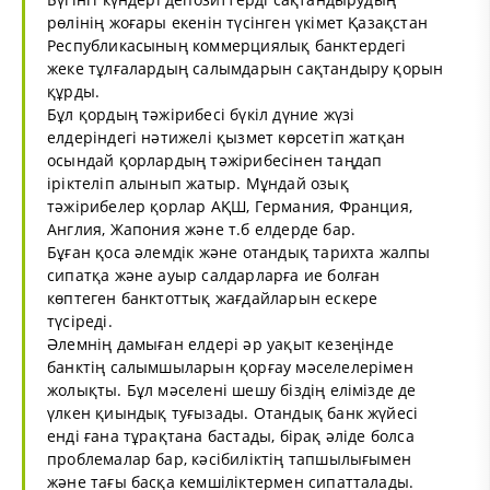
рөлінің жоғары екенін түсінген үкімет Қазақстан
Республикасының коммерциялық банктердегі
жеке тұлғалардың салымдарын сақтандыру қорын
құрды.
Бұл қордың тәжірибесі бүкіл дүние жүзі
елдеріндегі нәтижелі қызмет көрсетіп жатқан
осындай қорлардың тәжірибесінен таңдап
іріктеліп алынып жатыр. Мұндай озық
тәжірибелер қорлар АҚШ, Германия, Франция,
Англия, Жапония және т.б елдерде бар.
Бұған қоса әлемдік және отандық тарихта жалпы
сипатқа және ауыр салдарларға ие болған
көптеген банктоттық жағдайларын ескере
түсіреді.
Әлемнің дамыған елдері әр уақыт кезеңінде
банктің салымшыларын қорғау мәселелерімен
жолықты. Бұл мәселені шешу біздің елімізде де
үлкен қиындық туғызады. Отандық банк жүйесі
енді ғана тұрақтана бастады, бірақ әліде болса
проблемалар бар, кәсібиліктің тапшылығымен
және тағы басқа кемшіліктермен сипатталады.