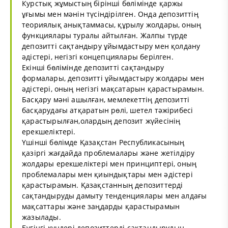
Курстық жұмыстың бірінші бөлімінде қаржы
ұғымы мен мәнін түсіндірілген. Онда депозиттің
теориялық анықтаммасы, құрылу жолдары, оның
функциялары туралы айтылған. Жалпы түрде
депозитті сақтандыру ұйымдастыру мен қолдану
әдістері, негізгі концепциялары берілген.
Екінші бөлімінде депозитті сақтандыру
формалары, депозитті ұйымдастыру жолдары мен
әдістері, оның негізгі мақсатарын қарастырамын.
Басқару мәні ашылған, мемлекеттің депозитті
басқарудағы атқаратын рөлі, шетел тәжірибесі
қарастырылған,олардың депозит жүйесінің
ерекшеліктері.
Үшінші бөлімде Қазақстан Республикасының
қазіргі жағдайда проблемалары және жетілдіру
жолдары ерекшеліктері мен принциптері, оның
проблемалары мен қиындықтары мен әдістері
қарастырамын. Қазақстанның депозиттерді
сақтандыруды дамыту тенденциялары мен алдағы
мақсаттары және заңдарды қарастырамын
жазылады.
Бүгінгі күндері депозиттерді сақтандырудың