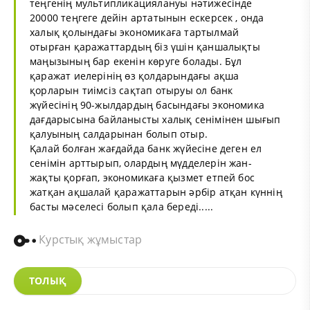
теңгенің мультипликациялануы нәтижесінде
20000 теңгеге дейін артатынын ескерсек , онда
халық қолындағы экономикаға тартылмай
отырған қаражаттардың біз үшін қаншалықты
маңызының бар екенін көруге болады. Бұл
қаражат иелерінің өз қолдарындағы ақша
қорларын тиімсіз сақтап отыруы ол банк
жүйесінің 90-жылдардың басындағы экономика
дағдарысына байланысты халық сенімінен шығып
қалуының салдарынан болып отыр.
Қалай болған жағдайда банк жүйесіне деген ел
сенімін арттырып, олардың мүдделерін жан-
жақты қорғап, экономикаға қызмет етпей бос
жатқан ақшалай қаражаттарын әрбір атқан күннің
басты мәселесі болып қала береді.....
Курстық жұмыстар
ТОЛЫҚ