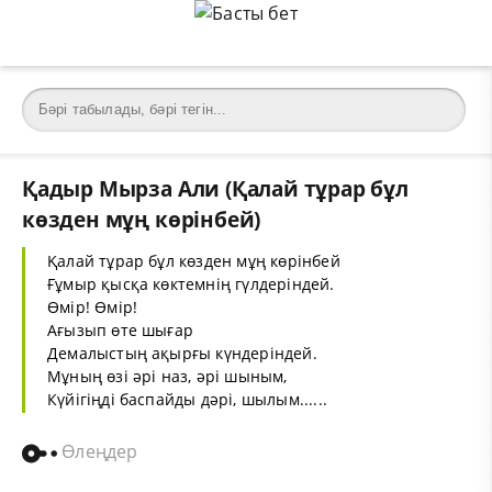
Қадыр Мырза Али (Қалай тұрар бұл
көзден мұң көрінбей)
Қалай тұрар бұл көзден мұң көрінбей
Ғұмыр қысқа көктемнің гүлдеріндей.
Өмір! Өмір!
Ағызып өте шығар
Демалыстың ақырғы күндеріндей.
Мұның өзі әрі наз, әрі шыным,
Күйігіңді баспайды дәрі, шылым......
Өлеңдер