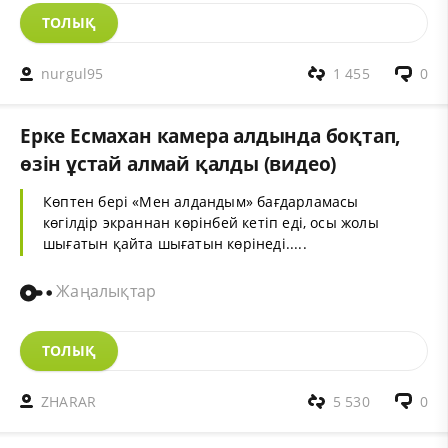
ТОЛЫҚ
nurgul95
1 455
0
Ерке Есмахан камера алдында боқтап,
өзін ұстай алмай қалды (видео)
Көптен бері «Мен алдандым» бағдарламасы
көгілдір экраннан көрінбей кетіп еді, осы жолы
шығатын қайта шығатын көрінеді.....
Жаңалықтар
ТОЛЫҚ
ZHARAR
5 530
0