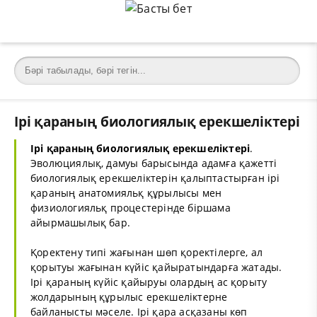
Ірі қараның биологиялық ерекшеліктері
Ірі қараның биологиялық ерекшеліктері
.
Эволюциялық, дамуы барысында адамға қажетті
биологиялық ерекшеліктерін қалыптастырған ipi
қараның анатомияльқ құрылысы мен
физиологияльқ процестерінде біршама
айырмашылық бар.
Қоректену типі жағынан шөп қоректілерге, ал
қорытуы жағынан күйіс қайыратындарға жатады.
Ipi қараның күйіс қайыруы олардың ас қорыту
жолдарының құрылыс ерекшеліктерне
байланысты мәселе. Ipi қара асқазаны көп