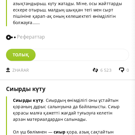
азықтандырьш, күту жатады. Міне, осы жайттарды
ескере отырьш, малдың шыққан тегі мен сырт
пішініне қарап-ақ оның келешектегі өнімділігін
болжауға......
Рефераттар
ТОЛЫҚ
ZHARAR
6 523
0
Сиырды күту
Сиырды күту
. Сиырдың өнімділігі оны ұстайтын
қораның дұрыс салынуына да байланысты. Сиыр
қорасы малға қажетті жағдай туғызуға келетін
арзан материалдардан салынады.
Ол үш бөлімнен —
сиыр
қора, азық сақтайтын