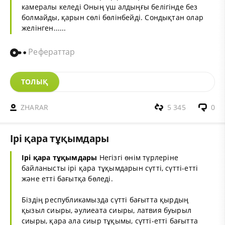
камералы келеді Оның үш алдыңғы белігінде без
болмайды, қарын сөлі бөлінбейді. Сондықтан олар
желінген......
Рефераттар
ТОЛЫҚ
ZHARAR
5 345
0
Ірі қара тұқымдары
Ірі қара тұқымдары
Негізгі өнім түрлеріне
байланысты ірі қара тұқымдарын сүтті, сүтті-етті
және етті бағытқа бөледі.
Біздің республикамызда сүтті бағытта қырдың
қызыл сиыры, әулиеата сиыры, латвия буырыл
сиыры, қара ала сиыр тұқымы, сүтті-етті бағытта