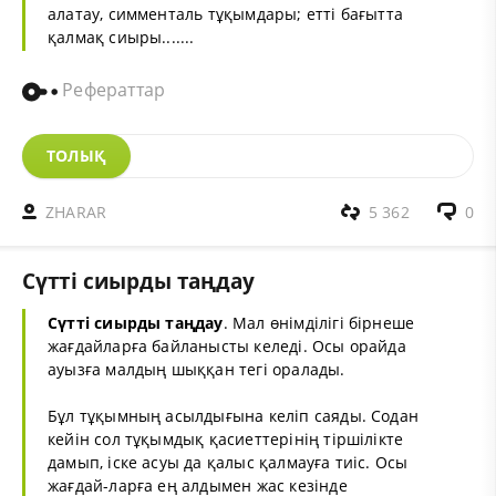
алатау, симменталь тұқымдары; етті бағытта
қалмақ сиыры.......
Рефераттар
ТОЛЫҚ
ZHARAR
5 362
0
Сүтті сиырды таңдау
Сүтті сиырды таңдау
. Мал өнімділігі бірнеше
жағдайларға байланысты келеді. Осы орайда
ауызға малдың шыққан тегі оралады.
Бұл тұқымның асылдығына келіп саяды. Содан
кейін сол тұқымдық қасиеттерінің тіршілікте
дамып, іске асуы да қалыс қалмауға тиіс. Осы
жағдай-ларға ең алдымен жас кезінде