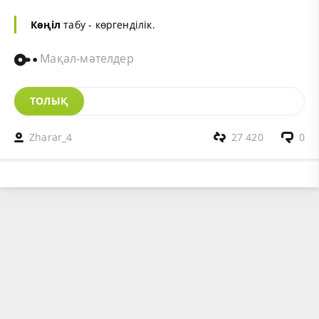
Көңіл
табу - көргенділік.
Мақал-мәтелдер
ТОЛЫҚ
Zharar_4
27 420
0