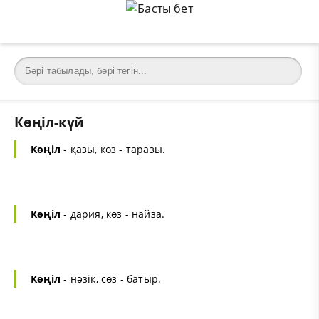
Көңіл-күй
Көңіл
- қазы, көз - таразы.
Көңіл
- дария, көз - найза.
Көңіл
- нәзік, сөз - батыр.