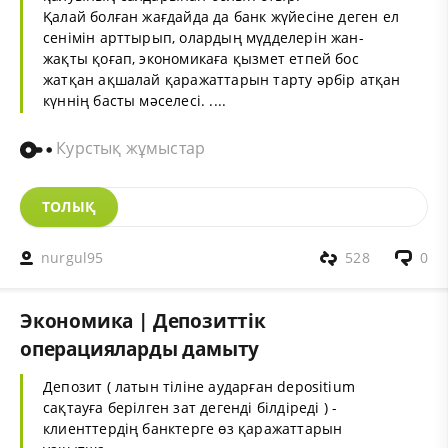
Қалай болған жағдайда да банк жүйесіне деген ел
сенімін арттырып, олардың мүдделерін жан-
жақты қоғап, экономикаға қызмет етпей бос
жатқан ақшалай қаражаттарын тарту әрбір атқан
күннің басты мәселесі. ....
Курстық жұмыстар
ТОЛЫҚ
nurgul95
528
0
Экономика | Депозиттік
операцияларды дамыту
Депозит ( латын тіліне аударған depositium
сақтауға берілген зат дегенді білдіреді ) -
клиенттердің банктерге өз қаражаттарын