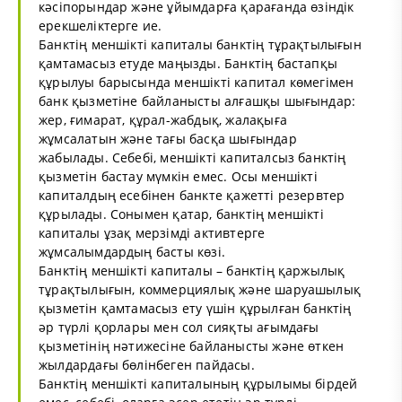
кәсіпорындар және ұйымдарға қарағанда өзіндік
ерекшеліктерге ие.
Банктің меншікті капиталы банктің тұрақтылығын
қамтамасыз етуде маңызды. Банктің бастапқы
құрылуы барысында меншікті капитал көмегімен
банк қызметіне байланысты алғашқы шығындар:
жер, ғимарат, құрал-жабдық, жалақыға
жұмсалатын және тағы басқа шығындар
жабылады. Себебі, меншікті капиталсыз банктің
қызметін бастау мүмкін емес. Осы меншікті
капиталдың есебінен банкте қажетті резервтер
құрылады. Сонымен қатар, банктің меншікті
капиталы ұзақ мерзімді активтерге
жұмсалымдардың басты көзі.
Банктің меншікті капиталы – банктің қаржылық
тұрақтылығын, коммерциялық және шаруашылық
қызметін қамтамасыз ету үшін құрылған банктің
әр түрлі қорлары мен сол сияқты ағымдағы
қызметінің нәтижесіне байланысты және өткен
жылдардағы бөлінбеген пайдасы.
Банктің меншікті капиталының құрылымы бірдей