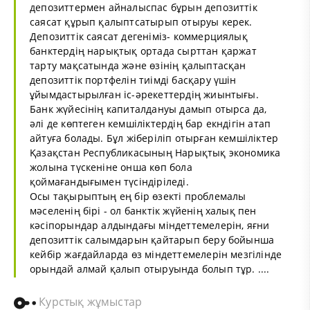
депозиттермен айналыспас бұрын депозиттік
саясат құрып қалыптсатырып отыруы керек.
Депозиттік саясат дегеніміз- коммерциялық
банктердің нарықтық ортада сырттан қаржат
тарту мақсатында және өзінің қалыптасқан
депозиттік портфелін тиімді басқару үшін
ұйымдастырылған іс-әрекеттердің жиынтығы.
Банк жүйесінің капиталдануы дамып отырса да,
әлі де көптеген кемшіліктердің бар екндігін атап
айтуға болады. Бұл жіберіліп отырған кемшіліктер
Қазақстан Республикасының Нарықтық экономика
жолына түскеніне онша көп бола
қоймағандығымен түсіндіріледі.
Осы тақырыптың ең бір өзекті проблемалы
мәселенің бірі - ол банктік жүйенің халық пен
кәсіпорындар алдындағы міндеттемелерін, яғни
депозиттік салымдарын қайтарып беру бойынша
кейбір жағдайларда өз міндеттемелерін мезгілінде
орындай алмай қалып отыруында болып тұр. ....
Курстық жұмыстар