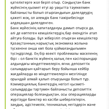
қателіктерге жол беріп отыр. Сондықтан банк
жүйесінің қызмет етуі әр уақытта тәуекелмен
байланысты болып отырғандығын дәлелдеудің
қажеті жоқ, ол әлемдік банк тәжірибесінде
әлдеқашан дәлелденген.
Банк жүйесінің капиталдануы дамып отырса да,
әлі де көптеген кемшіліктердің бар екендігін атап
айтуға болады. Бұл жіберіліп отырған кемшіліктер
Қазақстанның нарықтық экономика жолына
түскеніне онша көп бола қоймағандығымен
түсіндіріледі. Ең бір өзекті проблемалы мәселенің
бірі – ол банктік жүйенің халық пен кәсіпорындар
алдындағы міндеттемелерін, яғни, депозиттік
салымдарын қайтарып беру бойынша кейбір
жағдайларда өз міндеттемелерін мезгілінде
орындай алмай қалып отыруында болып тұр.
Коммерциялық банктердің негізгі қызметі-
салымдарды тартумен байланысты депозиттік
операциялар болғандықтан, осы операцияларды
жүргізуде банктер өз кәсіби шеберліктерін,
заңдық, әдістемелік, техникалық негіздерін және