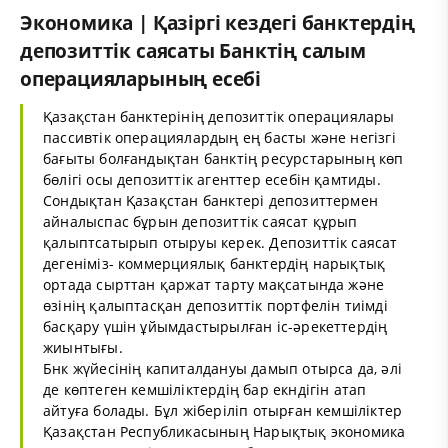
Экономика | Қазіргі кездегі банктердің
депозиттік саясаты Банктің салым
операцияларының есебі
Қазақстан банктерінің депозиттік операциялары
пассивтік операциялардың ең басты және негізгі
бағыты болғандықтан банктің ресурстарының көп
бөлігі осы депозиттік агенттер есебін қамтиды.
Сондықтан Қазақстан банктері депозиттермен
айналыспас бұрын депозиттік саясат құрып
қалыптсатырып отыруы керек. Депозиттік саясат
дегеніміз- коммерциялық банктердің нарықтық
ортада сырттан қаржат тарту мақсатында және
өзінің қалыптасқан депозиттік портфелін тиімді
басқару үшін ұйымдастырылған іс-әрекеттердің
жиынтығы.
Бнк жүйесінің капиталдануы дамып отырса да, әлі
де көптеген кемшіліктердің бар екндігін атап
айтуға болады. Бұл жіберіліп отырған кемшіліктер
Қазақстан Республикасының Нарықтық экономика