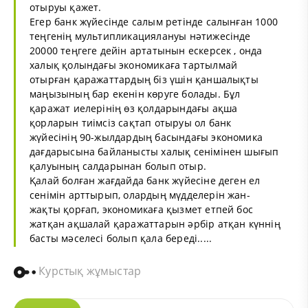
отыруы қажет.
Егер банк жүйесінде салым ретінде салынған 1000
теңгенің мультипликациялануы нәтижесінде
20000 теңгеге дейін артатынын ескерсек , онда
халық қолындағы экономикаға тартылмай
отырған қаражаттардың біз үшін қаншалықты
маңызының бар екенін көруге болады. Бұл
қаражат иелерінің өз қолдарындағы ақша
қорларын тиімсіз сақтап отыруы ол банк
жүйесінің 90-жылдардың басындағы экономика
дағдарысына байланысты халық сенімінен шығып
қалуының салдарынан болып отыр.
Қалай болған жағдайда банк жүйесіне деген ел
сенімін арттырып, олардың мүдделерін жан-
жақты қорғап, экономикаға қызмет етпей бос
жатқан ақшалай қаражаттарын әрбір атқан күннің
басты мәселесі болып қала береді.....
Курстық жұмыстар