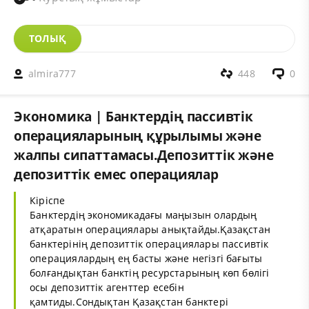
ТОЛЫҚ
almira777
448
0
Экономика | Банктердің пассивтік
операцияларының құрылымы және
жалпы сипаттамасы.Депозиттік және
депозиттік емес операциялар
Кіріспе
Банктердің экономикадағы маңызын олардың
атқаратын операциялары анықтайды.Қазақстан
банктерінің депозиттік операциялары пассивтік
операциялардың ең басты және негізгі бағыты
болғандықтан банктің ресурстарының көп бөлігі
осы депозиттік агенттер есебін
қамтиды.Сондықтан Қазақстан банктері