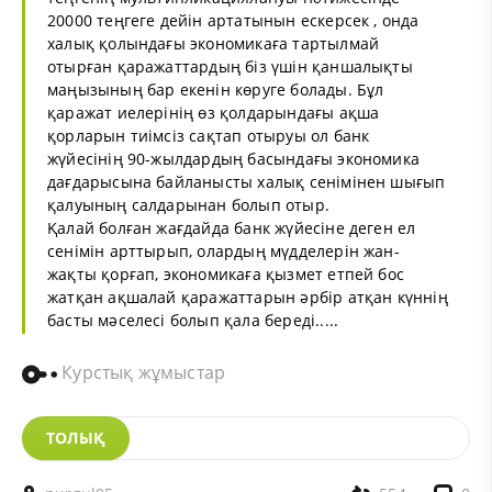
20000 теңгеге дейін артатынын ескерсек , онда
халық қолындағы экономикаға тартылмай
отырған қаражаттардың біз үшін қаншалықты
маңызының бар екенін көруге болады. Бұл
қаражат иелерінің өз қолдарындағы ақша
қорларын тиімсіз сақтап отыруы ол банк
жүйесінің 90-жылдардың басындағы экономика
дағдарысына байланысты халық сенімінен шығып
қалуының салдарынан болып отыр.
Қалай болған жағдайда банк жүйесіне деген ел
сенімін арттырып, олардың мүдделерін жан-
жақты қорғап, экономикаға қызмет етпей бос
жатқан ақшалай қаражаттарын әрбір атқан күннің
басты мәселесі болып қала береді.....
Курстық жұмыстар
ТОЛЫҚ