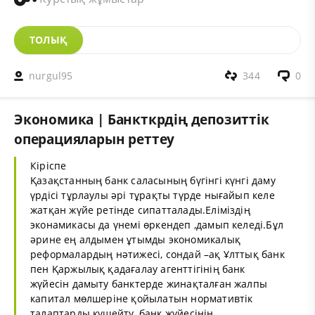
ТОЛЫҚ
nurgul95
344
0
Экономика | Банкткрдің депозиттік
операцияларын реттеу
Кіріспе
Қазақстанның банк саласының бүгінгі күнгі даму
үрдісі тұрлаулы әрі тұрақты түрде нығайып келе
жатқан жүйе ретінде сипатталады.Еліміздің
эконамикасы да үнемі өркендеп ,дамып келеді.Бұл
әрине ең алдымен ұтымды экономикалық
реформалардың нәтижесі, сондай –ақ Ұлттық банк
пен Қаржылық қадағалау агенттігінің банк
жүйесін дамыту банктерде жинақталған жалпы
капитал мөлшеріне қойылатын нормативтік
талаптарды күшейту ,банк жүйесінің