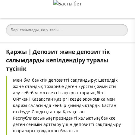
Қаржы | Депозит және депозиттік
салымдарды кепілдендіру туралы
түсінік
Мен бұл банктік депозитті сақтандыру: шетелдік
және отандық тәжірибе деген курстық жұмысты
алу себебім, ол өзекті тақырыптардың бірі.
Өйткені Қазақстан қазіргі кезде экономика мен
қаржы саласында кейбір қиындықтарды бастан
өткізуде.Сондықтан да Қазақстан
Республикасының президенті халықтың банкке
деген сенімін арттыру үшін депозитті сақтандыру
шаралары қолданған болатын.