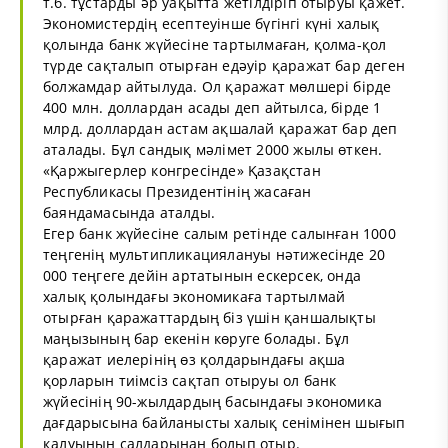
т.б. тұстарды әр уақытта жетілдіріп отыруы қажет.
Экономистердің есептеуінше бүгінгі күні халық
қолында банк жүйесіне тартылмаған, қолма-қол
түрде сақталып отырған едәуір қаражат бар деген
болжамдар айтылуда. Ол қаражат мөлшері бірде
400 млн. доллардан асады деп айтылса, бірде 1
млрд. доллардан астам ақшалай қаражат бар деп
аталады. Бұл сандық мәлімет 2000 жылы өткен.
«Қаржыгерлер конгресінде» Қазақстан
Республикасы Президентінің жасаған
баяндамасында аталды.
Егер банк жүйесіне салым ретінде салынған 1000
теңгенің мультипликациялануы нәтижесінде 20
000 теңгеге дейін артатынын ескерсек, онда
халық қолындағы экономикаға тартылмай
отырған қаражаттардың біз үшін қаншалықты
маңызының бар екенін көруге болады. Бұл
қаражат иелерінің өз қолдарындағы ақша
қорларын тиімсіз сақтап отыруы ол банк
жүйесінің 90-жылдардың басындағы экономика
дағдарысына байланысты халық сенімінен шығып
қалуының салдарынан болып отыр.