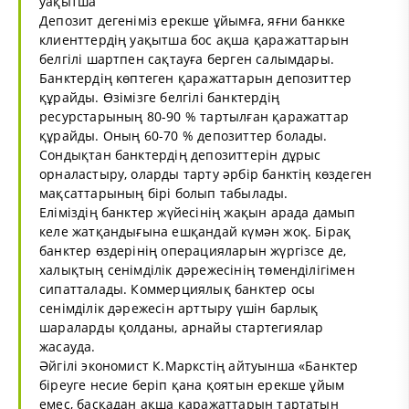
уақытша
Депозит дегеніміз ерекше ұйымға, яғни банкке
клиенттердің уақытша бос ақша қаражаттарын
белгілі шартпен сақтауға берген салымдары.
Банктердің көптеген қаражаттарын депозиттер
құрайды. Өзімізге белгілі банктердің
ресурстарының 80-90 % тартылған қаражаттар
құрайды. Оның 60-70 % депозиттер болады.
Сондықтан банктердің депозиттерін дұрыс
орналастыру, оларды тарту әрбір банктің көздеген
мақсаттарының бірі болып табылады.
Еліміздің банктер жүйесінің жақын арада дамып
келе жатқандығына ешқандай күмән жоқ. Бірақ
банктер өздерінің операцияларын жүргізсе де,
халықтың сенімділік дәрежесінің төменділігімен
сипатталады. Коммерциялық банктер осы
сенімділік дәрежесін арттыру үшін барлық
шараларды қолданы, арнайы стартегиялар
жасауда.
Әйгілі экономист К.Маркстің айтуынша «Банктер
біреуге несие беріп қана қоятын ерекше ұйым
емес, басқадан ақша қаражаттарын тартатын