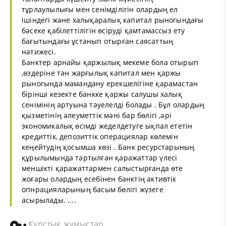
тұрлаулылығы мен сенімділігін олардың ел
ішіндегі және халықаралық капитал рыногындағы
бәсеке қабілеттілігін өсіруді қамтамассыз ету
бағытындағы ұстанып отырған саясаттың
нәтижесі.
Банктер арнайы қаржылық мекеме бола отырып
,өздеріне тән жарғылық капитал мен қаржы
рыногында мамандану ерекшелігіне қарамастан
бірінші кезекте банкке қаржы салушы халық
сенімінің артуына тәуелелді болады . Бұл олардың
қызметінің әлеуметтік мәні бар бөлігі ,әрі
экономикалық өсімді жеделдетуге ықпал ететін
кредиттік, депозиттік операциялар көлемін
кеңейтудің қосымша көзі . Банк ресурстарының
құрылымында тартылған қаражаттар үлесі
меншікті қаражаттармен салыстырғанда өте
жоғары олардың есебінен банктің активтік
опнрацияларының басым бөлігі жүзеге
асырылады. ....
Курстық жұмыстар