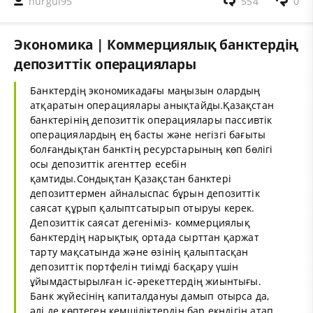
nurgul95
554
0
Экономика | Коммерциялық банктердің
депозиттік операциялары
Банктердің экономикадағы маңызын олардың
атқаратын операциялары анықтайды.Қазақстан
банктерінің депозиттік операциялары пассивтік
операциялардың ең басты және негізгі бағыты
болғандықтан банктің ресурстарының көп бөлігі
осы депозиттік агенттер есебін
қамтиды.Сондықтан Қазақстан банктері
депозиттермен айналыспас бұрын депозиттік
саясат құрып қалыптсатырып отыруы керек.
Депозиттік саясат дегеніміз- коммерциялық
банктердің нарықтық ортада сырттан қаржат
тарту мақсатында және өзінің қалыптасқан
депозиттік портфелін тиімді басқару үшін
ұйымдастырылған іс-әрекеттердің жиынтығы.
Банк жүйесінің капиталдануы дамып отырса да,
әлі де көптеген кемшіліктердің бар екндігін атап