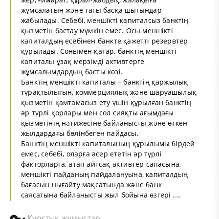
жұмсалатын және тағы басқа шығындар
жабылады. Себебі, меншікті капиталсыз банктің
қызметін бастау мүмкін емес. Осы меншікті
капиталдың есебінен банкте қажетті резервтер
құрылады. Сонымен қатар, банктің меншікті
капиталы ұзақ мерзімді активтерге
жұмсалымдардың басты көзі.
Банктің меншікті капиталы – банктің қаржылық
тұрақтылығын, коммерциялық және шаруашылық
қызметін қамтамасыз ету үшін құрылған банктің
әр түрлі қорлары мен сол сияқты ағымдағы
қызметінің нәтижесіне байланысты және өткен
жылдардағы бөлінбеген пайдасы.
Банктің меншікті капиталының құрылымы бірдей
емес, себебі, оларға әсер ететін әр түрлі
факторларға, атап айтсақ активтер сапасына,
меншікті пайданың пайдалануына, капиталдың
бағасын нығайту мақсатында және банк
саясатына байланысты жыл бойына өзгері ....
Курстық жұмыстар