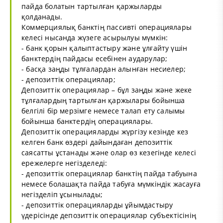
пайда болатын тартылған қаржыларды
қолданады.
Коммерциялық банктің пассивті операциялары
келесі нысанда жүзеге асырылуы мүмкін:
- банк қорын қалыптастыру және ұлғайту үшін
банктердің пайдасы есебінен аударулар;
- басқа заңды тұлғалардан алынған несиелер;
- депозиттік операциялар;
Депозиттік операциялар – бұл заңды және жеке
тұлғалардың тартылған қаржылары бойынша
белгілі бір мерзімге немесе талап ету салымы
бойынша банктердің операциялары.
Депозиттік операцияларды жүргізу кезінде кез
келген банк өздері дайындаған депозиттік
саясатты ұстанады және олар өз кезегінде келесі
ережелерге негізделеді:
- депозиттік операциялар банктің пайда табуына
немесе болашақта пайда табуға мүмкіндік жасауға
негізделіп ұсынылады;
- депозиттік операцияларды ұйымдастыру
үдерісінде депозиттік операциялар субъектісінің