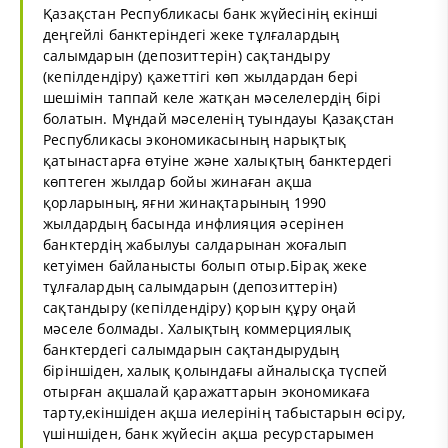
Қазақстан Республикасы банк жүйесінің екінші
деңгейлі банктеріндегі жеке тұлғалардың
салымдарын (депозиттерін) сақтандыру
(кепілдендіру) қажеттігі көп жылдардан бері
шешімін таппай келе жатқан мәселелердің бірі
болатын. Мұндай мәселенің туындауы Қазақстан
Республикасы экономикасының нарықтық
қатынастарға өтуіне және халықтың банктердегі
көптеген жылдар бойы жинаған ақша
қорларының, яғни жинақтарының 1990
жылдардың басында инфлияция әсерінен
банктердің жабылуы салдарынан жоғалып
кетуімен байланысты болып отыр.Бірақ жеке
тұлғалардың салымдарын (депозиттерін)
сақтандыру (кепілдендіру) қорын құру оңай
мәселе болмады. Халықтың коммерциялық
банктердегі салымдарын сақтандырудың
біріншіден, халық қолындағы айналысқа түспей
отырған ақшалай қаражаттарын экономикаға
тарту,екіншіден ақша иелерінің табыстарын өсіру,
үшіншіден, банк жүйесін ақша ресурстарымен