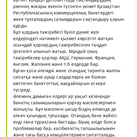
рөлінің жоғары екенін түсінген үкімет Қазақстан
Республикасының коммерциялық банктердегі
жеке тұлғалардың салымдарын сақтандыру қорын
құрды.
Бұл қордың тәжірибесі бүкіл дүние жүзі
елдеріндегі нәтижелі қызмет көрсетіп жатқан
осындай қорлардың тәжірибесінен таңдап
іріктеліп алынып жатыр. Мұндай озық
тәжірибелер қорлар АҚШ, Германия, Франция,
Англия, Жапония және т.б елдерде бар.
Бұған қоса әлемдік және отандық тарихта жалпы
сипатқа және ауыр салдарларға ие болған
көптеген банктоттық жағдайларын ескере
түсіреді.
Әлемнің дамыған елдері әр уақыт кезеңінде
банктің салымшыларын қорғау мәселелерімен
жолықты. Бұл мәселені шешу біздің елімізде де
үлкен қиындық туғызады. Отандық банк жүйесі
енді ғана тұрақтана бастады, бірақ әліде болса
проблемалар бар, кәсібиліктің тапшылығымен
және тағы басқа кемшіліктермен сипатталады.