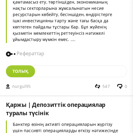
қамтамасыз ету, төртіншіден, экономиканың
нақты секторларына жұмсалынатын несие
ресурстарын көбейту, бесіншіден, өндірістерге
ішкі инвестицияны тарту және тағы басқа да
көптеген пайдалы тұстары бар. Бұл жүйенің
қызметін мемлекеттің реттеуінсіз нәтижелі
ұйымдастыру мүмкін емес. ....
Рефераттар
ТОЛЫҚ
nurgul95
547
0
Қаржы | Депозиттік операциялар
туралы түсінік
Банктер өзінің активті операцияларын жүргізу
үшін пассивті операцияларды өткізу нәтижесінде