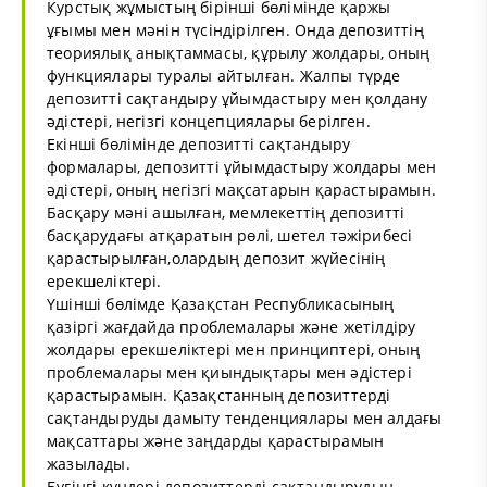
Курстық жұмыстың бірінші бөлімінде қаржы
ұғымы мен мәнін түсіндірілген. Онда депозиттің
теориялық анықтаммасы, құрылу жолдары, оның
функциялары туралы айтылған. Жалпы түрде
депозитті сақтандыру ұйымдастыру мен қолдану
әдістері, негізгі концепциялары берілген.
Екінші бөлімінде депозитті сақтандыру
формалары, депозитті ұйымдастыру жолдары мен
әдістері, оның негізгі мақсатарын қарастырамын.
Басқару мәні ашылған, мемлекеттің депозитті
басқарудағы атқаратын рөлі, шетел тәжірибесі
қарастырылған,олардың депозит жүйесінің
ерекшеліктері.
Үшінші бөлімде Қазақстан Республикасының
қазіргі жағдайда проблемалары және жетілдіру
жолдары ерекшеліктері мен принциптері, оның
проблемалары мен қиындықтары мен әдістері
қарастырамын. Қазақстанның депозиттерді
сақтандыруды дамыту тенденциялары мен алдағы
мақсаттары және заңдарды қарастырамын
жазылады.
Бүгінгі күндері депозиттерді сақтандырудың