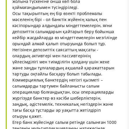
жолына түскеніне онша көп бола
қоймағандығымен түсіндіріледі.
Осы тақырыптың ең бір өзекті проблемалы
мәселенің бірі - ол банктік жүйенің халық пен
кәсіпорындар алдындағы міндеттемелерін, яғни
депозиттік салымдарын қайтарып беру бойынша
кейбір жағдайларда өз міндеттемелерін мезгілінде
орындай алмай қалып отыруында болып тұр.
Негізінен депозиттік саясаттың мақсаты -
олардың активтері мен пассивтерінің
үйлесімділігі мен тиімділігін қолдану үшін жеке
және заңды тұлғалардың ақшалай қаражаттарын
тартуды оңтайлы басқару болып табылады.
Коммерциялық банктердің негізгі қызметі –
салымдарды тартумен байланысты салым
операциялар болғандықтан, осы операцияларды
жүргізуде банктер өз кәсіби шеберліктерін,
заңдық, әдістемелік, техникалық негіздерін және
тағы басқа тұстарды әр уақытта жетілдіріп
отыруы қажет.
Егер банк жүйесінде салым ретінде салынған 1000
теңгенің мультипликациялануы нәтижесінде