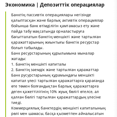
Экономика | Депозиттік операциялар
Банктің пассивтік операциялары негізінде
қалыптасқан және барлық активтік операцмялар
бойынша банк өтімділігін қамтамасыз ету және
пайда табу мақсатында орналастыруға
бағытталатын банктің меншікті және тартылған
қаражаттарының жиынтығы банктік ресурстар
болып табылады.
Банк ресурстарының құрылымына мыналар
жатады:
1. Банктің меншікті капиталы
2. Банктің заемдік және тартылған қаражаттар
Банк русурстарының құрамындағы меншікті
капитал үлесі тартылған қаражаттарға қарағанда
өте төмен болғандықтан барлық қаражаттарға
деген қажеттілігінің 10% жуық бөлігі өтелсе, ал
қалған бөлігі тартылған қаражаттардың үлесіне
тиеді.
Коммерциялық банктердің меншікті капиталының
рөлі мен шамасы, басқа қызметпен айналысатын