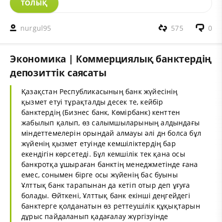
ТОЛЫҚ
nurgul95
575
0
Экономика | Коммерциялық банктердің
депозиттік саясаты
Қазақстан Республикасының банк жүйесінің
қызмет етуі тұрақталды десек те, кейбір
банктердің (Бизнес банк, Көмірбанк) кенттен
жабылып қалып, өз салымшыларының алдындағы
міндеттемелерін орындай алмауы әлі дн болса бұл
жүйенің қызмет етуінде кемшіліктердің бар
екендігін көрсетеді. Бұл кемшілік тек қана осы
банкротқа ұшыраған банктің менеджметінде ғана
емес, сонымен бірге осы жүйенің бас буыны
Ұлттық банк тарапынан да кетіп отыр деп ұғуға
болады. Өйткені, Ұлттық банк екінші деңгейдегі
банктерге қолданатын өз реттеушілік құқықтарын
дұрыс пайдаланып қадағалау жүргізуінде