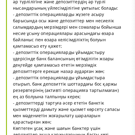
әр түрлілігіне және депозиттердің әр түрлі
нысандарының үйлесімділігіне ұмтылыс болады:
- депозиттік операцияларды жүзеге асыру
барысында осы және депозиттер мен несиелік
салымдардың мерзімдері мен сомалары бойынша
несие ұсыну операциялары арасындағы өзара
байланыс пен өзара келісімділіктің болуын
қамтамасыз ету қажет;
- депозиттік операцияларды ұйымдастыру
үдерісінде банк балансының өтімділігін жоары
деңгейде қамтамасыз ететін мерзімдік
депозиттерге ерекше назар аударған жөн;
- депозиттік операцияларды ұйымдастыра
отырып, банк депозиттік шоттардағы бос қаржы
резервтерінің (активті операцияға тартылмаған)
ең аз болуына талпынуы керек;
- депозиттерді тартуға әсер ететін банктік
қызметтерді дамыту және қызмет көрсету сапасы
мен мәдениетін жоғарылату шараларын
қарастырған жөн;
Көптеген ұсақ және шағын банктер үшін
депозиттер ақша қаржыларының басты көзі