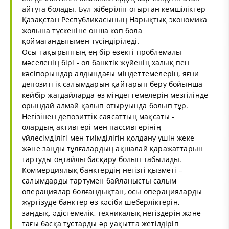
айтуға болады. Бұл жіберіліп отырған кемшіліктер
Қазақстан Республикасының Нарықтық экономика
жолына түскеніне онша көп бола
қоймағандығымен түсіндіріледі.
Осы тақырыптың ең бір өзекті проблемалы
мәселенің бірі - ол банктік жүйенің халық пен
кәсіпорындар алдындағы міндеттемелерін, яғни
депозиттік салымдарын қайтарып беру бойынша
кейбір жағдайларда өз міндеттемелерін мезгілінде
орындай алмай қалып отыруында болып тұр.
Негізінен депозиттік саясаттың мақсаты -
олардың активтері мен пассивтерінің
үйлесімділігі мен тиімділігін қолдану үшін жеке
және заңды тұлғалардың ақшалай қаражаттарын
тартуды оңтайлы басқару болып табылады.
Коммерциялық банктердің негізгі қызметі –
салымдарды тартумен байланысты салым
операциялар болғандықтан, осы операцияларды
жүргізуде банктер өз кәсіби шеберліктерін,
заңдық, әдістемелік, техникалық негіздерін және
тағы басқа тұстарды әр уақытта жетілдіріп