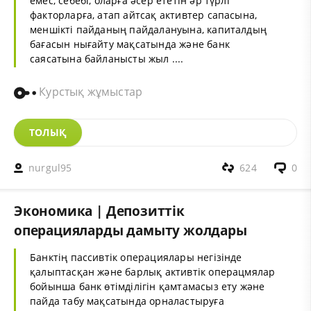
емес, себебі, оларға әсер ететін әр түрлі
факторларға, атап айтсақ активтер сапасына,
меншікті пайданың пайдалануына, капиталдың
бағасын нығайту мақсатында және банк
саясатына байланысты жыл ....
Курстық жұмыстар
ТОЛЫҚ
nurgul95
624
0
Экономика | Депозиттік
операцияларды дамыту жолдары
Банктің пассивтік операциялары негізінде
қалыптасқан және барлық активтік операцмялар
бойынша банк өтімділігін қамтамасыз ету және
пайда табу мақсатында орналастыруға