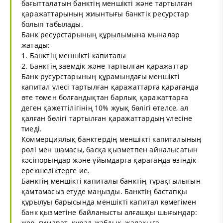
бағытталатын банктің меншікті және тартылған
қаражаттарының жиынтығы банктік ресурстар
болып табылады.
Банк ресурстарының құрылымына мыналар
жатады:
1. Банктің меншікті капиталы
2. Банктің заемдік және тартылған қаражаттар
Банк русурстарының құрамындағы меншікті
капитал үлесі тартылған қаражаттарға қарағанда
өте төмен болғандықтан барлық қаражаттарға
деген қажеттілігінің 10% жуық бөлігі өтелсе, ал
қалған бөлігі тартылған қаражаттардың үлесіне
тиеді.
Коммерциялық банктердің меншікті капиталының
рөлі мен шамасы, басқа қызметпен айналысатын
кәсіпорындар және ұйымдарға қарағанда өзіндік
ерекшеліктерге ие.
Банктің меншікті капиталы банктің тұрақтылығын
қамтамасыз етуде маңызды. Банктің бастапқы
құрылуы барысында меншікті капитал көмегімен
банк қызметіне байланысты алғашқы шығындар:
жер, ғимарат, құрал-жабдық, жалақыға