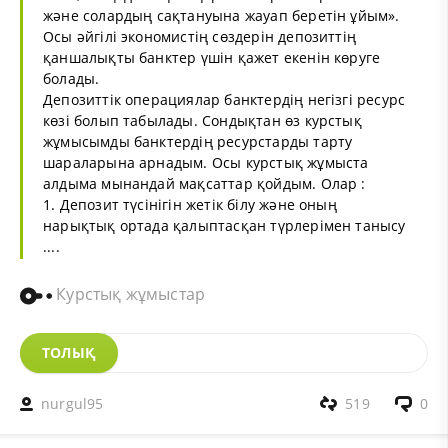
және солардың сақтануына жауап беретін ұйым».
Осы әйгілі экономистің сөздерін депозиттің
қаншалықты банктер үшін қажет екенін көруге
болады.
Депозиттік операциялар банктердің негізгі ресурс
көзі болып табылады. Сондықтан өз курстық
жұмысымды банктердің ресурстарды тарту
шараларына арнадым. Осы курстық жұмыста
алдыма мынандай мақсаттар қойдым. Олар :
1. Депозит түсінігін жетік білу және оның
нарықтық ортада қалыптасқан түрлерімен танысу
....
Курстық жұмыстар
ТОЛЫҚ
nurgul95
519
0