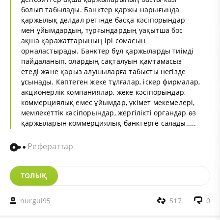
болып табылады. Банктер қаржы нарығында
қаржылық делдал ретінде басқа кәсіпорындар
мен ұйымдардың, тұрғындардың уақытша бос
ақша қаражаттарының ірі сомасын
орналастырады. Банктер бұл қаржыларды тиімді
пайдаланып, олардың сақталуын қамтамасыз
етеді және қарыз алушыларға табысты негізде
ұсынады. Көптеген жеке тұлғалар, іскер фирмалар,
акционерлік компаниялар, жеке кәсіпорындар,
коммерциялық емес ұйымдар, үкімет мекемелері,
мемлекеттік кәсіпорындар, жергілікті органдар өз
қаржыларын коммерциялық банктерге салады.....
Рефераттар
ТОЛЫҚ
nurgul95
517
0